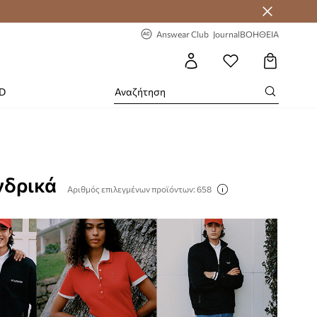
-20% στην πρώτη παραγγελία
Answear Club
Journal
ΒΟΗΘΕΙΑ
RD
νδρικά
Αριθμός επιλεγμένων προϊόντων: 658