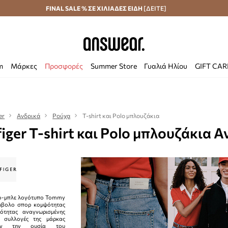
Αποστολή σε 24 ώρες
FINAL SALE % ΣΕ ΧΙΛΙΑΔΕΣ ΕΙΔΗ
Εξοικονομήστε με το Answear Club
[ΔΕΙΤΕ]
m
Μάρκες
Προσφορές
Summer Store
Γυαλιά Ηλίου
GIFT CA
er
Ανδρικά
Ρούχα
T-shirt και Polo μπλουζάκια
iger T-shirt και Polo μπλουζάκια Α
νο-μπλε λογότυπο Tommy
σύμβολο σπορ κομψότητας
ότητας αναγνωρισμένης
ι συλλογές της μάρκας
ύουν την ουσία του