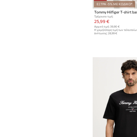
ΕΞΤΡΑ -5% ΜΕ ΚΩΔΙΚΟ*
Τρέχουσα τιμή:
25,99 €
Αρχική τιμή:
39,90 €
Η χαμηλότερη τιμή των τελευταί
έκπτωσης:
28,99 €