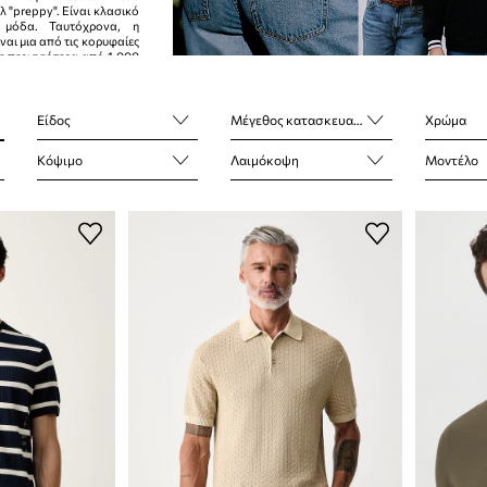
λ "preppy". Είναι κλασικό
 μόδα. Ταυτόχρονα, η
ναι μια από τις κορυφαίες
 με περισσότερα από 1.000
90 χώρες.
Είδος
Μέγεθος κατασκευαστή
Χρώμα
Κόψιμο
Λαιμόκοψη
Μοντέλο