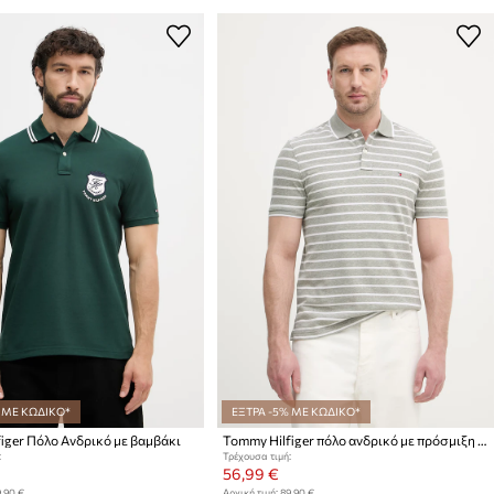
 ΜΕ ΚΩΔΙΚΟ*
ΕΞΤΡΑ -5% ΜΕ ΚΩΔΙΚΟ*
iger Πόλο Ανδρικό με βαμβάκι
Tommy Hilfiger πόλο ανδρικό με πρόσμιξη λινού
:
Τρέχουσα τιμή:
56,99 €
,90 €
Αρχική τιμή:
89,90 €