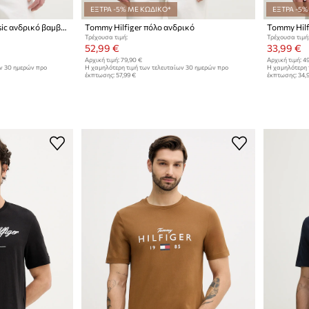
ΕΞΤΡΑ -5% ΜΕ ΚΩΔΙΚΟ*
ΕΞΤΡΑ -5%
Tommy Hilfiger T-shirt basic ανδρικό βαμβακερό με ελαστάν
Tommy Hilfiger πόλο ανδρικό
Tommy Hilf
Τρέχουσα τιμή:
Τρέχουσα τιμή
52,99 €
33,99 €
Αρχική τιμή:
79,90 €
Αρχική τιμή:
49
ων 30 ημερών προ
Η χαμηλότερη τιμή των τελευταίων 30 ημερών προ
Η χαμηλότερη 
έκπτωσης:
57,99 €
έκπτωσης:
34,