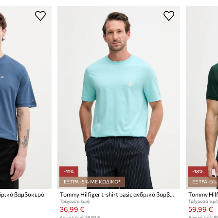
-11%
-18%
ΕΞΤΡΑ -5% ΜΕ ΚΩΔΙΚΟ*
ΕΞΤΡΑ -5%
νδρικό βαμβακερό
Tommy Hilfiger t-shirt basic ανδρικό βαμβακερό
Tommy Hilf
Τρέχουσα τιμή:
Τρέχουσα τιμή
36,99 €
59,99 €
Αρχική τιμή:
59,90 €
Αρχική τιμή:
99