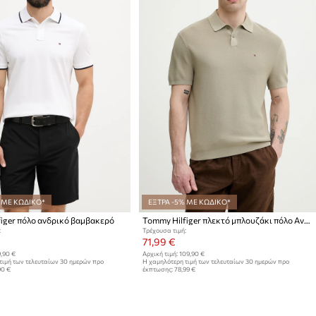
 ΜΕ ΚΩΔΙΚΟ*
ΕΞΤΡΑ -5% ΜΕ ΚΩΔΙΚΟ*
iger πόλο ανδρικό βαμβακερό
Tommy Hilfiger πλεκτό μπλουζάκι πόλο Ανδρικό βαμβακερό
:
Τρέχουσα τιμή:
71,99 €
,90 €
Αρχική τιμή:
109,90 €
τιμή των τελευταίων 30 ημερών προ
Η χαμηλότερη τιμή των τελευταίων 30 ημερών προ
90 €
έκπτωσης:
78,99 €