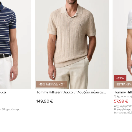
-35%
-15% ΜΕ ΚΩΔΙΚΟ*
ΕΞΤΡΑ -5%
ρικά
Tommy Hilfiger πλεκτό μπλουζάκι πόλο ανδρικό με lyocell
Tommy Hilf
Τρέχουσα τιμή
149,90 €
57,99 €
Αρχική τιμή:
89
ων 30 ημερών προ
Η χαμηλότερη 
έκπτωσης:
89,