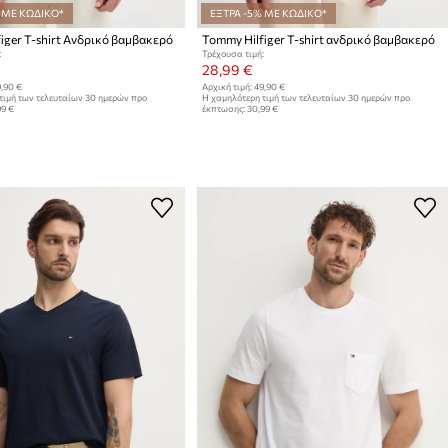
 ΜΕ ΚΩΔΙΚΟ*
ΕΞΤΡΑ -5% ΜΕ ΚΩΔΙΚΟ*
iger T-shirt Ανδρικό βαμβακερό
Tommy Hilfiger T-shirt ανδρικό βαμβακερό
:
Τρέχουσα τιμή:
28,99 €
,90 €
Αρχική τιμή:
49,90 €
τιμή των τελευταίων 30 ημερών προ
Η χαμηλότερη τιμή των τελευταίων 30 ημερών προ
99 €
έκπτωσης:
30,99 €