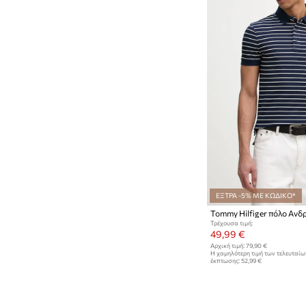
ΕΞΤΡΑ -5% ΜΕ ΚΩΔΙΚΟ*
Tommy Hilfiger πόλο Ανδ
Τρέχουσα τιμή:
49,99 €
Αρχική τιμή:
79,90 €
Η χαμηλότερη τιμή των τελευταί
έκπτωσης:
52,99 €