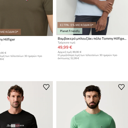
ΕΞΤΡΑ -5% ΜΕ ΚΩΔΙΚΟ*
Planet Friendly
 ΜΕ ΚΩΔΙΚΟ*
Βαμβακερό μπλουζάκι πόλο Tommy Hilfiger
 Hilfiger
Τρέχουσα τιμή:
:
49,99 €
Αρχική τιμή:
89,90 €
,90 €
Η χαμηλότερη τιμή των τελευταίων 30 ημερών προ
τιμή των τελευταίων 30 ημερών προ
έκπτωσης:
52,99 €
99 €