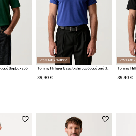
-25% ΜΕ ΚΩΔΙΚΟ*
-25% ΜΕ 
νδρικό βαμβακερό
Tommy Hilfiger Basic t-shirt ανδρικό από βαμβάκι με ελαστάν
Tommy Hilf
39,90 €
39,90 €