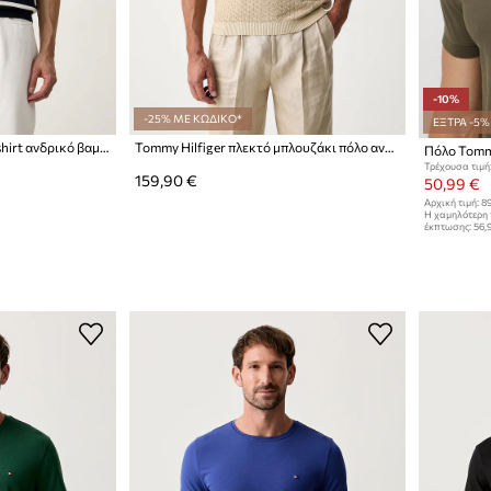
-10%
-25% ΜΕ ΚΩΔΙΚΟ*
ΕΞΤΡΑ -5%
Tommy Hilfiger πλεκτό t-shirt ανδρικό βαμβακερό
Tommy Hilfiger πλεκτό μπλουζάκι πόλο ανδρικό βαμβακερό
Πόλο Tommy
Τρέχουσα τιμή
159,90 €
50,99 €
Αρχική τιμή:
89
Η χαμηλότερη 
έκπτωσης:
56,