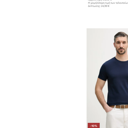
Η χαμηλότερη τιμή των τελευταί
έκπτωσης:
24,99 €
-10%