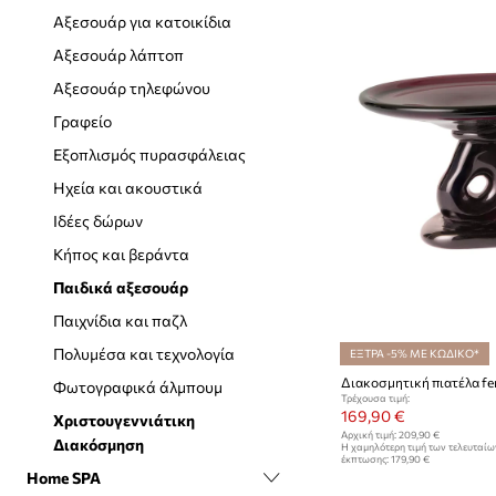
Κούπες και φλιτζάνια
Μαξιλάρια
Χώρος πλυντηρίου
Αξεσουάρ για κατοικίδια
Μαγειρική και ψήσιμο
Μικρά έπιπλα
Αξεσουάρ λάπτοπ
Μαχαίρια και σανίδες κοπής
Οργανωτές κοσμημάτων
Αξεσουάρ τηλεφώνου
Μαχαιροπήρουνα
Πατάκια εισόδου
Γραφείο
Οικιακές συσκευές
Ρολόγια
Εξοπλισμός πυρασφάλειας
Ποτήρια
Φωτισμός
Ηχεία και ακουστικά
Σετ δείπνου
Χαλιά και πατάκια
Ιδέες δώρων
Σετ σερβιρίσματος
Κήπος και βεράντα
Σκεύη σερβιρίσματος
Παιδικά αξεσουάρ
Υφασμάτινα είδη κουζίνας
Παιχνίδια και παζλ
Πολυμέσα και τεχνολογία
ΕΞΤΡΑ -5% ΜΕ ΚΩΔΙΚΟ*
Φωτογραφικά άλμπουμ
Τρέχουσα τιμή:
169,90 €
Χριστουγεννιάτικη
Αρχική τιμή:
209,90 €
Διακόσμηση
Η χαμηλότερη τιμή των τελευταί
έκπτωσης:
179,90 €
Home SPA