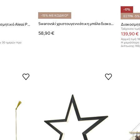
-17%
-15% ΜΕ ΚΩΔΙΚΟ*
ΕΞΤΡΑ -5%
Swarovski χριστουγεννιάτικη μπάλα διακοσμητική από γυαλί
Χριστουγεννιάτικο διακοσμητικό Alessi Presepe
Διακοσμητι
Τρέχουσα τιμή
58,90 €
139,90 €
Αρχική τιμή:
16
ων 30 ημερών προ
Η χαμηλότερη 
έκπτωσης:
169