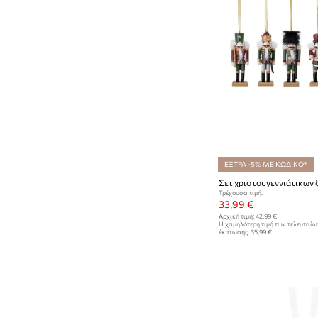
ΕΞΤΡΑ -5% ΜΕ ΚΩΔΙΚΟ*
Τρέχουσα τιμή:
33,99 €
Αρχική τιμή:
42,99 €
Η χαμηλότερη τιμή των τελευταί
έκπτωσης:
35,99 €