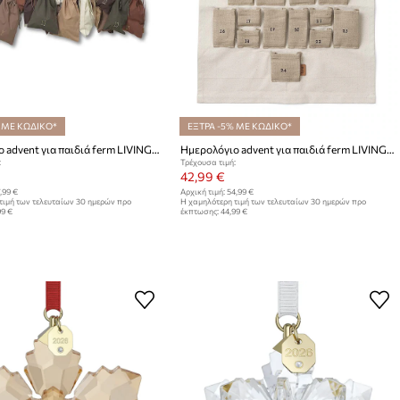
 ΜΕ ΚΩΔΙΚΟ*
ΕΞΤΡΑ -5% ΜΕ ΚΩΔΙΚΟ*
Ημερολόγιο advent για παιδιά ferm LIVING Christmas Countdown
Ημερολόγιο advent για παιδιά ferm LIVING Pine Christmas Calendar
:
Τρέχουσα τιμή:
42,99 €
,99 €
Αρχική τιμή:
54,99 €
τιμή των τελευταίων 30 ημερών προ
Η χαμηλότερη τιμή των τελευταίων 30 ημερών προ
99 €
έκπτωσης:
44,99 €