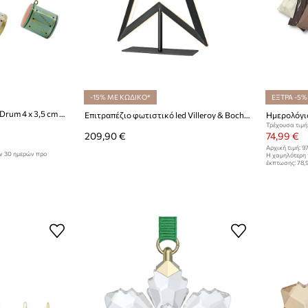
-15% ΜΕ ΚΩΔΙΚΟ*
ΕΞΤΡΑ -5%
Στολίδι House Doctor HDDrum 4 x 3,5 cm 3-pack
Επιτραπέζιο φωτιστικό led Villeroy & Boch Myra
Τρέχουσα τιμή
209,90 €
74,99 €
Αρχική τιμή:
97
ων 30 ημερών προ
Η χαμηλότερη 
έκπτωσης:
78,