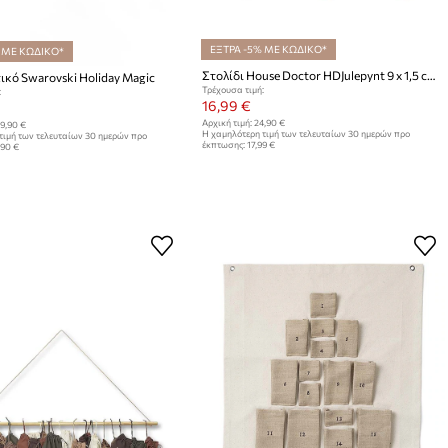
ΕΞΤΡΑ -5% ΜΕ ΚΩΔΙΚΟ*
 ΜΕ ΚΩΔΙΚΟ*
Στολίδι House Doctor HDJulepynt 9 x 1,5 cm 3-pack
κό Swarovski Holiday Magic
Τρέχουσα τιμή:
:
16,99 €
Αρχική τιμή:
24,90 €
9,90 €
Η χαμηλότερη τιμή των τελευταίων 30 ημερών προ
τιμή των τελευταίων 30 ημερών προ
έκπτωσης:
17,99 €
,90 €