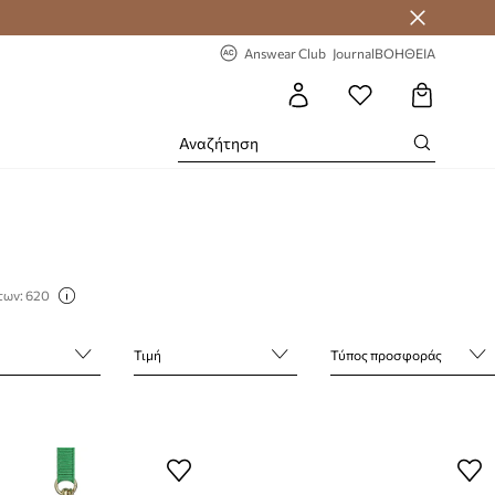
-20% στην πρώτη παραγγελία
Answear Club
Journal
ΒΟΗΘΕΙΑ
των: 620
Τιμή
Τύπος προσφοράς