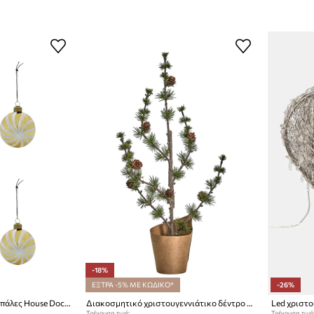
-18%
ΕΞΤΡΑ -5% ΜΕ ΚΩΔΙΚΟ*
-26%
Σετ χριστουγεννιάτικες μπάλες House Doctor HDDelic Jyle 8 cm 4-pack
Διακοσμητικό χριστουγεννιάτικο δέντρο House Doctor HDStay 50 x 20 cm
Τρέχουσα τιμή:
Τρέχουσα τιμή