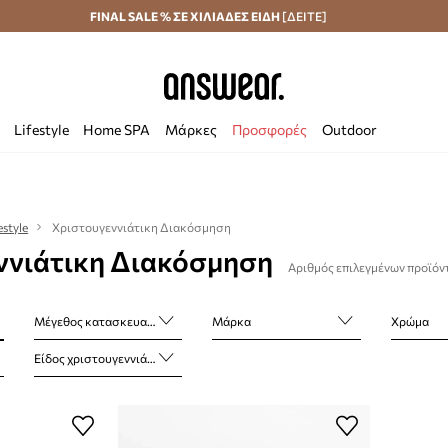
Αποστολή σε 24 ώρες
FINAL SALE % ΣΕ ΧΙΛΙΑΔΕΣ ΕΙΔΗ
Εξοικονομήστε με το Answear Club
[ΔΕΙΤΕ]
Lifestyle
Home SPA
Μάρκες
Προσφορές
Outdoor
estyle
Χριστουγεννιάτικη Διακόσμηση
ννιάτικη Διακόσμηση
Αριθμός επιλεγμένων προϊόν
Μέγεθος κατασκευαστή
Μάρκα
Χρώμα
Είδος χριστουγεννιάτικης διακόσμησης