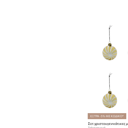
Wellness
Κεριά και αρωματικά χώρου
Νεσεσέρ
Προϊόντα ομορφιάς
ΕΞΤΡΑ -5% ΜΕ ΚΩΔΙΚΟ*
Τρέχουσα τιμή: