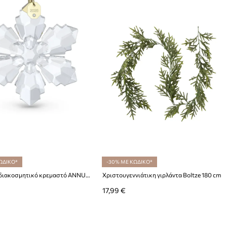
ΩΔΙΚΟ*
-30% ΜΕ ΚΩΔΙΚΟ*
Swarovski διακοσμητικό κρεμαστό ANNUAL
Χριστουγεννιάτικη γιρλάντα Boltze 180 cm
17,99 €