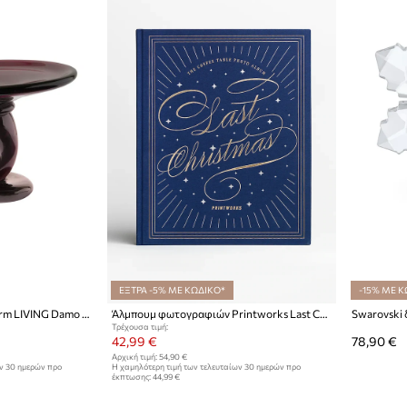
ΕΞΤΡΑ -5% ΜΕ ΚΩΔΙΚΟ*
-15% ΜΕ Κ
Διακοσμητική πιατέλα ferm LIVING Damo Glass Centrepiece 21 cm
Άλμπουμ φωτογραφιών Printworks Last Christmas
Τρέχουσα τιμή:
42,99 €
78,90 €
Αρχική τιμή:
54,90 €
ων 30 ημερών προ
Η χαμηλότερη τιμή των τελευταίων 30 ημερών προ
έκπτωσης:
44,99 €