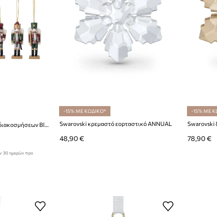
-15% ΜΕ ΚΩΔΙΚΟ*
-15% ΜΕ Κ
Swarovski κρεμαστό εορταστικό ANNUAL
Swarovski
Σετ χριστουγεννιάτικων διακοσμήσεων Bloomingville 6-pack
48,90 €
78,90 €
ων 30 ημερών προ