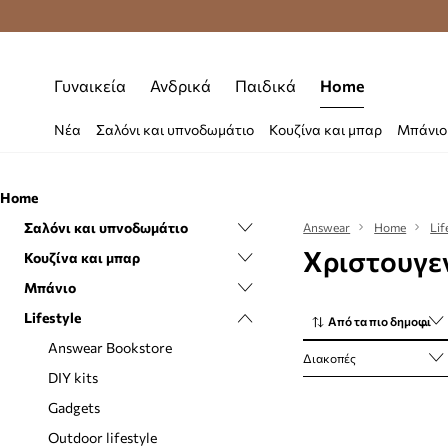
Δωρεάν μεταφορικά από 70 €
Γυναικεία
Ανδρικά
Παιδικά
Home
Νέα
Σαλόνι και υπνοδωμάτιο
Κουζίνα και μπαρ
Μπάνιο
Home
Σαλόνι και υπνοδωμάτιο
Answear
Home
Lif
Χριστουγε
Κουζίνα και μπαρ
Αποθήκευση και οργάνωση
Μπάνιο
Γλάστρες και ποτιστήρια
Αποθήκευση και οργάνωση
τροφίμων
Lifestyle
Διακόσμηση
Αξεσουάρ μπάνιου
Από τα πιο δημοφιλή
Εξαρτήματα για καφέ και τσάι
Διακόσμηση τοίχου
Κάδοι απορρυμάτων μπάνιου
Answear Bookstore
Διακοπές
Εξαρτήματα για κρασί
Καθρέφτες
Καθρέφτες
DIY kits
Κάδοι απορριμμάτων
Κλινοσκεπάσματα
Πετσέτες
Gadgets
Κανάτες και καράφες
Κουβέρτες και καρό
Χαλιά και πατάκια μπάνιου
Outdoor lifestyle