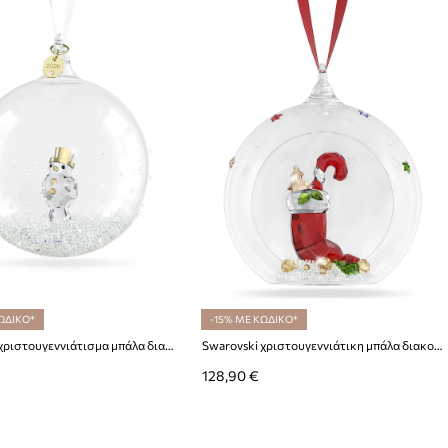
ΩΔΙΚΟ*
-15% ΜΕ ΚΩΔΙΚΟ*
Swarovski χριστουγεννιάτισμα μπάλα διακοσμητική ANNUAL
Swarovski χριστουγεννιάτικη μπάλα διακοσμητική από γυαλί
128,90 €