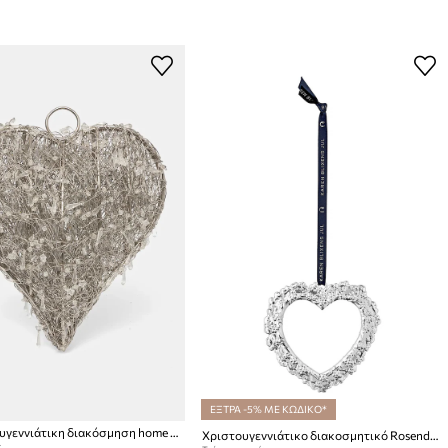
ΕΞΤΡΑ -5% ΜΕ ΚΩΔΙΚΟ*
Led χριστουγεννιάτικη διακόσμηση home & lifestyle 12 x 27 x 25 cm
Χριστουγεννιάτικο διακοσμητικό Rosendahl Flower In Layers
: