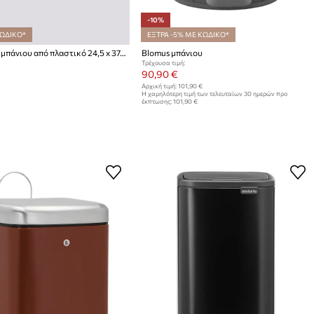
-10%
ΚΩΔΙΚΟ*
ΕΞΤΡΑ -5% ΜΕ ΚΩΔΙΚΟ*
HAY κάδος μπάνιου από πλαστικό 24,5 x 37,5 x 57,5 cm
Blomus μπάνιου
Τρέχουσα τιμή:
90,90 €
Αρχική τιμή:
101,90 €
Η χαμηλότερη τιμή των τελευταίων 30 ημερών προ
έκπτωσης:
101,90 €