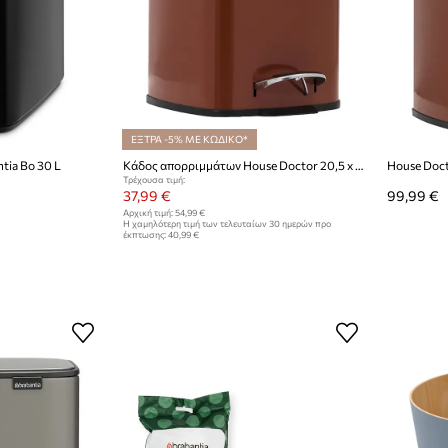
ΕΞΤΡΑ -5% ΜΕ ΚΩΔΙΚΟ*
tia Bo 30 L
Κάδος απορριμμάτων House Doctor 20,5 x 27,5 x 29,5 cm
Τρέχουσα τιμή:
37,99 €
99,99 €
Αρχική τιμή:
54,99 €
Η χαμηλότερη τιμή των τελευταίων 30 ημερών προ
έκπτωσης:
40,99 €