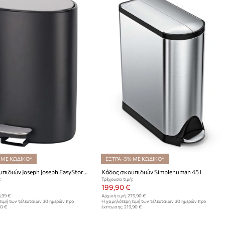
 ΜΕ ΚΩΔΙΚΟ*
ΕΞΤΡΑ -5% ΜΕ ΚΩΔΙΚΟ*
Κάδος σκουπιδιών Joseph Joseph EasyStore 5 L
Κάδος σκουπιδιών Simplehuman 45 L
:
Τρέχουσα τιμή:
199,90 €
,99 €
Αρχική τιμή:
279,90 €
τιμή των τελευταίων 30 ημερών προ
Η χαμηλότερη τιμή των τελευταίων 30 ημερών προ
90 €
έκπτωσης:
219,90 €