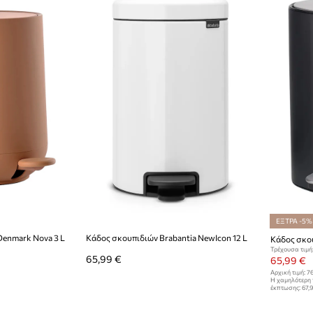
ΕΞΤΡΑ -5%
Denmark Nova 3 L
Κάδος σκουπιδιών Brabantia NewIcon 12 L
Τρέχουσα τιμή
65,99 €
65,99 €
Αρχική τιμή:
76
Η χαμηλότερη 
έκπτωσης:
67,