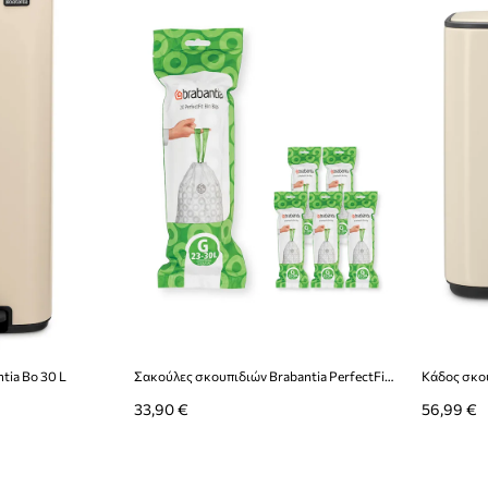
tia Bo 30 L
Σακούλες σκουπιδιών Brabantia PerfectFit, G, 23-30 L, 6 x 20 szt.
Κάδος σκου
33,90 €
56,99 €