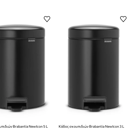
πιδιών Brabantia NewIcon 5 L
Κάδος σκουπιδιών Brabantia NewIcon 3 L