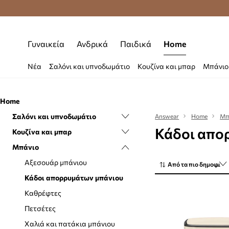
Δωρεάν μεταφορικά από 70 €
Γυναικεία
Ανδρικά
Παιδικά
Home
Νέα
Σαλόνι και υπνοδωμάτιο
Κουζίνα και μπαρ
Μπάνιο
Home
Σαλόνι και υπνοδωμάτιο
Answear
Home
Μπ
Κάδοι απο
Κουζίνα και μπαρ
Αποθήκευση και οργάνωση
Μπάνιο
Γλάστρες και ποτιστήρια
Αποθήκευση και οργάνωση
τροφίμων
Διακόσμηση
Αξεσουάρ μπάνιου
Από τα πιο δημοφιλή
Εξαρτήματα για καφέ και τσάι
Διακόσμηση τοίχου
Κάδοι απορρυμάτων μπάνιου
Εξαρτήματα για κρασί
Καθρέφτες
Καθρέφτες
Κάδοι απορριμμάτων
Κλινοσκεπάσματα
Πετσέτες
Κανάτες και καράφες
Κουβέρτες και καρό
Χαλιά και πατάκια μπάνιου