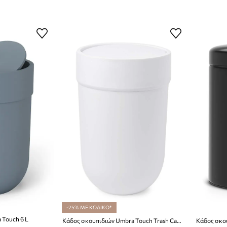
-25% ΜΕ ΚΩΔΙΚΟ*
 Touch 6 L
Κάδος σκουπιδιών Umbra Touch Trash Can 6 L
Κάδος σκου