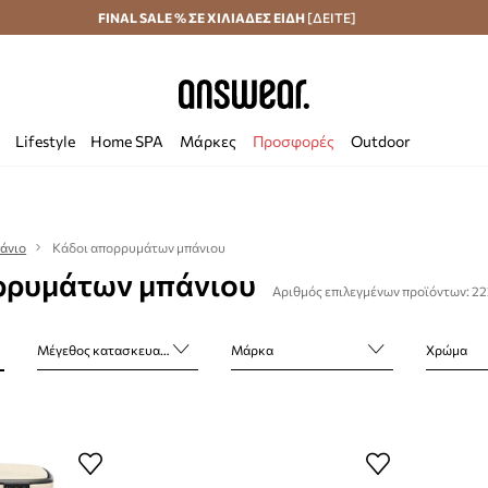
Αποστολή σε 24 ώρες
FINAL SALE % ΣΕ ΧΙΛΙΑΔΕΣ ΕΙΔΗ
Εξοικονομήστε με το Answear Club
[ΔΕΙΤΕ]
Lifestyle
Home SPA
Μάρκες
Προσφορές
Outdoor
άνιο
Κάδοι απορρυμάτων μπάνιου
ρρυμάτων μπάνιου
Αριθμός επιλεγμένων προϊόντων: 2
Μέγεθος κατασκευαστή
Μάρκα
Χρώμα