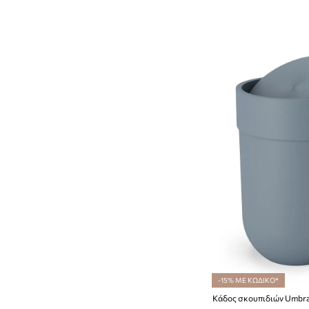
Παιχνίδια και παζλ
Πολυμέσα και τεχνολογία
Φωτογραφικά άλμπουμ
Χριστουγεννιάτικη Διακόσμηση
-15% ΜΕ ΚΩΔΙΚΟ*
Κάδος σκουπιδιών Umbra