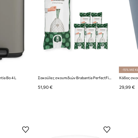
-15% ΜΕ Κ
tia Bo 4 L
Σακούλες σκουπιδιών Brabantia PerfectFit, R, 36 L, 6 x 20 szt.
Κάδος σκο
51,90 €
29,99 €