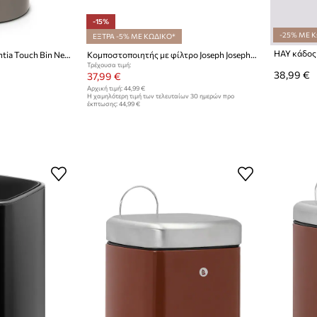
-15%
-25% ΜΕ 
ΕΞΤΡΑ -5% ΜΕ ΚΩΔΙΚΟ*
Κάδος σκουπιδιών Brabantia Touch Bin New, 30 L
Κομποστοποιητής με φίλτρο Joseph Joseph Stack 4 L
Τρέχουσα τιμή:
38,99 €
37,99 €
Αρχική τιμή:
44,99 €
Η χαμηλότερη τιμή των τελευταίων 30 ημερών προ
έκπτωσης:
44,99 €