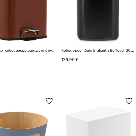
House Doctor κάδος απορριμμάτων από ανοξείδωτο χάλυβα 27 x 36 x 46 cm
Κάδος σκουπιδιών Brabantia Bo Touch 30 L
139,90 €