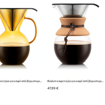
Bodum καφετιέρα για καφέ από βοριοπυριτικό γυαλί 10,6 x 20,6 x 17,8 cm
Bodum καφετιέρα για καφέ από βοριοπυριτικό γυαλί 1 l
47,99 €