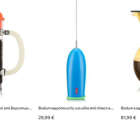
Bodum καφετιέρα για καφέ από βοριοπυριτικό γυαλί Caffettiera 1 l
Bodum αφροποιητής για γάλα από πλαστικό MoMA
29,99 €
81,99 €