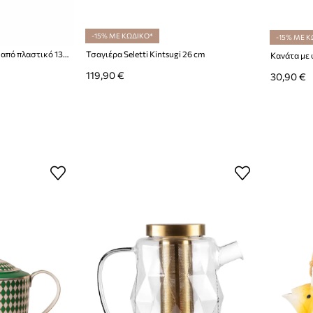
-15% ΜΕ ΚΩΔΙΚΟ*
-15% ΜΕ Κ
Yamazaki κανάτα για τσάι από πλαστικό 13,2 x 17,6 x 7,9 cm
Τσαγιέρα Seletti Kintsugi 26 cm
Κανάτα με φ
119,90 €
30,90 €