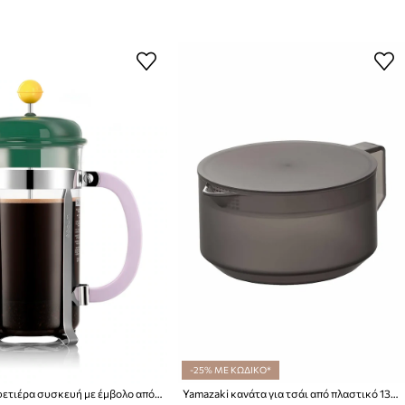
-25% ΜΕ ΚΩΔΙΚΟ*
Bodum καφετιέρα συσκευή με έμβολο από βοριοπυριτικό γυαλί 1l
Yamazaki κανάτα για τσάι από πλαστικό 13,2 x 17,6 x 7,9 cm