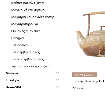
Κούπες και φλιτζάνια
Μαξιλάρια
Μαγειρική και ψήσιμο
Μικρά έπιπλα
Μαχαίρια και σανίδες κοπής
Οργανωτές κοσμημάτων
Μαχαιροπήρουνα
Πατάκια εισόδου
Οικιακές συσκευές
Ρολόγια
Ποτήρια
Φωτισμός
Σετ δείπνου
Χαλιά και πατάκια
Σετ σερβιρίσματος
Σκεύη σερβιρίσματος
Υφασμάτινα είδη κουζίνας
Μπάνιο
-15% ΜΕ ΚΩΔΙΚΟ*
Lifestyle
Αξεσουάρ μπάνιου
Τσαγιέρα Bloomingville Iki
Home SPA
Κάδοι απορρυμάτων μπάνιου
Answear Bookstore
72,99 €
Καθρέφτες
DIY kits
Wellness
Πετσέτες
Gadgets
Κεριά και αρωματικά χώρου