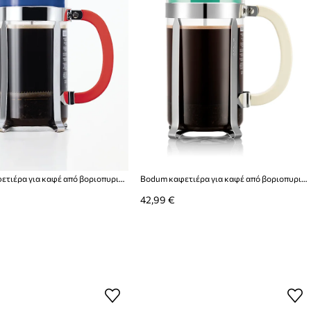
Bodum καφετιέρα για καφέ από βοριοπυριτικό γυαλί MoMA Caffettiera 1 l
Bodum καφετιέρα για καφέ από βοριοπυριτικό γυαλί Caffettiera 1 l
42,99 €