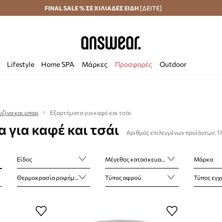
Αποστολή σε 24 ώρες
FINAL SALE % ΣΕ ΧΙΛΙΑΔΕΣ ΕΙΔΗ
Εξοικονομήστε με το Answear Club
[ΔΕΙΤΕ]
Lifestyle
Home SPA
Μάρκες
Προσφορές
Outdoor
υζίνα και μπαρ
Εξαρτήματα για καφέ και τσάι
 για καφέ και τσάι
Αριθμός επιλεγμένων προϊόντων: 1
Είδος
Μέγεθος κατασκευαστή
Μάρκα
Θερμοκρασία ροφήματος
Τύπος αφρού
Τύπος εγχ