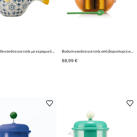
Bloomingville κανάτα για τσάι με κεραμικό 24 x 13,5 x 13 cm
Bodum κανάτα για τσάι από βοριοπυριτικό γυαλί MoMA Assam 1 l
88,99 €