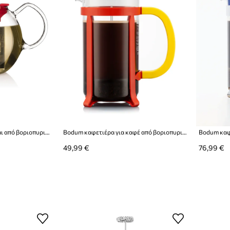
Bodum καφετιέρα για τσάι από βοριοπυριτικό γυαλί MoMA Assam 1 l
Bodum καφετιέρα για καφέ από βοριοπυριτικό γυαλί Jawa Disney-Mickey 1 l
49,99 €
76,99 €