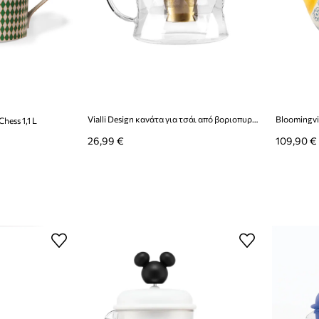
Vialli Design κανάτα για τσάι από βοριοπυριτικό γυαλί 1,3 l
ess 1,1 L
26,99 €
109,90 €