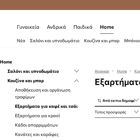
Δωρεάν μεταφορικά από 70 €
Γυναικεία
Ανδρικά
Παιδικά
Home
Νέα
Σαλόνι και υπνοδωμάτιο
Κουζίνα και μπαρ
Μπάνιο
Home
Σαλόνι και υπνοδωμάτιο
Answear
Home
Κο
Εξαρτήματα
Κουζίνα και μπαρ
Αποθήκευση και οργάνωση
Γλάστρες και ποτιστήρια
Αποθήκευση και οργάνωση
τροφίμων
Διακόσμηση
Από τα πιο δημοφιλή
Εξαρτήματα για καφέ και τσάι
Διακόσμηση τοίχου
Τύπος προσφοράς
Εξαρτήματα για κρασί
Καθρέφτες
Κάδοι απορριμμάτων
Κλινοσκεπάσματα
Κανάτες και καράφες
Κουβέρτες και καρό