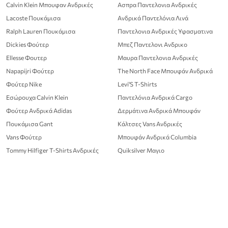
Calvin Klein Μπουφαν Ανδρικές
Ασπρα Παντελονια Ανδρικές
Lacoste Πουκάμισα
Ανδρικά Παντελόνια Λινά
Ralph Lauren Πουκάμισα
Παντελονια Ανδρικές Υφασματινα
Dickies Φούτερ
Μπεζ Παντελονι Ανδρικο
Ellesse Φουτερ
Μαυρα Παντελονια Ανδρικές
Napapijri Φούτερ
The North Face Μπουφάν Ανδρικά
Φούτερ Nike
Levi'S T-Shirts
Εσώρουχα Calvin Klein
Παντελόνια Ανδρικά Cargo
Φούτερ Ανδρικά Adidas
Δερμάτινα Ανδρικά Μπουφάν
Πουκάμισα Gant
Κάλτσες Vans Ανδρικές
Vans Φούτερ
Μπουφάν Ανδρικά Columbia
Tommy Hilfiger T-Shirts Ανδρικές
Quiksilver Μαγιο