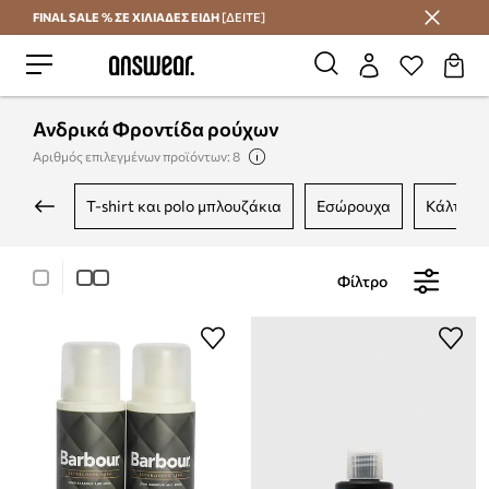
FINAL SALE % ΣΕ ΧΙΛΙΑΔΕΣ ΕΙΔΗ
[ΔΕΙΤΕ]
Εξοικονομήστε με το Answear Club
Ανδρικά Φροντίδα ρούχων
Αριθμός επιλεγμένων προϊόντων: 8
t-shirt και polo μπλουζάκια
εσώρουχα
κάλτσες
Φίλτρο