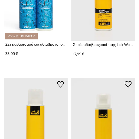
-15% ΜΕ ΚΩΔΙΚΟ*
Σετ καθαρισμού και αδιαβροχοποίησης αδιάβροχων ενδυμάτων Barbour Waterproof Jacket Care Kit 300/275 ml 2-pack
Σπρέι αδιαβροχοποίησης Jack Wolfskin
33,99 €
17,99 €