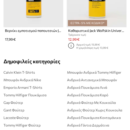
ΕΞΤΡΑ -5% ΜΕ ΚΩΔΙΚΟ*
Βερνίκι εμποτισμού παπουτσιών Jack Wolfskin 10
Καθαριστικό Jack Wolfskin Universal Cleaner
Τρέχουσα τιμή:
17,99 €
12,99 €
Αρχική τιμή:
15,99 €
Η χαμηλότερη τιμή:
13,99 €
Δημοφιλείς κατηγορίες
Calvin Klein T-Shirts
Μπουφάν Ανδρικά Tommy Hilfiger
Μπουφάν Ανδρικά Nike
Ανδρικά Αντιανεμικά Μπουφάν
Emporio Armani T-Shirts
Ανδρικά Πουκάμισα Λινά
Tommy Hilfiger Πουκάμισα
Ανδρικά Πουκάμισα Καρό
Gap Φούτερ
Ανδρικά Φούτερ Με Κουκούλα
Gant Φούτερ
Ανδρικές Φούτερ Χωρις Κουκουλα
Lacoste Φούτερ
Ανδρικά Πουκάμισα Κοντομάνικα
Tommy Hilfiger Φούτερ
Ανδρικά Γάντια Δερμάτινα