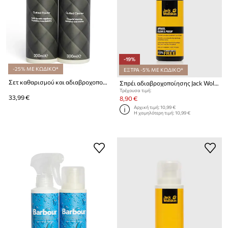
-19%
-25% ΜΕ ΚΩΔΙΚΟ*
ΕΞΤΡΑ -5% ΜΕ ΚΩΔΙΚΟ*
Σετ καθαρισμού και αδιαβροχοποίησης εξωτερικών ενδυμάτων Barbour 2 x 300 ml
Σπρέι αδιαβροχοποίησης Jack Wolfskin 10
Τρέχουσα τιμή:
33,99 €
8,90 €
Αρχική τιμή:
10,99 €
Η χαμηλότερη τιμή:
10,99 €