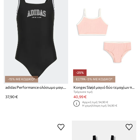
-25%
-15% ΜΕ ΚΩΔΙΚΟ*
ΕΞΤΡΑ -5% ΜΕ ΚΩΔΙΚΟ*
adidas Performance ολόσωμο μαγιό παιδικό
Konges Sløjd μαγιό δύο τεμαχίων παιδικά BOWIE BIKINI GSR
Τρέχουσα τιμή:
37,90 €
40,99 €
Αρχική τιμή:
54,90 €
Η χαμηλότερη τιμή:
54,90 €