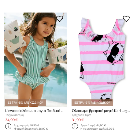
ΕΞΤΡΑ -5% ΜΕ ΚΩΔΙΚΟ*
ΕΞΤΡΑ -5% ΜΕ ΚΩΔΙΚΟ*
Liewood ολόσωμο μαγιό Παιδικό Amara Stripe Swimsuit
Ολόσωμο βρεφικό μαγιό Karl Lagerfeld
Τρέχουσα τιμή:
Τρέχουσα τιμή:
34,99 €
31,99 €
Αρχική τιμή:
46,90 €
Αρχική τιμή:
44,90 €
Η χαμηλότερη τιμή:
36,99 €
Η χαμηλότερη τιμή:
33,99 €