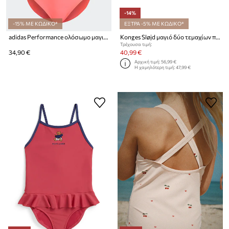
-14%
-15% ΜΕ ΚΩΔΙΚΟ*
ΕΞΤΡΑ -5% ΜΕ ΚΩΔΙΚΟ*
adidas Performance ολόσωμο μαγιό παιδικό
Konges Sløjd μαγιό δύο τεμαχίων παιδικά JADE SWIM BIKINI
Τρέχουσα τιμή:
34,90 €
40,99 €
Αρχική τιμή:
56,99 €
Η χαμηλότερη τιμή:
47,99 €