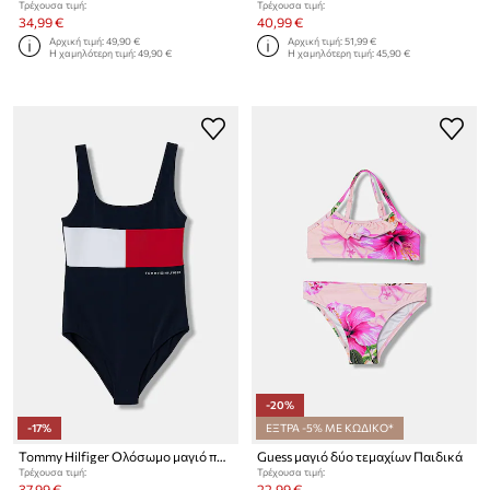
Τρέχουσα τιμή:
Τρέχουσα τιμή:
34,99 €
40,99 €
Αρχική τιμή:
49,90 €
Αρχική τιμή:
51,99 €
Η χαμηλότερη τιμή:
49,90 €
Η χαμηλότερη τιμή:
45,90 €
-20%
-17%
ΕΞΤΡΑ -5% ΜΕ ΚΩΔΙΚΟ*
Tommy Hilfiger Ολόσωμο μαγιό παιδικό
Guess μαγιό δύο τεμαχίων Παιδικά
Τρέχουσα τιμή:
Τρέχουσα τιμή:
37,99 €
22,99 €