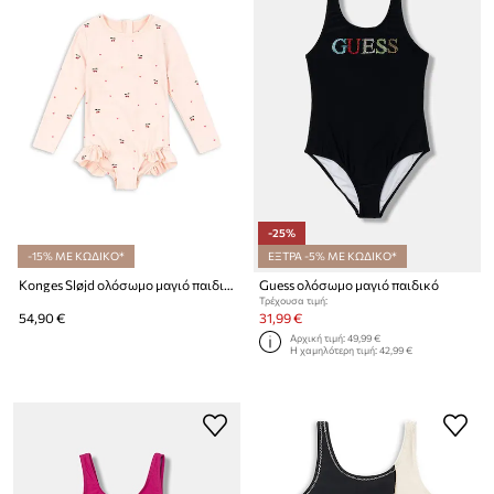
-25%
-15% ΜΕ ΚΩΔΙΚΟ*
ΕΞΤΡΑ -5% ΜΕ ΚΩΔΙΚΟ*
Konges Sløjd ολόσωμο μαγιό παιδικό MERLE LS SWIMSUIT GRS
Guess ολόσωμο μαγιό παιδικό
Τρέχουσα τιμή:
54,90 €
31,99 €
Αρχική τιμή:
49,99 €
Η χαμηλότερη τιμή:
42,99 €