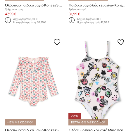
Ολόσωμο παιδικό μαγιό Konges Sløjd AMANDINE SWIMSUIT
Παιδικό μαγιό δύο τεμαχίων Konges Sløjd FRAGO BIKINI GRS
Τρέχουσα τιμή:
Τρέχουσα τιμή:
47,99 €
31,99 €
Αρχική τιμή:
69,90 €
Αρχική τιμή:
49,90 €
Η χαμηλότερη τιμή:
60,99 €
Η χαμηλότερη τιμή:
42,99 €
-10%
-15% ΜΕ ΚΩΔΙΚΟ*
ΕΞΤΡΑ -5% ΜΕ ΚΩΔΙΚΟ*
Ολόσωμο παιδικό μαγιό Konges Sløjd MANUCA LS SWIMSUIT GRS
Ολόσωμο παιδικό μαγιό Marc Jacobs