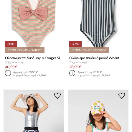
-18%
-23%
ΕΞΤΡΑ -5% ΜΕ ΚΩΔΙΚΟ*
ΕΞΤΡΑ -5% ΜΕ ΚΩΔΙΚΟ*
Ολόσωμο παιδικό μαγιό Konges Sløjd BOWWOW SWIMSUIT
Ολόσωμο παιδικό μαγιό Wheat
Τρέχουσα τιμή:
Τρέχουσα τιμή:
40,99 €
28,99 €
Αρχική τιμή:
59,90 €
Αρχική τιμή:
42,99 €
Η χαμηλότερη τιμή:
49,99 €
Η χαμηλότερη τιμή:
37,90 €