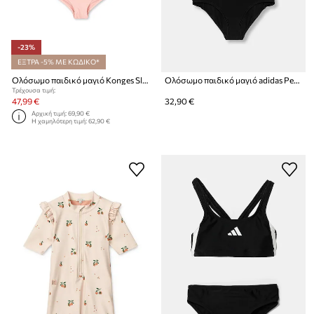
-23%
ΕΞΤΡΑ -5% ΜΕ ΚΩΔΙΚΟ*
Ολόσωμο παιδικό μαγιό Konges Sløjd KITTY LS SWIMSUIT GRS
Ολόσωμο παιδικό μαγιό adidas Performance
Τρέχουσα τιμή:
47,99 €
32,90 €
Αρχική τιμή:
69,90 €
Η χαμηλότερη τιμή:
62,90 €