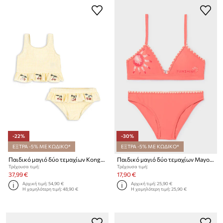
-22%
-30%
ΕΞΤΡΑ -5% ΜΕ ΚΩΔΙΚΟ*
ΕΞΤΡΑ -5% ΜΕ ΚΩΔΙΚΟ*
Παιδικό μαγιό δύο τεμαχίων Konges Sløjd ETTA BIKINI
Παιδικό μαγιό δύο τεμαχίων Mayoral
Τρέχουσα τιμή:
Τρέχουσα τιμή:
37,99 €
17,90 €
Αρχική τιμή:
54,90 €
Αρχική τιμή:
25,90 €
Η χαμηλότερη τιμή:
48,90 €
Η χαμηλότερη τιμή:
25,90 €