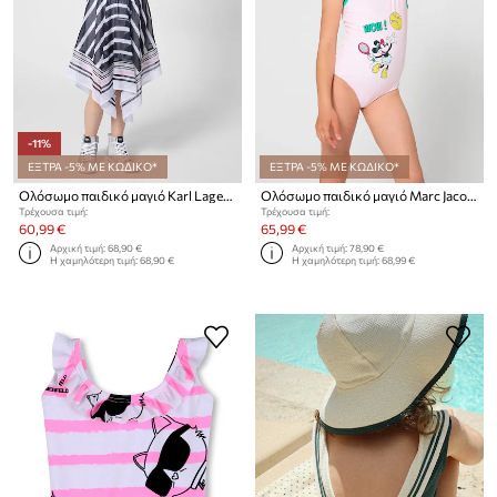
-11%
ΕΞΤΡΑ -5% ΜΕ ΚΩΔΙΚΟ*
ΕΞΤΡΑ -5% ΜΕ ΚΩΔΙΚΟ*
Ολόσωμο παιδικό μαγιό Karl Lagerfeld
Ολόσωμο παιδικό μαγιό Marc Jacobs
Τρέχουσα τιμή:
Τρέχουσα τιμή:
60,99 €
65,99 €
Αρχική τιμή:
68,90 €
Αρχική τιμή:
78,90 €
Η χαμηλότερη τιμή:
68,90 €
Η χαμηλότερη τιμή:
68,99 €