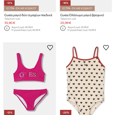
-12%
-16%
ΕΞΤΡΑ -5% ΜΕ ΚΩΔΙΚΟ*
ΕΞΤΡΑ -5% ΜΕ ΚΩΔΙΚΟ*
Guess μαγιό δύο τεμαχίων παιδικά
Guess Ολόσωμο μαγιό βρεφικό
Τρέχουσα τιμή:
Τρέχουσα τιμή:
35,90 €
20,99 €
Αρχική τιμή:
40,99 €
Αρχική τιμή:
35,99 €
Η χαμηλότερη τιμή:
40,99 €
Η χαμηλότερη τιμή:
24,99 €
-12%
-20%