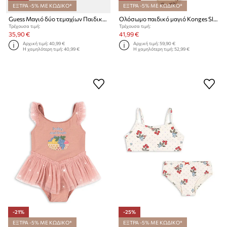
ΕΞΤΡΑ -5% ΜΕ ΚΩΔΙΚΟ*
ΕΞΤΡΑ -5% ΜΕ ΚΩΔΙΚΟ*
Guess Μαγιό δύο τεμαχίων Παιδικά
Ολόσωμο παιδικό μαγιό Konges Sløjd MANON GLITTER SWIMSUIT
Τρέχουσα τιμή:
Τρέχουσα τιμή:
35,90 €
41,99 €
Αρχική τιμή:
40,99 €
Αρχική τιμή:
59,90 €
Η χαμηλότερη τιμή:
40,99 €
Η χαμηλότερη τιμή:
52,99 €
-21%
-25%
ΕΞΤΡΑ -5% ΜΕ ΚΩΔΙΚΟ*
ΕΞΤΡΑ -5% ΜΕ ΚΩΔΙΚΟ*