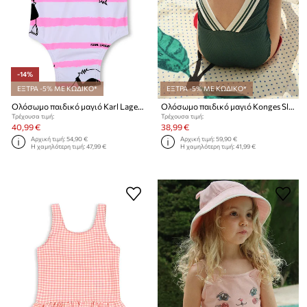
-14%
ΕΞΤΡΑ -5% ΜΕ ΚΩΔΙΚΟ*
ΕΞΤΡΑ -5% ΜΕ ΚΩΔΙΚΟ*
Ολόσωμο παιδικό μαγιό Karl Lagerfeld
Ολόσωμο παιδικό μαγιό Konges Sløjd SAILOR SWIMSUIT GRS
Τρέχουσα τιμή:
Τρέχουσα τιμή:
40,99 €
38,99 €
Αρχική τιμή:
54,90 €
Αρχική τιμή:
59,90 €
Η χαμηλότερη τιμή:
47,99 €
Η χαμηλότερη τιμή:
41,99 €