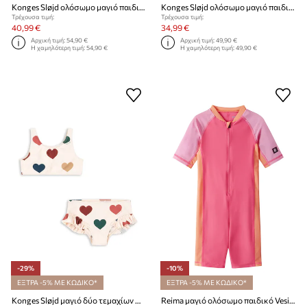
Konges Sløjd ολόσωμο μαγιό παιδικό BOWIE SWIMSUIT GSR
Konges Sløjd ολόσωμο μαγιό παιδικό MANUCA SWIMSUIT
Τρέχουσα τιμή:
Τρέχουσα τιμή:
40,99 €
34,99 €
Αρχική τιμή:
54,90 €
Αρχική τιμή:
49,90 €
Η χαμηλότερη τιμή:
54,90 €
Η χαμηλότερη τιμή:
49,90 €
-29%
-10%
ΕΞΤΡΑ -5% ΜΕ ΚΩΔΙΚΟ*
ΕΞΤΡΑ -5% ΜΕ ΚΩΔΙΚΟ*
Konges Sløjd μαγιό δύο τεμαχίων Παιδικό MANUCA BIKINI
Reima μαγιό ολόσωμο παιδικό Vesihiisi UV 50+