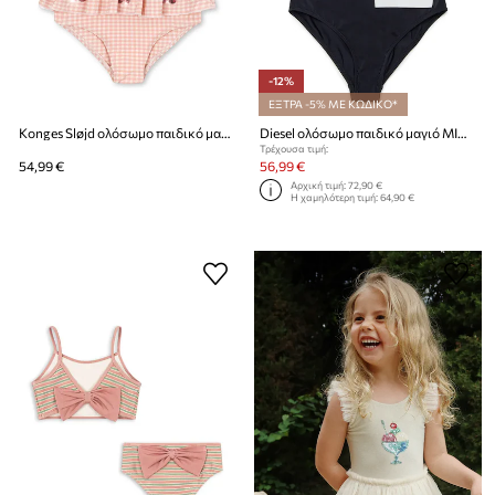
-12%
ΕΞΤΡΑ -5% ΜΕ ΚΩΔΙΚΟ*
Konges Sløjd ολόσωμο παιδικό μαγιό ETTA SWIMSUIT
Diesel ολόσωμο παιδικό μαγιό MIDELY SWIMSUIT
Τρέχουσα τιμή:
54,99 €
56,99 €
Αρχική τιμή:
72,90 €
Η χαμηλότερη τιμή:
64,90 €