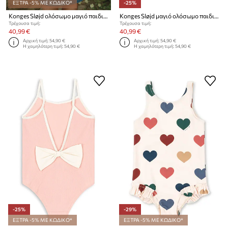
ΕΞΤΡΑ -5% ΜΕ ΚΩΔΙΚΟ*
-25%
Konges Sløjd ολόσωμο μαγιό παιδικό MISTY SWIMSUIT GRS
Konges Sløjd μαγιό ολόσωμο παιδικό MERLE SWIM ONESIE GRS
Τρέχουσα τιμή:
Τρέχουσα τιμή:
40,99 €
40,99 €
Αρχική τιμή:
54,90 €
Αρχική τιμή:
54,90 €
Η χαμηλότερη τιμή:
54,90 €
Η χαμηλότερη τιμή:
54,90 €
-25%
-29%
ΕΞΤΡΑ -5% ΜΕ ΚΩΔΙΚΟ*
ΕΞΤΡΑ -5% ΜΕ ΚΩΔΙΚΟ*