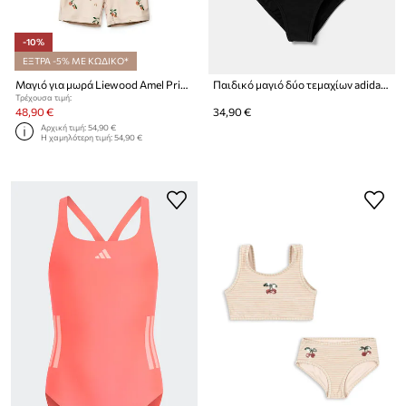
-10%
ΕΞΤΡΑ -5% ΜΕ ΚΩΔΙΚΟ*
Μαγιό για μωρά Liewood Amel Printed Swim Jumpsuit
Παιδικό μαγιό δύο τεμαχίων adidas Performance
Τρέχουσα τιμή:
48,90 €
34,90 €
Αρχική τιμή:
54,90 €
Η χαμηλότερη τιμή:
54,90 €