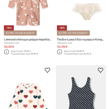
-14%
-18%
ΕΞΤΡΑ -5% ΜΕ ΚΩΔΙΚΟ*
ΕΞΤΡΑ -5% ΜΕ ΚΩΔΙΚΟ*
Liewood ολόσωμη φόρμα παραλίας παιδική Max Printed LS Swim Jumpsuit
Παιδικό μαγιό δύο τεμαχίων Konges Sløjd AMANDINE BIKINI
Τρέχουσα τιμή:
Τρέχουσα τιμή:
56,99 €
50,99 €
Αρχική τιμή:
74,90 €
Αρχική τιμή:
69,90 €
Η χαμηλότερη τιμή:
66,90 €
Η χαμηλότερη τιμή:
62,90 €