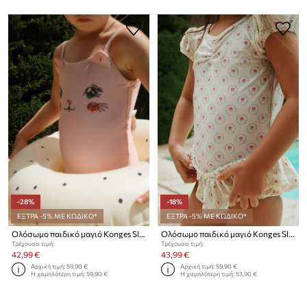
-28%
-18%
ΕΞΤΡΑ -5% ΜΕ ΚΩΔΙΚΟ*
ΕΞΤΡΑ -5% ΜΕ ΚΩΔΙΚΟ*
Ολόσωμο παιδικό μαγιό Konges Sløjd KITTY SWIMSUIT GRS
Ολόσωμο παιδικό μαγιό Konges Sløjd MALTI SWIMSUIT GRS
Τρέχουσα τιμή:
Τρέχουσα τιμή:
42,99 €
43,99 €
Αρχική τιμή:
59,90 €
Αρχική τιμή:
59,90 €
Η χαμηλότερη τιμή:
59,90 €
Η χαμηλότερη τιμή:
53,90 €