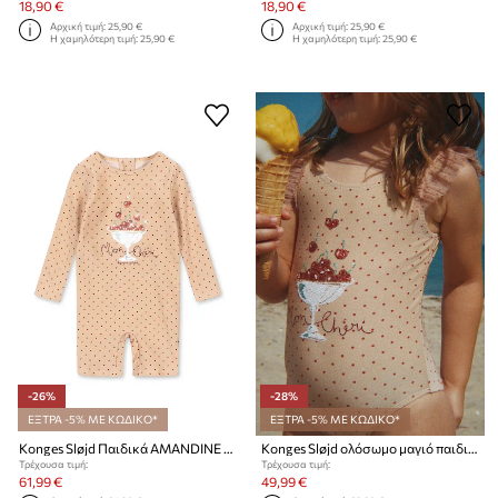
18,90 €
18,90 €
Αρχική τιμή:
25,90 €
Αρχική τιμή:
25,90 €
Η χαμηλότερη τιμή:
25,90 €
Η χαμηλότερη τιμή:
25,90 €
-26%
-28%
ΕΞΤΡΑ -5% ΜΕ ΚΩΔΙΚΟ*
ΕΞΤΡΑ -5% ΜΕ ΚΩΔΙΚΟ*
Konges Sløjd Παιδικά AMANDINE SWIM ONESIE
Konges Sløjd ολόσωμο μαγιό παιδικό AMANDINE SWIMSUIT
Τρέχουσα τιμή:
Τρέχουσα τιμή:
61,99 €
49,99 €