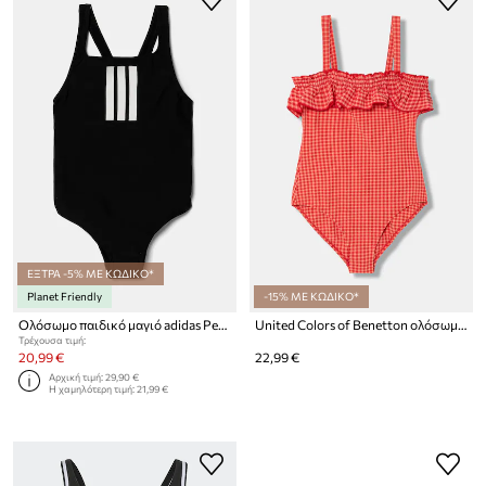
ΕΞΤΡΑ -5% ΜΕ ΚΩΔΙΚΟ*
Planet Friendly
-15% ΜΕ ΚΩΔΙΚΟ*
Ολόσωμο παιδικό μαγιό adidas Performance
United Colors of Benetton ολόσωμο μαγιό παιδικό
Τρέχουσα τιμή:
20,99 €
22,99 €
Αρχική τιμή:
29,90 €
Η χαμηλότερη τιμή:
21,99 €