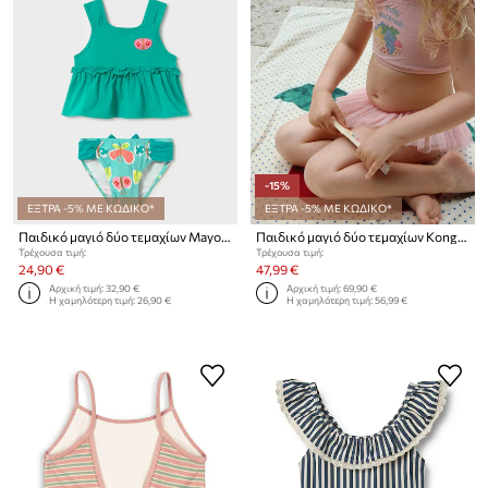
-15%
ΕΞΤΡΑ -5% ΜΕ ΚΩΔΙΚΟ*
ΕΞΤΡΑ -5% ΜΕ ΚΩΔΙΚΟ*
Παιδικό μαγιό δύο τεμαχίων Mayoral
Παιδικό μαγιό δύο τεμαχίων Konges Sløjd AMANDINE BIKINI
Τρέχουσα τιμή:
Τρέχουσα τιμή:
24,90 €
47,99 €
Αρχική τιμή:
32,90 €
Αρχική τιμή:
69,90 €
Η χαμηλότερη τιμή:
26,90 €
Η χαμηλότερη τιμή:
56,99 €