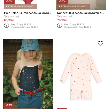
-20%
-30%
ΕΞΤΡΑ -5% ΜΕ ΚΩΔΙΚΟ*
ΕΞΤΡΑ -5% ΜΕ ΚΩΔΙΚΟ*
Polo Ralph Lauren ολόσωμο μαγιό παιδικό
Konges Sløjd ολόσωμο μαγιό παιδικό MERLE SWIMSUIT GRS
Τρέχουσα τιμή:
Τρέχουσα τιμή:
65,99 €
29,99 €
Αρχική τιμή:
99,90 €
Αρχική τιμή:
42,90 €
Η χαμηλότερη τιμή:
82,99 €
Η χαμηλότερη τιμή:
42,90 €
-25%