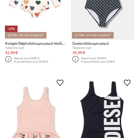
-21%
ΕΞΤΡΑ -5% ΜΕ ΚΩΔΙΚΟ*
ΕΞΤΡΑ -5% ΜΕ ΚΩΔΙΚΟ*
Konges Sløjd ολόσωμο μαγιό παιδικό MANUCA LS SWIMSUIT
Guess ολόσωμο μαγιό
Τρέχουσα τιμή:
Τρέχουσα τιμή:
42,99 €
30,99 €
Αρχική τιμή:
54,90 €
Αρχική τιμή:
49,99 €
Η χαμηλότερη τιμή:
54,90 €
Η χαμηλότερη τιμή:
31,99 €