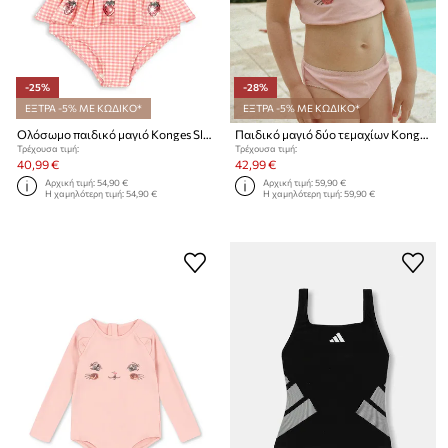
-25%
-28%
ΕΞΤΡΑ -5% ΜΕ ΚΩΔΙΚΟ*
ΕΞΤΡΑ -5% ΜΕ ΚΩΔΙΚΟ*
Ολόσωμο παιδικό μαγιό Konges Sløjd ETTA SWIMSUIT
Παιδικό μαγιό δύο τεμαχίων Konges Sløjd KITTY BIKINI GRS
Τρέχουσα τιμή:
Τρέχουσα τιμή:
40,99 €
42,99 €
Αρχική τιμή:
54,90 €
Αρχική τιμή:
59,90 €
Η χαμηλότερη τιμή:
54,90 €
Η χαμηλότερη τιμή:
59,90 €