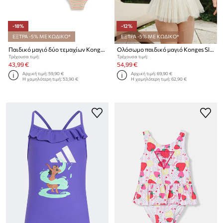
-18%
-12%
ΕΞΤΡΑ -5% ΜΕ ΚΩΔΙΚΟ*
ΕΞΤΡΑ -5% ΜΕ ΚΩΔΙΚΟ*
Παιδικό μαγιό δύο τεμαχίων Konges Sløjd BOWWOW BIKINI
Ολόσωμο παιδικό μαγιό Konges Sløjd AMANDINE SWIMSUIT
Τρέχουσα τιμή:
Τρέχουσα τιμή:
43,99 €
54,99 €
Αρχική τιμή:
59,90 €
Αρχική τιμή:
69,90 €
Η χαμηλότερη τιμή:
53,90 €
Η χαμηλότερη τιμή:
62,90 €