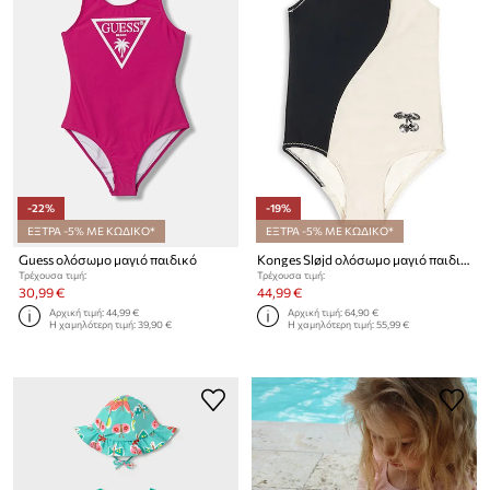
-22%
-19%
ΕΞΤΡΑ -5% ΜΕ ΚΩΔΙΚΟ*
ΕΞΤΡΑ -5% ΜΕ ΚΩΔΙΚΟ*
Guess ολόσωμο μαγιό παιδικό
Konges Sløjd ολόσωμο μαγιό παιδικό TAO SWIMSUIT
Τρέχουσα τιμή:
Τρέχουσα τιμή:
30,99 €
44,99 €
Αρχική τιμή:
44,99 €
Αρχική τιμή:
64,90 €
Η χαμηλότερη τιμή:
39,90 €
Η χαμηλότερη τιμή:
55,99 €