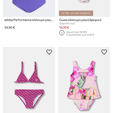
ΕΞΤΡΑ -5% ΜΕ ΚΩΔΙΚΟ*
adidas Performance ολόσωμο μαγιό παιδικό DISNEY
Guess ολόσωμο μαγιό βρεφικό
Τρέχουσα τιμή:
34,90 €
19,99 €
Αρχική τιμή:
35,99 €
Η χαμηλότερη τιμή:
21,99 €