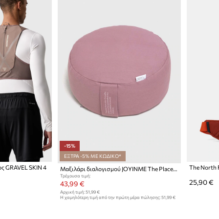
-15%
ΕΞΤΡΑ -5% ΜΕ ΚΩΔΙΚΟ*
ος GRAVEL SKIN 4
The North 
Μαξιλάρι διαλογισμού JOYINME The Place the place
Τρέχουσα τιμή:
25,90 €
43,99 €
Αρχική τιμή:
51,99 €
Η χαμηλότερη τιμή από την πρώτη μέρα πώλησης:
51,99 €