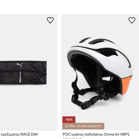
-10%
ΕΞΤΡΑ -5% ΜΕ ΚΩΔΙΚΟ*
 τρεξίματος RACE DAY
POC κράνος ποδηλάτου Omne Air MIPS
Τρέχουσα τιμή: