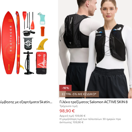
-10%
ΕΞΤΡΑ -5% ΜΕ ΚΩΔΙΚΟ*
Σανίδα κολύμβησης με εξαρτήματα Skatinger SUP Interstellar Red 350 x 81 x 15 cm (11'6')
Γιλέκο τρεξίματος Salomon ACTIVE SKIN 8
Τρέχουσα τιμή:
98,90 €
Αρχική τιμή:
109,90 €
Η χαμηλότερη τιμή των τελευταίων 30 ημερών προ
έκπτωσης:
109,90 €