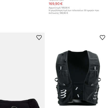
169,90 €
Αρχική τιμή:
189,90 €
Η χαμηλότερη τιμή των τελευταίων 30 ημερών προ
έκπτωσης:
189,90 €