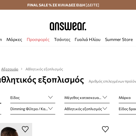
Αποστολή σε 24 ώρες
FINAL SALE % ΣΕ ΧΙΛΙΑΔΕΣ ΕΙΔΗ
Εξοικονομήστε με το Answear Club
[ΔΕΙΤΕ]
m
Μάρκες
Προσφορές
Τσάντες
Γυαλιά Ηλίου
Summer Store
Αξεσουάρ
Αθλητικός εξοπλισμός
αθλητικός εξοπλισμός
Αριθμός επιλεγμένων προϊό
Είδος
Μέγεθος κατασκευαστή
Μάρκα
Dimming Φίλτρο / Κατηγορία
Αθλητικός εξοπλισμός
Είδος δρα