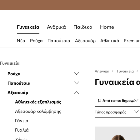
Δωρεάν μεταφορικά από 70 €
Γυναικεία
Ανδρικά
Παιδικά
Home
Νέα
Ρούχα
Παπούτσια
Αξεσουάρ
Αθλητικά
Premiu
Γυναικεία
Answear
Γυναικεία
Ρούχα
Γυναικεία 
Παπούτσια
Εσώρουχα
Αξεσουάρ
Κάλτσες
Casual και μοκασίνια
Από τα πιο δημοφιλή
Ισοθερμικά εσώρουχα
Sneakers
Αθλητικός εξοπλισμός
Μαγιό
Αθλητικά
Αξεσουάρ κολύμβησης
Τύπος προσφοράς
Μπλούζες και πουκάμισα
Αξεσουάρ και φροντίδα
Γάντια
Μπουφάν
Γαλότσες
Γυαλιά
Ολόσωμες φόρμες
Εσπαντρίγιες
Ζώνες