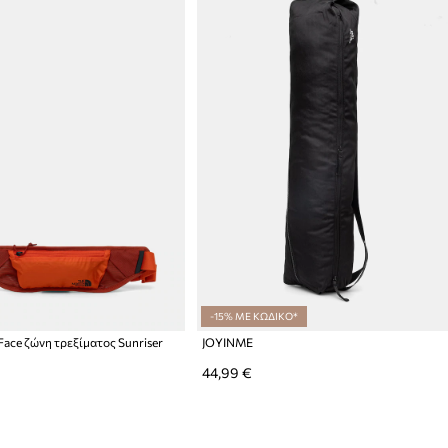
-15% ΜΕ ΚΩΔΙΚΟ*
Face ζώνη τρεξίματος Sunriser
JOYINME
44,99 €