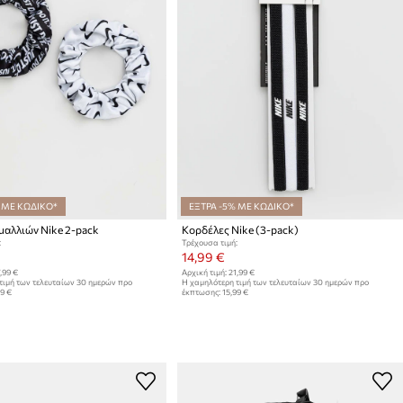
 ΜΕ ΚΩΔΙΚΟ*
ΕΞΤΡΑ -5% ΜΕ ΚΩΔΙΚΟ*
μαλλιών Nike 2-pack
Κορδέλες Nike (3-pack)
:
Τρέχουσα τιμή:
14,99 €
,99 €
Αρχική τιμή:
21,99 €
τιμή των τελευταίων 30 ημερών προ
Η χαμηλότερη τιμή των τελευταίων 30 ημερών προ
99 €
έκπτωσης:
15,99 €