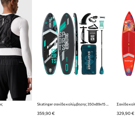
ος
Skatinger σανίδα κολύμβησης 350x89x15 cm (11'6'')
359,90 €
329,90 €