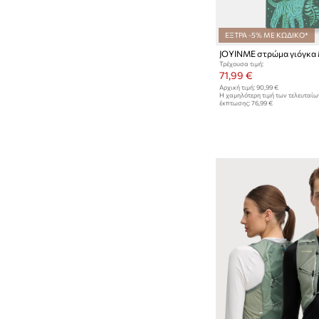
ΕΞΤΡΑ -5% ΜΕ ΚΩΔΙΚΟ*
Τρέχουσα τιμή:
71,99 €
Αρχική τιμή:
90,99 €
Η χαμηλότερη τιμή των τελευταί
έκπτωσης:
76,99 €