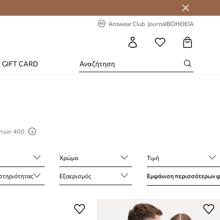
-20% στην πρώτη παραγγελία
Answear Club
Journal
ΒΟΗΘΕΙΑ
GIFT CARD
ντων: 400
Χρώμα
Τιμή
στηριότητας
Εξαερισμός
Εμφάνιση περισσότερων 