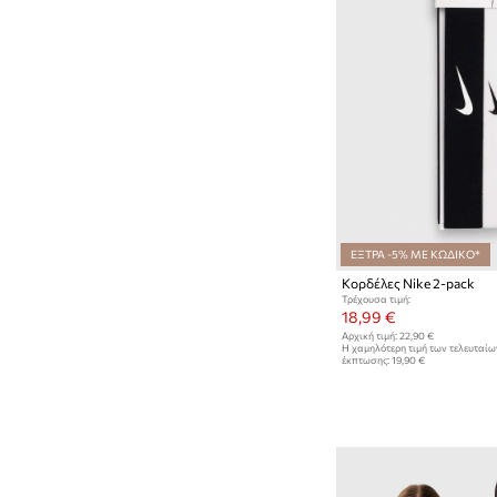
ΕΞΤΡΑ -5% ΜΕ ΚΩΔΙΚΟ*
Κορδέλες Nike 2-pack
Τρέχουσα τιμή:
18,99 €
Αρχική τιμή:
22,90 €
Η χαμηλότερη τιμή των τελευταί
έκπτωσης:
19,90 €