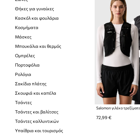
Παντελόνια και κολάν
Μπαλαρίνες
Θήκες για γυναίκες
Πουλόβερ
Μποτάκια
Κασκόλ και φουλάρια
Σακάκια και γιλέκα
Μπότες χιονιού
Κοσμήματα
Σετ
Μπότες
Μάσκες
Σορτς
Πάνινα
Μπουκάλια και θερμός
Τζιν
Παντόφλες
Ομπρέλες
Τοπ και μπλουζάκια
Σαγιονάρες και σανδάλια
Πορτοφόλια
Φορέματα
Παπούτσια πεζοπορίας
Ρολόγια
Παλτό
Τακούνια
Σακίδια πλάτης
Φόρμες
Σκουφιά και καπέλα
Φούστες
Τσάντες
Salomon γιλέκο τρεξίματ
Φούτερ
Τσάντες και βαλίτσες
72,99 €
Φροντίδα ρούχων
Τσάντες καλλυντικών
Υπαίθρια και τουρισμός