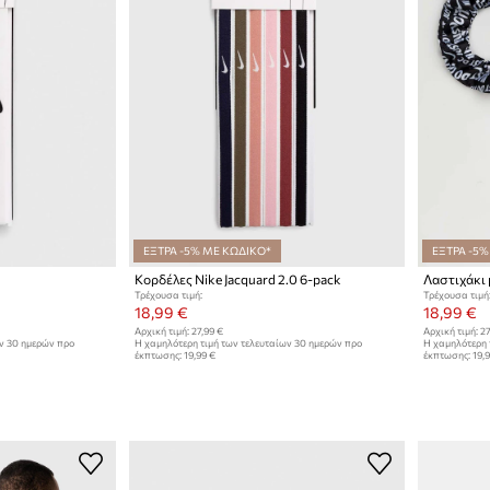
ΕΞΤΡΑ -5% ΜΕ ΚΩΔΙΚΟ*
ΕΞΤΡΑ -5%
Κορδέλες Nike Jacquard 2.0 6-pack
Λαστιχάκι 
Τρέχουσα τιμή:
Τρέχουσα τιμή
18,99 €
18,99 €
Αρχική τιμή:
27,99 €
Αρχική τιμή:
27
ων 30 ημερών προ
Η χαμηλότερη τιμή των τελευταίων 30 ημερών προ
Η χαμηλότερη 
έκπτωσης:
19,99 €
έκπτωσης:
19,