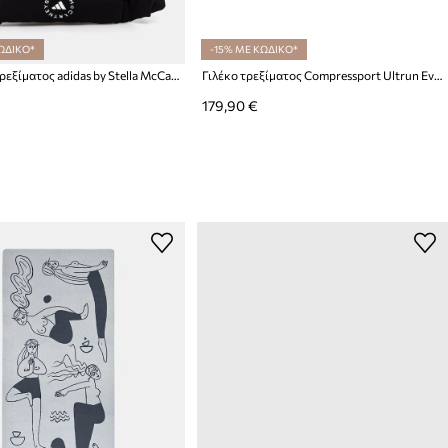
ΩΔΙΚΟ*
-15% ΜΕ ΚΩΔΙΚΟ*
Τσαντάκι τρεξίματος adidas by Stella McCartney
Γιλέκο τρεξίματος Compressport Ultrun Evo
179,90 €