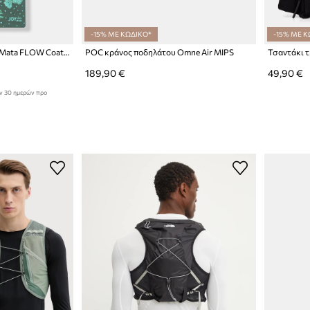
-15% ΜΕ ΚΩΔΙΚΟ*
-15% ΜΕ Κ
JOYINME στρώμα γιόγκα Mata FLOW Coated πράσινο
POC κράνος ποδηλάτου Omne Air MIPS
189,90 €
49,90 €
ων 30 ημερών προ