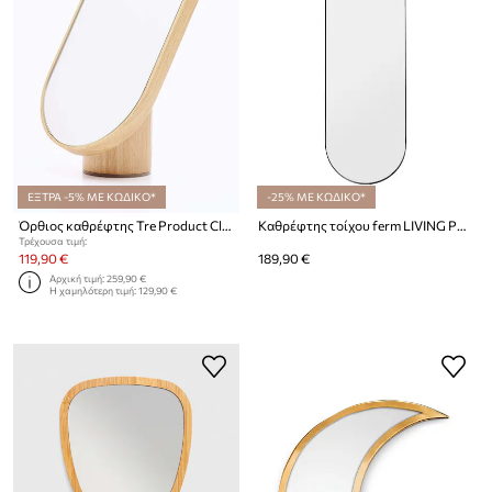
ΕΞΤΡΑ -5% ΜΕ ΚΩΔΙΚΟ*
-25% ΜΕ ΚΩΔΙΚΟ*
Όρθιος καθρέφτης Tre Product ClearVision Woodturn
Καθρέφτης τοίχου ferm LIVING Poise
Τρέχουσα τιμή:
119,90 €
189,90 €
Αρχική τιμή:
259,90 €
Η χαμηλότερη τιμή:
129,90 €