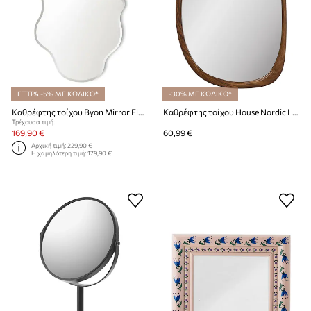
ΕΞΤΡΑ -5% ΜΕ ΚΩΔΙΚΟ*
-30% ΜΕ ΚΩΔΙΚΟ*
Καθρέφτης τοίχου Byon Mirror Flow M
Καθρέφτης τοίχου House Nordic Luxon 38,5 x 64,5 cm
Τρέχουσα τιμή:
169,90 €
60,99 €
Αρχική τιμή:
229,90 €
Η χαμηλότερη τιμή:
179,90 €