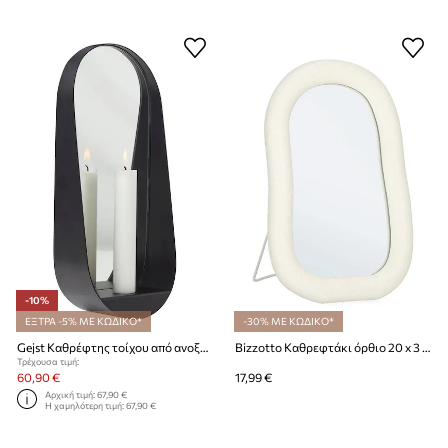
-10%
ΕΞΤΡΑ -5% ΜΕ ΚΩΔΙΚΟ*
-30% ΜΕ ΚΩΔΙΚΟ*
Gejst Καθρέφτης τοίχου από ανοξείδωτο χάλυβα 28 x 6,5 cm
Bizzotto Καθρεφτάκι όρθιο 20 x 3 x 30 cm
Τρέχουσα τιμή:
60,90 €
17,99 €
Αρχική τιμή:
67,90 €
Η χαμηλότερη τιμή:
67,90 €