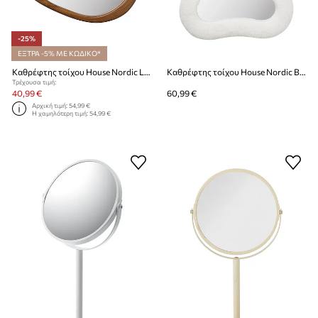
-25%
ΕΞΤΡΑ -5% ΜΕ ΚΩΔΙΚΟ*
Καθρέφτης τοίχου House Nordic Luxon 44 x 48 cm
Καθρέφτης τοίχου House Nordic Bosaro 80 x 54 cm
Τρέχουσα τιμή:
40,99 €
60,99 €
Αρχική τιμή:
54,99 €
Η χαμηλότερη τιμή:
54,99 €