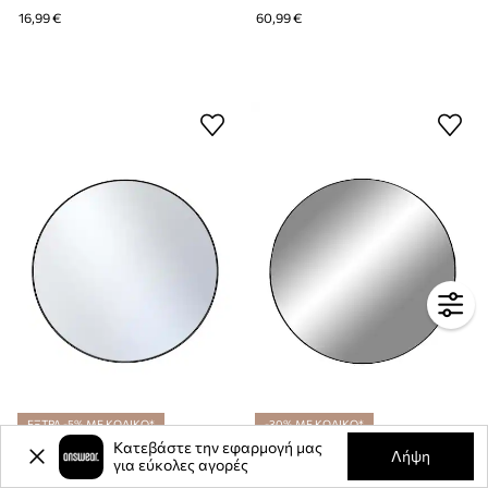
16,99 €
60,99 €
ΕΞΤΡΑ -5% ΜΕ ΚΩΔΙΚΟ*
-30% ΜΕ ΚΩΔΙΚΟ*
Κατεβάστε την εφαρμογή μας
Καθρέφτης τοίχου
Καθρέφτης τοίχου House Nordic Jersey
Λήψη
για εύκολες αγορές
Τρέχουσα τιμή:
85,99 €
35,99 €