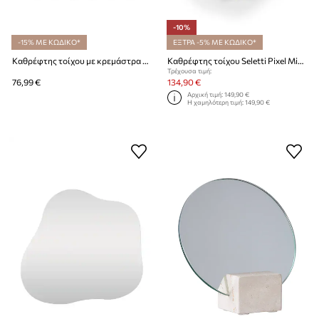
-10%
-15% ΜΕ ΚΩΔΙΚΟ*
ΕΞΤΡΑ -5% ΜΕ ΚΩΔΙΚΟ*
Καθρέφτης τοίχου με κρεμάστρα Umbra Estique
Καθρέφτης τοίχου Seletti Pixel Mirror
Τρέχουσα τιμή:
76,99 €
134,90 €
Αρχική τιμή:
149,90 €
Η χαμηλότερη τιμή:
149,90 €