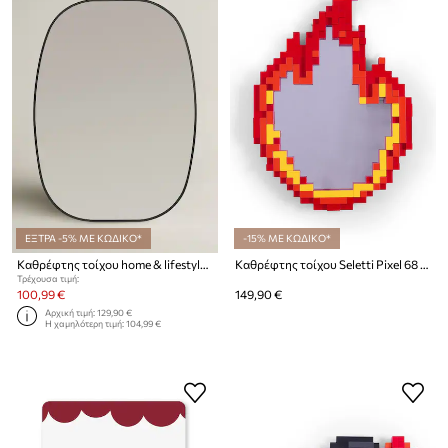
ΕΞΤΡΑ -5% ΜΕ ΚΩΔΙΚΟ*
-15% ΜΕ ΚΩΔΙΚΟ*
Καθρέφτης τοίχου home & lifestyle 50 x 70 cm
Καθρέφτης τοίχου Seletti Pixel 68 x 48,2 x 3,8 cm
Τρέχουσα τιμή:
100,99 €
149,90 €
Αρχική τιμή:
129,90 €
Η χαμηλότερη τιμή:
104,99 €