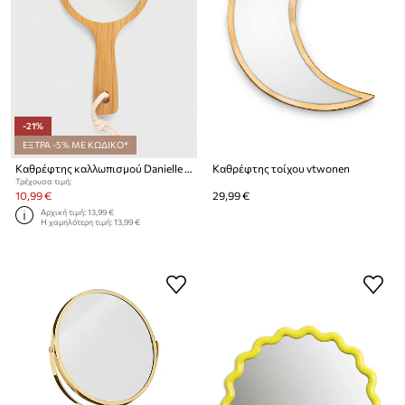
-21%
ΕΞΤΡΑ -5% ΜΕ ΚΩΔΙΚΟ*
Καθρέφτης καλλωπισμού Danielle Beauty
Καθρέφτης τοίχου vtwonen
Τρέχουσα τιμή:
10,99 €
29,99 €
Αρχική τιμή:
13,99 €
Η χαμηλότερη τιμή:
13,99 €