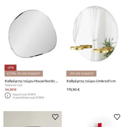
-27%
ΕΞΤΡΑ -5% ΜΕ ΚΩΔΙΚΟ*
-15% ΜΕ ΚΩΔΙΚΟ*
Καθρέφτης τοίχου House Nordic Devonport 50 x 50 cm
Καθρέφτης τοίχου Umbra 61 cm
Τρέχουσα τιμή:
34,99 €
179,90 €
Αρχική τιμή:
47,99 €
Η χαμηλότερη τιμή:
47,99 €