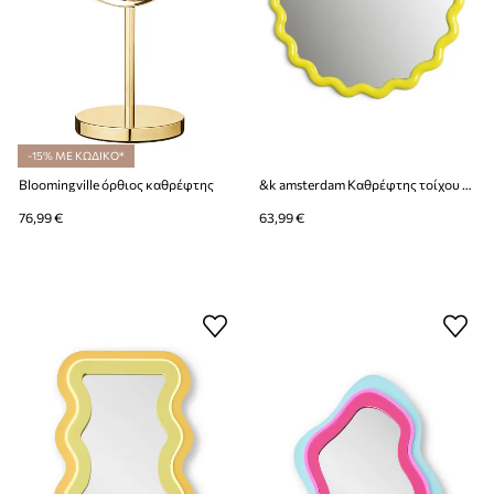
-15% ΜΕ ΚΩΔΙΚΟ*
Bloomingville όρθιος καθρέφτης
&k amsterdam Καθρέφτης τοίχου Zigzag Yellow
76,99 €
63,99 €