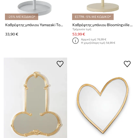
-25% ΜΕ ΚΩΔΙΚΟ*
ΕΞΤΡΑ -5% ΜΕ ΚΩΔΙΚΟ*
Καθρέφτης μπάνιου Yamazaki Tower 17,5 x 14 x 33 cm
Καθρέφτης μπάνιου Bloomingville Milde
Τρέχουσα τιμή:
33,90 €
53,99 €
Αρχική τιμή:
76,99 €
Η χαμηλότερη τιμή:
54,99 €