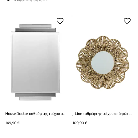
House Doctor καθρέφτης τοίχου από γυαλί 70 x 45 cm
J-Line καθρέφτης τοίχου από φύκια 50 x 50 x 10 cm
149,90 €
109,90 €