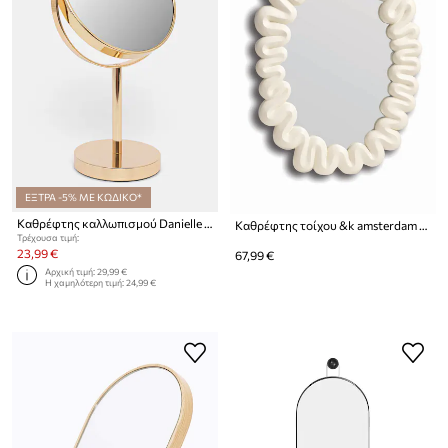
ΕΞΤΡΑ -5% ΜΕ ΚΩΔΙΚΟ*
Καθρέφτης καλλωπισμού Danielle Beauty 1x/5x
Καθρέφτης τοίχου &k amsterdam Mirror Dribble White
Τρέχουσα τιμή:
23,99 €
67,99 €
Αρχική τιμή:
29,99 €
Η χαμηλότερη τιμή:
24,99 €