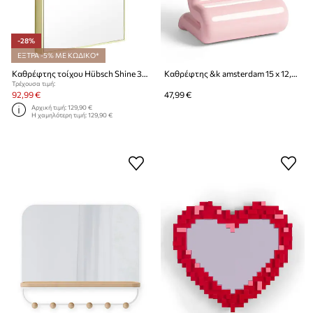
-28%
ΕΞΤΡΑ -5% ΜΕ ΚΩΔΙΚΟ*
Καθρέφτης τοίχου Hübsch Shine 32 x 4 x 55 cm
Καθρέφτης &k amsterdam 15 x 12,5 x 25 cm
Τρέχουσα τιμή:
92,99 €
47,99 €
Αρχική τιμή:
129,90 €
Η χαμηλότερη τιμή:
129,90 €