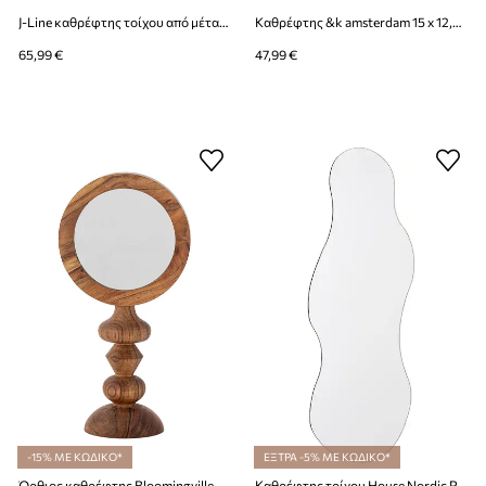
J-Line καθρέφτης τοίχου από μέταλλο 38 x 9 x 41 cm
Καθρέφτης &k amsterdam 15 x 12,5 x 25 cm
65,99 €
47,99 €
-15% ΜΕ ΚΩΔΙΚΟ*
ΕΞΤΡΑ -5% ΜΕ ΚΩΔΙΚΟ*
Όρθιος καθρέφτης Bloomingville Malukka 20 x 40 x 12,5 cm
Καθρέφτης τοίχου House Nordic Palermo 40 x 80 cm