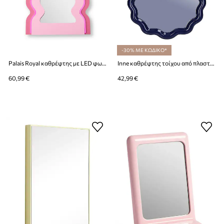
-30% ΜΕ ΚΩΔΙΚΟ*
Palais Royal καθρέφτης με LED φωτισμό 32 x 58 cm
Inne καθρέφτης τοίχου από πλαστικό 23,5 x 34 cm
60,99 €
42,99 €