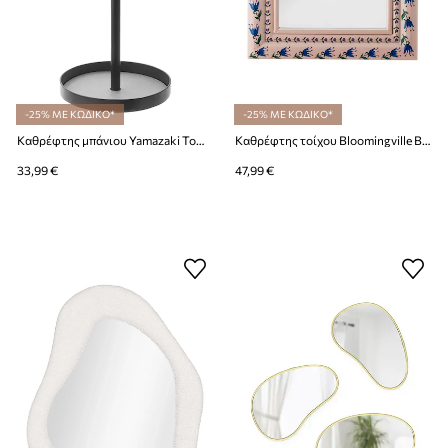
-25% ΜΕ ΚΩΔΙΚΟ*
-25% ΜΕ ΚΩΔΙΚΟ*
Καθρέφτης μπάνιου Yamazaki Tower 17.5 x 14 x 33 cm
Καθρέφτης τοίχου Bloomingville Badia 30 x 30 x 2,5 cm
33,99 €
47,99 €