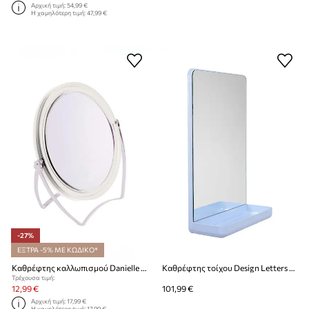
Αρχική τιμή:
54,99 €
Η χαμηλότερη τιμή:
47,99 €
-27%
ΕΞΤΡΑ -5% ΜΕ ΚΩΔΙΚΟ*
Καθρέφτης καλλωπισμού Danielle Beauty Easel Clear
Καθρέφτης τοίχου Design Letters Mirror & More
Τρέχουσα τιμή:
12,99 €
101,99 €
Αρχική τιμή:
17,99 €
Η χαμηλότερη τιμή:
17,99 €