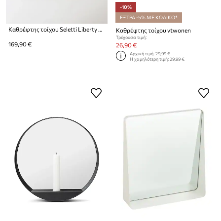
-10%
ΕΞΤΡΑ -5% ΜΕ ΚΩΔΙΚΟ*
Καθρέφτης τοίχου Seletti Liberty Mirror
Καθρέφτης τοίχου vtwonen
Τρέχουσα τιμή:
169,90 €
26,90 €
Αρχική τιμή:
29,99 €
Η χαμηλότερη τιμή:
29,99 €