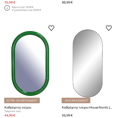
55,99 €
88,99 €
Αρχική τιμή:
76,99 €
Η χαμηλότερη τιμή:
58,99 €
ΕΞΤΡΑ -5% ΜΕ ΚΩΔΙΚΟ*
-30% ΜΕ ΚΩΔΙΚΟ*
Καθρέφτης τοίχου
Καθρέφτης τοίχου House Nordic Jersey
Τρέχουσα τιμή:
44,99 €
56,99 €