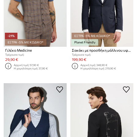
-21%
ΕΞΤΡΑ -5% ΜΕ ΚΩΔΙΚΟ*
ΕΞΤΡΑ -5% ΜΕ ΚΩΔΙΚΟ*
Planet Friendly
Γιλέκο Medicine
Σακάκι με προσθήκη μάλλινου υφάσματος BOSS TRIPLET BLUE THONG
Τρέχουσα τιμή:
Τρέχουσα τιμή:
29,90 €
199,90 €
Αρχική τιμή:
57,90 €
Αρχική τιμή:
348,90 €
Η χαμηλότερη τιμή:
37,90 €
Η χαμηλότερη τιμή:
219,90 €