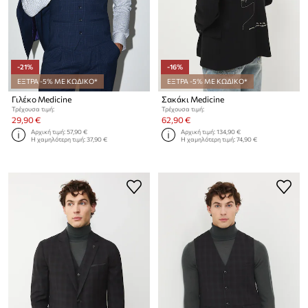
-21%
-16%
ΕΞΤΡΑ -5% ΜΕ ΚΩΔΙΚΟ*
ΕΞΤΡΑ -5% ΜΕ ΚΩΔΙΚΟ*
Γιλέκο Medicine
Σακάκι Medicine
Τρέχουσα τιμή:
Τρέχουσα τιμή:
29,90 €
62,90 €
Αρχική τιμή:
57,90 €
Αρχική τιμή:
134,90 €
Η χαμηλότερη τιμή:
37,90 €
Η χαμηλότερη τιμή:
74,90 €