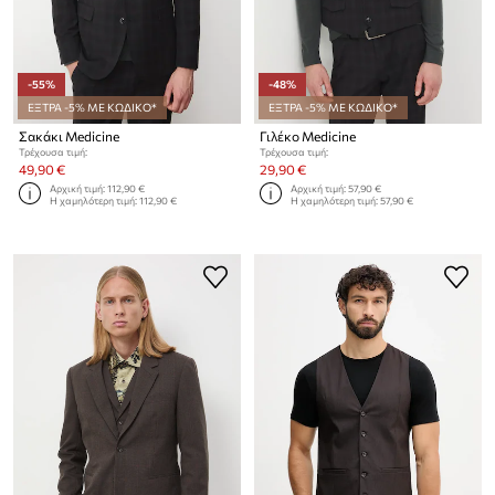
-55%
-48%
ΕΞΤΡΑ -5% ΜΕ ΚΩΔΙΚΟ*
ΕΞΤΡΑ -5% ΜΕ ΚΩΔΙΚΟ*
Σακάκι Medicine
Γιλέκο Medicine
Τρέχουσα τιμή:
Τρέχουσα τιμή:
49,90 €
29,90 €
Αρχική τιμή:
112,90 €
Αρχική τιμή:
57,90 €
Η χαμηλότερη τιμή:
112,90 €
Η χαμηλότερη τιμή:
57,90 €