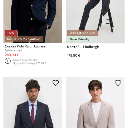
-10%
-25% ΜΕ ΚΩΔΙΚΟ*
ΕΞΤΡΑ -5% ΜΕ ΚΩΔΙΚΟ*
Planet Friendly
Σακάκι Polo Ralph Lauren
Κοστούμι Lindbergh
Τρέχουσα τιμή:
249,90 €
179,90 €
Αρχική τιμή:
359,90 €
Η χαμηλότερη τιμή:
279,90 €