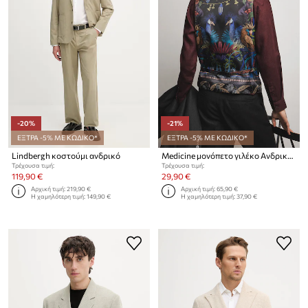
-20%
-21%
ΕΞΤΡΑ -5% ΜΕ ΚΩΔΙΚΟ*
ΕΞΤΡΑ -5% ΜΕ ΚΩΔΙΚΟ*
Lindbergh κοστούμι ανδρικό
Medicine μονόπετο γιλέκο Ανδρικό με πρόσμιξη μαλλιού
Τρέχουσα τιμή:
Τρέχουσα τιμή:
119,90 €
29,90 €
Αρχική τιμή:
219,90 €
Αρχική τιμή:
65,90 €
Η χαμηλότερη τιμή:
149,90 €
Η χαμηλότερη τιμή:
37,90 €