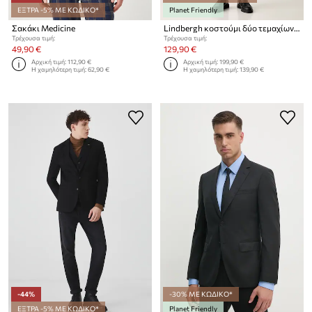
ΕΞΤΡΑ -5% ΜΕ ΚΩΔΙΚΟ*
Planet Friendly
Σακάκι Medicine
Lindbergh κοστούμι δύο τεμαχίων Ανδρικό
Τρέχουσα τιμή:
Τρέχουσα τιμή:
49,90 €
129,90 €
Αρχική τιμή:
112,90 €
Αρχική τιμή:
199,90 €
Η χαμηλότερη τιμή:
62,90 €
Η χαμηλότερη τιμή:
139,90 €
-44%
-30% ΜΕ ΚΩΔΙΚΟ*
ΕΞΤΡΑ -5% ΜΕ ΚΩΔΙΚΟ*
Planet Friendly