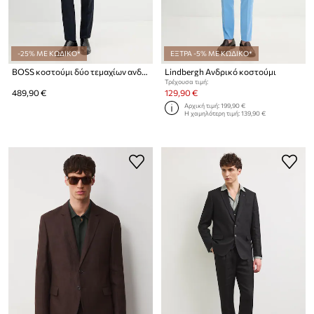
-25% ΜΕ ΚΩΔΙΚΟ*
ΕΞΤΡΑ -5% ΜΕ ΚΩΔΙΚΟ*
BOSS κοστούμι δύο τεμαχίων ανδρικό μάλλινο H-Huge-2Pcs-263
Lindbergh Ανδρικό κοστούμι
Τρέχουσα τιμή:
489,90 €
129,90 €
Αρχική τιμή:
199,90 €
Η χαμηλότερη τιμή:
139,90 €