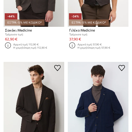
-44%
-34%
ΕΞΤΡΑ -5% ΜΕ ΚΩΔΙΚΟ*
ΕΞΤΡΑ -5% ΜΕ ΚΩΔΙΚΟ*
Σακάκι Medicine
Γιλέκο Medicine
Τρέχουσα τιμή:
Τρέχουσα τιμή:
62,90 €
37,90 €
Αρχική τιμή:
112,90 €
Αρχική τιμή:
57,90 €
Η χαμηλότερη τιμή:
112,90 €
Η χαμηλότερη τιμή:
57,90 €