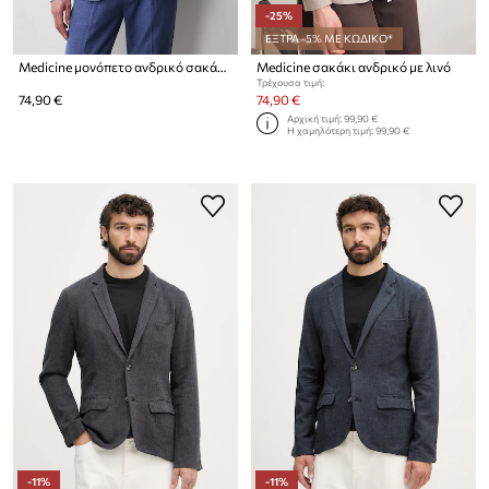
-25%
ΕΞΤΡΑ -5% ΜΕ ΚΩΔΙΚΟ*
Medicine μονόπετο ανδρικό σακάκι με λινό
Medicine σακάκι ανδρικό με λινό
Τρέχουσα τιμή:
74,90 €
74,90 €
Αρχική τιμή:
99,90 €
Η χαμηλότερη τιμή:
99,90 €
-11%
-11%