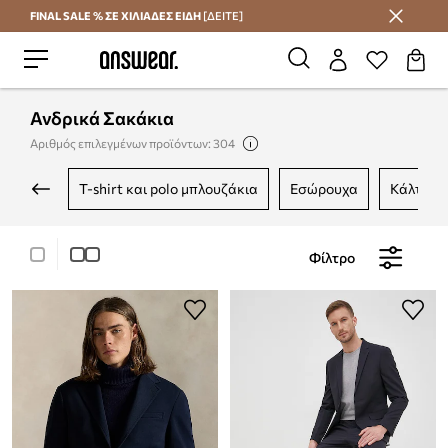
FINAL SALE % ΣΕ ΧΙΛΙΑΔΕΣ ΕΙΔΗ
[ΔΕΙΤΕ]
Εξοικονομήστε με το Answear Club
Ανδρικά Σακάκια
Αριθμός επιλεγμένων προϊόντων: 304
t-shirt και polo μπλουζάκια
εσώρουχα
κάλτσες
Φίλτρο