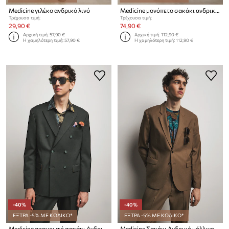
Medicine γιλέκο ανδρικό λινό
Medicine μονόπετο σακάκι ανδρικό με πρόσμιξη λινού
Τρέχουσα τιμή:
Τρέχουσα τιμή:
29,90 €
74,90 €
Αρχική τιμή:
57,90 €
Αρχική τιμή:
112,90 €
Η χαμηλότερη τιμή:
57,90 €
Η χαμηλότερη τιμή:
112,90 €
-40%
-40%
ΕΞΤΡΑ -5% ΜΕ ΚΩΔΙΚΟ*
ΕΞΤΡΑ -5% ΜΕ ΚΩΔΙΚΟ*
Medicine σταυρωτό σακάκι Ανδρικό με πρόσμιξη μαλλιού
Medicine Σακάκι Ανδρικό μάλλινο