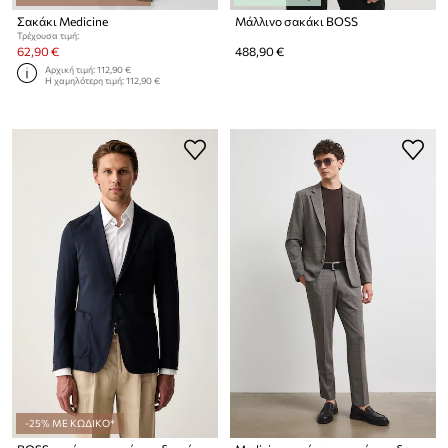
Σακάκι Medicine
Μάλλινο σακάκι BOSS
Τρέχουσα τιμή:
62,90 €
488,90 €
Αρχική τιμή:
112,90 €
Η χαμηλότερη τιμή:
112,90 €
-25% ΜΕ ΚΩΔΙΚΟ*