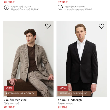
62,90 €
37,90 €
Αρχική τιμή:
99,90 €
Αρχική τιμή:
57,90 €
Η χαμηλότερη τιμή:
99,90 €
Η χαμηλότερη τιμή:
57,90 €
-37%
-10%
ΕΞΤΡΑ -5% ΜΕ ΚΩΔΙΚΟ*
ΕΞΤΡΑ -5% ΜΕ ΚΩΔΙΚΟ*
Σακάκι Medicine
Σακάκι Lindbergh
Τρέχουσα τιμή:
Τρέχουσα τιμή:
62,90 €
91,99 €