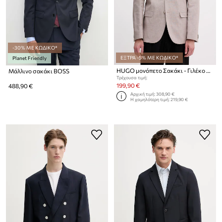
-30% ΜΕ ΚΩΔΙΚΟ*
ΕΞΤΡΑ -5% ΜΕ ΚΩΔΙΚΟ*
Planet Friendly
HUGO μονόπετο Σακάκι - Γιλέκο Ανδρικό με πρόσμιξη λινού Arti253X
Μάλλινο σακάκι BOSS
Τρέχουσα τιμή:
199,90 €
488,90 €
Αρχική τιμή:
308,90 €
Η χαμηλότερη τιμή:
219,90 €