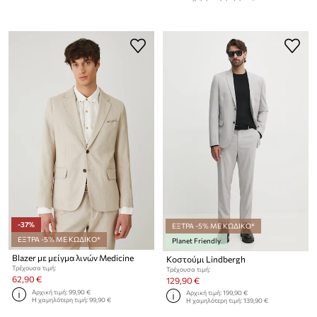
-37%
ΕΞΤΡΑ -5% ΜΕ ΚΩΔΙΚΟ*
ΕΞΤΡΑ -5% ΜΕ ΚΩΔΙΚΟ*
Planet Friendly
Blazer με μείγμα λινών Medicine
Κοστούμι Lindbergh
Τρέχουσα τιμή:
Τρέχουσα τιμή:
62,90 €
129,90 €
Αρχική τιμή:
99,90 €
Αρχική τιμή:
199,90 €
Η χαμηλότερη τιμή:
99,90 €
Η χαμηλότερη τιμή:
139,90 €