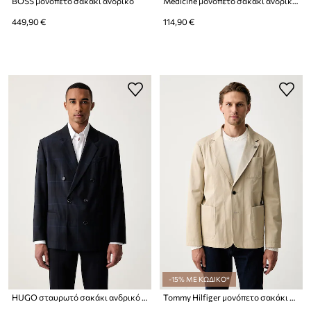
BOSS μονόπετο σακάκι ανδρικό
Medicine μονόπετο σακάκι ανδρικό με πρόσμιξη μαλλιού
449,90 €
114,90 €
-15% ΜΕ ΚΩΔΙΚΟ*
HUGO σταυρωτό σακάκι ανδρικό μάλλινο Kano263F1X
Tommy Hilfiger μονόπετο σακάκι ανδρικό βαμβακερό