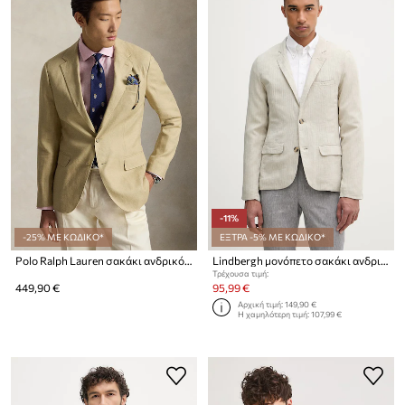
-11%
-25% ΜΕ ΚΩΔΙΚΟ*
ΕΞΤΡΑ -5% ΜΕ ΚΩΔΙΚΟ*
Polo Ralph Lauren σακάκι ανδρικό με λινό
Lindbergh μονόπετο σακάκι ανδρικό με λινό
Τρέχουσα τιμή:
449,90 €
95,99 €
Αρχική τιμή:
149,90 €
Η χαμηλότερη τιμή:
107,99 €