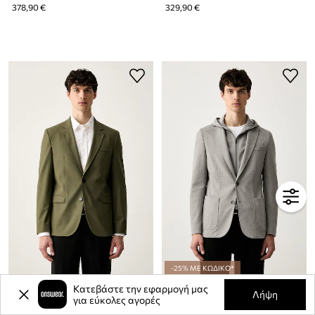
378,90 €
329,90 €
-25% ΜΕ ΚΩΔΙΚΟ*
HUGO μονόπετο σακάκι ανδρικό με μαλλί Arti253X
BOSS μονόπετο σακάκι ανδρικό C-Hanry-J-HD-263
Κατεβάστε την εφαρμογή μας
Λήψη
για εύκολες αγορές
298,90 €
498,90 €