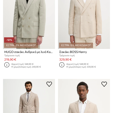
-12%
ΕΞΤΡΑ -5% ΜΕ ΚΩΔΙΚΟ*
ΕΞΤΡΑ -5% ΜΕ ΚΩΔΙΚΟ*
HUGO σακάκι Ανδρικό με λινό Karlo253F1X
Σακάκι BOSS Hanry
Τρέχουσα τιμή:
Τρέχουσα τιμή:
219,90 €
329,90 €
Αρχική τιμή:
348,90 €
Αρχική τιμή:
548,90 €
Η χαμηλότερη τιμή:
249,90 €
Η χαμηλότερη τιμή:
339,90 €