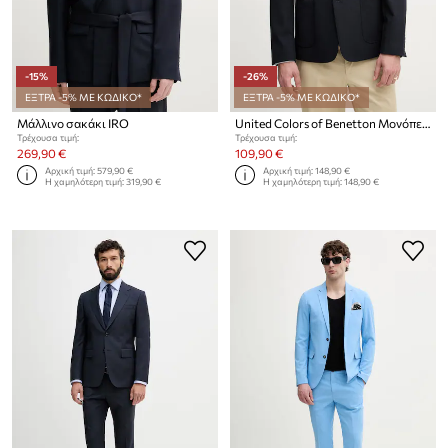
-15%
-26%
ΕΞΤΡΑ -5% ΜΕ ΚΩΔΙΚΟ*
ΕΞΤΡΑ -5% ΜΕ ΚΩΔΙΚΟ*
Μάλλινο σακάκι IRO
United Colors of Benetton Μονόπετο σακάκι Ανδρικό
Τρέχουσα τιμή:
Τρέχουσα τιμή:
269,90 €
109,90 €
Αρχική τιμή:
579,90 €
Αρχική τιμή:
148,90 €
Η χαμηλότερη τιμή:
319,90 €
Η χαμηλότερη τιμή:
148,90 €