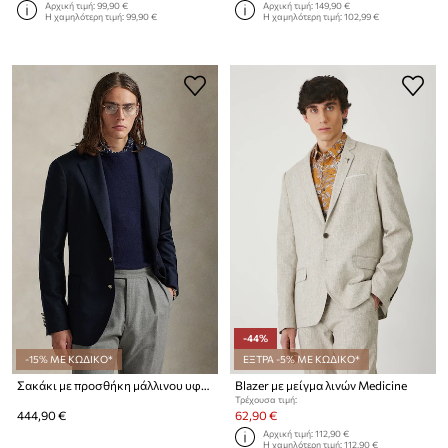
Αρχική τιμή:
99,90 €
Αρχική τιμή:
149,90 €
Η χαμηλότερη τιμή:
99,90 €
Η χαμηλότερη τιμή:
102,99 €
-44%
-15% ΜΕ ΚΩΔΙΚΟ*
ΕΞΤΡΑ -5% ΜΕ ΚΩΔΙΚΟ*
Σακάκι με προσθήκη μάλλινου υφάσματος Polo Ralph Lauren
Blazer με μείγμα λινών Medicine
Τρέχουσα τιμή:
444,90 €
62,90 €
Αρχική τιμή:
112,90 €
Η χαμηλότερη τιμή:
112,90 €