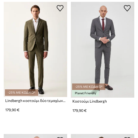
-25% ΜΕ ΚΩΔΙΚΟ*
-25% ΜΕ ΚΩΔΙΚΟ*
Planet Friendly
Lindbergh κοστούμι δύο τεμαχίων ανδρικό με βισκόζη
Κοστούμι Lindbergh
179,90 €
179,90 €