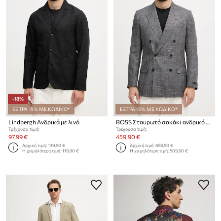
-18%
ΕΞΤΡΑ -5% ΜΕ ΚΩΔΙΚΟ*
ΕΞΤΡΑ -5% ΜΕ ΚΩΔΙΚΟ*
Lindbergh Ανδρικά με λινό
BOSS Σταυρωτό σακάκι ανδρικό με μαλλί BOSS X DAVID BECKHAM
Τρέχουσα τιμή:
Τρέχουσα τιμή:
97,99 €
459,90 €
Αρχική τιμή:
139,90 €
Αρχική τιμή:
698,90 €
Η χαμηλότερη τιμή:
119,90 €
Η χαμηλότερη τιμή:
509,90 €