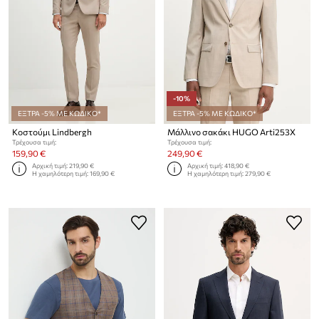
-10%
ΕΞΤΡΑ -5% ΜΕ ΚΩΔΙΚΟ*
ΕΞΤΡΑ -5% ΜΕ ΚΩΔΙΚΟ*
Κοστούμι Lindbergh
Μάλλινο σακάκι HUGO Arti253X
Τρέχουσα τιμή:
Τρέχουσα τιμή:
159,90 €
249,90 €
Αρχική τιμή:
219,90 €
Αρχική τιμή:
418,90 €
Η χαμηλότερη τιμή:
169,90 €
Η χαμηλότερη τιμή:
279,90 €