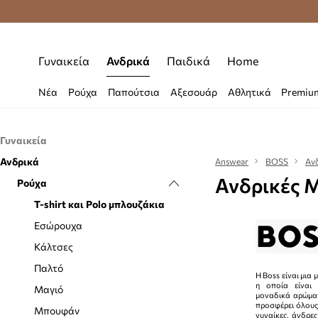
Δωρεάν μεταφορικά από 70 €
Γυναικεία
Ανδρικά
Παιδικά
Home
Νέα
Ρούχα
Παπούτσια
Αξεσουάρ
Αθλητικά
Premiu
Γυναικεία
Ανδρικά
Ρούχα
Answear
BOSS
Αν
Ανδρικές 
Αξεσουάρ
Ρούχα
Εσώρουχα
Κάλτσες
Αξεσουάρ κολύμβησης
T-shirt και Polo μπλουζάκια
Μαγιό
Γάντια
Εσώρουχα
Μπλούζες και πουκάμισα
Γυαλιά
Κάλτσες
Μπουφάν
Ζώνες
Παλτό
Η Boss είναι μια
η οποία είναι
Ολόσωμες φόρμες
Θήκες για γυναίκες
Μαγιό
μοναδικά αρώματ
προσφέρει όλους
Παντελόνια και κολάν
Κασκόλ και φουλάρια
Μπουφάν
γυναίκες, άνδρες