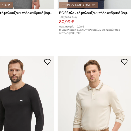
ΩΔΙΚΟ*
ΕΞΤΡΑ -5% ΜΕ ΚΩΔΙΚΟ*
BOSS πλεκτό μπλουζάκι πόλο ανδρικό βαμβακερό Pado 30
BOSS πλεκτό μπλουζάκι πόλο ανδρικό βαμβακερό Pado 30
Τρέχουσα τιμή:
80,99 €
Αρχική τιμή:
119,90 €
Η χαμηλότερη τιμή των τελευταίων 30 ημερών προ
έκπτωσης:
85,99 €