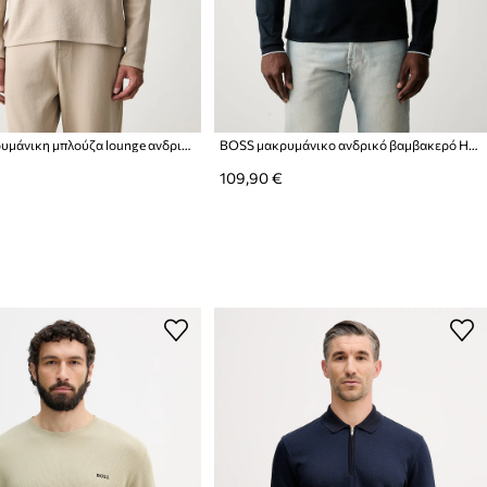
BOSS μακρυμάνικη μπλούζα lounge ανδρική με βαμβάκι Waffle LS-Shirt
BOSS μακρυμάνικο ανδρικό βαμβακερό H-Tenison
109,90 €