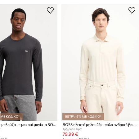
 ΜΕ ΚΩΔΙΚΟ*
ΕΞΤΡΑ -5% ΜΕ ΚΩΔΙΚΟ*
Βαμβακερή μπλούζα με μακριά μανίκια BOSS 3-pack San Jared-C
BOSS πλεκτό μπλουζάκι πόλο ανδρικό βαμβακερό Pado 30
:
Τρέχουσα τιμή:
79,99 €