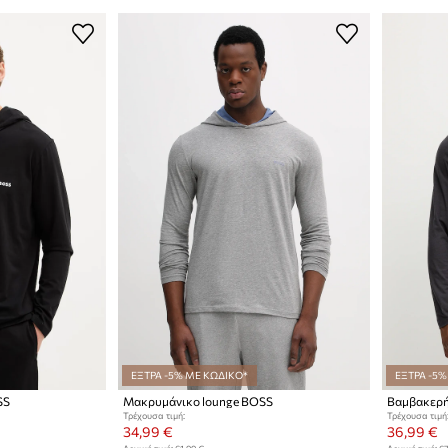
ΕΞΤΡΑ -5% ΜΕ ΚΩΔΙΚΟ*
ΕΞΤΡΑ -5%
SS
Μακρυμάνικο lounge BOSS
Τρέχουσα τιμή:
Τρέχουσα τιμή
34,99 €
36,99 €