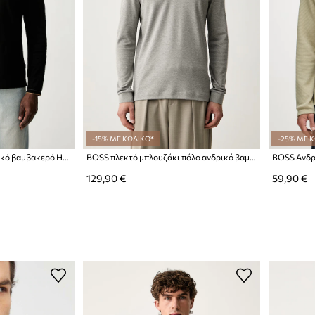
-15% ΜΕ ΚΩΔΙΚΟ*
-25% ΜΕ 
BOSS μακρυμάνικο ανδρικό βαμβακερό H-Tenison
BOSS πλεκτό μπλουζάκι πόλο ανδρικό βαμβακερό Pado 30
BOSS Ανδρι
129,90 €
59,90 €