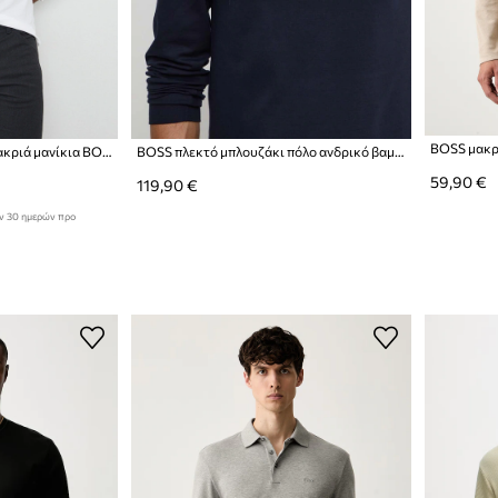
Βαμβακερή μπλούζα με μακριά μανίκια BOSS 3-pack San Jared-C
BOSS πλεκτό μπλουζάκι πόλο ανδρικό βαμβακερό Pado 30
59,90 €
119,90 €
ων 30 ημερών προ