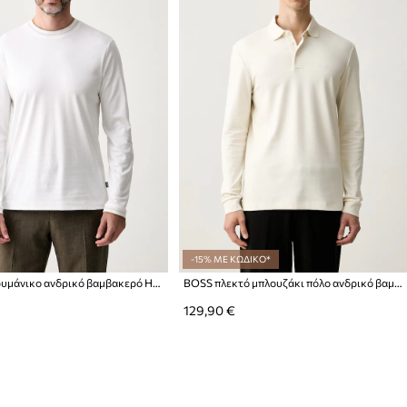
-15% ΜΕ ΚΩΔΙΚΟ*
BOSS μακρυμάνικο ανδρικό βαμβακερό H-Tenison
BOSS πλεκτό μπλουζάκι πόλο ανδρικό βαμβακερό Pado 30
129,90 €