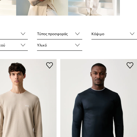
Τύπος προσφοράς
Κόψιμο
κού
Υλικό