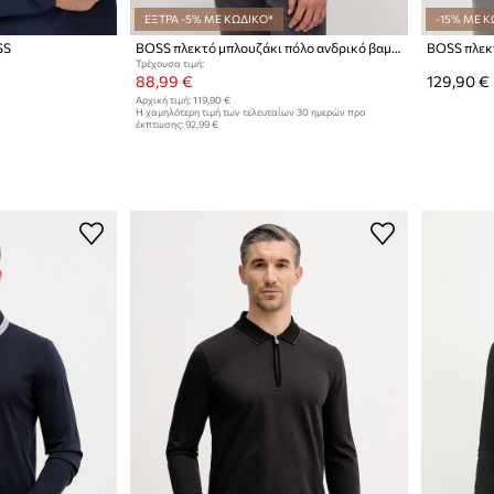
ΕΞΤΡΑ -5% ΜΕ ΚΩΔΙΚΟ*
-15% ΜΕ Κ
SS
BOSS πλεκτό μπλουζάκι πόλο ανδρικό βαμβακερό Pado 30
Τρέχουσα τιμή:
88,99 €
129,90 €
Αρχική τιμή:
119,90 €
Η χαμηλότερη τιμή των τελευταίων 30 ημερών προ
έκπτωσης:
92,99 €