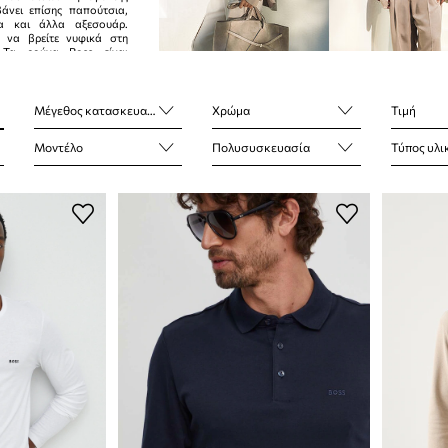
άνει επίσης παπούτσια,
ια και άλλα αξεσουάρ.
 να βρείτε νυφικά στη
 Τα ρούχα Boss είναι
ούστου και κομψότητας.
Μέγεθος κατασκευαστή
Χρώμα
Τιμή
Μοντέλο
Πολυσυσκευασία
Τύπος υλι