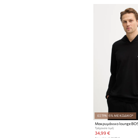
ΕΞΤΡΑ -5% ΜΕ ΚΩΔΙΚΟ*
Μακρυμάνικο lounge BO
Τρέχουσα τιμή:
34,99 €