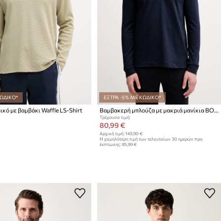
ΚΩΔΙΚΟ*
ΕΞΤΡΑ -5% ΜΕ ΚΩΔΙΚΟ*
κό με βαμβάκι Waffle LS-Shirt
Βαμβακερή μπλούζα με μακριά μανίκια BOSS Arti253X
Τρέχουσα τιμή:
80,99 €
Αρχική τιμή:
149,90 €
Η χαμηλότερη τιμή των τελευταίων 30 ημερών προ
έκπτωσης:
85,99 €