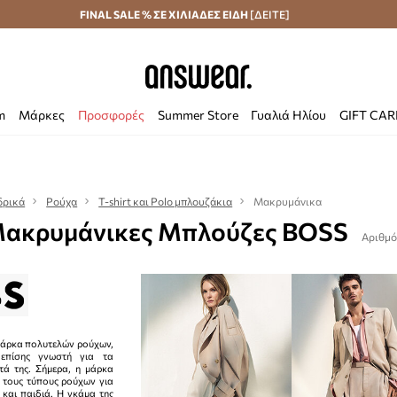
Αποστολή σε 24 ώρες
FINAL SALE % ΣΕ ΧΙΛΙΑΔΕΣ ΕΙΔΗ
Εξοικονομήστε με το Answear Club
[ΔΕΙΤΕ]
m
Μάρκες
Προσφορές
Summer Store
Γυαλιά Ηλίου
GIFT CA
δρικά
Ρούχα
T-shirt και Polo μπλουζάκια
Μακρυμάνικα
Μακρυμάνικες Μπλούζες BOSS
Αριθμό
 μάρκα πολυτελών ρούχων,
 επίσης γνωστή για τα
ά της. Σήμερα, η μάρκα
 τους τύπους ρούχων για
 και παιδιά. Η γκάμα της