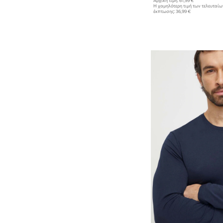
Αρχική τιμή:
61,99 €
Η χαμηλότερη τιμή των τελευταί
έκπτωσης:
36,99 €