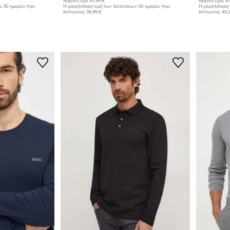
Αρχική τιμή:
61,99 €
Αρχική τιμή:
67
ων 30 ημερών προ
Η χαμηλότερη τιμή των τελευταίων 30 ημερών προ
Η χαμηλότερη 
έκπτωσης:
36,99 €
έκπτωσης:
40,