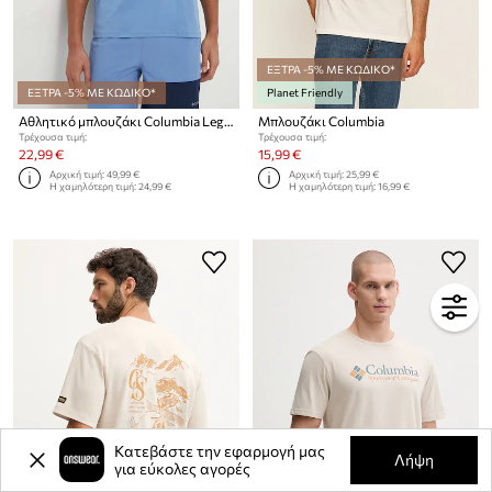
ΕΞΤΡΑ -5% ΜΕ ΚΩΔΙΚΟ*
ΕΞΤΡΑ -5% ΜΕ ΚΩΔΙΚΟ*
Planet Friendly
Αθλητικό μπλουζάκι Columbia Legend Trail Legend Trail
Μπλουζάκι Columbia
Τρέχουσα τιμή:
Τρέχουσα τιμή:
22,99 €
15,99 €
Αρχική τιμή:
49,99 €
Αρχική τιμή:
25,99 €
Η χαμηλότερη τιμή:
24,99 €
Η χαμηλότερη τιμή:
16,99 €
Κατεβάστε την εφαρμογή μας
Λήψη
για εύκολες αγορές