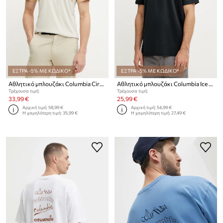
ΕΞΤΡΑ -5% ΜΕ ΚΩΔΙΚΟ*
ΕΞΤΡΑ -5% ΜΕ ΚΩΔΙΚΟ*
Αθλητικό μπλουζάκι Columbia Cirque River
Αθλητικό μπλουζάκι Columbia Ice Lake
Τρέχουσα τιμή:
Τρέχουσα τιμή:
33,99 €
25,99 €
Αρχική τιμή:
58,99 €
Αρχική τιμή:
54,99 €
Η χαμηλότερη τιμή:
35,99 €
Η χαμηλότερη τιμή:
27,49 €