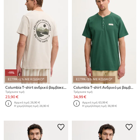
-11%
ΕΞΤΡΑ -5% ΜΕ ΚΩΔΙΚΟ*
ΕΞΤΡΑ -5% ΜΕ ΚΩΔΙΚΟ*
Columbia T-shirt ανδρικό βαμβακερό CSC
Columbia T-shirt Ανδρικό με βαμβάκι Acker Rock
Τρέχουσα τιμή:
Τρέχουσα τιμή:
23,90 €
34,99 €
Αρχική τιμή:
26,90 €
Αρχική τιμή:
63,99 €
Η χαμηλότερη τιμή:
26,90 €
Η χαμηλότερη τιμή:
36,99 €