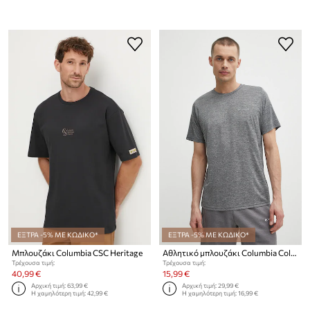
ΕΞΤΡΑ -5% ΜΕ ΚΩΔΙΚΟ*
ΕΞΤΡΑ -5% ΜΕ ΚΩΔΙΚΟ*
Μπλουζάκι Columbia CSC Heritage
Αθλητικό μπλουζάκι Columbia Columbia Hike Hike
Τρέχουσα τιμή:
Τρέχουσα τιμή:
40,99 €
15,99 €
Αρχική τιμή:
63,99 €
Αρχική τιμή:
29,99 €
Η χαμηλότερη τιμή:
42,99 €
Η χαμηλότερη τιμή:
16,99 €