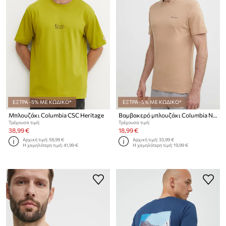
ΕΞΤΡΑ -5% ΜΕ ΚΩΔΙΚΟ*
ΕΞΤΡΑ -5% ΜΕ ΚΩΔΙΚΟ*
Μπλουζάκι Columbia CSC Heritage
Βαμβακερό μπλουζάκι Columbia North Cascades
Τρέχουσα τιμή:
Τρέχουσα τιμή:
38,99 €
18,99 €
Αρχική τιμή:
58,99 €
Αρχική τιμή:
33,99 €
Η χαμηλότερη τιμή:
41,99 €
Η χαμηλότερη τιμή:
19,99 €