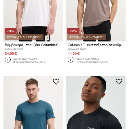
-14%
-10%
ΕΞΤΡΑ -5% ΜΕ ΚΩΔΙΚΟ*
ΕΞΤΡΑ -5% ΜΕ ΚΩΔΙΚΟ*
Βαμβακερό μπλουζάκι Columbia CSC
Columbia Τ-shirt πεζοπορίας ανδρικό με βαμβάκι Echo Passage
Τρέχουσα τιμή:
Τρέχουσα τιμή:
34,99 €
44,99 €
Αρχική τιμή:
40,90 €
Αρχική τιμή:
49,99 €
Η χαμηλότερη τιμή:
40,90 €
Η χαμηλότερη τιμή:
49,99 €