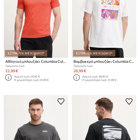
ΕΞΤΡΑ -5% ΜΕ ΚΩΔΙΚΟ*
ΕΞΤΡΑ -5% ΜΕ ΚΩΔΙΚΟ*
Αθλητικό μπλουζάκι Columbia Columbia Hike
Βαμβακερό μπλουζάκι Columbia CSC
Τρέχουσα τιμή:
Τρέχουσα τιμή:
22,99 €
28,99 €
Αρχική τιμή:
29,90 €
Αρχική τιμή:
38,90 €
Η χαμηλότερη τιμή:
23,99 €
Η χαμηλότερη τιμή:
31,99 €