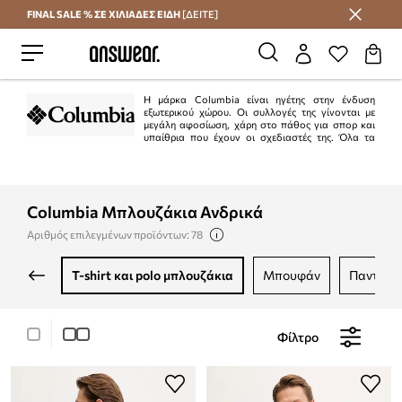
FINAL SALE % ΣΕ ΧΙΛΙΑΔΕΣ ΕΙΔΗ
[ΔΕΙΤΕ]
Εξοικονομήστε με το Answear Club
Η μάρκα Columbia είναι ηγέτης στην ένδυση
εξωτερικού χώρου. Οι συλλογές της γίνονται με
μεγάλη αφοσίωση, χάρη στο πάθος για σπορ και
υπαίθρια που έχουν οι σχεδιαστές της. Όλα τα
μπουφάν, τα παντελόνια και τα παπούτσια δοκιμάζονται σε δύσκολες
συνθήκες, ώστε να μπορείτε να απολαύσετε τις αγαπημένες σας
δραστηριότητες για μεγαλύτερο χρονικό διάστημα.
Columbia Μπλουζάκια Ανδρικά
Αριθμός επιλεγμένων προϊόντων: 78
t-shirt και polo μπλουζάκια
μπουφάν
παντελό
Φίλτρο