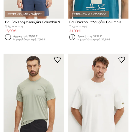
ΕΞΤΡΑ -5% ΜΕ ΚΩΔΙΚΟ*
ΕΞΤΡΑ -5% ΜΕ ΚΩΔΙΚΟ*
Βαμβακερό μπλουζάκι Columbia North Cascades
Βαμβακερό μπλουζάκι Columbia
Τρέχουσα τιμή:
Τρέχουσα τιμή:
16,99 €
21,99 €
Αρχική τιμή:
29,99 €
Αρχική τιμή:
38,99 €
Η χαμηλότερη τιμή:
17,99 €
Η χαμηλότερη τιμή:
22,99 €