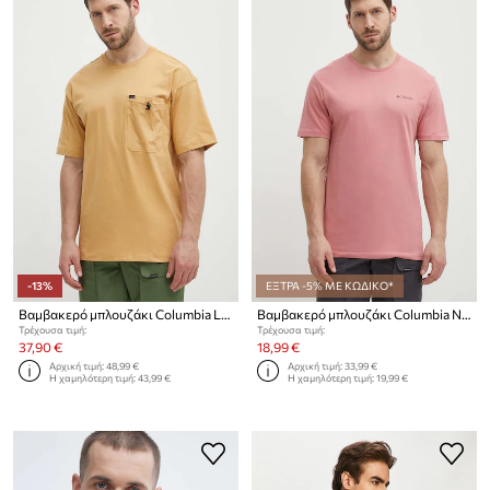
-13%
ΕΞΤΡΑ -5% ΜΕ ΚΩΔΙΚΟ*
Βαμβακερό μπλουζάκι Columbia Landroamer
Βαμβακερό μπλουζάκι Columbia North Cascades
Τρέχουσα τιμή:
Τρέχουσα τιμή:
37,90 €
18,99 €
Αρχική τιμή:
48,99 €
Αρχική τιμή:
33,99 €
Η χαμηλότερη τιμή:
43,99 €
Η χαμηλότερη τιμή:
19,99 €