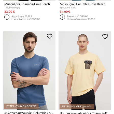
Μπλουζάκι Columbia Cove Beach
Μπλουζάκι Columbia Cove Beach
Τρέχουσα τιμή:
Τρέχουσα τιμή:
33,99 €
34,99 €
Αρχική τιμή:
58,99 €
Αρχική τιμή:
58,99 €
Η χαμηλότερη τιμή:
35,99 €
Η χαμηλότερη τιμή:
36,99 €
ΕΞΤΡΑ -5% ΜΕ ΚΩΔΙΚΟ*
ΕΞΤΡΑ -5% ΜΕ ΚΩΔΙΚΟ*
Αθλητικό μπλουζάκι Columbia Columbia Hike
Βαμβακερό μπλουζάκι Columbia Painted Peak