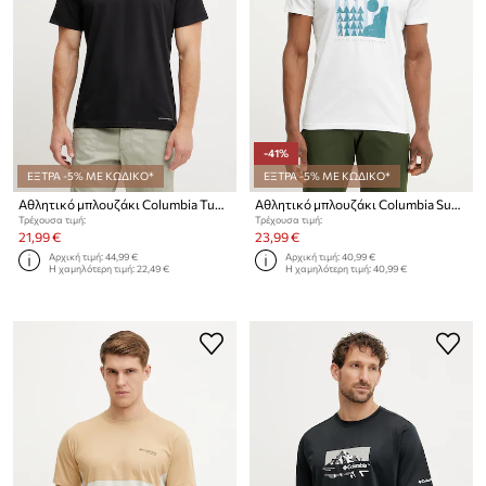
-41%
ΕΞΤΡΑ -5% ΜΕ ΚΩΔΙΚΟ*
ΕΞΤΡΑ -5% ΜΕ ΚΩΔΙΚΟ*
Αθλητικό μπλουζάκι Columbia Tunnel Valley
Αθλητικό μπλουζάκι Columbia Sun Trek
Τρέχουσα τιμή:
Τρέχουσα τιμή:
21,99 €
23,99 €
Αρχική τιμή:
44,99 €
Αρχική τιμή:
40,99 €
Η χαμηλότερη τιμή:
22,49 €
Η χαμηλότερη τιμή:
40,99 €