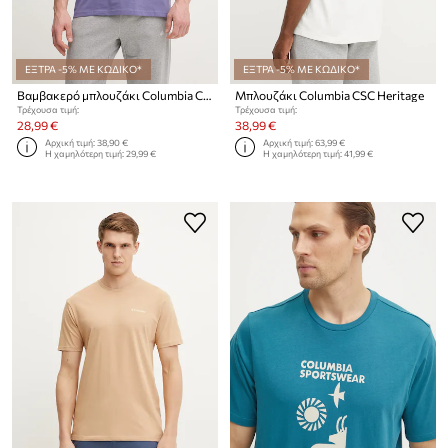
ΕΞΤΡΑ -5% ΜΕ ΚΩΔΙΚΟ*
ΕΞΤΡΑ -5% ΜΕ ΚΩΔΙΚΟ*
Βαμβακερό μπλουζάκι Columbia CSC
Μπλουζάκι Columbia CSC Heritage
Τρέχουσα τιμή:
Τρέχουσα τιμή:
28,99 €
38,99 €
Αρχική τιμή:
38,90 €
Αρχική τιμή:
63,99 €
Η χαμηλότερη τιμή:
29,99 €
Η χαμηλότερη τιμή:
41,99 €