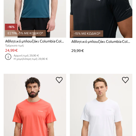
-16%
ΕΞΤΡΑ -5% ΜΕ ΚΩΔΙΚΟ*
-15% ΜΕ ΚΩΔΙΚΟ*
Αθλητικό μπλουζάκι Columbia Columbia Hike
Αθλητικό μπλουζάκι Columbia Columbia Hike Hike
Τρέχουσα τιμή:
24,99 €
29,99 €
Αρχική τιμή:
29,90 €
Η χαμηλότερη τιμή:
29,90 €