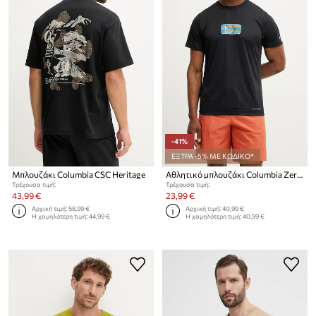
-41%
ΕΞΤΡΑ -5% ΜΕ ΚΩΔΙΚΟ*
Μπλουζάκι Columbia CSC Heritage
Αθλητικό μπλουζάκι Columbia Zero Rules
Τρέχουσα τιμή:
Τρέχουσα τιμή:
43,99 €
23,99 €
Αρχική τιμή:
58,99 €
Αρχική τιμή:
40,99 €
Η χαμηλότερη τιμή:
44,99 €
Η χαμηλότερη τιμή:
40,99 €