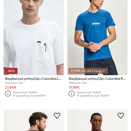
-50%
ΕΞΤΡΑ -5% ΜΕ ΚΩΔΙΚΟ*
Βαμβακερό μπλουζάκι Columbia Landroamer
Βαμβακερό μπλουζάκι Columbia Rapid Ridge Back Graphic
Τρέχουσα τιμή:
Τρέχουσα τιμή:
27,49 €
17,99 €
Αρχική τιμή:
54,99 €
Αρχική τιμή:
33,99 €
Η χαμηλότερη τιμή:
54,99 €
Η χαμηλότερη τιμή:
18,99 €