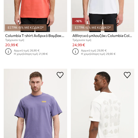
-16%
ΕΞΤΡΑ -5% ΜΕ ΚΩΔΙΚΟ*
ΕΞΤΡΑ -5% ΜΕ ΚΩΔΙΚΟ*
Columbia T-shirt Ανδρικό Βαμβακερό CSC
Αθλητικό μπλουζάκι Columbia Columbia Hike
Τρέχουσα τιμή:
Τρέχουσα τιμή:
20,99 €
24,99 €
Αρχική τιμή:
26,90 €
Αρχική τιμή:
29,90 €
Η χαμηλότερη τιμή:
21,99 €
Η χαμηλότερη τιμή:
29,90 €