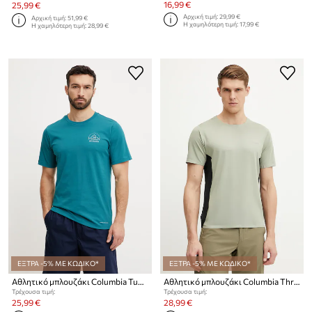
16,99 €
25,99 €
Αρχική τιμή:
29,99 €
Αρχική τιμή:
51,99 €
Η χαμηλότερη τιμή:
17,99 €
Η χαμηλότερη τιμή:
28,99 €
ΕΞΤΡΑ -5% ΜΕ ΚΩΔΙΚΟ*
ΕΞΤΡΑ -5% ΜΕ ΚΩΔΙΚΟ*
Αθλητικό μπλουζάκι Columbia Tunnel Valley
Αθλητικό μπλουζάκι Columbia Three Pitch
Τρέχουσα τιμή:
Τρέχουσα τιμή:
25,99 €
28,99 €