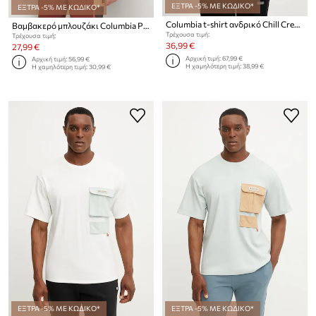
ΕΞΤΡΑ -5% ΜΕ ΚΩΔΙΚΟ*
ΕΞΤΡΑ -5% ΜΕ ΚΩΔΙΚΟ*
Columbia t-shirt ανδρικό Chill Creek
Βαμβακερό μπλουζάκι Columbia Painted Peak
Τρέχουσα τιμή:
Τρέχουσα τιμή:
36,99 €
27,99 €
Αρχική τιμή:
67,99 €
Αρχική τιμή:
56,99 €
Η χαμηλότερη τιμή:
38,99 €
Η χαμηλότερη τιμή:
30,99 €
ΕΞΤΡΑ -5% ΜΕ ΚΩΔΙΚΟ*
ΕΞΤΡΑ -5% ΜΕ ΚΩΔΙΚΟ*