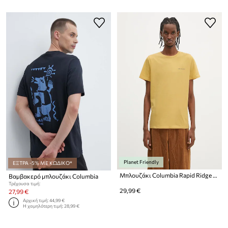
Planet Friendly
ΕΞΤΡΑ -5% ΜΕ ΚΩΔΙΚΟ*
Μπλουζάκι Columbia Rapid Ridge Back Graphic
Βαμβακερό μπλουζάκι Columbia
Τρέχουσα τιμή:
29,99 €
27,99 €
Αρχική τιμή:
44,99 €
Η χαμηλότερη τιμή:
28,99 €