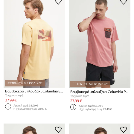
ΕΞΤΡΑ -5% ΜΕ ΚΩΔΙΚΟ*
ΕΞΤΡΑ -5% ΜΕ ΚΩΔΙΚΟ*
Βαμβακερό μπλουζάκι Columbia Explorers Canyon
Βαμβακερό μπλουζάκι Columbia Painted Peak
Τρέχουσα τιμή:
Τρέχουσα τιμή:
27,99 €
27,99 €
Αρχική τιμή:
38,99 €
Αρχική τιμή:
58,99 €
Η χαμηλότερη τιμή:
28,99 €
Η χαμηλότερη τιμή:
29,49 €