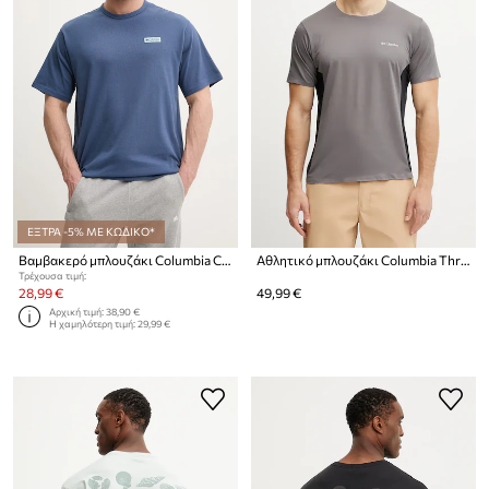
ΕΞΤΡΑ -5% ΜΕ ΚΩΔΙΚΟ*
Βαμβακερό μπλουζάκι Columbia CSC
Αθλητικό μπλουζάκι Columbia Three Pitch
Τρέχουσα τιμή:
28,99 €
49,99 €
Αρχική τιμή:
38,90 €
Η χαμηλότερη τιμή:
29,99 €