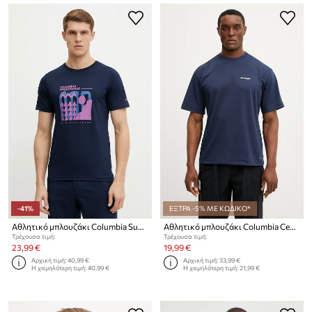
-41%
ΕΞΤΡΑ -5% ΜΕ ΚΩΔΙΚΟ*
Αθλητικό μπλουζάκι Columbia Sun Trek
Αθλητικό μπλουζάκι Columbia Cedar Trail
Τρέχουσα τιμή:
Τρέχουσα τιμή:
23,99 €
19,99 €
Αρχική τιμή:
40,99 €
Αρχική τιμή:
33,99 €
Η χαμηλότερη τιμή:
40,99 €
Η χαμηλότερη τιμή:
21,99 €