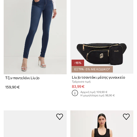
-15%
ΕΞΤΡΑ -5% ΜΕ ΚΩΔΙΚΟ*
Liu Jo τσαντάκι μέσης γυναικείο
Τζιν παντελόνι Liu Jo
Τρέχουσα τιμή:
83,99 €
159,90 €
Αρχική τιμή:
109,90 €
Η χαμηλότερη τιμή:
98,90 €