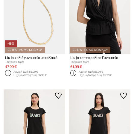
-15%
ΕΞΤΡΑ -5% ΜΕ ΚΩΔΙΚΟ*
ΕΞΤΡΑ -5% ΜΕ ΚΩΔΙΚΟ*
Liu Jo κολιέ γυναικείο μεταλλικό
Liu Jo τοπ παραλίας Γυναικείο
Τρέχουσα τιμή:
Τρέχουσα τιμή:
47,99 €
61,99 €
Αρχική τιμή:
56,99 €
Αρχική τιμή:
83,99 €
Η χαμηλότερη τιμή:
56,99 €
Η χαμηλότερη τιμή:
65,99 €