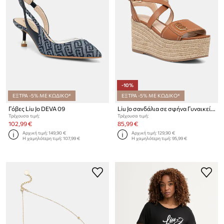
-10%
ΕΞΤΡΑ -5% ΜΕ ΚΩΔΙΚΟ*
ΕΞΤΡΑ -5% ΜΕ ΚΩΔΙΚΟ*
Γόβες Liu Jo DEVA 09
Liu Jo σανδάλια σε σφήνα Γυναικεία δερμάτινα BALI 01
Τρέχουσα τιμή:
Τρέχουσα τιμή:
102,99 €
85,99 €
Αρχική τιμή:
149,90 €
Αρχική τιμή:
129,90 €
Η χαμηλότερη τιμή:
107,99 €
Η χαμηλότερη τιμή:
95,99 €