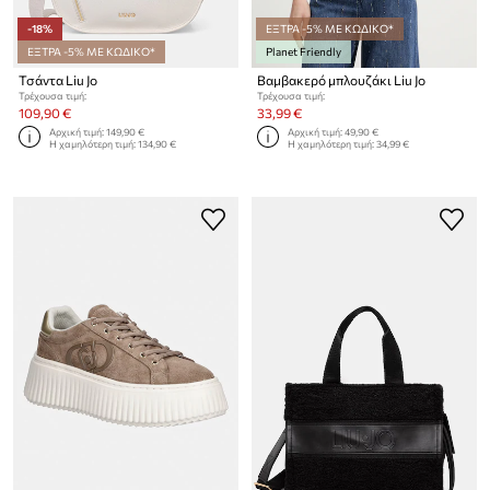
-18%
ΕΞΤΡΑ -5% ΜΕ ΚΩΔΙΚΟ*
ΕΞΤΡΑ -5% ΜΕ ΚΩΔΙΚΟ*
Planet Friendly
Τσάντα Liu Jo
Βαμβακερό μπλουζάκι Liu Jo
Τρέχουσα τιμή:
Τρέχουσα τιμή:
109,90 €
33,99 €
Αρχική τιμή:
149,90 €
Αρχική τιμή:
49,90 €
Η χαμηλότερη τιμή:
134,90 €
Η χαμηλότερη τιμή:
34,99 €