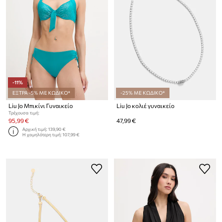
-11%
ΕΞΤΡΑ -5% ΜΕ ΚΩΔΙΚΟ*
-25% ΜΕ ΚΩΔΙΚΟ*
Liu Jo Μπικίνι Γυναικείο
Liu Jo κολιέ γυναικείο
Τρέχουσα τιμή:
95,99 €
47,99 €
Αρχική τιμή:
139,90 €
Η χαμηλότερη τιμή:
107,99 €