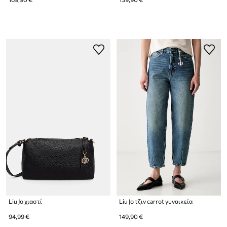
Liu Jo χιαστί
Liu Jo τζιν carrot γυναικεία
94,99 €
149,90 €