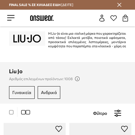
FINAL SALE % ΣΕ ΧΙΛΙΑΔΕΣ ΕΙΔΗ
[ΔΕΙΤΕ]
Εξοικονομήστε με το Answear Club
Η Liu-Jo είναι μια ιταλική μάρκα που χαρακτηρίζεται
από τάσεις! Εκλεκτά μοτίβα, ποιοτικά υφάσματα,
προσεκτικά επιλεγμένες λεπτομέρειες, μοντέρνα
κομψότητα που παραπέμπει στα κλασικά - χάρη σε
αυτό θα ερωτευτείτε αυτή τη μάρκα! Η φιλοσοφία του Liu Jo είναι να τονίσει τη
φυσική ομορφιά και τον θηλυκό αισθησιασμό.
Liu Jo
Αριθμός επιλεγμένων προϊόντων: 1008
γυναικεία
ανδρικά
Φίλτρο