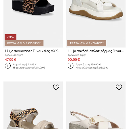
-12%
ΕΞΤΡΑ -5% ΜΕ ΚΩΔΙΚΟ*
ΕΞΤΡΑ -5% ΜΕ ΚΩΔΙΚΟ*
Liu Jo σαγιονάρες Γυναικείες MYKONOS 01
Liu Jo σανδάλια πλατφόρμας Γυναικεία FIONA 04
Τρέχουσα τιμή:
Τρέχουσα τιμή:
47,99 €
90,99 €
Αρχική τιμή:
72,99 €
Αρχική τιμή:
139,90 €
Η χαμηλότερη τιμή:
54,99 €
Η χαμηλότερη τιμή:
95,99 €