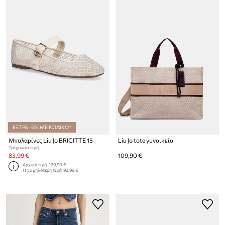
ΕΞΤΡΑ -5% ΜΕ ΚΩΔΙΚΟ*
Μπαλαρίνες Liu Jo BRIGITTE 15
Liu Jo tote γυναικεία
Τρέχουσα τιμή:
83,99 €
109,90 €
Αρχική τιμή:
129,90 €
Η χαμηλότερη τιμή:
92,99 €