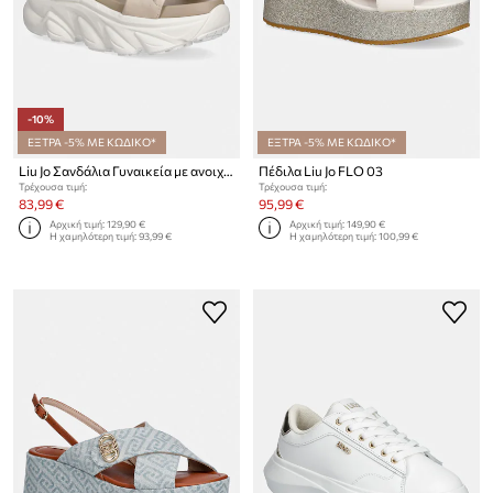
-10%
ΕΞΤΡΑ -5% ΜΕ ΚΩΔΙΚΟ*
ΕΞΤΡΑ -5% ΜΕ ΚΩΔΙΚΟ*
Liu Jo Σανδάλια Γυναικεία με ανοιχτό τακούνι STEFFY SANDAL 01
Πέδιλα Liu Jo FLO 03
Τρέχουσα τιμή:
Τρέχουσα τιμή:
83,99 €
95,99 €
Αρχική τιμή:
129,90 €
Αρχική τιμή:
149,90 €
Η χαμηλότερη τιμή:
93,99 €
Η χαμηλότερη τιμή:
100,99 €