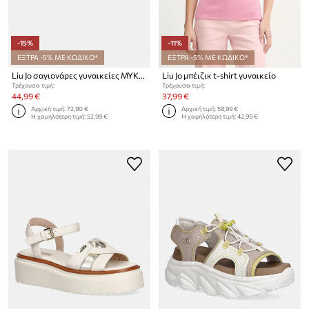
-15%
-11%
ΕΞΤΡΑ -5% ΜΕ ΚΩΔΙΚΟ*
ΕΞΤΡΑ -5% ΜΕ ΚΩΔΙΚΟ*
Liu Jo σαγιονάρες γυναικείες MYKONOS 04
Liu Jo μπέιζικ t-shirt γυναικείο
Τρέχουσα τιμή:
Τρέχουσα τιμή:
44,99 €
37,99 €
Αρχική τιμή:
72,90 €
Αρχική τιμή:
58,99 €
Η χαμηλότερη τιμή:
52,99 €
Η χαμηλότερη τιμή:
42,99 €