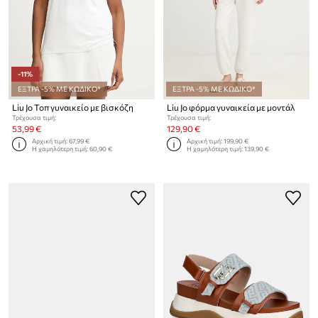
-11%
ΕΞΤΡΑ -5% ΜΕ ΚΩΔΙΚΟ*
ΕΞΤΡΑ -5% ΜΕ ΚΩΔΙΚΟ*
Liu Jo Τοπ γυναικείο με βισκόζη
Liu Jo φόρμα γυναικεία με μοντάλ
Τρέχουσα τιμή:
Τρέχουσα τιμή:
53,99 €
129,90 €
Αρχική τιμή:
67,99 €
Αρχική τιμή:
199,90 €
Η χαμηλότερη τιμή:
60,90 €
Η χαμηλότερη τιμή:
139,90 €