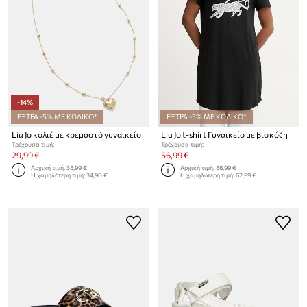
-14%
ΕΞΤΡΑ -5% ΜΕ ΚΩΔΙΚΟ*
ΕΞΤΡΑ -5% ΜΕ ΚΩΔΙΚΟ*
Liu Jo κολιέ με κρεμαστό γυναικείο
Liu Jo t-shirt Γυναικείο με βισκόζη
Τρέχουσα τιμή:
Τρέχουσα τιμή:
29,99 €
56,99 €
Αρχική τιμή:
38,99 €
Αρχική τιμή:
88,99 €
Η χαμηλότερη τιμή:
34,90 €
Η χαμηλότερη τιμή:
62,99 €