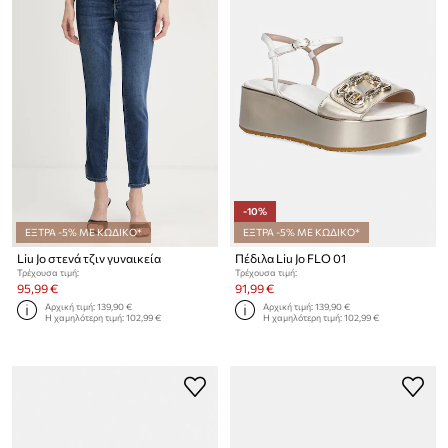
-10%
ΕΞΤΡΑ -5% ΜΕ ΚΩΔΙΚΟ*
ΕΞΤΡΑ -5% ΜΕ ΚΩΔΙΚΟ*
Liu Jo στενά τζιν γυναικεία
Πέδιλα Liu Jo FLO 01
Τρέχουσα τιμή:
Τρέχουσα τιμή:
95,99 €
91,99 €
Αρχική τιμή:
139,90 €
Αρχική τιμή:
139,90 €
Η χαμηλότερη τιμή:
102,99 €
Η χαμηλότερη τιμή:
102,99 €