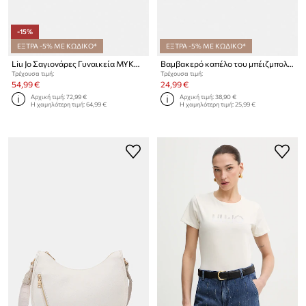
-15%
ΕΞΤΡΑ -5% ΜΕ ΚΩΔΙΚΟ*
ΕΞΤΡΑ -5% ΜΕ ΚΩΔΙΚΟ*
Liu Jo Σαγιονάρες Γυναικεία MYKONOS 04
Βαμβακερό καπέλο του μπέιζμπολ Liu Jo
Τρέχουσα τιμή:
Τρέχουσα τιμή:
54,99 €
24,99 €
Αρχική τιμή:
72,99 €
Αρχική τιμή:
38,90 €
Η χαμηλότερη τιμή:
64,99 €
Η χαμηλότερη τιμή:
25,99 €