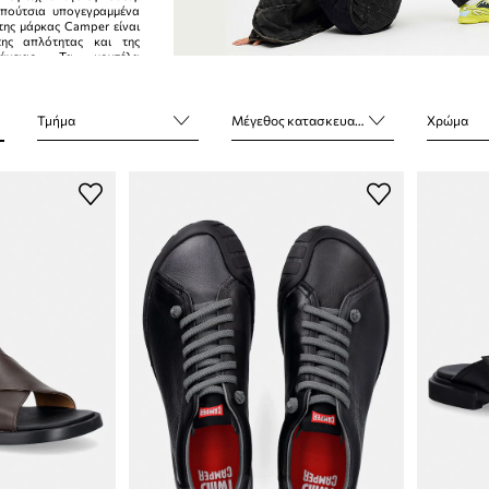
απούτσια υπογεγραμμένα
της μάρκας Camper είναι
της απλότητας και της
άνειας. Τα μοντέλα
ό μοναδικό σχεδιασμό και
ωματικές λύσεις.
Τμήμα
Μέγεθος κατασκευαστή
Χρώμα