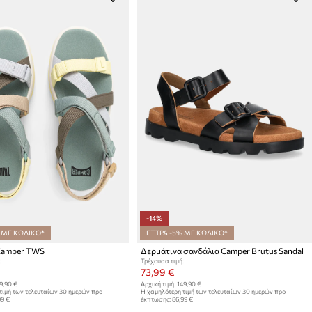
-14%
 ΜΕ ΚΩΔΙΚΟ*
ΕΞΤΡΑ -5% ΜΕ ΚΩΔΙΚΟ*
Camper TWS
Δερμάτινα σανδάλια Camper Brutus Sandal
:
Τρέχουσα τιμή:
73,99 €
9,90 €
Αρχική τιμή:
149,90 €
τιμή των τελευταίων 30 ημερών προ
Η χαμηλότερη τιμή των τελευταίων 30 ημερών προ
99 €
έκπτωσης:
86,99 €