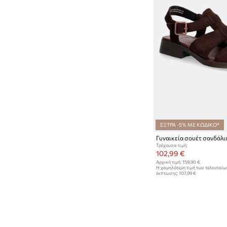
ΕΞΤΡΑ -5% ΜΕ ΚΩΔΙΚΟ*
Τρέχουσα τιμή:
102,99 €
Αρχική τιμή:
159,90 €
Η χαμηλότερη τιμή των τελευταί
έκπτωσης:
107,99 €