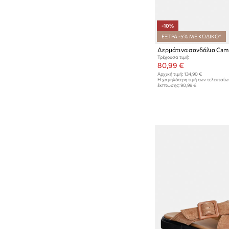
-10%
ΕΞΤΡΑ -5% ΜΕ ΚΩΔΙΚΟ*
Δερμάτινα σανδάλια Cam
Τρέχουσα τιμή:
80,99 €
Αρχική τιμή:
134,90 €
Η χαμηλότερη τιμή των τελευταί
έκπτωσης:
90,99 €