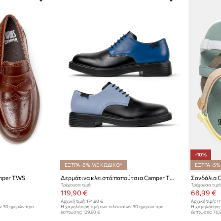
-10%
ΕΞΤΡΑ -5% ΜΕ ΚΩΔΙΚΟ*
ΕΞΤΡΑ -5%
amper TWS
Δερμάτινα κλειστά παπούτσια Camper TWS
Σανδάλια 
Τρέχουσα τιμή:
Τρέχουσα τιμή
119,90 €
68,99 €
Αρχική τιμή:
174,90 €
Αρχική τιμή:
11
ων 30 ημερών προ
Η χαμηλότερη τιμή των τελευταίων 30 ημερών προ
Η χαμηλότερη 
έκπτωσης:
129,90 €
έκπτωσης:
76,