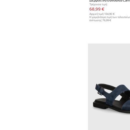
Τρέχουσα τιμή:
68,99 €
Αρχική τιμή:
134,90 €
Η χαμηλότερη τιμή των τελευταί
έκπτωσης:
76,99 €