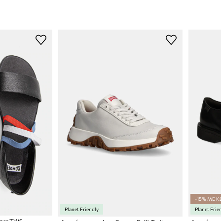
-15% ΜΕ Κ
Planet Friendly
Planet Frie
mper TWS