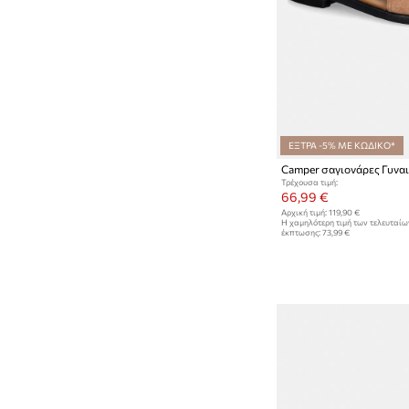
ΕΞΤΡΑ -5% ΜΕ ΚΩΔΙΚΟ*
Camper σαγιονάρες Γυναι
Τρέχουσα τιμή:
66,99 €
Αρχική τιμή:
119,90 €
Η χαμηλότερη τιμή των τελευταί
έκπτωσης:
73,99 €