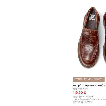
ΕΞΤΡΑ -5% ΜΕ ΚΩΔΙΚΟ*
Δερμάτινα μοκασίνια C
Τρέχουσα τιμή:
119,90 €
Αρχική τιμή:
198,90 €
Η χαμηλότερη τιμή των τελευταί
έκπτωσης:
129,90 €