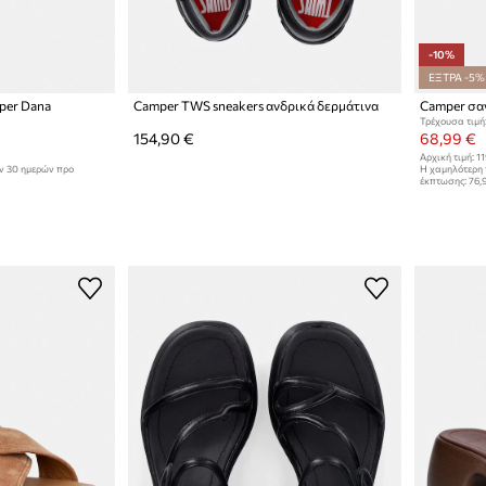
-10%
ΕΞΤΡΑ -5%
per Dana
Camper TWS sneakers ανδρικά δερμάτινα
Τρέχουσα τιμή
154,90 €
68,99 €
Αρχική τιμή:
11
ων 30 ημερών προ
Η χαμηλότερη 
έκπτωσης:
76,