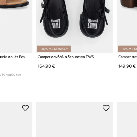
-30% ΜΕ ΚΩΔΙΚΟ*
-15% ΜΕ Κ
κεία σουέτ Edy
Camper σανδάλια δερμάτινα TWS
164,90 €
149,90 €
ων 30 ημερών προ