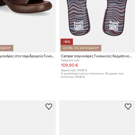
-15%
ΩΔΙΚΟ*
ΕΞΤΡΑ -5% ΜΕ ΚΩΔΙΚΟ*
Camper σαγιονάρες στο ταχυδρομείο Γυναικείες δερμάτινες Thelma Sandal
Camper σαγιονάρες Γυναικείες δερμάτινες Dana
Τρέχουσα τιμή:
109,90 €
Αρχική τιμή:
129,90 €
Η χαμηλότερη τιμή των τελευταίων 30 ημερών προ
έκπτωσης:
129,90 €