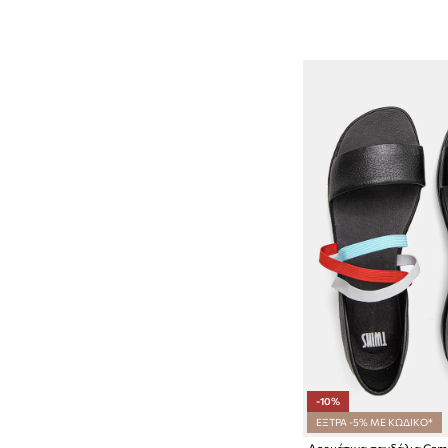
-10%
ΕΞΤΡΑ -5% ΜΕ ΚΩΔΙΚΟ*
Δερμάτινα σανδάλια Ca