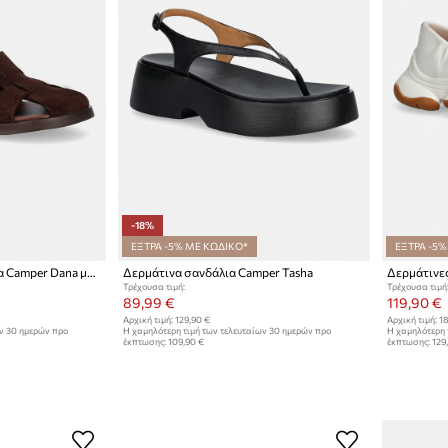
-18%
ΕΞΤΡΑ -5% ΜΕ ΚΩΔΙΚΟ*
ΕΞΤΡΑ -5%
Γυναικεία σουέτ σανδάλια Camper Dana με ανοιχτή φτέρνα
Δερμάτινα σανδάλια Camper Tasha
Δερμάτινες
Τρέχουσα τιμή:
Τρέχουσα τιμή
89,99 €
119,90 €
Αρχική τιμή:
129,90 €
Αρχική τιμή:
18
ων 30 ημερών προ
Η χαμηλότερη τιμή των τελευταίων 30 ημερών προ
Η χαμηλότερη 
έκπτωσης:
109,90 €
έκπτωσης:
129