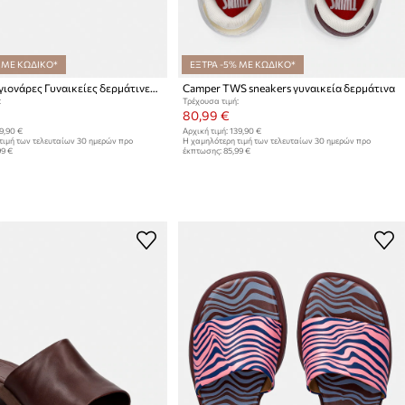
 ΜΕ ΚΩΔΙΚΟ*
ΕΞΤΡΑ -5% ΜΕ ΚΩΔΙΚΟ*
Camper σαγιονάρες Γυναικείες δερμάτινες Edy Επίπεδο τακούνι
Camper TWS sneakers γυναικεία δερμάτινα
:
Τρέχουσα τιμή:
80,99 €
9,90 €
Αρχική τιμή:
139,90 €
τιμή των τελευταίων 30 ημερών προ
Η χαμηλότερη τιμή των τελευταίων 30 ημερών προ
99 €
έκπτωσης:
85,99 €