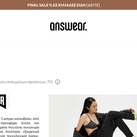
Αποστολή σε 24 ώρες
FINAL SALE % ΣΕ ΧΙΛΙΑΔΕΣ ΕΙΔΗ
Εξοικονομήστε με το Answear Club
[ΔΕΙΤΕ]
μός επιλεγμένων προϊόντων: 772
α Camper κατευθείαν από
προσφέρει άνετα και
ματα που είναι συνώνυμα
η ποιότητα, εξαιρετικά
νες τεχνολογικές λύσεις.