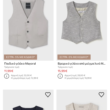
ΕΞΤΡΑ -5% ΜΕ ΚΩΔΙΚΟ*
ΕΞΤΡΑ -5% ΜΕ ΚΩΔΙΚΟ*
Παιδικό γιλέκο Mayoral
Βρεφικό γιλέκο από μείγμα λινό Mayoral
Τρέχουσα τιμή:
Τρέχουσα τιμή:
11,99 €
15,99 €
Αρχική τιμή:
32,00 €
Αρχική τιμή:
28,00 €
Η χαμηλότερη τιμή:
12,99 €
Η χαμηλότερη τιμή:
16,99 €