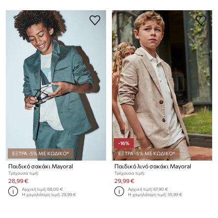
-16%
ΕΞΤΡΑ -5% ΜΕ ΚΩΔΙΚΟ*
ΕΞΤΡΑ -5% ΜΕ ΚΩΔΙΚΟ*
Παιδικό σακάκι Mayoral
Παιδικό λινό σακάκι Mayoral
Τρέχουσα τιμή:
Τρέχουσα τιμή:
28,99 €
29,99 €
Αρχική τιμή:
68,00 €
Αρχική τιμή:
67,90 €
Η χαμηλότερη τιμή:
29,99 €
Η χαμηλότερη τιμή:
35,99 €