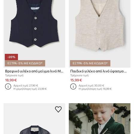
-20%
ΕΞΤΡΑ -5% ΜΕ ΚΩΔΙΚΟ*
ΕΞΤΡΑ -5% ΜΕ ΚΩΔΙΚΟ*
Βρεφικό γιλέκο από μείγμα λινό Mayoral
Παιδικό γιλέκο από λινό ύφασμα Mayoral
Τρέχουσα τιμή:
Τρέχουσα τιμή:
18,99 €
15,99 €
Αρχική τιμή:
27,90 €
Αρχική τιμή:
30,00 €
Η χαμηλότερη τιμή:
23,99 €
Η χαμηλότερη τιμή:
16,99 €