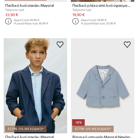
Παιδικό λινό σακάκι Mayoral
Παιδικό γιλέκο από λινό ύφασμα Mayoral
Τρέχουσα τιμή:
Τρέχουσα τιμή:
33,90 €
19,90 €
Αρχική τιμή:
45,90 €
Αρχική τιμή:
29,90 €
Η χαμηλότερη τιμή:
45,90 €
Η χαμηλότερη τιμή:
20,90 €
-12%
ΕΞΤΡΑ -5% ΜΕ ΚΩΔΙΚΟ*
ΕΞΤΡΑ -5% ΜΕ ΚΩΔΙΚΟ*
Παιδικό λινό σακάκι Mayoral
Βρεφικό μπουφάν Mayoral Newborn