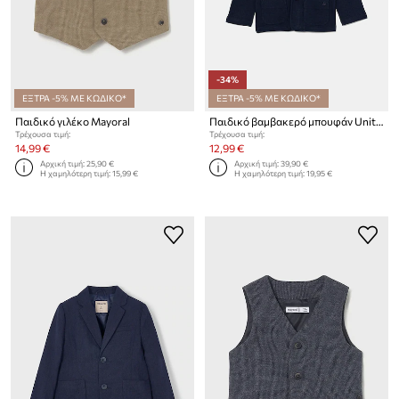
-34%
ΕΞΤΡΑ -5% ΜΕ ΚΩΔΙΚΟ*
ΕΞΤΡΑ -5% ΜΕ ΚΩΔΙΚΟ*
Παιδικό γιλέκο Mayoral
Παιδικό βαμβακερό μπουφάν United Colors of Benetton
Τρέχουσα τιμή:
Τρέχουσα τιμή:
14,99 €
12,99 €
Αρχική τιμή:
25,90 €
Αρχική τιμή:
39,90 €
Η χαμηλότερη τιμή:
15,99 €
Η χαμηλότερη τιμή:
19,95 €