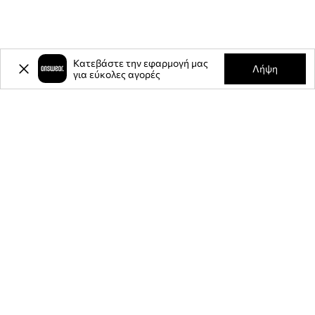
Κατεβάστε την εφαρμογή μας
Λήψη
για εύκολες αγορές
-20%
έκπτωση στην πρώτη σας
αγορά** για την εγγραφή σας στο
ενημερωτικό μας δελτίο.
Γίνετε μέλος της κοινότητάς μας για να λαμβάνετε πληροφορίες