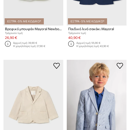
ΕΞΤΡΑ -5% ΜΕ ΚΩΔΙΚΟ*
ΕΞΤΡΑ -5% ΜΕ ΚΩΔΙΚΟ*
Βρεφικό μπουφάν Mayoral Newborn
Παιδικό λινό σακάκι Mayoral
Τρέχουσα τιμή:
Τρέχουσα τιμή:
26,90 €
40,90 €
Αρχική τιμή:
39,90 €
Αρχική τιμή:
55,90 €
Η χαμηλότερη τιμή:
27,90 €
Η χαμηλότερη τιμή:
43,90 €