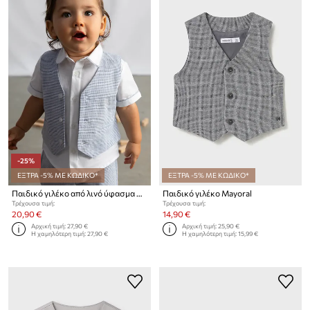
-25%
ΕΞΤΡΑ -5% ΜΕ ΚΩΔΙΚΟ*
ΕΞΤΡΑ -5% ΜΕ ΚΩΔΙΚΟ*
Παιδικό γιλέκο από λινό ύφασμα Mayoral
Παιδικό γιλέκο Mayoral
Τρέχουσα τιμή:
Τρέχουσα τιμή:
20,90 €
14,90 €
Αρχική τιμή:
27,90 €
Αρχική τιμή:
25,90 €
Η χαμηλότερη τιμή:
27,90 €
Η χαμηλότερη τιμή:
15,99 €