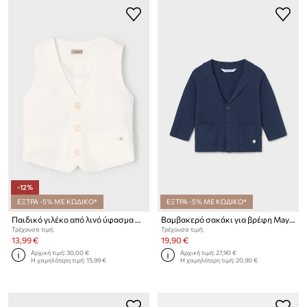
-12%
ΕΞΤΡΑ -5% ΜΕ ΚΩΔΙΚΟ*
ΕΞΤΡΑ -5% ΜΕ ΚΩΔΙΚΟ*
Παιδικό γιλέκο από λινό ύφασμα Mayoral
Βαμβακερό σακάκι για βρέφη Mayoral
Τρέχουσα τιμή:
Τρέχουσα τιμή:
13,99 €
19,90 €
Αρχική τιμή:
30,00 €
Αρχική τιμή:
27,90 €
Η χαμηλότερη τιμή:
15,99 €
Η χαμηλότερη τιμή:
20,90 €