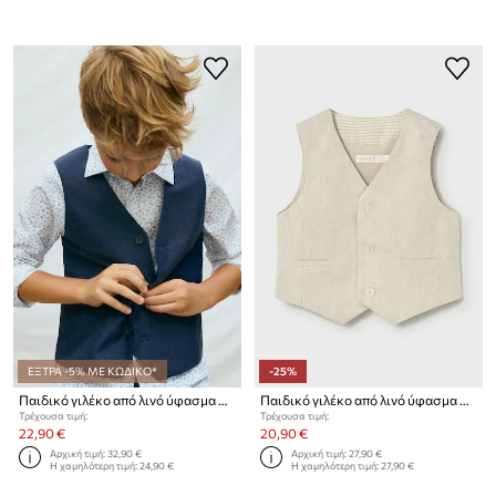
ΕΞΤΡΑ -5% ΜΕ ΚΩΔΙΚΟ*
-25%
Παιδικό γιλέκο από λινό ύφασμα Mayoral
Παιδικό γιλέκο από λινό ύφασμα Mayoral
Τρέχουσα τιμή:
Τρέχουσα τιμή:
22,90 €
20,90 €
Αρχική τιμή:
32,90 €
Αρχική τιμή:
27,90 €
Η χαμηλότερη τιμή:
24,90 €
Η χαμηλότερη τιμή:
27,90 €