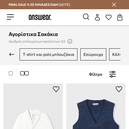
FINAL SALE % ΣΕ ΧΙΛΙΑΔΕΣ ΕΙΔΗ
[ΔΕΙΤΕ]
Εξοικονομήστε με το Answear Club
Αγορίστικα Σακάκια
Αριθμός επιλεγμένων προϊόντων: 52
t-shirt και polo μπλουζάκια
εσώρουχα
κάλτσες
Φίλτρο