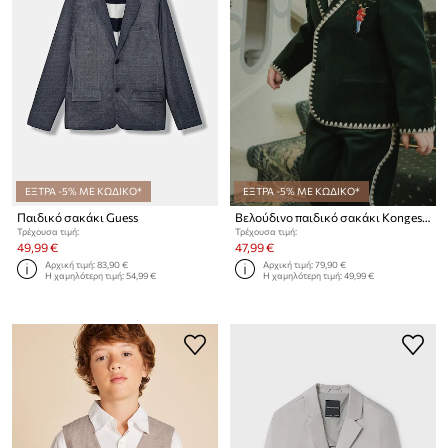
ΕΞΤΡΑ -5% ΜΕ ΚΩΔΙΚΟ*
ΕΞΤΡΑ -5% ΜΕ ΚΩΔΙΚΟ*
Παιδικό σακάκι Guess
Βελούδινο παιδικό σακάκι Konges Sløjd ROCKY BLAZER
Τρέχουσα τιμή:
Τρέχουσα τιμή:
49,99 €
47,99 €
Αρχική τιμή:
83,90 €
Αρχική τιμή:
79,90 €
Η χαμηλότερη τιμή:
54,99 €
Η χαμηλότερη τιμή:
49,99 €