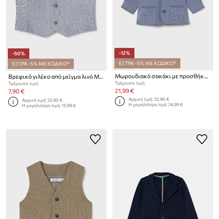
-12%
-50%
ΕΞΤΡΑ -5% ΜΕ ΚΩΔΙΚΟ*
ΕΞΤΡΑ -5% ΜΕ ΚΩΔΙΚΟ*
Μωρουδιακό σακάκι με προσθήκη βαμβακιού Mayoral Newborn
Βρεφικό γιλέκο από μείγμα λινό Mayoral
Τρέχουσα τιμή:
Τρέχουσα τιμή:
21,99 €
7,90 €
Αρχική τιμή:
32,90 €
Αρχική τιμή:
25,90 €
Η χαμηλότερη τιμή:
24,99 €
Η χαμηλότερη τιμή:
15,99 €