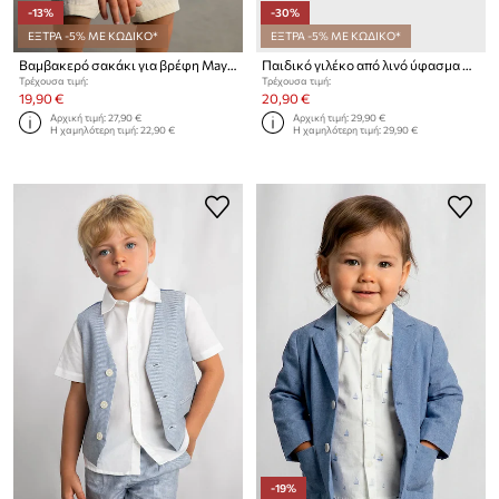
-13%
-30%
ΕΞΤΡΑ -5% ΜΕ ΚΩΔΙΚΟ*
ΕΞΤΡΑ -5% ΜΕ ΚΩΔΙΚΟ*
Βαμβακερό σακάκι για βρέφη Mayoral
Παιδικό γιλέκο από λινό ύφασμα Mayoral
Τρέχουσα τιμή:
Τρέχουσα τιμή:
19,90 €
20,90 €
Αρχική τιμή:
27,90 €
Αρχική τιμή:
29,90 €
Η χαμηλότερη τιμή:
22,90 €
Η χαμηλότερη τιμή:
29,90 €
-19%