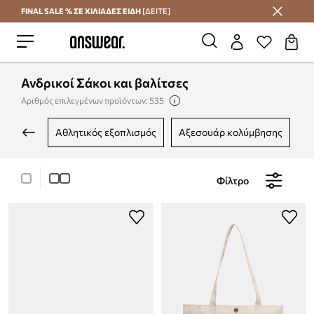
FINAL SALE % ΣΕ ΧΙΛΙΑΔΕΣ ΕΙΔΗ
[ΔΕΙΤΕ]
Εξοικονομήστε με το Answear Club
Ανδρικοί Σάκοι και βαλίτσες
Αριθμός επιλεγμένων προϊόντων: 535
αθλητικός εξοπλισμός
αξεσουάρ κολύμβησης
γ
Φίλτρο