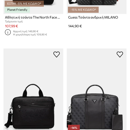
ΕΞΤΡΑ -5% ΜΕ ΚΩΔΙΚΟ*
Planet Friendly
-15% ΜΕ ΚΩΔΙΚΟ*
Αθλητική τσάντα The North Face Base Camp Duffel - S
Guess Τσάντα ανδρική MILANO
Τρέχουσα τιμή:
107,99 €
144,90 €
Αρχική τιμή:
149,90 €
Η χαμηλότερη τιμή:
109,90 €
-14%