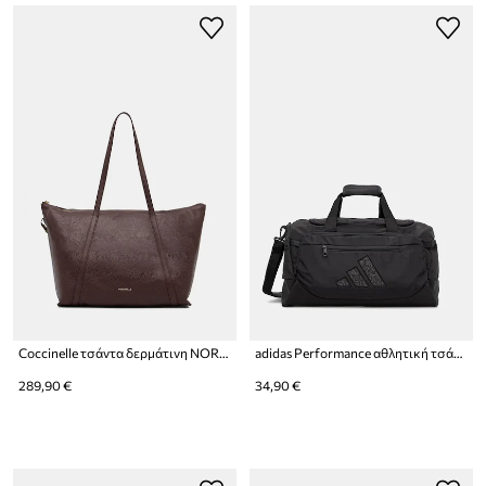
Coccinelle τσάντα δερμάτινη NORY
adidas Performance αθλητική τσάντα
289,90 €
34,90 €