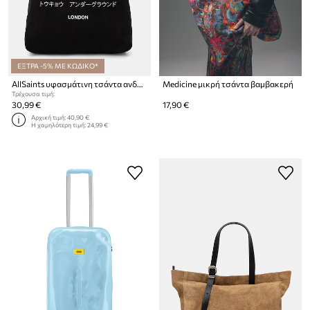
ΕΞΤΡΑ -5% ΜΕ ΚΩΔΙΚΟ*
AllSaints υφασμάτινη τσάντα ανδρική βαμβακερή
Medicine μικρή τσάντα βαμβακερή
Τρέχουσα τιμή:
30,99 €
17,90 €
Αρχική τιμή:
40,90 €
Η χαμηλότερη τιμή:
24,99 €