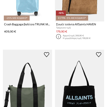
-10%
-25% ΜΕ ΚΩΔΙΚΟ*
ΕΞΤΡΑ -5% ΜΕ ΚΩΔΙΚΟ*
Crash Baggage βαλίτσα TRUNK Medium size 36x35x72 cm
Σουέτ τσάντα AllSaints HAVEN
Τρέχουσα τιμή:
409,90 €
179,90 €
Αρχική τιμή:
269,90 €
Η χαμηλότερη τιμή:
199,90 €