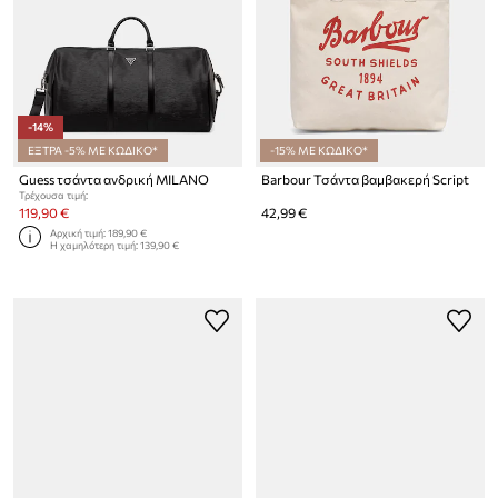
-14%
ΕΞΤΡΑ -5% ΜΕ ΚΩΔΙΚΟ*
-15% ΜΕ ΚΩΔΙΚΟ*
Guess τσάντα ανδρική MILANO
Barbour Τσάντα βαμβακερή Script
Τρέχουσα τιμή:
119,90 €
42,99 €
Αρχική τιμή:
189,90 €
Η χαμηλότερη τιμή:
139,90 €