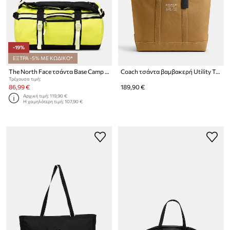
-19%
ΕΞΤΡΑ -5% ΜΕ ΚΩΔΙΚΟ*
The North Face τσάντα Base Camp Duffel - XS
Coach τσάντα βαμβακερή Utility Tote
Τρέχουσα τιμή:
86,99 €
189,90 €
Αρχική τιμή:
119,90 €
Η χαμηλότερη τιμή:
107,90 €