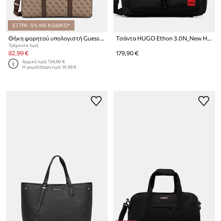
ΕΞΤΡΑ -5% ΜΕ ΚΩΔΙΚΟ*
Θήκη φορητού υπολογιστή Guess MILANO
Τσάντα HUGO Ethon 3.0N_New Hldll
Τρέχουσα τιμή:
82,99 €
179,90 €
Αρχική τιμή:
134,90 €
Η χαμηλότερη τιμή:
91,99 €