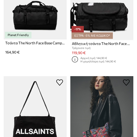
-17%
Planet Friendly
ΕΞΤΡΑ -5% ΜΕ ΚΩΔΙΚΟ*
Τσάντα The North Face Base Camp Duffel Base Camp Duffel - L
Αθλητική τσάντα The North Face Base Camp Duffel 50L Base Camp Duffel - S
Τρέχουσα τιμή:
164,90 €
119,90 €
Αρχική τιμή:
144,90 €
Η χαμηλότερη τιμή:
144,90 €