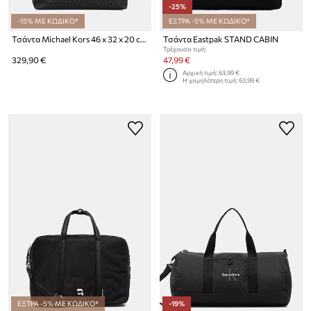
-25%
-15% ΜΕ ΚΩΔΙΚΟ*
ΕΞΤΡΑ -5% ΜΕ ΚΩΔΙΚΟ*
Τσάντα Michael Kors 46 x 32 x 20 cm
Τσάντα Eastpak STAND CABIN
Τρέχουσα τιμή:
329,90 €
47,99 €
Αρχική τιμή:
63,99 €
Η χαμηλότερη τιμή:
63,99 €
ΕΞΤΡΑ -5% ΜΕ ΚΩΔΙΚΟ*
-19%