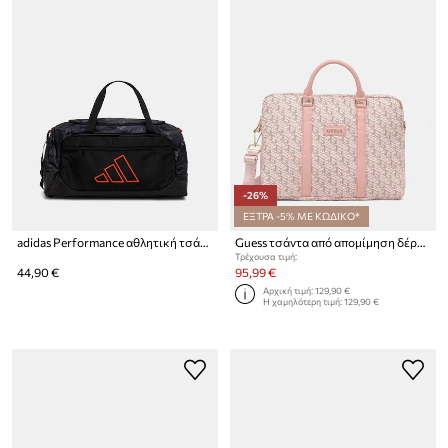
-26%
ΕΞΤΡΑ -5% ΜΕ ΚΩΔΙΚΟ*
adidas Performance αθλητική τσάντα
Guess τσάντα από απομίμηση δέρματος iPhone 16
Τρέχουσα τιμή:
44,90 €
95,99 €
Αρχική τιμή:
129,90 €
Η χαμηλότερη τιμή:
129,90 €