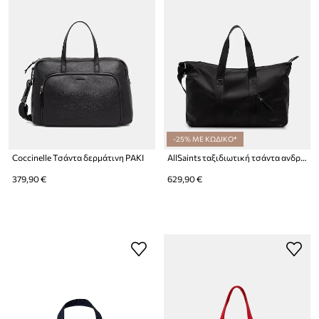
-25% ΜΕ ΚΩΔΙΚΟ*
Coccinelle Τσάντα δερμάτινη PAKI
AllSaints ταξιδιωτική τσάντα ανδρική δερμάτινη KEI
379,90 €
629,90 €