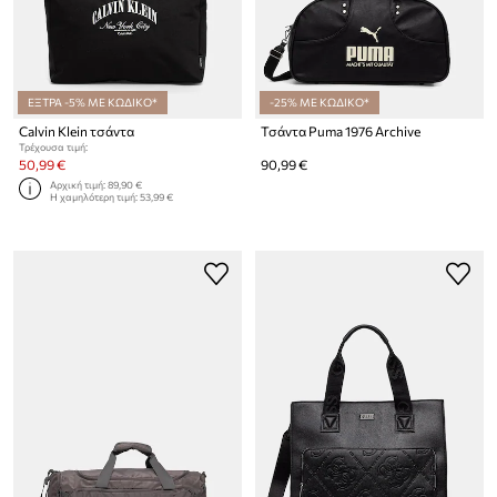
ΕΞΤΡΑ -5% ΜΕ ΚΩΔΙΚΟ*
-25% ΜΕ ΚΩΔΙΚΟ*
Calvin Klein τσάντα
Τσάντα Puma 1976 Archive
Τρέχουσα τιμή:
50,99 €
90,99 €
Αρχική τιμή:
89,90 €
Η χαμηλότερη τιμή:
53,99 €