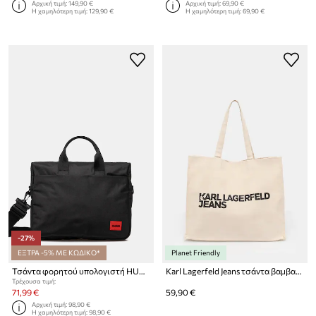
Αρχική τιμή:
149,90 €
Αρχική τιμή:
69,90 €
Η χαμηλότερη τιμή:
129,90 €
Η χαμηλότερη τιμή:
69,90 €
-27%
ΕΞΤΡΑ -5% ΜΕ ΚΩΔΙΚΟ*
Planet Friendly
Τσάντα φορητού υπολογιστή HUGO San Jared-C
Karl Lagerfeld Jeans τσάντα βαμβακερή
Τρέχουσα τιμή:
71,99 €
59,90 €
Αρχική τιμή:
98,90 €
Η χαμηλότερη τιμή:
98,90 €