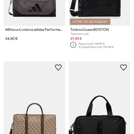
ΕΞΤΡΑ -5% ΜΕ ΚΩΔΙΚΟ*
Αθλητική τσάντα adidas Performance
Τσάντα Guess BOSTON
Τρέχουσα τιμή:
34,90 €
91,99 €
Αρχική τιμή:
144,90 €
Η χαμηλότερη τιμή:
100,99 €