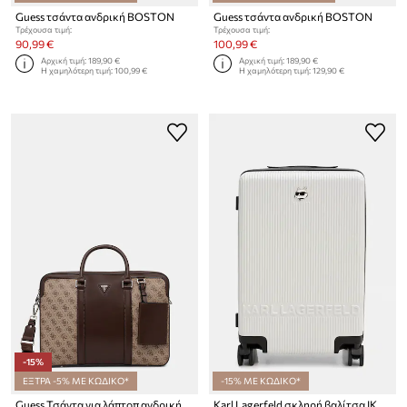
Guess τσάντα ανδρική BOSTON
Guess τσάντα ανδρική BOSTON
Τρέχουσα τιμή:
Τρέχουσα τιμή:
90,99 €
100,99 €
Αρχική τιμή:
189,90 €
Αρχική τιμή:
189,90 €
Η χαμηλότερη τιμή:
100,99 €
Η χαμηλότερη τιμή:
129,90 €
-15%
ΕΞΤΡΑ -5% ΜΕ ΚΩΔΙΚΟ*
-15% ΜΕ ΚΩΔΙΚΟ*
Guess Τσάντα για λάπτοπ ανδρική MILANO
Karl Lagerfeld σκληρή βαλίτσα IKON