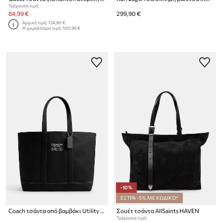
Τρέχουσα τιμή:
84,99 €
299,90 €
Αρχική τιμή:
134,90 €
Η χαμηλότερη τιμή:
100,99 €
-10%
ΕΞΤΡΑ -5% ΜΕ ΚΩΔΙΚΟ*
Coach τσάντα από βαμβάκι Utility Tote
Σουέτ τσάντα AllSaints HAVEN
Τρέχουσα τιμή: