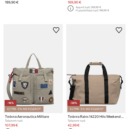
189,90 €
169,90 €
Αρχική τιμή:
269,90 €
Η χαμηλότερη τιμή:
189,90 €
-16%
-38%
ΕΞΤΡΑ -5% ΜΕ ΚΩΔΙΚΟ*
ΕΞΤΡΑ -5% ΜΕ ΚΩΔΙΚΟ*
Τσάντα Aeronautica Militare
Τσάντα Rains 14220 Hilo Weekend Bag Small
Τρέχουσα τιμή:
Τρέχουσα τιμή:
107,99 €
42,99 €