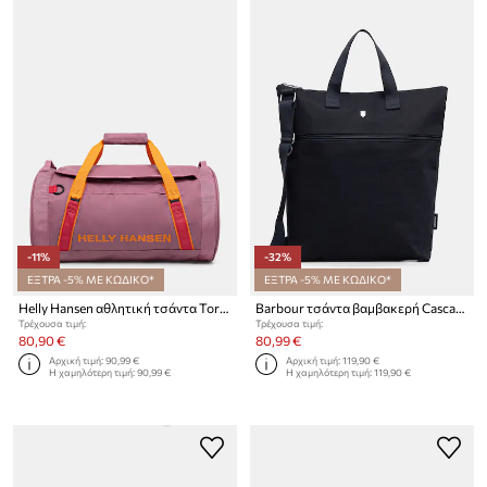
-11%
-32%
ΕΞΤΡΑ -5% ΜΕ ΚΩΔΙΚΟ*
ΕΞΤΡΑ -5% ΜΕ ΚΩΔΙΚΟ*
Helly Hansen αθλητική τσάντα Torba Helly Hansen Duffel 2 30L 68006 990
Barbour τσάντα βαμβακερή Cascade
Τρέχουσα τιμή:
Τρέχουσα τιμή:
80,90 €
80,99 €
Αρχική τιμή:
90,99 €
Αρχική τιμή:
119,90 €
Η χαμηλότερη τιμή:
90,99 €
Η χαμηλότερη τιμή:
119,90 €