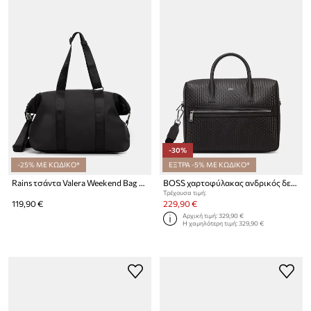
-30%
-25% ΜΕ ΚΩΔΙΚΟ*
ΕΞΤΡΑ -5% ΜΕ ΚΩΔΙΚΟ*
Rains τσάντα Valera Weekend Bag Small W3
BOSS χαρτοφύλακας ανδρικός δερμάτινος
Τρέχουσα τιμή:
119,90 €
229,90 €
Αρχική τιμή:
329,90 €
Η χαμηλότερη τιμή:
329,90 €