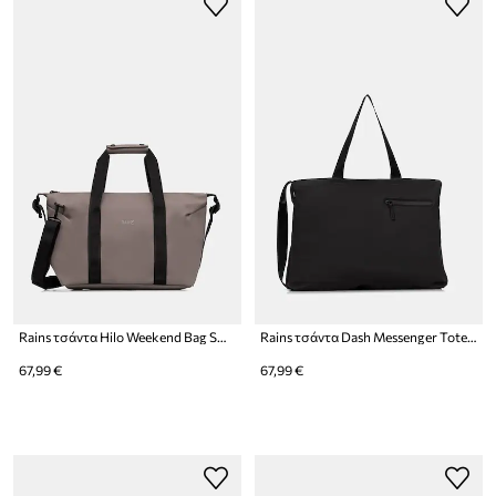
Rains τσάντα Hilo Weekend Bag Small W3
Rains τσάντα Dash Messenger Tote Bag W3
67,99 €
67,99 €