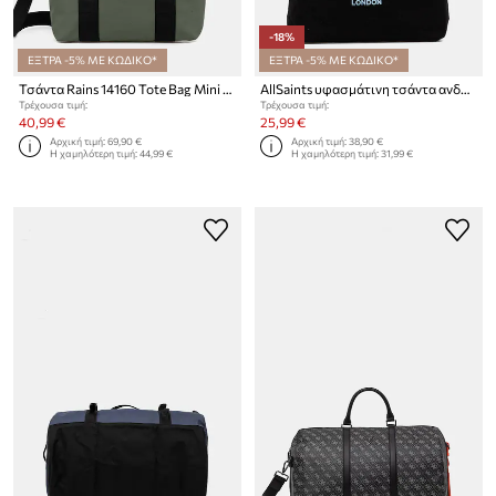
-18%
ΕΞΤΡΑ -5% ΜΕ ΚΩΔΙΚΟ*
ΕΞΤΡΑ -5% ΜΕ ΚΩΔΙΚΟ*
Τσάντα Rains 14160 Tote Bag Mini W3
AllSaints υφασμάτινη τσάντα ανδρική βαμβακερή
Τρέχουσα τιμή:
Τρέχουσα τιμή:
40,99 €
25,99 €
Αρχική τιμή:
69,90 €
Αρχική τιμή:
38,90 €
Η χαμηλότερη τιμή:
44,99 €
Η χαμηλότερη τιμή:
31,99 €