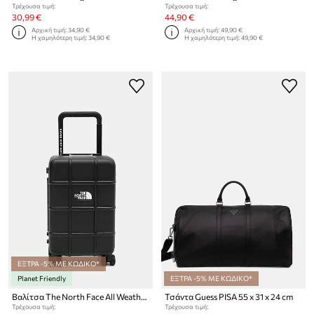
Τρέχουσα τιμή:
Τρέχουσα τιμή:
30,99 €
44,90 €
Αρχική τιμή:
34,90 €
Αρχική τιμή:
49,90 €
Η χαμηλότερη τιμή:
34,90 €
Η χαμηλότερη τιμή:
49,90 €
ΕΞΤΡΑ -5% ΜΕ ΚΩΔΙΚΟ*
Planet Friendly
ΕΞΤΡΑ -5% ΜΕ ΚΩΔΙΚΟ*
Βαλίτσα The North Face All Weather 4-Wheeler 24L
Τσάντα Guess PISA 55 x 31 x 24 cm
Τρέχουσα τιμή:
Τρέχουσα τιμή: