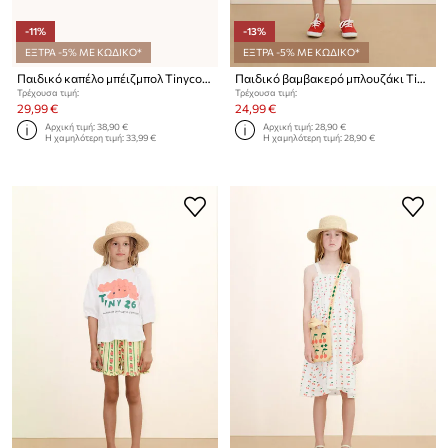
-11%
-13%
ΕΞΤΡΑ -5% ΜΕ ΚΩΔΙΚΟ*
ΕΞΤΡΑ -5% ΜΕ ΚΩΔΙΚΟ*
Παιδικό καπέλο μπέιζμπολ Tinycottons TINY & TINY CAP
Παιδικό βαμβακερό μπλουζάκι Tinycottons FROG & FROG GRAPHIC TEE
Τρέχουσα τιμή:
Τρέχουσα τιμή:
29,99 €
24,99 €
Αρχική τιμή:
38,90 €
Αρχική τιμή:
28,90 €
Η χαμηλότερη τιμή:
33,99 €
Η χαμηλότερη τιμή:
28,90 €