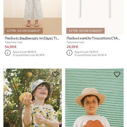
ΕΞΤΡΑ -5% ΜΕ ΚΩΔΙΚΟ*
ΕΞΤΡΑ -5% ΜΕ ΚΩΔΙΚΟ*
Παιδικές βαμβακερές πιτζάμες Tinycottons BLOSSOMS SET
Παιδικό καπέλο Tinycottons CYAN FINE STRIPES BUCKET HAT
Τρέχουσα τιμή:
Τρέχουσα τιμή:
54,99 €
28,99 €
Αρχική τιμή:
68,90 €
Αρχική τιμή:
34,90 €
Η χαμηλότερη τιμή:
60,99 €
Η χαμηλότερη τιμή:
30,90 €