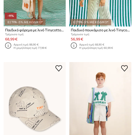
-11%
ΕΞΤΡΑ -5% ΜΕ ΚΩΔΙΚΟ*
ΕΞΤΡΑ -5% ΜΕ ΚΩΔΙΚΟ*
Παιδικό φόρεμα με λινό Tinycottons STRIPES TINY DRESS
Παιδικό πουκάμισο με λινό Tinycottons EMERALD STRIPES SHIRT
Τρέχουσα τιμή:
Τρέχουσα τιμή:
68,99 €
56,99 €
Αρχική τιμή:
88,90 €
Αρχική τιμή:
68,90 €
Η χαμηλότερη τιμή:
77,99 €
Η χαμηλότερη τιμή:
60,99 €