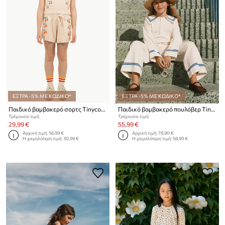
ΕΞΤΡΑ -5% ΜΕ ΚΩΔΙΚΟ*
ΕΞΤΡΑ -5% ΜΕ ΚΩΔΙΚΟ*
Παιδικό βαμβακερό σορτς Tinycottons STRAWBERRIES SHORTS
Παιδικό βαμβακερό πουλόβερ Tinycottons SAILOR TINY CARDIGAN
Τρέχουσα τιμή:
Τρέχουσα τιμή:
29,99 €
55,99 €
Αρχική τιμή:
56,99 €
Αρχική τιμή:
78,90 €
Η χαμηλότερη τιμή:
30,99 €
Η χαμηλότερη τιμή:
58,99 €