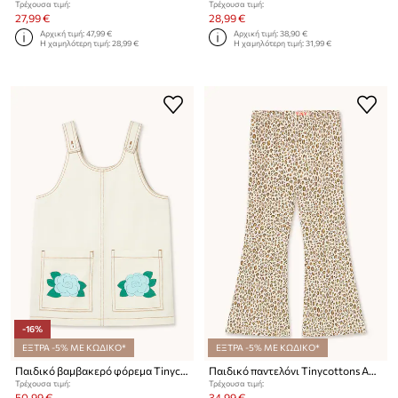
Τρέχουσα τιμή:
Τρέχουσα τιμή:
27,99 €
28,99 €
Αρχική τιμή:
47,99 €
Αρχική τιμή:
38,90 €
Η χαμηλότερη τιμή:
28,99 €
Η χαμηλότερη τιμή:
31,99 €
-16%
ΕΞΤΡΑ -5% ΜΕ ΚΩΔΙΚΟ*
ΕΞΤΡΑ -5% ΜΕ ΚΩΔΙΚΟ*
Παιδικό βαμβακερό φόρεμα Tinycottons BLUE FLOWER PRINT DRESS
Παιδικό παντελόνι Tinycottons ANIMAL PRINT RIB PANT
Τρέχουσα τιμή:
Τρέχουσα τιμή:
50,99 €
34,99 €