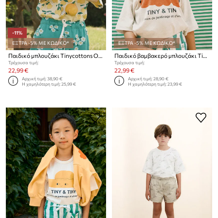
-11%
ΕΞΤΡΑ -5% ΜΕ ΚΩΔΙΚΟ*
ΕΞΤΡΑ -5% ΜΕ ΚΩΔΙΚΟ*
Παιδικό μπλουζάκι Tinycottons ORANGES RIB TEE
Παιδικό βαμβακερό μπλουζάκι Tinycottons TINY&TINY GRAPHIC TEE
Τρέχουσα τιμή:
Τρέχουσα τιμή:
22,99 €
22,99 €
Αρχική τιμή:
38,90 €
Αρχική τιμή:
28,90 €
Η χαμηλότερη τιμή:
25,99 €
Η χαμηλότερη τιμή:
23,99 €