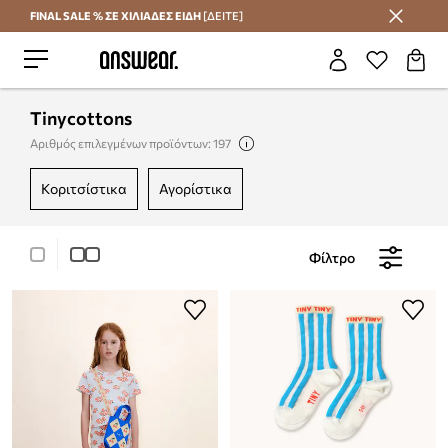
FINAL SALE % ΣΕ ΧΙΛΙΑΔΕΣ ΕΙΔΗ
[ΔΕΙΤΕ]
Εξοικονομήστε με το Answear Club
Tinycottons
Αριθμός επιλεγμένων προϊόντων: 197
κοριτσίστικα
αγορίστικα
Φίλτρο