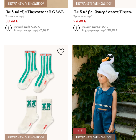
ΕΞΤΡΑ -5% ΜΕ ΚΩΔΙΚΟ*
ΕΞΤΡΑ -5% ΜΕ ΚΩΔΙΚΟ*
Παιδικά τζιν Tinycottons BIG SWANS DENIM PANT
Παιδικό βαμβακερό σορτς Tinycottons RED ROSES GRAPHIC SHORTS
Τρέχουσα τιμή:
Τρέχουσα τιμή:
58,99 €
29,99 €
Αρχική τιμή:
78,90 €
Αρχική τιμή:
34,90 €
Η χαμηλότερη τιμή:
65,99 €
Η χαμηλότερη τιμή:
30,90 €
-10%
ΕΞΤΡΑ -5% ΜΕ ΚΩΔΙΚΟ*
ΕΞΤΡΑ -5% ΜΕ ΚΩΔΙΚΟ*