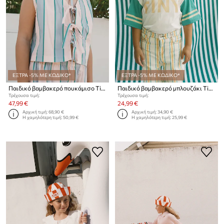
ΕΞΤΡΑ -5% ΜΕ ΚΩΔΙΚΟ*
ΕΞΤΡΑ -5% ΜΕ ΚΩΔΙΚΟ*
Παιδικό βαμβακερό πουκάμισο Tinycottons RETRO STRIPES BOWS VEST
Παιδικό βαμβακερό μπλουζάκι Tinycottons STRIPES LOGO TEE
Τρέχουσα τιμή:
Τρέχουσα τιμή:
47,99 €
24,99 €
Αρχική τιμή:
68,90 €
Αρχική τιμή:
34,90 €
Η χαμηλότερη τιμή:
50,99 €
Η χαμηλότερη τιμή:
25,99 €