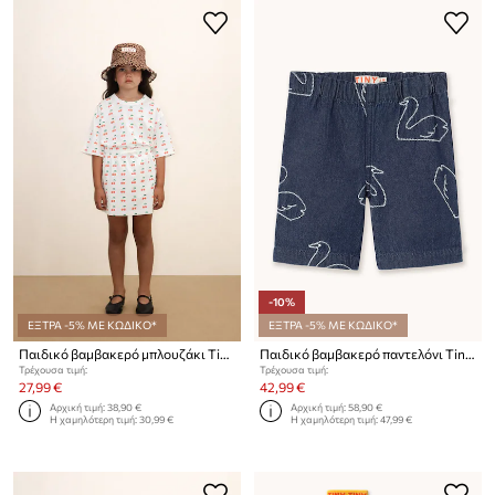
-10%
ΕΞΤΡΑ -5% ΜΕ ΚΩΔΙΚΟ*
ΕΞΤΡΑ -5% ΜΕ ΚΩΔΙΚΟ*
Παιδικό βαμβακερό μπλουζάκι Tinycottons CHERRIES KNITTED TEE
Παιδικό βαμβακερό παντελόνι Tinycottons BIG SWANS BABY PANT
Τρέχουσα τιμή:
Τρέχουσα τιμή:
27,99 €
42,99 €
Αρχική τιμή:
38,90 €
Αρχική τιμή:
58,90 €
Η χαμηλότερη τιμή:
30,99 €
Η χαμηλότερη τιμή:
47,99 €