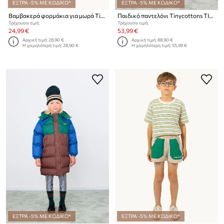
ΕΞΤΡΑ -5% ΜΕ ΚΩΔΙΚΟ*
ΕΞΤΡΑ -5% ΜΕ ΚΩΔΙΚΟ*
Βαμβακερά φορμάκια για μωρά Tinycottons TINY & TINY KNITTED BODY
Παιδικό παντελόνι Tinycottons TINY SOLID WOVEN PANT
Τρέχουσα τιμή:
Τρέχουσα τιμή:
24,99 €
53,99 €
Αρχική τιμή:
28,90 €
Αρχική τιμή:
88,90 €
Η χαμηλότερη τιμή:
28,90 €
Η χαμηλότερη τιμή:
55,99 €
ΕΞΤΡΑ -5% ΜΕ ΚΩΔΙΚΟ*
ΕΞΤΡΑ -5% ΜΕ ΚΩΔΙΚΟ*