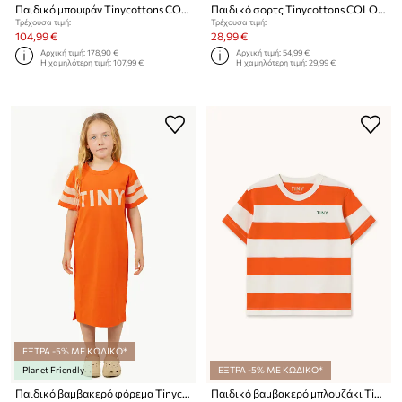
Παιδικό μπουφάν Tinycottons COLOR BLOCK PADDED JACKET
Παιδικό σορτς Tinycottons COLOR BLOCK SHORT
Τρέχουσα τιμή:
Τρέχουσα τιμή:
104,99 €
28,99 €
Αρχική τιμή:
178,90 €
Αρχική τιμή:
54,99 €
Η χαμηλότερη τιμή:
107,99 €
Η χαμηλότερη τιμή:
29,99 €
ΕΞΤΡΑ -5% ΜΕ ΚΩΔΙΚΟ*
Planet Friendly
ΕΞΤΡΑ -5% ΜΕ ΚΩΔΙΚΟ*
Παιδικό βαμβακερό φόρεμα Tinycottons STRIPES DRESS
Παιδικό βαμβακερό μπλουζάκι Tinycottons STRIPES KNIT TEE