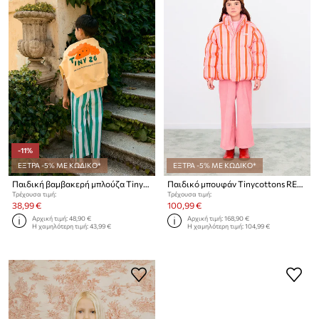
-11%
ΕΞΤΡΑ -5% ΜΕ ΚΩΔΙΚΟ*
ΕΞΤΡΑ -5% ΜΕ ΚΩΔΙΚΟ*
Παιδική βαμβακερή μπλούζα Tinycottons RED DOG GRAPHIC SWEATSHIRT
Παιδικό μπουφάν Tinycottons RETRO STRIPES SHORT PADDED JACKET
Τρέχουσα τιμή:
Τρέχουσα τιμή:
38,99 €
100,99 €
Αρχική τιμή:
48,90 €
Αρχική τιμή:
168,90 €
Η χαμηλότερη τιμή:
43,99 €
Η χαμηλότερη τιμή:
104,99 €