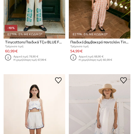
-10%
ΕΞΤΡΑ -5% ΜΕ ΚΩΔΙΚΟ*
ΕΞΤΡΑ -5% ΜΕ ΚΩΔΙΚΟ*
Tinycottons Παιδικά Τζιν BLUE FLOWER PRINT DENIM JEANS
Παιδικό βαμβακερό παντελόνι Tinycottons CHERRIES PANT
Τρέχουσα τιμή:
Τρέχουσα τιμή:
60,99 €
54,99 €
Αρχική τιμή:
78,90 €
Αρχική τιμή:
68,90 €
Η χαμηλότερη τιμή:
67,99 €
Η χαμηλότερη τιμή:
60,99 €