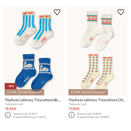
-13%
ΕΞΤΡΑ -5% ΜΕ ΚΩΔΙΚΟ*
ΕΞΤΡΑ -5% ΜΕ ΚΩΔΙΚΟ*
Παιδικές κάλτσες Tinycottons BLUE STRIPES & SWAN MEDIUM SOCKS 2-pack
Παιδικές κάλτσες Tinycottons CHERRY MEDIUM SOCKS 2-pack
Τρέχουσα τιμή:
Τρέχουσα τιμή:
18,99 €
17,99 €
Αρχική τιμή:
21,90 €
Αρχική τιμή:
24,90 €
Η χαμηλότερη τιμή:
21,90 €
Η χαμηλότερη τιμή:
18,99 €