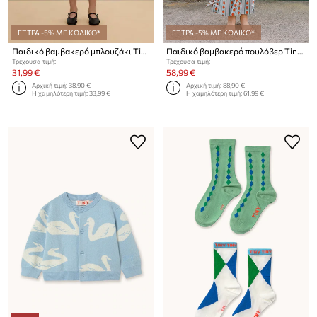
ΕΞΤΡΑ -5% ΜΕ ΚΩΔΙΚΟ*
ΕΞΤΡΑ -5% ΜΕ ΚΩΔΙΚΟ*
Παιδικό βαμβακερό μπλουζάκι Tinycottons ROSE PATTERN CROP TEE
Παιδικό βαμβακερό πουλόβερ Tinycottons MINI CHERRIES SWEATER
Τρέχουσα τιμή:
Τρέχουσα τιμή:
31,99 €
58,99 €
Αρχική τιμή:
38,90 €
Αρχική τιμή:
88,90 €
Η χαμηλότερη τιμή:
33,99 €
Η χαμηλότερη τιμή:
61,99 €