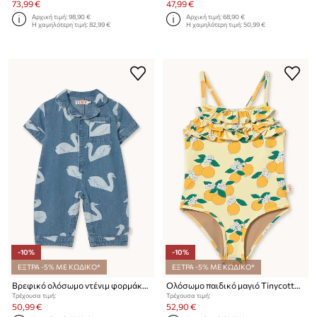
73,99 €
47,99 €
Αρχική τιμή:
98,90 €
Αρχική τιμή:
68,90 €
Η χαμηλότερη τιμή:
82,99 €
Η χαμηλότερη τιμή:
50,99 €
-10%
-10%
ΕΞΤΡΑ -5% ΜΕ ΚΩΔΙΚΟ*
ΕΞΤΡΑ -5% ΜΕ ΚΩΔΙΚΟ*
Βρεφικό ολόσωμο ντένιμ φορμάκι Tinycottons BIG SWANS BABY ONE-PIECE
Ολόσωμο παιδικό μαγιό Tinycottons ORANGES SWIMSUIT
Τρέχουσα τιμή:
Τρέχουσα τιμή:
50,99 €
52,90 €