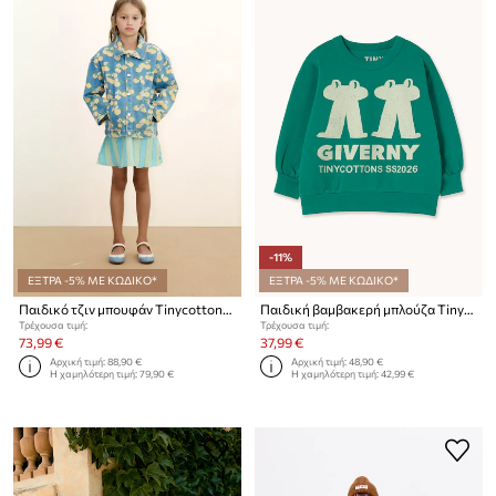
-11%
ΕΞΤΡΑ -5% ΜΕ ΚΩΔΙΚΟ*
ΕΞΤΡΑ -5% ΜΕ ΚΩΔΙΚΟ*
Παιδικό τζιν μπουφάν Tinycottons ORANGES JACKET
Παιδική βαμβακερή μπλούζα Tinycottons FROG & FROG GRAPHIC SWEATSHIRT
Τρέχουσα τιμή:
Τρέχουσα τιμή:
73,99 €
37,99 €
Αρχική τιμή:
88,90 €
Αρχική τιμή:
48,90 €
Η χαμηλότερη τιμή:
79,90 €
Η χαμηλότερη τιμή:
42,99 €