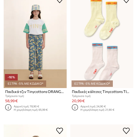
-10%
ΕΞΤΡΑ -5% ΜΕ ΚΩΔΙΚΟ*
ΕΞΤΡΑ -5% ΜΕ ΚΩΔΙΚΟ*
Παιδικά τζιν Tinycottons ORANGES DENIM JEANS
Παιδικές κάλτσες Tinycottons TINY MEDIUM SOCKS 2-pack
Τρέχουσα τιμή:
Τρέχουσα τιμή:
58,99 €
20,99 €
Αρχική τιμή:
78,90 €
Αρχική τιμή:
24,90 €
Η χαμηλότερη τιμή:
65,99 €
Η χαμηλότερη τιμή:
21,90 €