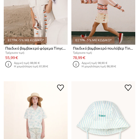
ΕΞΤΡΑ -5% ΜΕ ΚΩΔΙΚΟ*
ΕΞΤΡΑ -5% ΜΕ ΚΩΔΙΚΟ*
Παιδικό βαμβακερό φόρεμα Tinycottons MINI CHERRIES TWILL DRESS
Παιδικό βαμβακερό πουλόβερ Tinycottons CHERRIES SWEATER
Τρέχουσα τιμή:
Τρέχουσα τιμή:
55,99 €
78,99 €
Αρχική τιμή:
88,90 €
Αρχική τιμή:
98,90 €
Η χαμηλότερη τιμή:
61,99 €
Η χαμηλότερη τιμή:
86,99 €