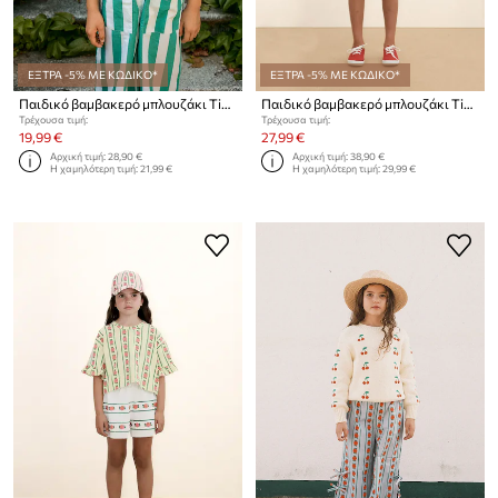
ΕΞΤΡΑ -5% ΜΕ ΚΩΔΙΚΟ*
ΕΞΤΡΑ -5% ΜΕ ΚΩΔΙΚΟ*
Παιδικό βαμβακερό μπλουζάκι Tinycottons TINY HAT GRAPHIC TEE
Παιδικό βαμβακερό μπλουζάκι Tinycottons TINY & TINY KNITTED TEE
Τρέχουσα τιμή:
Τρέχουσα τιμή:
19,99 €
27,99 €
Αρχική τιμή:
28,90 €
Αρχική τιμή:
38,90 €
Η χαμηλότερη τιμή:
21,99 €
Η χαμηλότερη τιμή:
29,99 €