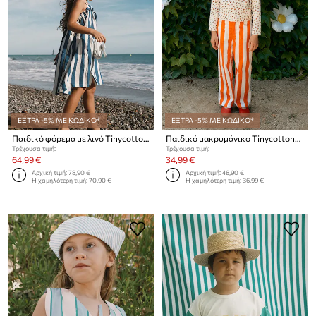
ΕΞΤΡΑ -5% ΜΕ ΚΩΔΙΚΟ*
ΕΞΤΡΑ -5% ΜΕ ΚΩΔΙΚΟ*
Παιδικό φόρεμα με λινό Tinycottons LIGHT NAVY STRIPES DRESS
Παιδικό μακρυμάνικο Tinycottons TINY ROSES RIB KIDS JACKET
Τρέχουσα τιμή:
Τρέχουσα τιμή:
64,99 €
34,99 €
Αρχική τιμή:
78,90 €
Αρχική τιμή:
48,90 €
Η χαμηλότερη τιμή:
70,90 €
Η χαμηλότερη τιμή:
36,99 €