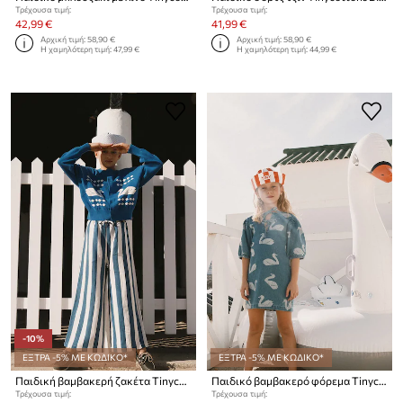
Τρέχουσα τιμή:
Τρέχουσα τιμή:
42,99 €
41,99 €
Αρχική τιμή:
58,90 €
Αρχική τιμή:
58,90 €
Η χαμηλότερη τιμή:
47,99 €
Η χαμηλότερη τιμή:
44,99 €
-10%
ΕΞΤΡΑ -5% ΜΕ ΚΩΔΙΚΟ*
ΕΞΤΡΑ -5% ΜΕ ΚΩΔΙΚΟ*
Παιδική βαμβακερή ζακέτα Tinycottons SWANS DIAMONDS CARDIGAN
Παιδικό βαμβακερό φόρεμα Tinycottons BIG SWANS DRESS
Τρέχουσα τιμή:
Τρέχουσα τιμή: