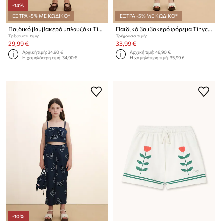
-14%
ΕΞΤΡΑ -5% ΜΕ ΚΩΔΙΚΟ*
ΕΞΤΡΑ -5% ΜΕ ΚΩΔΙΚΟ*
Παιδικό βαμβακερό μπλουζάκι Tinycottons RED DOG GRAPHIC TOP
Παιδικό βαμβακερό φόρεμα Tinycottons CHERRIES STRAP DRESS
Τρέχουσα τιμή:
Τρέχουσα τιμή:
29,99 €
33,99 €
Αρχική τιμή:
34,90 €
Αρχική τιμή:
48,90 €
Η χαμηλότερη τιμή:
34,90 €
Η χαμηλότερη τιμή:
35,99 €
-10%