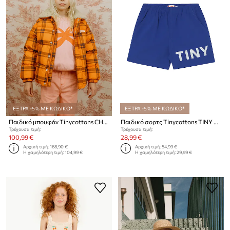
ΕΞΤΡΑ -5% ΜΕ ΚΩΔΙΚΟ*
ΕΞΤΡΑ -5% ΜΕ ΚΩΔΙΚΟ*
Παιδικό μπουφάν Tinycottons CHECK PADDED JACKET
Παιδικό σορτς Tinycottons TINY SHORT
Τρέχουσα τιμή:
Τρέχουσα τιμή:
100,99 €
28,99 €
Αρχική τιμή:
168,90 €
Αρχική τιμή:
54,99 €
Η χαμηλότερη τιμή:
104,99 €
Η χαμηλότερη τιμή:
29,99 €