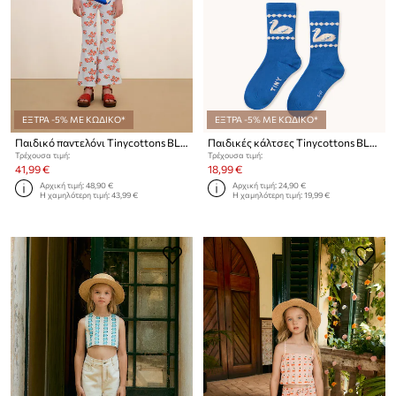
ΕΞΤΡΑ -5% ΜΕ ΚΩΔΙΚΟ*
ΕΞΤΡΑ -5% ΜΕ ΚΩΔΙΚΟ*
Παιδικό παντελόνι Tinycottons BLOSSOMS RIB PANT
Παιδικές κάλτσες Tinycottons BLUE STRIPES & SWAN MEDIUM SOCKS 2-pack
Τρέχουσα τιμή:
Τρέχουσα τιμή:
41,99 €
18,99 €
Αρχική τιμή:
48,90 €
Αρχική τιμή:
24,90 €
Η χαμηλότερη τιμή:
43,99 €
Η χαμηλότερη τιμή:
19,99 €