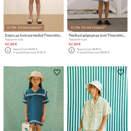
ΕΞΤΡΑ -5% ΜΕ ΚΩΔΙΚΟ*
ΕΞΤΡΑ -5% ΜΕ ΚΩΔΙΚΟ*
Σορτς με λινό για παιδιά Tinycottons SWANS LINEN SHORTS
Παιδικό φόρεμα με λινό Tinycottons SWANS BOWS DRESS
Τρέχουσα τιμή:
Τρέχουσα τιμή:
60,99 €
62,99 €
Αρχική τιμή:
68,90 €
Αρχική τιμή:
88,90 €
Η χαμηλότερη τιμή:
61,90 €
Η χαμηλότερη τιμή:
68,99 €