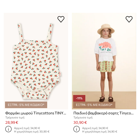
-11%
ΕΞΤΡΑ -5% ΜΕ ΚΩΔΙΚΟ*
ΕΞΤΡΑ -5% ΜΕ ΚΩΔΙΚΟ*
Φορμάκι μωρού Tinycottons TINY ROSES RIB SLEEVELESS BODY
Παιδικό βαμβακερό σορτς Tinycottons ROSE PATTERN SHORTS
Τρέχουσα τιμή:
Τρέχουσα τιμή:
28,99 €
30,90 €
Αρχική τιμή:
34,90 €
Αρχική τιμή:
34,90 €
Η χαμηλότερη τιμή:
30,90 €
Η χαμηλότερη τιμή:
34,90 €