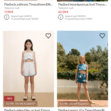
Παιδικές κάλτσες Tinycottons EMERALD STRIPES & FROG MEDIUM SOCKS 2-pack
Παιδικό πουκάμισο με λινό Tinycottons STRIPES CROPPED SHIRT
Τρέχουσα τιμή:
Τρέχουσα τιμή:
17,99 €
42,99 €
Αρχική τιμή:
24,90 €
Αρχική τιμή:
58,90 €
Η χαμηλότερη τιμή:
18,99 €
Η χαμηλότερη τιμή:
47,99 €
-10%
ΕΞΤΡΑ -5% ΜΕ ΚΩΔΙΚΟ*
ΕΞΤΡΑ -5% ΜΕ ΚΩΔΙΚΟ*
Παιδικό μπλουζάκι με λινό Tinycottons SWANS BOWS LINEN TOP
Παιδικό σορτς τζιν Tinycottons BIG SWANS SHORTS