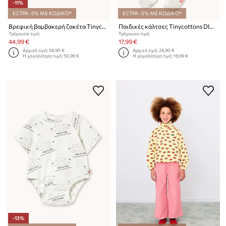
-11%
ΕΞΤΡΑ -5% ΜΕ ΚΩΔΙΚΟ*
ΕΞΤΡΑ -5% ΜΕ ΚΩΔΙΚΟ*
Βρεφική βαμβακερή ζακέτα Tinycottons BIG SWANS BABY CARDIGAN
Παιδικές κάλτσες Tinycottons DIAMOND MEDIUM SOCKS 2-pack
Τρέχουσα τιμή:
Τρέχουσα τιμή:
44,99 €
17,99 €
Αρχική τιμή:
58,90 €
Αρχική τιμή:
24,90 €
Η χαμηλότερη τιμή:
50,99 €
Η χαμηλότερη τιμή:
18,99 €
-13%