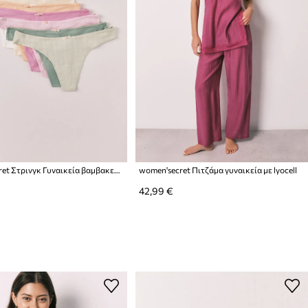
women'secret Στρινγκ Γυναικεία βαμβακερά με ελαστάν 7-pack
women'secret Πιτζάμα γυναικεία με lyocell
42,99 €