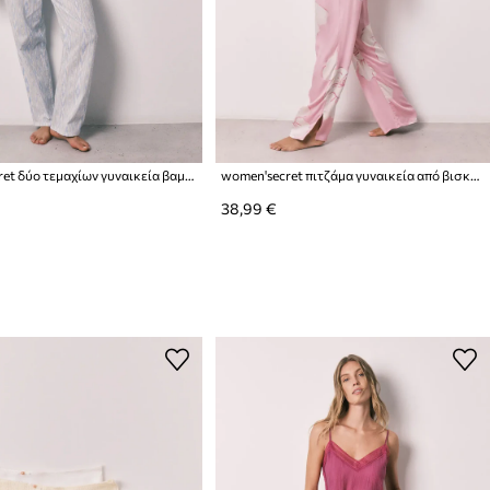
women'secret δύο τεμαχίων γυναικεία βαμβακερά με ελαστάν
women'secret πιτζάμα γυναικεία από βισκόζη
38,99 €