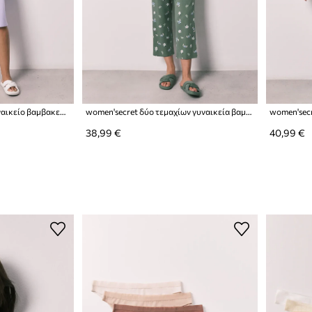
women'secret νυχτικό γυναικείο βαμβακερό
women'secret δύο τεμαχίων γυναικεία βαμβακερά
38,99 €
40,99 €