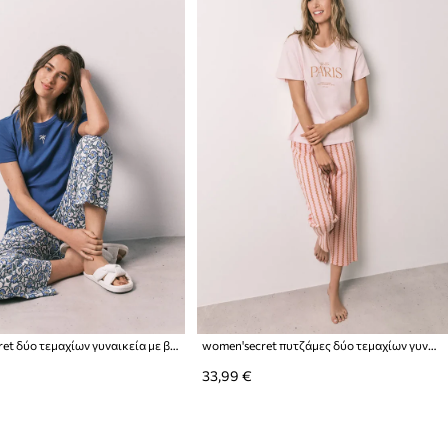
women'secret δύο τεμαχίων γυναικεία με βαμβάκι
women'secret πυτζάμες δύο τεμαχίων γυναικείες βαμβακερές
33,99 €