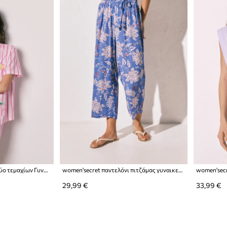
women'secret πυτζάμες δύο τεμαχίων Γυναικείες βαμβακερές
women'secret παντελόνι πιτζάμας γυναικείο από βισκόζη
29,99 €
33,99 €