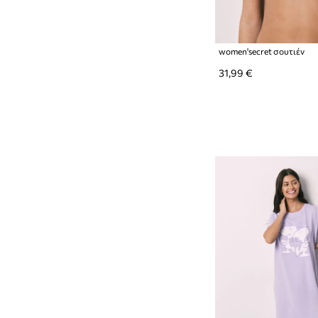
women'secret σουτιέν
31,99 €