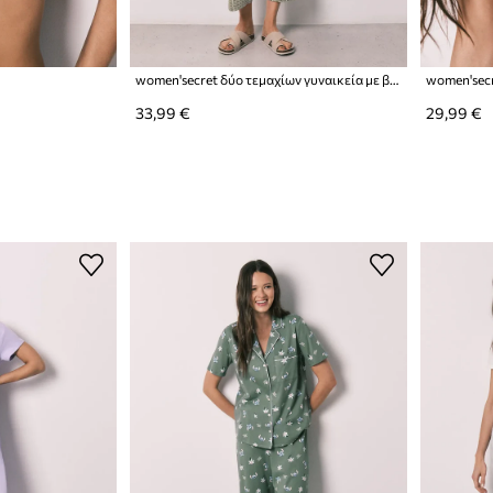
women'secret δύο τεμαχίων γυναικεία με βαμβάκι
women'secr
33,99 €
29,99 €