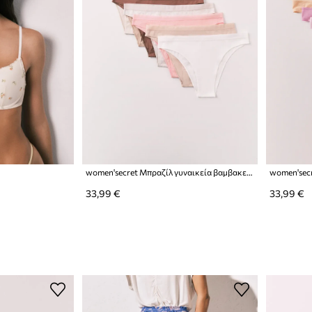
women'secret Μπραζίλ γυναικεία βαμβακερά με ελαστάν 7-pack
33,99 €
33,99 €