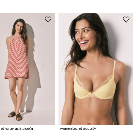
et halter με βισκόζη
women'secret σουτιέν