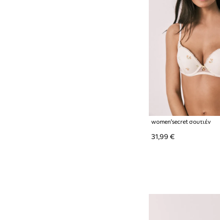
women'secret σουτιέν
31,99 €