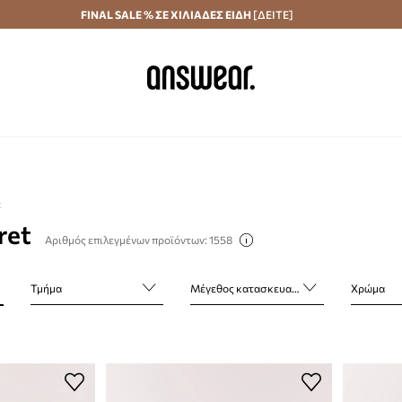
Αποστολή σε 24 ώρες
FINAL SALE % ΣΕ ΧΙΛΙΑΔΕΣ ΕΙΔΗ
Εξοικονομήστε με το Answear Club
[ΔΕΙΤΕ]
t
ret
Αριθμός επιλεγμένων προϊόντων: 1558
Τμήμα
Μέγεθος κατασκευαστή
Χρώμα