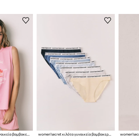
women'secret πιτζάμα γυναικεία βαμβακερή
women'secret κιλότα γυναικεία βαμβακερά με ελαστάν 7-pack
women'secr