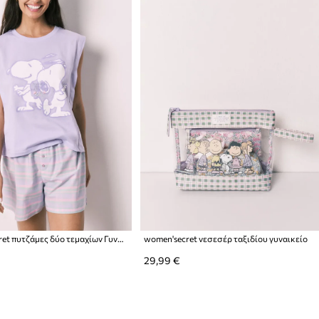
women'secret πυτζάμες δύο τεμαχίων Γυναικείες βαμβακερές
women'secret νεσεσέρ ταξιδίου γυναικείο
29,99 €