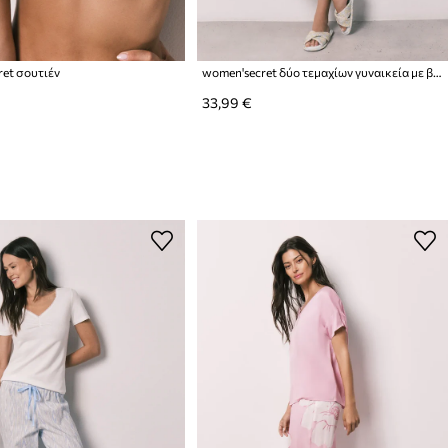
et σουτιέν
women'secret δύο τεμαχίων γυναικεία με βαμβάκι
33,99 €