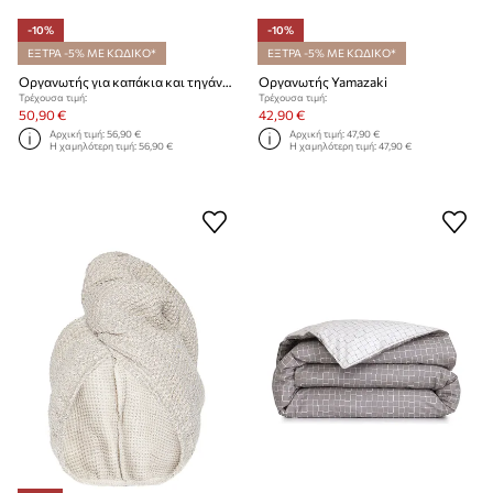
-10%
-10%
ΕΞΤΡΑ -5% ΜΕ ΚΩΔΙΚΟ*
ΕΞΤΡΑ -5% ΜΕ ΚΩΔΙΚΟ*
Οργανωτής για καπάκια και τηγάνια, αναδιπλούμενος Yamazaki Tower 45-82 x 20 x 17,5 cm
Οργανωτής Yamazaki
Τρέχουσα τιμή:
Τρέχουσα τιμή:
50,90 €
42,90 €
Αρχική τιμή:
56,90 €
Αρχική τιμή:
47,90 €
Η χαμηλότερη τιμή:
56,90 €
Η χαμηλότερη τιμή:
47,90 €