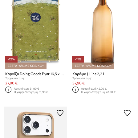
-12%
-11%
ΕΞΤΡΑ -5% ΜΕ ΚΩΔΙΚΟ*
ΕΞΤΡΑ -5% ΜΕ ΚΩΔΙΚΟ*
Κορνίζα Doing Goods Pyar 16,5 x 10,8 x 1,6 cm
Καράφα J-Line 2,2 L
Τρέχουσα τιμή:
Τρέχουσα τιμή:
27,90 €
37,90 €
Αρχική τιμή:
31,90 €
Αρχική τιμή:
42,90 €
Η χαμηλότερη τιμή:
31,90 €
Η χαμηλότερη τιμή:
42,90 €