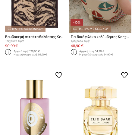
-10%
ΕΞΤΡΑ -5% ΜΕ ΚΩΔΙΚΟ*
ΕΞΤΡΑ -5% ΜΕ ΚΩΔΙΚΟ*
Βαμβακερή πετσέτα θαλάσσης Kenzo KFAUVE Naturel 90 x 160 cm
Παιδικό γιλέκο κολύμβησης Konges Sløjd ELLIS SWIM VEST
Τρέχουσα τιμή:
Τρέχουσα τιμή:
90,99 €
48,90 €
Αρχική τιμή:
129,90 €
Αρχική τιμή:
54,90 €
Η χαμηλότερη τιμή:
95,99 €
Η χαμηλότερη τιμή:
54,90 €