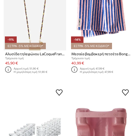
-11%
-14%
ΕΞΤΡΑ -5% ΜΕ ΚΩΔΙΚΟ*
ΕΞΤΡΑ -5% ΜΕ ΚΩΔΙΚΟ*
Αλυσίδα τηλεφώνου LaCoqueFrançaise Liviya 120 cm
Μεσαία βαμβακερή πετσέτα Bongusta Naram 70 x 140 cm
Τρέχουσα τιμή:
Τρέχουσα τιμή:
45,90 €
40,99 €
Αρχική τιμή:
51,90 €
Αρχική τιμή:
47,99 €
Η χαμηλότερη τιμή:
51,90 €
Η χαμηλότερη τιμή:
47,99 €