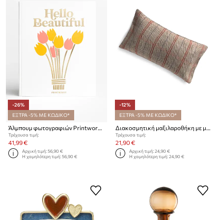
-26%
-12%
ΕΞΤΡΑ -5% ΜΕ ΚΩΔΙΚΟ*
ΕΞΤΡΑ -5% ΜΕ ΚΩΔΙΚΟ*
Άλμπουμ φωτογραφιών Printworks Hello Beautiful 33 x 27 cm
Διακοσμητική μαξιλαροθήκη με μαλλί Calma House Montana 30 x 60 cm
Τρέχουσα τιμή:
Τρέχουσα τιμή:
41,99 €
21,90 €
Αρχική τιμή:
56,90 €
Αρχική τιμή:
24,90 €
Η χαμηλότερη τιμή:
56,90 €
Η χαμηλότερη τιμή:
24,90 €