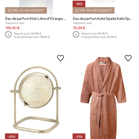
-15%
ΕΞΤΡΑ -5% ΜΕ ΚΩΔΙΚΟ*
ΕΞΤΡΑ -5% ΜΕ ΚΩΔΙΚΟ*
Eau de parfum Etat Libre d’Orange EdP Nat. Spray 100 ml
Eau de parfum Kate Spade Kate Spade 100 ml
Τρέχουσα τιμή:
Τρέχουσα τιμή:
189,90 €
76,99 €
Αρχική τιμή:
229,90 €
Αρχική τιμή:
90,90 €
Η χαμηλότερη τιμή:
199,90 €
Η χαμηλότερη τιμή:
90,90 €
-25%
-21%