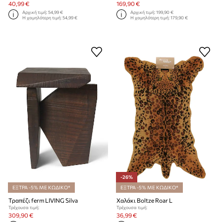
40,99 €
169,90 €
Αρχική τιμή:
54,99 €
Αρχική τιμή:
199,90 €
Η χαμηλότερη τιμή:
54,99 €
Η χαμηλότερη τιμή:
179,90 €
-26%
ΕΞΤΡΑ -5% ΜΕ ΚΩΔΙΚΟ*
ΕΞΤΡΑ -5% ΜΕ ΚΩΔΙΚΟ*
Τραπέζι ferm LIVING Silva
Χαλάκι Boltze Roar L
Τρέχουσα τιμή:
Τρέχουσα τιμή:
309,90 €
36,99 €