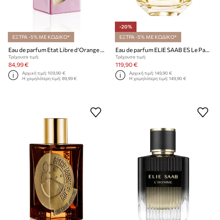
-20%
ΕΞΤΡΑ -5% ΜΕ ΚΩΔΙΚΟ*
ΕΞΤΡΑ -5% ΜΕ ΚΩΔΙΚΟ*
Eau de parfum Etat Libre d’Orange EdP Nat. Spray 50 ml
Eau de parfum ELIE SAAB ES Le Parfum Lumiere EDP 90ml
Τρέχουσα τιμή:
Τρέχουσα τιμή:
84,99 €
119,90 €
Αρχική τιμή:
109,90 €
Αρχική τιμή:
149,90 €
Η χαμηλότερη τιμή:
89,99 €
Η χαμηλότερη τιμή:
149,90 €