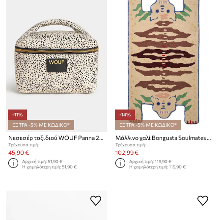
-11%
-14%
ΕΞΤΡΑ -5% ΜΕ ΚΩΔΙΚΟ*
ΕΞΤΡΑ -5% ΜΕ ΚΩΔΙΚΟ*
Νεσεσέρ ταξιδιού WOUF Panna 20 x 15 x 12 cm
Μάλλινο χαλί Bongusta Soulmates 70 x 120 cm
Τρέχουσα τιμή:
Τρέχουσα τιμή:
45,90 €
102,99 €
Αρχική τιμή:
51,90 €
Αρχική τιμή:
119,90 €
Η χαμηλότερη τιμή:
51,90 €
Η χαμηλότερη τιμή:
119,90 €