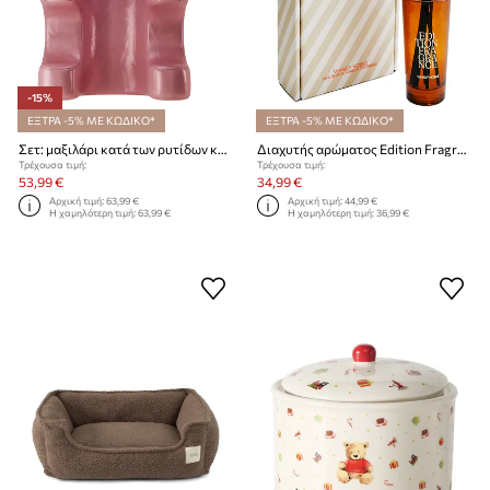
-15%
ΕΞΤΡΑ -5% ΜΕ ΚΩΔΙΚΟ*
ΕΞΤΡΑ -5% ΜΕ ΚΩΔΙΚΟ*
Σετ: μαξιλάρι κατά των ρυτίδων και τουρμπάνι GLOV Dream On, Gorgeous
Διαχυτής αρώματος Edition Fragrances Whisky Nobil 200 ml
Τρέχουσα τιμή:
Τρέχουσα τιμή:
53,99 €
34,99 €
Αρχική τιμή:
63,99 €
Αρχική τιμή:
44,99 €
Η χαμηλότερη τιμή:
63,99 €
Η χαμηλότερη τιμή:
36,99 €