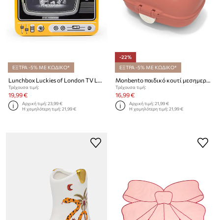
-22%
ΕΞΤΡΑ -5% ΜΕ ΚΩΔΙΚΟ*
ΕΞΤΡΑ -5% ΜΕ ΚΩΔΙΚΟ*
Lunchbox Luckies of London TV Lunch Box
Monbento παιδικό κουτί μεσημεριανού Gram
Τρέχουσα τιμή:
Τρέχουσα τιμή:
19,99 €
16,99 €
Αρχική τιμή:
23,99 €
Αρχική τιμή:
21,99 €
Η χαμηλότερη τιμή:
21,99 €
Η χαμηλότερη τιμή:
21,99 €