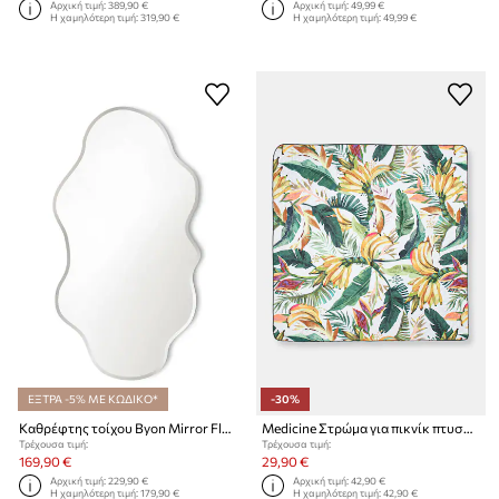
Αρχική τιμή:
389,90 €
Αρχική τιμή:
49,99 €
Η χαμηλότερη τιμή:
319,90 €
Η χαμηλότερη τιμή:
49,99 €
ΕΞΤΡΑ -5% ΜΕ ΚΩΔΙΚΟ*
-30%
Καθρέφτης τοίχου Byon Mirror Flow M
Medicine Στρώμα για πικνίκ πτυσσόμενο
Τρέχουσα τιμή:
Τρέχουσα τιμή:
169,90 €
29,90 €
Αρχική τιμή:
229,90 €
Αρχική τιμή:
42,90 €
Η χαμηλότερη τιμή:
179,90 €
Η χαμηλότερη τιμή:
42,90 €