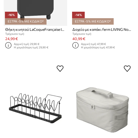
-16%
-14%
ΕΞΤΡΑ -5% ΜΕ ΚΩΔΙΚΟ*
ΕΞΤΡΑ -5% ΜΕ ΚΩΔΙΚΟ*
Θήκη κινητού LaCoqueFrançaise IPHONE 17 PRO
Δοχείο με καπάκι ferm LIVING Nova 25 x 15 cm
Τρέχουσα τιμή:
Τρέχουσα τιμή:
24,99 €
40,99 €
Αρχική τιμή:
29,90 €
Αρχική τιμή:
47,99 €
Η χαμηλότερη τιμή:
29,90 €
Η χαμηλότερη τιμή:
47,99 €