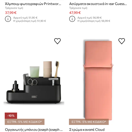
Άλμπουμ φωτογραφιών Printworks Good Times
Ασύρματα ακουστικά in-ear Guess Metal 4G Logo
Τρέχουσα τιμή:
Τρέχουσα τιμή:
37,99 €
47,99 €
Αρχική τιμή:
51,90 €
Αρχική τιμή:
56,99 €
Η χαμηλότερη τιμή:
51,90 €
Η χαμηλότερη τιμή:
56,99 €
-10%
ΕΞΤΡΑ -5% ΜΕ ΚΩΔΙΚΟ*
ΕΞΤΡΑ -5% ΜΕ ΚΩΔΙΚΟ*
Οργανωτής μπάνιου Joseph Joseph EasyStore L
Στρώμα καναπέ Cloud