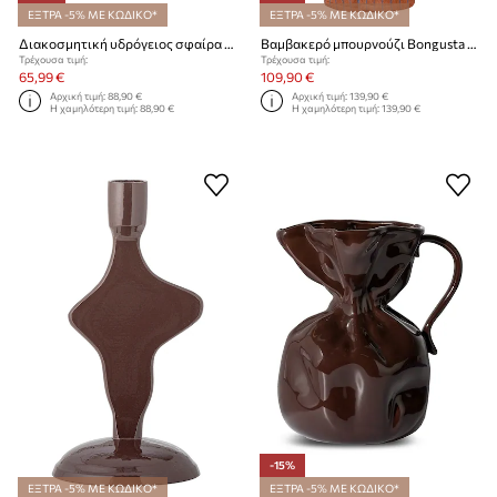
ΕΞΤΡΑ -5% ΜΕ ΚΩΔΙΚΟ*
ΕΞΤΡΑ -5% ΜΕ ΚΩΔΙΚΟ*
Διακοσμητική υδρόγειος σφαίρα J-Line 27 x 20 x 30 cm
Βαμβακερό μπουρνούζι Bongusta Naram S/M
Τρέχουσα τιμή:
Τρέχουσα τιμή:
65,99 €
109,90 €
Αρχική τιμή:
88,90 €
Αρχική τιμή:
139,90 €
Η χαμηλότερη τιμή:
88,90 €
Η χαμηλότερη τιμή:
139,90 €
-15%
ΕΞΤΡΑ -5% ΜΕ ΚΩΔΙΚΟ*
ΕΞΤΡΑ -5% ΜΕ ΚΩΔΙΚΟ*