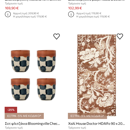
Τρέχουσα τιμή:
Τρέχουσα τιμή:
169,90 €
102,99 €
Αρχική τιμή:
209,90 €
Αρχική τιμή:
119,90 €
Η χαμηλότερη τιμή:
179,90 €
Η χαμηλότερη τιμή:
119,90 €
-25%
ΕΞΤΡΑ -5% ΜΕ ΚΩΔΙΚΟ*
ΕΞΤΡΑ -5% ΜΕ ΚΩΔΙΚΟ*
Σετ φλιτζάνια Bloomingville Check 375 ml 4-pack
Χαλί House Doctor HDAlfo 90 x 200 cm
Τρέχουσα τιμή:
Τρέχουσα τιμή: