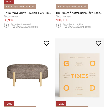
-12%
ΕΞΤΡΑ -5% ΜΕ ΚΩΔΙΚΟ*
ΕΞΤΡΑ -5% ΜΕ ΚΩΔΙΚΟ*
Τουρμπάνι για τα μαλλιά GLOV Linen Hair Wrap
Βαμβακερή παπλωματοθήκη Lacoste L BLOCK Greige 140 x 200 cm
Τρέχουσα τιμή:
Τρέχουσα τιμή:
35,90 €
100,99 €
Αρχική τιμή:
40,90 €
Αρχική τιμή:
119,90 €
Η χαμηλότερη τιμή:
40,90 €
Η χαμηλότερη τιμή:
104,99 €
-29%
-25%