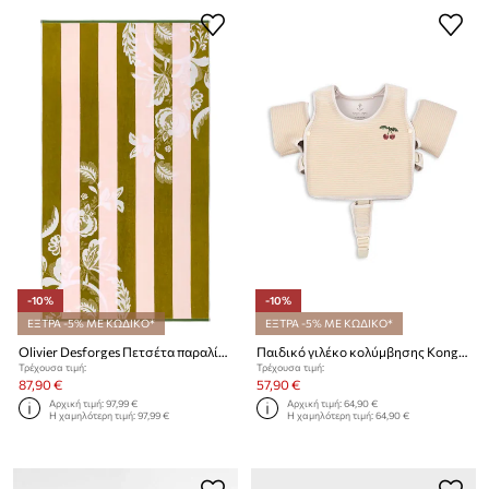
-10%
-10%
ΕΞΤΡΑ -5% ΜΕ ΚΩΔΙΚΟ*
ΕΞΤΡΑ -5% ΜΕ ΚΩΔΙΚΟ*
Olivier Desforges Πετσέτα παραλίας από υφασμάτινο υλικό GIRANDOL 90 x 160 cm
Παιδικό γιλέκο κολύμβησης Konges Sløjd HOLLIS SWIM WATER WINGS
Τρέχουσα τιμή:
Τρέχουσα τιμή:
87,90 €
57,90 €
Αρχική τιμή:
97,99 €
Αρχική τιμή:
64,90 €
Η χαμηλότερη τιμή:
97,99 €
Η χαμηλότερη τιμή:
64,90 €