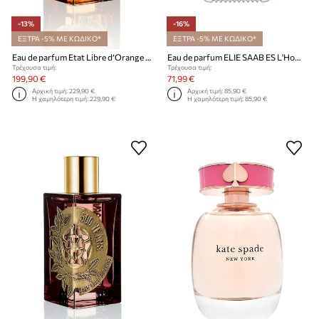
-13%
-16%
ΕΞΤΡΑ -5% ΜΕ ΚΩΔΙΚΟ*
ΕΞΤΡΑ -5% ΜΕ ΚΩΔΙΚΟ*
Eau de parfum Etat Libre d’Orange EdP Nat. Spray 100 ml
Eau de parfum ELIE SAAB ES L'Homme EDP 50ml
Τρέχουσα τιμή:
Τρέχουσα τιμή:
199,90 €
71,99 €
Αρχική τιμή:
229,90 €
Αρχική τιμή:
85,90 €
Η χαμηλότερη τιμή:
229,90 €
Η χαμηλότερη τιμή:
85,90 €