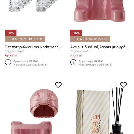
-11%
-16%
ΕΞΤΡΑ -5% ΜΕ ΚΩΔΙΚΟ*
ΕΞΤΡΑ -5% ΜΕ ΚΩΔΙΚΟ*
Σετ ποτηριών ουίσκι Nachtmann Ethno 434 / 294 ml 12 τεμάχια
Αντιρυτιδικό μαξιλαράκι με αφρό μνήμης GLOV Sleeping Beauty
Τρέχουσα τιμή:
Τρέχουσα τιμή:
56,90 €
56,99 €
Αρχική τιμή:
63,99 €
Αρχική τιμή:
67,99 €
Η χαμηλότερη τιμή:
63,99 €
Η χαμηλότερη τιμή:
67,99 €