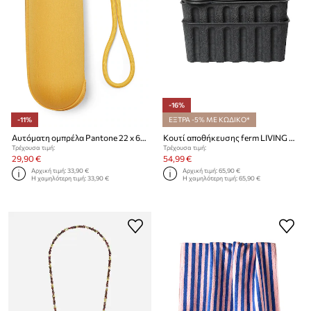
-16%
-11%
ΕΞΤΡΑ -5% ΜΕ ΚΩΔΙΚΟ*
Αυτόματη ομπρέλα Pantone 22 x 6,5 cm
Κουτί αποθήκευσης ferm LIVING Paper Pulp Box L/30 x 15 cm 2-pack
Τρέχουσα τιμή:
Τρέχουσα τιμή:
29,90 €
54,99 €
Αρχική τιμή:
33,90 €
Αρχική τιμή:
65,90 €
Η χαμηλότερη τιμή:
33,90 €
Η χαμηλότερη τιμή:
65,90 €