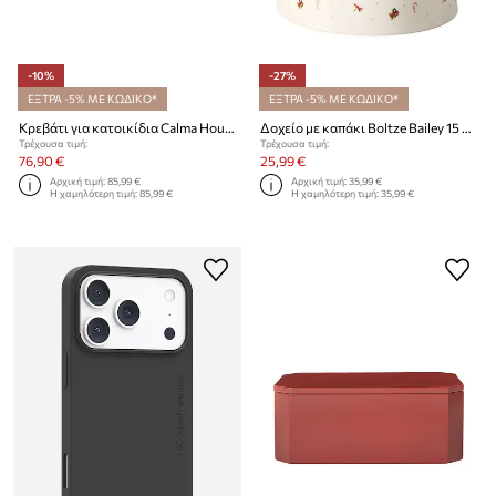
-10%
-27%
ΕΞΤΡΑ -5% ΜΕ ΚΩΔΙΚΟ*
ΕΞΤΡΑ -5% ΜΕ ΚΩΔΙΚΟ*
Κρεβάτι για κατοικίδια Calma House 87 x 58 x 25 cm
Δοχείο με καπάκι Boltze Bailey 15 x 18 cm
Τρέχουσα τιμή:
Τρέχουσα τιμή:
76,90 €
25,99 €
Αρχική τιμή:
85,99 €
Αρχική τιμή:
35,99 €
Η χαμηλότερη τιμή:
85,99 €
Η χαμηλότερη τιμή:
35,99 €