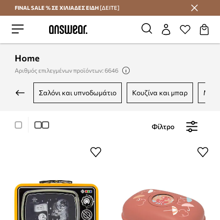
FINAL SALE % ΣΕ ΧΙΛΙΑΔΕΣ ΕΙΔΗ
[ΔΕΙΤΕ]
Εξοικονομήστε με το Answear Club
Home
Αριθμός επιλεγμένων προϊόντων: 6646
σαλόνι και υπνοδωμάτιο
κουζίνα και μπαρ
μπά
Φίλτρο