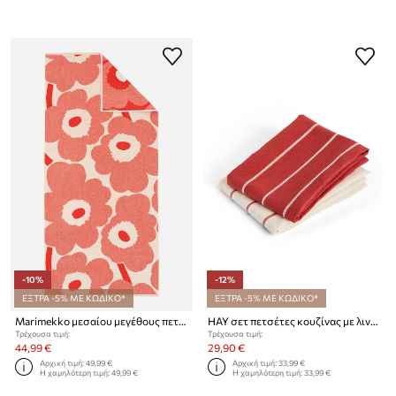
-10%
-12%
ΕΞΤΡΑ -5% ΜΕ ΚΩΔΙΚΟ*
ΕΞΤΡΑ -5% ΜΕ ΚΩΔΙΚΟ*
Marimekko μεσαίου μεγέθους πετσέτα βαμβακερή 70 x 150 cm
HAY σετ πετσέτες κουζίνας με λινό 52 x 80 cm
Τρέχουσα τιμή:
Τρέχουσα τιμή:
44,99 €
29,90 €
Αρχική τιμή:
49,99 €
Αρχική τιμή:
33,99 €
Η χαμηλότερη τιμή:
49,99 €
Η χαμηλότερη τιμή:
33,99 €