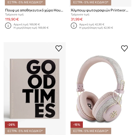
ΕΞΤΡΑ -5% ΜΕ ΚΩΔΙΚΟ*
ΕΞΤΡΑ -5% ΜΕ ΚΩΔΙΚΟ*
Πουφ με αποθηκευτικό χώρο House Nordic Branca 98 x 41 x 48 cm
Άλμπουμ φωτογραφιών Printworks Good Times
Τρέχουσα τιμή:
Τρέχουσα τιμή:
119,90 €
31,99 €
Αρχική τιμή:
169,90 €
Αρχική τιμή:
42,90 €
Η χαμηλότερη τιμή:
169,90 €
Η χαμηλότερη τιμή:
42,90 €
-26%
-15%
ΕΞΤΡΑ -5% ΜΕ ΚΩΔΙΚΟ*
ΕΞΤΡΑ -5% ΜΕ ΚΩΔΙΚΟ*