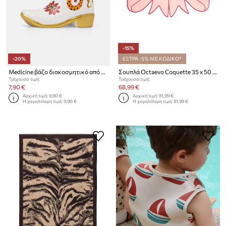
-15%
-20%
ΕΞΤΡΑ -5% ΜΕ ΚΩΔΙΚΟ*
Medicine βάζο διακοσμητικό από δολομίτη
Σουπλά Octaevo Coquette 35 x 50 cm 2-pack
Τρέχουσα τιμή:
Τρέχουσα τιμή:
7,90 €
68,99 €
Αρχική τιμή:
9,90 €
Αρχική τιμή:
81,99 €
Η χαμηλότερη τιμή:
9,90 €
Η χαμηλότερη τιμή:
81,99 €