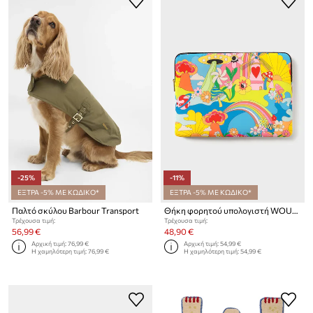
-25%
-11%
ΕΞΤΡΑ -5% ΜΕ ΚΩΔΙΚΟ*
ΕΞΤΡΑ -5% ΜΕ ΚΩΔΙΚΟ*
Παλτό σκύλου Barbour Transport
Θήκη φορητού υπολογιστή WOUF Magic Trip 13"/14"
Τρέχουσα τιμή:
Τρέχουσα τιμή:
56,99 €
48,90 €
Αρχική τιμή:
76,99 €
Αρχική τιμή:
54,99 €
Η χαμηλότερη τιμή:
76,99 €
Η χαμηλότερη τιμή:
54,99 €