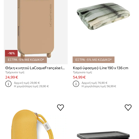
-16%
ΕΞΤΡΑ -5% ΜΕ ΚΩΔΙΚΟ*
ΕΞΤΡΑ -5% ΜΕ ΚΩΔΙΚΟ*
Θήκη κινητού LaCoqueFrançaise IPHONE 17 PRO
Καρό ύφασμα J-Line 190 x 136 cm
Τρέχουσα τιμή:
Τρέχουσα τιμή:
24,99 €
54,99 €
Αρχική τιμή:
29,90 €
Αρχική τιμή:
76,90 €
Η χαμηλότερη τιμή:
29,90 €
Η χαμηλότερη τιμή:
56,99 €