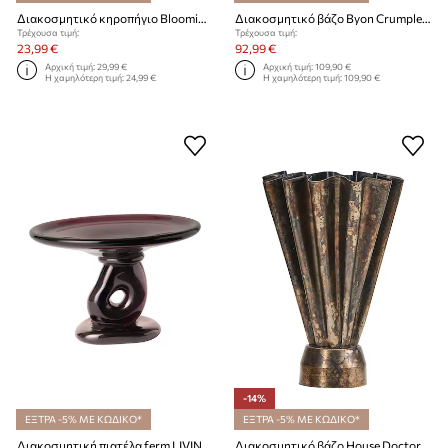
Διακοσμητικό κηροπήγιο Bloomingville Cidra 20 x 10 cm
Διακοσμητικό βάζο Byon Crumple 26 cm
Τρέχουσα τιμή:
Τρέχουσα τιμή:
23,99 €
92,99 €
Αρχική τιμή:
29,99 €
Αρχική τιμή:
109,90 €
Η χαμηλότερη τιμή:
24,99 €
Η χαμηλότερη τιμή:
109,90 €
-14%
ΕΞΤΡΑ -5% ΜΕ ΚΩΔΙΚΟ*
ΕΞΤΡΑ -5% ΜΕ ΚΩΔΙΚΟ*
Διακοσμητική πιατέλα ferm LIVING Damo Glass Centrepiece 21 cm
Διακοσμητικό βάζο House Doctor HDFlood 33 cm