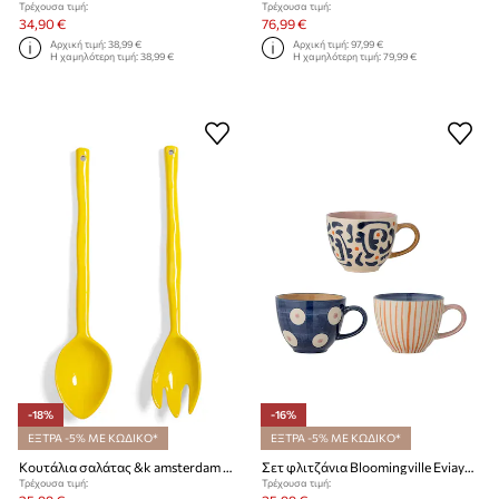
Τρέχουσα τιμή:
Τρέχουσα τιμή:
34,90 €
76,99 €
Αρχική τιμή:
38,99 €
Αρχική τιμή:
97,99 €
Η χαμηλότερη τιμή:
38,99 €
Η χαμηλότερη τιμή:
79,99 €
-18%
-16%
ΕΞΤΡΑ -5% ΜΕ ΚΩΔΙΚΟ*
ΕΞΤΡΑ -5% ΜΕ ΚΩΔΙΚΟ*
Κουτάλια σαλάτας &k amsterdam boavista uni 2-pack
Σετ φλιτζάνια Bloomingville Eviaya 290 ml 3-pack
Τρέχουσα τιμή:
Τρέχουσα τιμή: