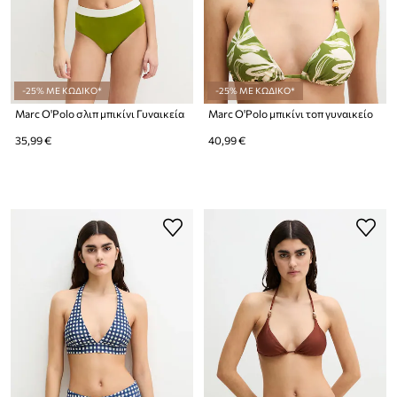
-25% ΜΕ ΚΩΔΙΚΟ*
-25% ΜΕ ΚΩΔΙΚΟ*
Marc O'Polo σλιπ μπικίνι Γυναικεία
Marc O'Polo μπικίνι τοπ γυναικείο
35,99 €
40,99 €