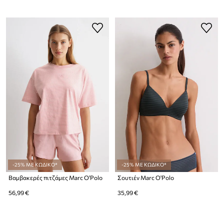
-25% ΜΕ ΚΩΔΙΚΟ*
-25% ΜΕ ΚΩΔΙΚΟ*
Βαμβακερές πιτζάμες Marc O'Polo
Σουτιέν Marc O'Polo
56,99 €
35,99 €