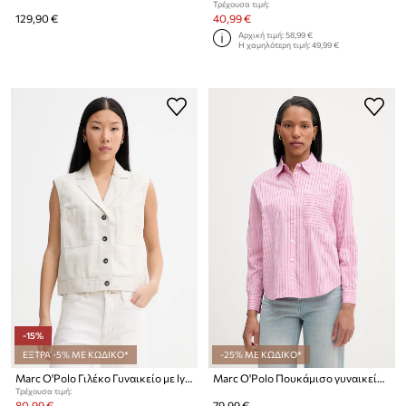
Τρέχουσα τιμή:
129,90 €
40,99 €
Αρχική τιμή:
58,99 €
Η χαμηλότερη τιμή:
49,99 €
-15%
ΕΞΤΡΑ -5% ΜΕ ΚΩΔΙΚΟ*
-25% ΜΕ ΚΩΔΙΚΟ*
Marc O'Polo Γιλέκο Γυναικείο με lyocell
Marc O'Polo Πουκάμισο γυναικείο με βαμβάκι
Τρέχουσα τιμή:
80,99 €
79,99 €