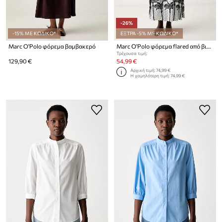
-26%
-15% ΜΕ ΚΩΔΙΚΟ*
ΕΞΤΡΑ -5% ΜΕ ΚΩΔΙΚΟ*
Marc O'Polo φόρεμα βαμβακερό
Marc O'Polo φόρεμα flared από βισκόζη
Τρέχουσα τιμή:
129,90 €
54,99 €
Αρχική τιμή:
74,99 €
Η χαμηλότερη τιμή:
74,99 €