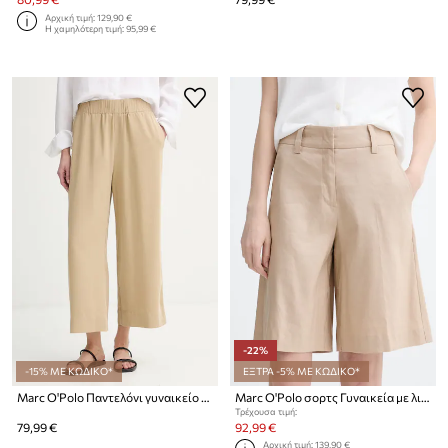
Αρχική τιμή:
129,90 €
Η χαμηλότερη τιμή:
95,99 €
-22%
-15% ΜΕ ΚΩΔΙΚΟ*
ΕΞΤΡΑ -5% ΜΕ ΚΩΔΙΚΟ*
Marc O'Polo Παντελόνι γυναικείο από lyocell
Marc O'Polo σορτς Γυναικεία με λινό
Τρέχουσα τιμή:
79,99 €
92,99 €
Αρχική τιμή:
139,90 €