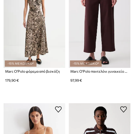
-15% ΜΕ ΚΩΔΙΚΟ*
-15% ΜΕ ΚΩΔΙΚΟ*
Marc O'Polo φόρεμα από βισκόζη
Marc O'Polo παντελόνι γυναικείο με βαμβάκι
179,90 €
97,99 €