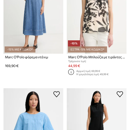
-10%
-15% ΜΕ ΚΩΔΙΚΟ*
ΕΞΤΡΑ -5% ΜΕ ΚΩΔΙΚΟ*
Marc O'Polo φόρεμα ντένιμ
Marc O'Polo Μπλούζα με τιράντες γυναικεία βαμβακερή
Τρέχουσα τιμή:
169,90 €
44,99 €
Αρχική τιμή:
69,99 €
Η χαμηλότερη τιμή:
49,99 €