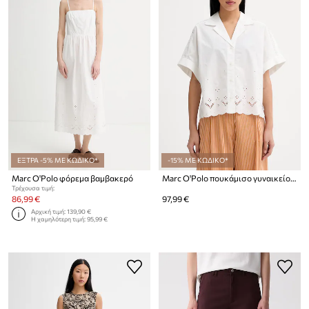
ΕΞΤΡΑ -5% ΜΕ ΚΩΔΙΚΟ*
-15% ΜΕ ΚΩΔΙΚΟ*
Marc O'Polo φόρεμα βαμβακερό
Marc O'Polo πουκάμισο γυναικείο βαμβακερό
Τρέχουσα τιμή:
86,99 €
97,99 €
Αρχική τιμή:
139,90 €
Η χαμηλότερη τιμή:
95,99 €