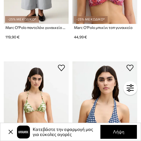
-25% ΜΕ ΚΩΔΙΚΟ*
-25% ΜΕ ΚΩΔΙΚΟ*
Marc O'Polo παντελόνι γυναικείο με lyocell
Marc O'Polo μπικίνι τοπ γυναικείο
119,90 €
44,99 €
Κατεβάστε την εφαρμογή μας
Λήψη
για εύκολες αγορές