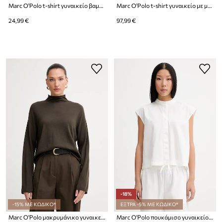
Marc O'Polo t-shirt γυναικείο βαμβακερό
Marc O'Polo t-shirt γυναικείο με μοντάλ
24,99 €
97,99 €
-18%
-15% ΜΕ ΚΩΔΙΚΟ*
ΕΞΤΡΑ -5% ΜΕ ΚΩΔΙΚΟ*
Marc O'Polo μακρυμάνικο γυναικείο μάλλινο
Marc O'Polo πουκάμισο γυναικείο βαμβακερό