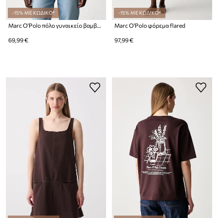
-15% ΜΕ ΚΩΔΙΚΟ*
-15% ΜΕ ΚΩΔΙΚΟ*
Marc O'Polo πόλο γυναικείο βαμβακερό
Marc O'Polo φόρεμα flared
69,99 €
97,99 €