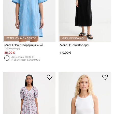
ΕΞΤΡΑ -5% ΜΕ ΚΩΔΙΚΟ*
-25% ΜΕ ΚΩΔΙΚΟ*
Marc O'Polo φόρεμα με λινό
Marc O'Polo Φόρεμα
Τρέχουσα τιμή:
85,99 €
119,90 €
Αρχική τιμή:
119,90 €
Η χαμηλότερη τιμή:
90,99 €