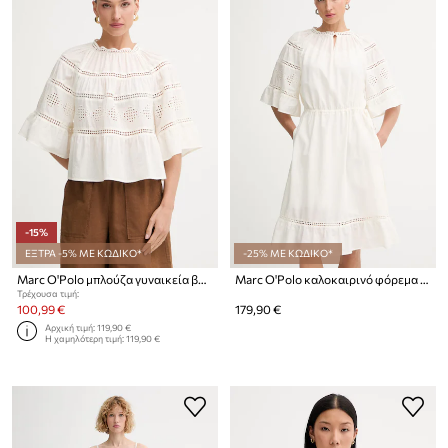
-15%
ΕΞΤΡΑ -5% ΜΕ ΚΩΔΙΚΟ*
-25% ΜΕ ΚΩΔΙΚΟ*
Marc O'Polo μπλούζα γυναικεία βαμβακερή
Marc O'Polo καλοκαιρινό φόρεμα βαμβακερό
Τρέχουσα τιμή:
100,99 €
179,90 €
Αρχική τιμή:
119,90 €
Η χαμηλότερη τιμή:
119,90 €