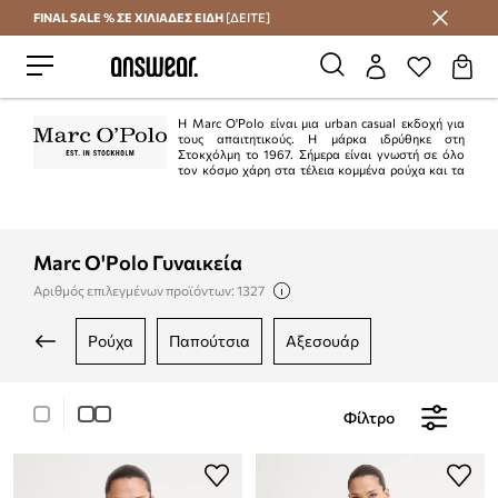
FINAL SALE % ΣΕ ΧΙΛΙΑΔΕΣ ΕΙΔΗ
[ΔΕΙΤΕ]
Εξοικονομήστε με το Answear Club
Η Marc O'Polo είναι μια urban casual εκδοχή για
τους απαιτητικούς. Η μάρκα ιδρύθηκε στη
Στοκχόλμη το 1967. Σήμερα είναι γνωστή σε όλο
τον κόσμο χάρη στα τέλεια κομμένα ρούχα και τα
εξαιρετικά υφάσματα. Οι συλλογές του Marc O'Polo απευθύνονται σε
ανθρώπους παθιασμένους με τη μόδα και να ακολουθούν τις τάσεις και σε
όσους η ποιότητα των ρούχων είναι το πιο σημαντικό.
Marc O'Polo Γυναικεία
Αριθμός επιλεγμένων προϊόντων: 1327
ρούχα
παπούτσια
αξεσουάρ
Φίλτρο