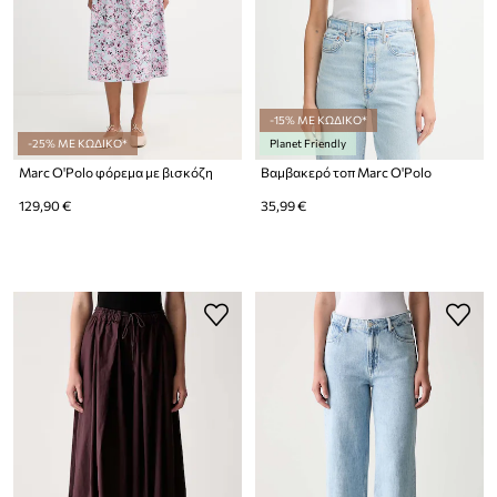
-15% ΜΕ ΚΩΔΙΚΟ*
-25% ΜΕ ΚΩΔΙΚΟ*
Planet Friendly
Marc O'Polo φόρεμα με βισκόζη
Βαμβακερό τοπ Marc O'Polo
129,90 €
35,99 €