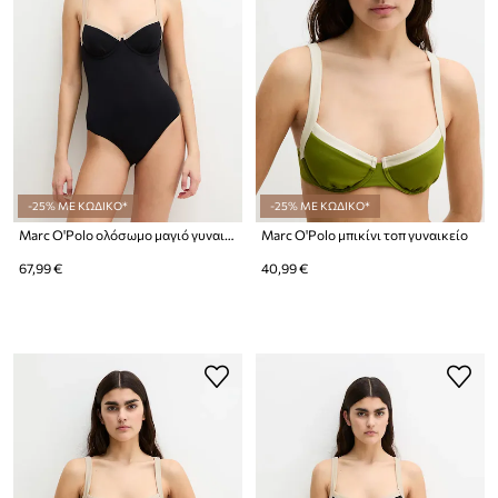
-25% ΜΕ ΚΩΔΙΚΟ*
-25% ΜΕ ΚΩΔΙΚΟ*
Marc O'Polo ολόσωμο μαγιό γυναικείο
Marc O'Polo μπικίνι τοπ γυναικείο
67,99 €
40,99 €