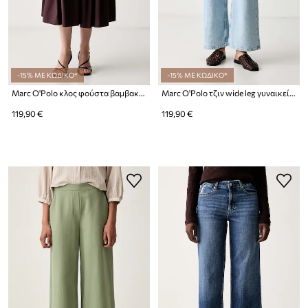
-15% ΜΕ ΚΩΔΙΚΟ*
-15% ΜΕ ΚΩΔΙΚΟ*
Marc O'Polo κλος φούστα βαμβακερή
Marc O'Polo τζιν wide leg γυναικεία
119,90 €
119,90 €