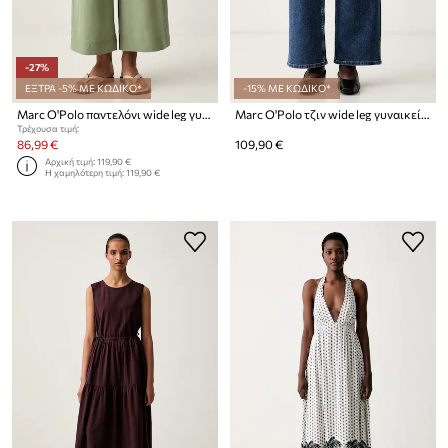
-27%
ΕΞΤΡΑ -5% ΜΕ ΚΩΔΙΚΟ*
-15% ΜΕ ΚΩΔΙΚΟ*
Marc O'Polo παντελόνι wide leg γυναικείο με λινό
Marc O'Polo τζιν wide leg γυναικεία
Τρέχουσα τιμή:
86,99 €
109,90 €
Αρχική τιμή:
119,90 €
Η χαμηλότερη τιμή:
119,90 €