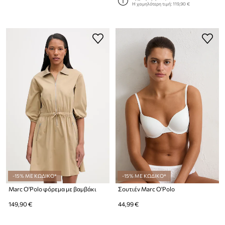
Η χαμηλότερη τιμή:
119,90 €
-15% ΜΕ ΚΩΔΙΚΟ*
-15% ΜΕ ΚΩΔΙΚΟ*
Marc O'Polo φόρεμα με βαμβάκι
Σουτιέν Marc O'Polo
149,90 €
44,99 €