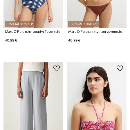
-25% ΜΕ ΚΩΔΙΚΟ*
-25% ΜΕ ΚΩΔΙΚΟ*
Marc O'Polo σλιπ μπικίνι Γυναικεία
Marc O'Polo μπικίνι τοπ γυναικείο
40,99 €
40,99 €