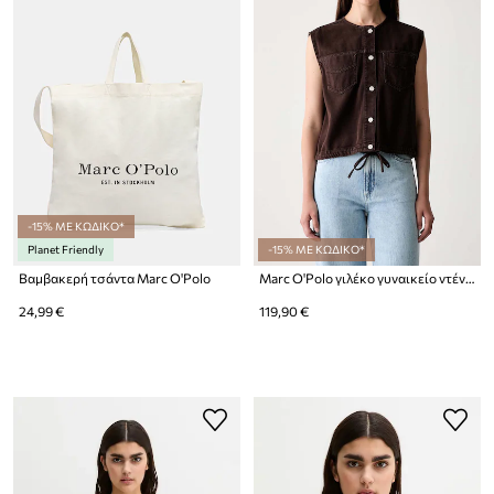
-15% ΜΕ ΚΩΔΙΚΟ*
Planet Friendly
-15% ΜΕ ΚΩΔΙΚΟ*
Βαμβακερή τσάντα Marc O'Polo
Marc O'Polo γιλέκο γυναικείο ντένιμ
24,99 €
119,90 €