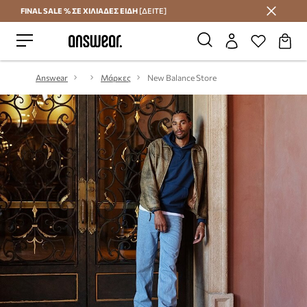
FINAL SALE % ΣΕ ΧΙΛΙΑΔΕΣ ΕΙΔΗ
[ΔΕΙΤΕ]
Εξοικονομήστε με το Answear Club
Answear
Μάρκες
New Balance Store