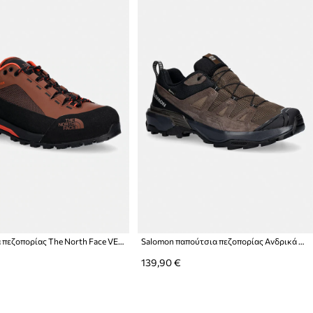
Παπούτσια πεζοπορίας The North Face VERTO ALPINE GORE-TEX
Salomon παπούτσια πεζοπορίας Ανδρικά X ULTRA 360 GTX
139,90 €