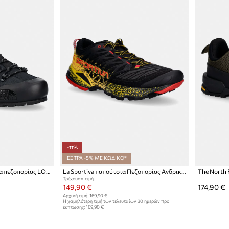
-11%
ΕΞΤΡΑ -5% ΜΕ ΚΩΔΙΚΟ*
The North Face παπούτσια πεζοπορίας LOW GORE-TEX
La Sportiva παπούτσια Πεζοπορίας Ανδρικά Akasha II
Τρέχουσα τιμή:
149,90 €
174,90 €
Αρχική τιμή:
169,90 €
Η χαμηλότερη τιμή των τελευταίων 30 ημερών προ
έκπτωσης:
169,90 €