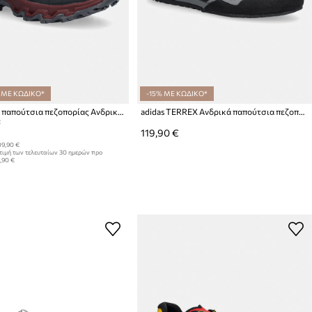
 ΜΕ ΚΩΔΙΚΟ*
-15% ΜΕ ΚΩΔΙΚΟ*
La Sportiva παπούτσια πεζοπορίας Ανδρικά Ultra Raptor 3 GTX
adidas TERREX Ανδρικά παπούτσια πεζοπορίας Skychaser Solo 3
:
119,90 €
9,90 €
τιμή των τελευταίων 30 ημερών προ
,90 €