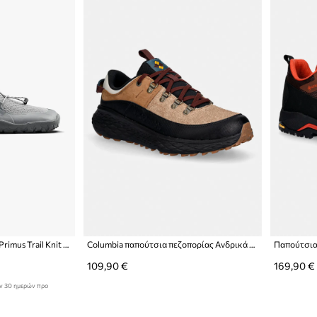
Παπούτσια Vivobarefoot Primus Trail Knit FG
Columbia παπούτσια πεζοπορίας Ανδρικά TERRASTRIDE
109,90 €
169,90 €
ων 30 ημερών προ