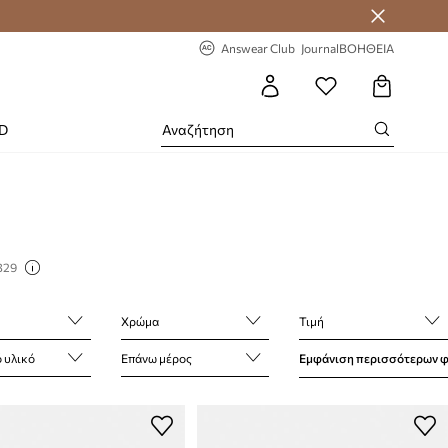
-20% στην πρώτη παραγγελία
Answear Club
Journal
ΒΟΗΘΕΙΑ
RD
329
Χρώμα
Τιμή
 υλικό
Επάνω μέρος
Εμφάνιση περισσότερων 