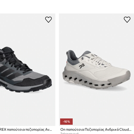
-10%
adidas TERREX παπούτσια πεζοπορίας Ανδρικά Estrail 3
On παπούτσια Πεζοπορίας Ανδρικά Cloudhorizon 2
Τρέχουσα τιμή: