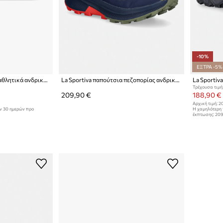
-10%
ΕΞΤΡΑ -5%
Vivobarefoot παπούτσια αθλητικά ανδρικά PRIMUS TRAIL FLOW
La Sportiva παπούτσια πεζοπορίας ανδρικά Prodigio Hike Gtx
Τρέχουσα τιμή
209,90 €
188,90 €
Αρχική τιμή:
20
ων 30 ημερών προ
Η χαμηλότερη 
έκπτωσης:
209