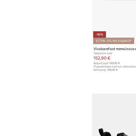
-10%
ΕΞΤΡΑ -5% ΜΕ ΚΩΔΙΚΟ*
Τρέχουσα τιμή:
152,90 €
Αρχική τιμή:
169,90 €
Η χαμηλότερη τιμή των τελευταί
έκπτωσης:
169,90 €