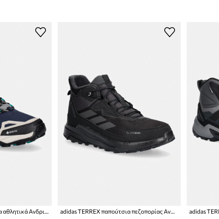
adidas TERREX παπούτσια αθλητικά Ανδρικά Skychaser AX5
adidas TERREX παπούτσια πεζοπορίας Ανδρικά Anylander Climawarm+