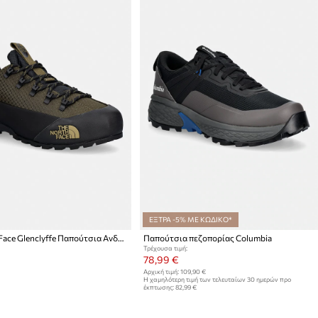
ΕΞΤΡΑ -5% ΜΕ ΚΩΔΙΚΟ*
The North Face Glenclyffe Παπούτσια Ανδρικά
Παπούτσια πεζοπορίας Columbia
Τρέχουσα τιμή:
78,99 €
Αρχική τιμή:
109,90 €
Η χαμηλότερη τιμή των τελευταίων 30 ημερών προ
έκπτωσης:
82,99 €