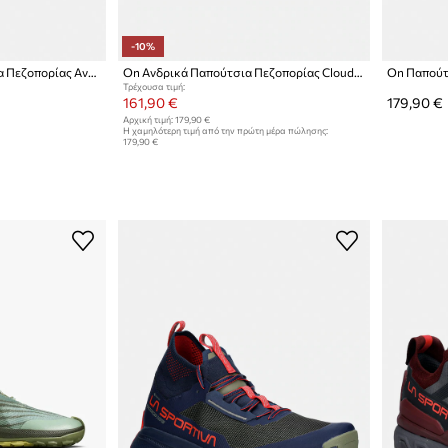
-10%
adidas TERREX παπούτσια Πεζοπορίας Ανδρικά Trailmaker 2 GTX
On Ανδρικά Παπούτσια Πεζοπορίας Cloudhorizon 2
Τρέχουσα τιμή:
161,90 €
179,90 €
Αρχική τιμή:
179,90 €
Η χαμηλότερη τιμή από την πρώτη μέρα πώλησης:
179,90 €