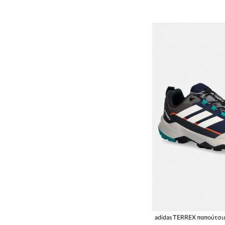
Κοσμήματα
Μάσκες
Μπουκάλια και θερμός
Ομπρέλες
Πορτοφόλια
Ρολόγια
Σάκοι και βαλίτσες
Σακίδια πλάτης
Σκουφιά και καπέλα
Τσαντάκια μέσης
Τσάντες καλλυντικών
Υπαίθρια και τουρισμός