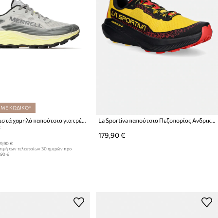
 ΜΕ ΚΩΔΙΚΟ*
Merrell κλειστά χαμηλά παπούτσια για τρέξιμο Ανδρικά AGILITY PEAK 6
La Sportiva παπούτσια Πεζοπορίας Ανδρικά Prodigio 2
:
179,90 €
9,90 €
τιμή των τελευταίων 30 ημερών προ
,90 €