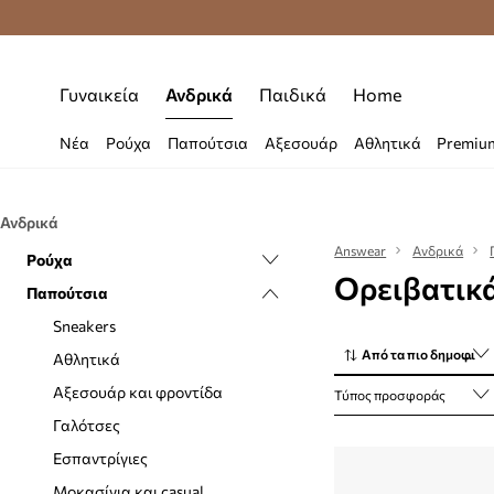
Δωρεάν μεταφορικά από 70 €
Γυναικεία
Ανδρικά
Παιδικά
Home
Νέα
Ρούχα
Παπούτσια
Αξεσουάρ
Αθλητικά
Premiu
Ανδρικά
Answear
Ανδρικά
Ρούχα
Ορειβατικ
Παπούτσια
T-shirt και Polo μπλουζάκια
Εσώρουχα
Sneakers
Από τα πιο δημοφιλή
Κάλτσες
Αθλητικά
Ισοθερμικά εσώρουχα
Αξεσουάρ και φροντίδα
Τύπος προσφοράς
Παλτό
Γαλότσες
Μαγιό
Εσπαντρίγιες
Μπουφάν
Μοκασίνια και casual