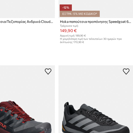
-12%
ΕΞΤΡΑ -5% ΜΕ ΚΩΔΙΚΟ*
On Παπούτσια Πεζοπορίας Ανδρικά Cloudhorizon 2
Hoka παπούτσια προπόνησης Speedgoat 6 GTX
Τρέχουσα τιμή:
149,90 €
Αρχική τιμή:
189,90 €
Η χαμηλότερη τιμή των τελευταίων 30 ημερών προ
έκπτωσης:
170,90 €