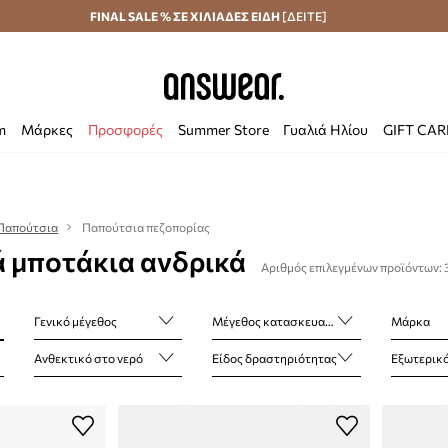
Αποστολή σε 24 ώρες
FINAL SALE % ΣΕ ΧΙΛΙΑΔΕΣ ΕΙΔΗ
Εξοικονομήστε με το Answear Club
[ΔΕΙΤΕ]
m
Μάρκες
Προσφορές
Summer Store
Γυαλιά Ηλίου
GIFT CA
Παπούτσια
Παπούτσια πεζοπορίας
ά μποτάκια ανδρικά
Αριθμός επιλεγμένων προϊόντων: 
Γενικό μέγεθος
Μέγεθος κατασκευαστή
Μάρκα
Ανθεκτικό στο νερό
Είδος δραστηριότητας
Εξωτερικό