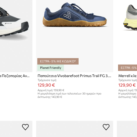
ΕΞΤΡΑ -5% ΜΕ ΚΩΔΙΚΟ*
Planet Friendly
ΕΞΤΡΑ -5%
adidas TERREX παπούτσια Πεζοπορίας Ανδρικά Trail Maker 2 GTX
Παπούτσια Vivobarefoot Primus Trail FG 3.5
Τρέχουσα τιμή:
Τρέχουσα τιμή
129,90 €
129,90 €
Αρχική τιμή:
159,90 €
Αρχική τιμή:
15
Η χαμηλότερη τιμή των τελευταίων 30 ημερών προ
Η χαμηλότερη 
έκπτωσης:
143,90 €
έκπτωσης:
143