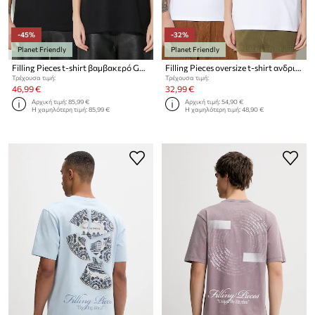
-45%
-32%
Planet Friendly
Planet Friendly
Filling Pieces t-shirt βαμβακερό Gowtu
Filling Pieces oversize t-shirt ανδρικό βαμβακερό Slim
Τρέχουσα τιμή:
Τρέχουσα τιμή:
46,99 €
32,99 €
Αρχική τιμή:
85,99 €
Αρχική τιμή:
54,90 €
Η χαμηλότερη τιμή:
85,99 €
Η χαμηλότερη τιμή:
48,90 €