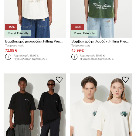
-15%
-46%
Planet Friendly
Planet Friendly
Βαμβακερό μπλουζάκι Filling Pieces Band
Βαμβακερό μπλουζάκι Filling Pieces Vinyl
Τρέχουσα τιμή:
Τρέχουσα τιμή:
72,99 €
45,99 €
Αρχική τιμή:
85,99 €
Αρχική τιμή:
85,99 €
Η χαμηλότερη τιμή:
85,99 €
Η χαμηλότερη τιμή:
85,99 €