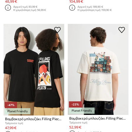
48,99 €
104,99 €
Αρχική τιμή:
83,99 €
Αρχική τιμή:
189,90 €
Η χαμηλότερη τιμή:
56,99 €
Η χαμηλότερη τιμή:
159,90 €
-23%
-47%
Planet Friendly
Planet Friendly
Βαμβακερό μπλουζάκι Filling Pieces Speaker Wall
Βαμβακερό μπλουζάκι Filling Pieces Sunset
Τρέχουσα τιμή:
Τρέχουσα τιμή:
52,99 €
47,99 €