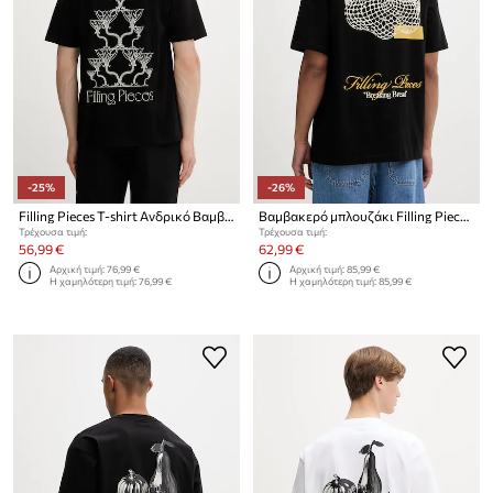
-25%
-26%
Filling Pieces T-shirt Ανδρικό Βαμβακερό Champagne
Βαμβακερό μπλουζάκι Filling Pieces Citrus
Τρέχουσα τιμή:
Τρέχουσα τιμή:
56,99 €
62,99 €
Αρχική τιμή:
76,99 €
Αρχική τιμή:
85,99 €
Η χαμηλότερη τιμή:
76,99 €
Η χαμηλότερη τιμή:
85,99 €