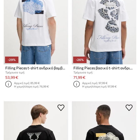
-29%
-26%
Filling Pieces t-shirt ανδρικό βαμβακερό Citrus
Filling Pieces βασικό t-shirt ανδρικό βαμβακερό Broken Plate
Τρέχουσα τιμή:
Τρέχουσα τιμή:
53,99 €
71,99 €
Αρχική τιμή:
85,99 €
Αρχική τιμή:
97,99 €
Η χαμηλότερη τιμή:
76,99 €
Η χαμηλότερη τιμή:
97,99 €