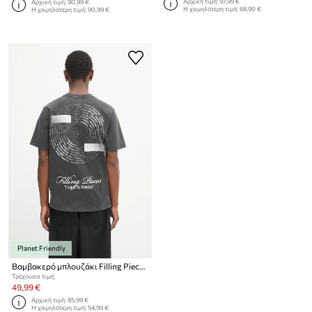
Αρχική τιμή:
97,99 €
Αρχική τιμή:
90,99 €
Η χαμηλότερη τιμή:
68,90 €
Η χαμηλότερη τιμή:
90,99 €
Planet Friendly
Βαμβακερό μπλουζάκι Filling Pieces Vinyl
Τρέχουσα τιμή:
49,99 €
Αρχική τιμή:
85,99 €
Η χαμηλότερη τιμή:
54,99 €