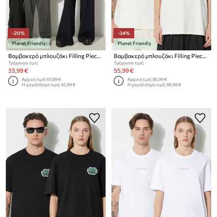
-20%
-34%
Planet Friendly
Planet Friendly
Βαμβακερό μπλουζάκι Filling Pieces Boxy
Βαμβακερό μπλουζάκι Filling Pieces T-shirt Gowtu
Τρέχουσα τιμή:
Τρέχουσα τιμή:
33,99 €
55,99 €
Αρχική τιμή:
67,99 €
Αρχική τιμή:
85,99 €
Η χαμηλότερη τιμή:
42,99 €
Η χαμηλότερη τιμή:
85,99 €