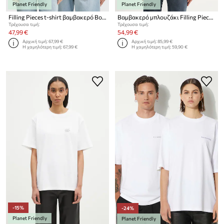
Planet Friendly
Planet Friendly
Filling Pieces t-shirt βαμβακερό Boxy Κεντημένο
Βαμβακερό μπλουζάκι Filling Pieces Grammophone
Τρέχουσα τιμή:
Τρέχουσα τιμή:
47,99 €
54,99 €
Αρχική τιμή:
67,99 €
Αρχική τιμή:
85,99 €
Η χαμηλότερη τιμή:
67,99 €
Η χαμηλότερη τιμή:
59,90 €
-15%
-24%
Planet Friendly
Planet Friendly