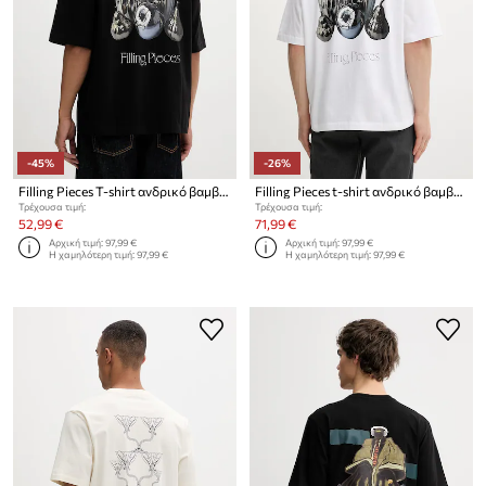
-45%
-26%
Filling Pieces T-shirt ανδρικό βαμβακερό Chrome Fruit
Filling Pieces t-shirt ανδρικό βαμβακερό Chrome Fruit
Τρέχουσα τιμή:
Τρέχουσα τιμή:
52,99 €
71,99 €
Αρχική τιμή:
97,99 €
Αρχική τιμή:
97,99 €
Η χαμηλότερη τιμή:
97,99 €
Η χαμηλότερη τιμή:
97,99 €