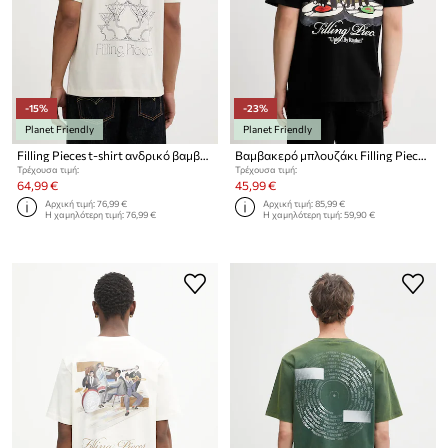
-15%
-23%
Planet Friendly
Planet Friendly
Filling Pieces t-shirt ανδρικό βαμβακερό Champagne
Βαμβακερό μπλουζάκι Filling Pieces T-shirt DJ
Τρέχουσα τιμή:
Τρέχουσα τιμή:
64,99 €
45,99 €
Αρχική τιμή:
76,99 €
Αρχική τιμή:
85,99 €
Η χαμηλότερη τιμή:
76,99 €
Η χαμηλότερη τιμή:
59,90 €