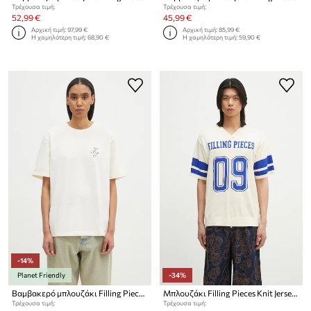
Τρέχουσα τιμή:
Τρέχουσα τιμή:
52,99 €
45,99 €
Αρχική τιμή:
97,99 €
Αρχική τιμή:
85,99 €
Η χαμηλότερη τιμή:
68,90 €
Η χαμηλότερη τιμή:
59,90 €
-14%
Planet Friendly
-34%
Βαμβακερό μπλουζάκι Filling Pieces
Μπλουζάκι Filling Pieces Knit Jersey American Football
Τρέχουσα τιμή:
Τρέχουσα τιμή: