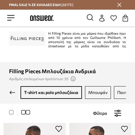
FINAL SALE % ΣΕ ΧΙΛΙΑΔΕΣ ΕΙΔΗ
[ΔΕΙΤΕ]
Εξοικονομήστε με το Answear Club
Η Filling Pieces είναι μια μάρκα που ιδρύθηκε πριν
από 10 χρόνια από τον Guillaume Philibert. Η
αποστολή της μάρκας είναι να συνδυάσει το
streetwear με τη μόδα κατευθείαν από τις
πασαρέλες και να δημιουργήσει μια πολυτελή προσφορά σε προσιτή τιμή.
Filling Pieces Μπλουζάκια Ανδρικά
Αριθμός επιλεγμένων προϊόντων: 35
t-shirt και polo μπλουζάκια
μπουφάν
παντελό
Φίλτρο