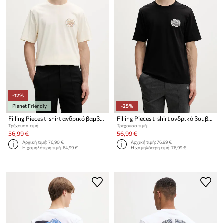
-12%
Planet Friendly
-25%
Filling Pieces t-shirt ανδρικό βαμβακερό Gowtu Tonal
Filling Pieces t-shirt ανδρικό βαμβακερό Gowtu Tonal
Τρέχουσα τιμή:
Τρέχουσα τιμή:
56,99 €
56,99 €
Αρχική τιμή:
76,90 €
Αρχική τιμή:
76,99 €
Η χαμηλότερη τιμή:
64,99 €
Η χαμηλότερη τιμή:
76,99 €