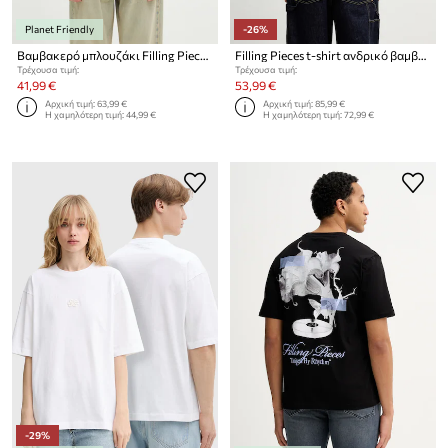
Planet Friendly
-26%
Βαμβακερό μπλουζάκι Filling Pieces
Filling Pieces t-shirt ανδρικό βαμβακερό Citrus
Τρέχουσα τιμή:
Τρέχουσα τιμή:
41,99 €
53,99 €
Αρχική τιμή:
63,99 €
Αρχική τιμή:
85,99 €
Η χαμηλότερη τιμή:
44,99 €
Η χαμηλότερη τιμή:
72,99 €
-29%