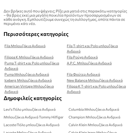
Δεν βρήκες αυτό που ψάχνεις; Ρίξε μια ματιά στις παρακάτω κατηγορίες
– θα βρεις εκεί μια μεγάλη ποικιλία προϊόντων προσαρμοσμένων σε
κάθε ανάγκη. Εμπλουτίζουμε συνεχώς τη συλλογή μας, οπότε πάντα σε
περιμένει κάτι νέο.
Περισσότερες κατηγορίες
Fila Μπλουζάκια Ανδρικά
Fila T-shirt και Polo μπλουζάκια
Ανδρικά
Filippa K Μπλουζάκια Ανδρικά
Fila Ρούχα Ανδρικά
Puma T-shirt και Polo μπλουζάκια
A.P.C. Μπλουζάκια Ανδρικά
Ανδρικά
Puma Μπλουζάκια Ανδρικά
Fila Φούτερ Ανδρικά
Iceberg Μπλουζάκια Ανδρικά
New Balance Μπλουζάκια Ανδρικά
American Vintage Μπλουζάκια
Filippa K T-shirt και Polo μπλουζάκια
Ανδρικά
Ανδρικά
Δημοφιλείς κατηγορίες
Levi's Πόλο μπλουζάκια Ανδρικά
Columbia Μπλουζάκια Ανδρικά
Μπλουζάκια Ανδρικά Tommy Hilfiger
Champion Μπλουζάκια Ανδρικά
Lacoste Πόλο μπλουζάκια Ανδρικά
Calvin Klein Μπλουζάκια Ανδρικά
Lacoste Μπλουζάκια Ανδρικά
Calvin Klein Jeans Μπλουζάκια