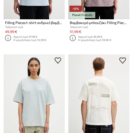
-13%
Planet Friendly
Filling Pieces t-shirt ανδρικό βαμβακερό Broken Plate
Βαμβακερό μπλουζάκι Filling Pieces Vinyl
Τρέχουσα τιμή:
Τρέχουσα τιμή:
49,99 €
51,99 €
Αρχική τιμή:
97,99 €
Αρχική τιμή:
85,99 €
Η χαμηλότερη τιμή:
52,99 €
Η χαμηλότερη τιμή:
59,90 €