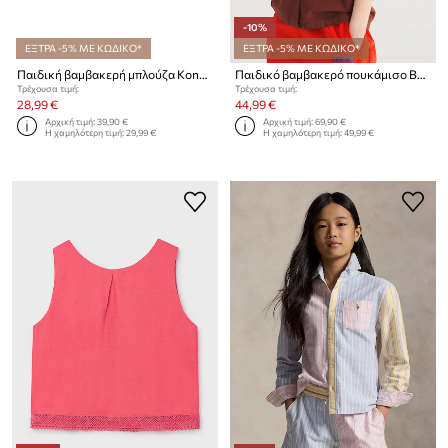
-10%
ΕΞΤΡΑ -5% ΜΕ ΚΩΔΙΚΟ*
ΕΞΤΡΑ -5% ΜΕ ΚΩΔΙΚΟ*
Παιδική βαμβακερή μπλούζα Konges Sløjd AVA SS TOP GOTS
Παιδικό βαμβακερό πουκάμισο Bobo Choses
Τρέχουσα τιμή:
Τρέχουσα τιμή:
28,99 €
44,99 €
Αρχική τιμή:
39,90 €
Αρχική τιμή:
69,90 €
Η χαμηλότερη τιμή:
29,99 €
Η χαμηλότερη τιμή:
49,99 €