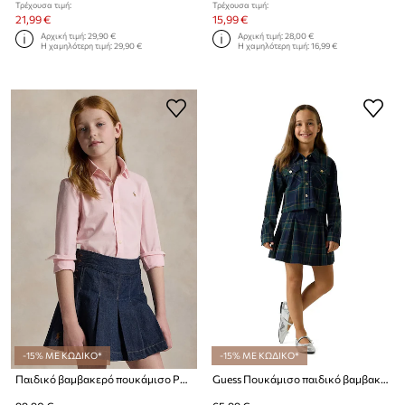
Τρέχουσα τιμή:
Τρέχουσα τιμή:
21,99 €
15,99 €
Αρχική τιμή:
29,90 €
Αρχική τιμή:
28,00 €
Η χαμηλότερη τιμή:
29,90 €
Η χαμηλότερη τιμή:
16,99 €
-15% ΜΕ ΚΩΔΙΚΟ*
-15% ΜΕ ΚΩΔΙΚΟ*
Παιδικό βαμβακερό πουκάμισο Polo Ralph Lauren
Guess Πουκάμισο παιδικό βαμβακερό