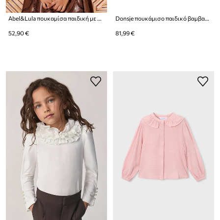
Abel&Lula πουκαμίσα παιδική με βισκόζη
Donsje πουκάμισο παιδικό βαμβακερό Fini Blouse
52,90 €
81,99 €