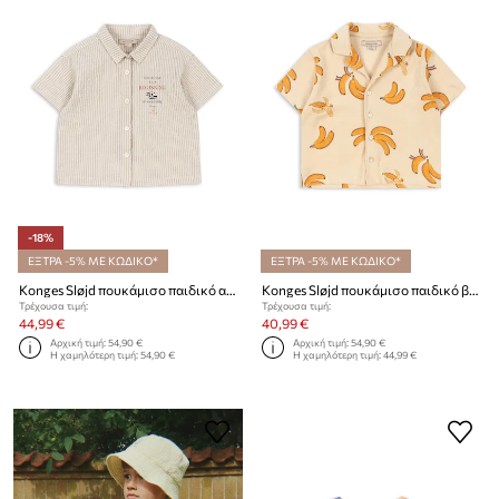
-18%
ΕΞΤΡΑ -5% ΜΕ ΚΩΔΙΚΟ*
ΕΞΤΡΑ -5% ΜΕ ΚΩΔΙΚΟ*
Konges Sløjd πουκάμισο παιδικό από βαμβάκι με ελαστάν ELLIOT SS SHIRT GOTS
Konges Sløjd πουκάμισο παιδικό βαμβακερό ITTY SHIRT GOTS
Τρέχουσα τιμή:
Τρέχουσα τιμή:
44,99 €
40,99 €
Αρχική τιμή:
54,90 €
Αρχική τιμή:
54,90 €
Η χαμηλότερη τιμή:
54,90 €
Η χαμηλότερη τιμή:
44,99 €