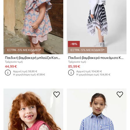
-18%
ΕΞΤΡΑ -5% ΜΕ ΚΩΔΙΚΟ*
ΕΞΤΡΑ -5% ΜΕ ΚΩΔΙΚΟ*
Παιδική βαμβακερή μπλούζα Konges Sløjd KIM FRILL SS SHIRT GOTS
Παιδικό βαμβακερό πουκάμισο Karl Lagerfeld
Τρέχουσα τιμή:
Τρέχουσα τιμή:
44,99 €
85,99 €
Αρχική τιμή:
59,90 €
Αρχική τιμή:
104,90 €
Η χαμηλότερη τιμή:
47,99 €
Η χαμηλότερη τιμή:
104,90 €