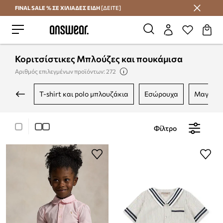
FINAL SALE % ΣΕ ΧΙΛΙΑΔΕΣ ΕΙΔΗ
[ΔΕΙΤΕ]
Εξοικονομήστε με το Answear Club
Κοριτσίστικες Μπλούζες και πουκάμισα
Αριθμός επιλεγμένων προϊόντων: 272
t-shirt και polo μπλουζάκια
εσώρουχα
μαγιό
Φίλτρο