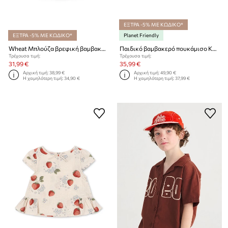
ΕΞΤΡΑ -5% ΜΕ ΚΩΔΙΚΟ*
ΕΞΤΡΑ -5% ΜΕ ΚΩΔΙΚΟ*
Planet Friendly
Wheat Μπλούζα βρεφική βαμβακερή
Παιδικό βαμβακερό πουκάμισο Konges Sløjd PACEY SHIRT GOTS
Τρέχουσα τιμή:
Τρέχουσα τιμή:
31,99 €
35,99 €
Αρχική τιμή:
38,99 €
Αρχική τιμή:
49,90 €
Η χαμηλότερη τιμή:
34,90 €
Η χαμηλότερη τιμή:
37,99 €