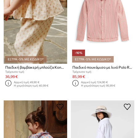
-10%
ΕΞΤΡΑ -5% ΜΕ ΚΩΔΙΚΟ*
ΕΞΤΡΑ -5% ΜΕ ΚΩΔΙΚΟ*
Παιδική βαμβακερή μπλούζα Konges Sløjd COCO TOP GOTS
Παιδικό πουκάμισο με λινό Polo Ralph Lauren
Τρέχουσα τιμή:
Τρέχουσα τιμή:
36,99 €
85,99 €
Αρχική τιμή:
49,90 €
Αρχική τιμή:
124,90 €
Η χαμηλότερη τιμή:
40,99 €
Η χαμηλότερη τιμή:
95,99 €