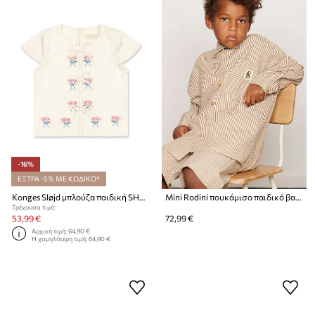
-16%
ΕΞΤΡΑ -5% ΜΕ ΚΩΔΙΚΟ*
Konges Sløjd μπλούζα παιδική SHEENY SS TOP
Mini Rodini πουκάμισο παιδικό βαμβακερό Poplin
Τρέχουσα τιμή:
53,99 €
72,99 €
Αρχική τιμή:
64,90 €
Η χαμηλότερη τιμή:
64,90 €