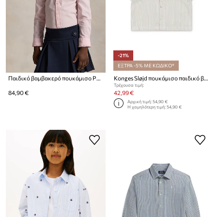
-21%
ΕΞΤΡΑ -5% ΜΕ ΚΩΔΙΚΟ*
Παιδικό βαμβακερό πουκάμισο Polo Ralph Lauren
Konges Sløjd πουκάμισο παιδικό βαμβακερό ALLIE SAILOR SHIRT GOTS
Τρέχουσα τιμή:
84,90 €
42,99 €
Αρχική τιμή:
54,90 €
Η χαμηλότερη τιμή:
54,90 €