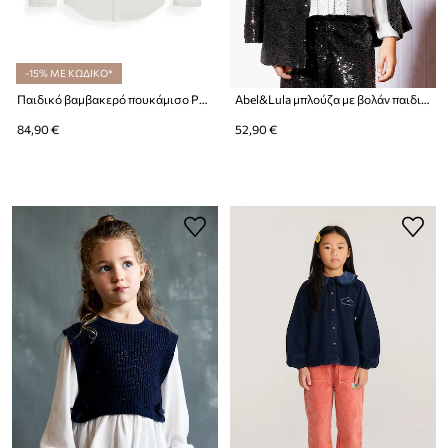
-15% ΜΕ ΚΩΔΙΚΟ*
Παιδικό βαμβακερό πουκάμισο Polo Ralph Lauren
Abel&Lula μπλούζα με βολάν παιδική βαμβακερή
84,90 €
52,90 €