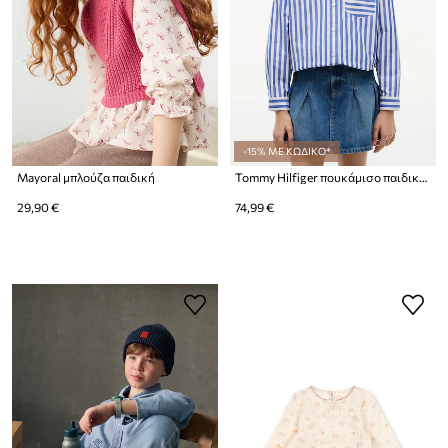
-15% ΜΕ ΚΩΔΙΚΟ*
Mayoral μπλούζα παιδική
Tommy Hilfiger πουκάμισο παιδικό βαμβακερό
29,90 €
74,99 €