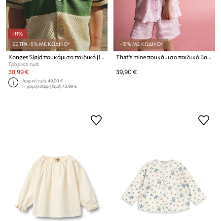
-11%
ΕΞΤΡΑ -5% ΜΕ ΚΩΔΙΚΟ*
-15% ΜΕ ΚΩΔΙΚΟ*
Konges Sløjd πουκάμισο παιδικό βαμβακερό HAI KNIT SHIRT GOTS
That's mine πουκάμισο παιδικό βαμβακερό Ino
Τρέχουσα τιμή:
38,99 €
39,90 €
Αρχική τιμή:
49,90 €
Η χαμηλότερη τιμή:
43,99 €