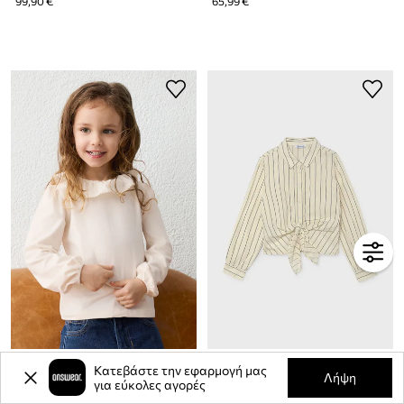
99,90 €
65,99 €
Mayoral μπλούζα παιδική με βαμβάκι
Mayoral πουκάμισο παιδικό βαμβακερό
Κατεβάστε την εφαρμογή μας
Λήψη
για εύκολες αγορές
25,90 €
27,90 €