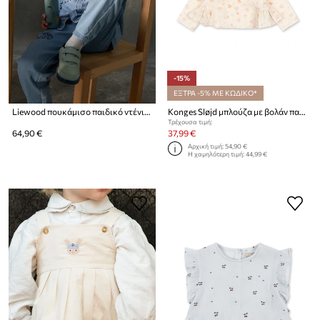
-15%
ΕΞΤΡΑ -5% ΜΕ ΚΩΔΙΚΟ*
Liewood πουκάμισο παιδικό ντένιμ Greg Light Denim Shirt
Konges Sløjd μπλούζα με βολάν παιδική βαμβακερή με ελαστάν ELIN BOW BLOUSE GOTS
Τρέχουσα τιμή:
64,90 €
37,99 €
Αρχική τιμή:
54,90 €
Η χαμηλότερη τιμή:
44,99 €