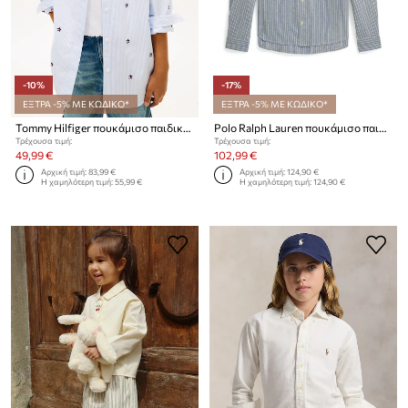
-10%
-17%
ΕΞΤΡΑ -5% ΜΕ ΚΩΔΙΚΟ*
ΕΞΤΡΑ -5% ΜΕ ΚΩΔΙΚΟ*
Tommy Hilfiger πουκάμισο παιδικό βαμβακερό
Polo Ralph Lauren πουκάμισο παιδικό με λινό
Τρέχουσα τιμή:
Τρέχουσα τιμή:
49,99 €
102,99 €
Αρχική τιμή:
83,99 €
Αρχική τιμή:
124,90 €
Η χαμηλότερη τιμή:
55,99 €
Η χαμηλότερη τιμή:
124,90 €