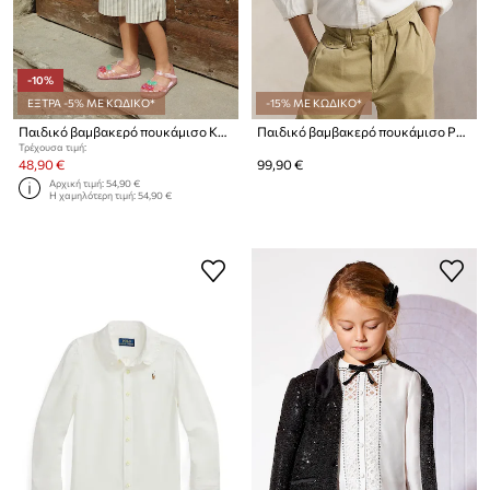
-10%
ΕΞΤΡΑ -5% ΜΕ ΚΩΔΙΚΟ*
-15% ΜΕ ΚΩΔΙΚΟ*
Παιδικό βαμβακερό πουκάμισο Konges Sløjd EVIA CHERRY SHIRT GOTS
Παιδικό βαμβακερό πουκάμισο Polo Ralph Lauren
Τρέχουσα τιμή:
48,90 €
99,90 €
Αρχική τιμή:
54,90 €
Η χαμηλότερη τιμή:
54,90 €