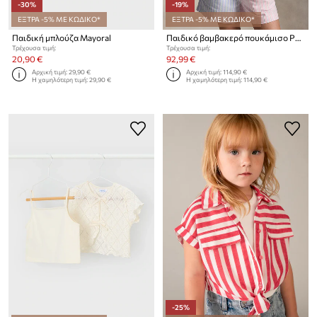
-30%
-19%
ΕΞΤΡΑ -5% ΜΕ ΚΩΔΙΚΟ*
ΕΞΤΡΑ -5% ΜΕ ΚΩΔΙΚΟ*
Παιδική μπλούζα Mayoral
Παιδικό βαμβακερό πουκάμισο Polo Ralph Lauren
Τρέχουσα τιμή:
Τρέχουσα τιμή:
20,90 €
92,99 €
Αρχική τιμή:
29,90 €
Αρχική τιμή:
114,90 €
Η χαμηλότερη τιμή:
29,90 €
Η χαμηλότερη τιμή:
114,90 €
-25%