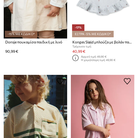
-17%
-15% ΜΕ ΚΩΔΙΚΟ*
ΕΞΤΡΑ -5% ΜΕ ΚΩΔΙΚΟ*
Donsje πουκαμίσα παιδική με λινό
Konges Sløjd μπλούζα με βολάν παιδική βαμβακερή COCO TOP GOTS
Τρέχουσα τιμή:
90,99 €
40,99 €
Αρχική τιμή:
49,90 €
Η χαμηλότερη τιμή:
49,90 €