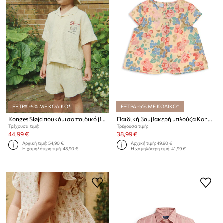
ΕΞΤΡΑ -5% ΜΕ ΚΩΔΙΚΟ*
ΕΞΤΡΑ -5% ΜΕ ΚΩΔΙΚΟ*
Konges Sløjd πουκάμισο παιδικό βαμβακερό COCO SHIRT GOTS
Παιδική βαμβακερή μπλούζα Konges Sløjd PACEY TOP GOTS
Τρέχουσα τιμή:
Τρέχουσα τιμή:
44,99 €
38,99 €
Αρχική τιμή:
54,90 €
Αρχική τιμή:
49,90 €
Η χαμηλότερη τιμή:
48,90 €
Η χαμηλότερη τιμή:
41,99 €