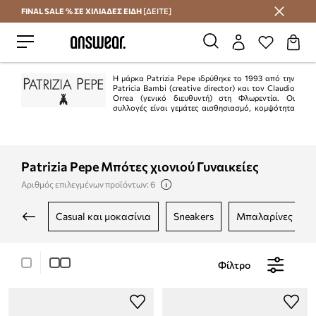
FINAL SALE % ΣΕ ΧΙΛΙΑΔΕΣ ΕΙΔΗ
[ΔΕΙΤΕ]
Εξοικονομήστε με το Answear Club
Η μάρκα Patrizia Pepe ιδρύθηκε το 1993 από την
Patricia Bambi (creative director) και τον Claudio
Orrea (γενικό διευθυντή) στη Φλωρεντία. Οι
συλλογές είναι γεμάτες αισθησιασμό, κομψότητα
και θηλυκότητα. Το ιταλικό πνεύμα αυτής της μάρκας σίγουρα θα
ευχαριστήσει όσους αναζητούν συλλογές εξαιρετικής ποιότητας.
Patrizia Pepe Μπότες χιονιού Γυναικείες
Αριθμός επιλεγμένων προϊόντων: 6
casual και μοκασίνια
sneakers
μπαλαρίνες
Φίλτρο