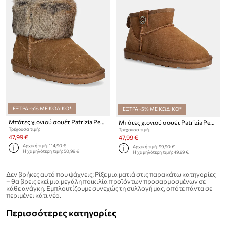
ΕΞΤΡΑ -5% ΜΕ ΚΩΔΙΚΟ*
ΕΞΤΡΑ -5% ΜΕ ΚΩΔΙΚΟ*
Μπότες χιονιού σουέτ Patrizia Pepe Girl
Μπότες χιονιού σουέτ Patrizia Pepe Girl
Τρέχουσα τιμή:
Τρέχουσα τιμή:
47,99 €
47,99 €
Αρχική τιμή:
114,90 €
Αρχική τιμή:
99,90 €
Η χαμηλότερη τιμή:
50,99 €
Η χαμηλότερη τιμή:
49,99 €
Δεν βρήκες αυτό που ψάχνεις; Ρίξε μια ματιά στις παρακάτω κατηγορίες
– θα βρεις εκεί μια μεγάλη ποικιλία προϊόντων προσαρμοσμένων σε
κάθε ανάγκη. Εμπλουτίζουμε συνεχώς τη συλλογή μας, οπότε πάντα σε
περιμένει κάτι νέο.
Περισσότερες κατηγορίες