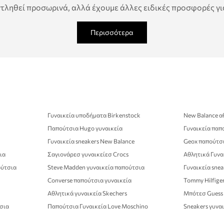
τληθεί προσωρινά, αλλά έχουμε άλλες ειδικές προσφορές για
Περισσότερα
Γυναικεία υποδήματα Birkenstock
New Balance α
Παπούτσια Hugo γυναικεία
Γυναικεία παπ
Γυναικεία sneakers New Balance
Geox παπούτσι
ια
Σαγιονάρεσ γυναικείεσ Crocs
Αθλητικά Γυναι
ούτσια
Steve Madden γυναικεία παπούτσια
Γυναικεία snea
Converse παπούτσια γυναικεία
Tommy Hilfige
Αθλητικά γυναικεία Skechers
Μπότεσ Guess
τσια
Παπούτσια Γυναικεία Love Moschino
Sneakers γυναι