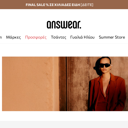
Αποστολή σε 24 ώρες
FINAL SALE % ΣΕ ΧΙΛΙΑΔΕΣ ΕΙΔΗ
Εξοικονομήστε με το Answear Club
[ΔΕΙΤΕ]
m
Μάρκες
Προσφορές
Τσάντες
Γυαλιά Ηλίου
Summer Store