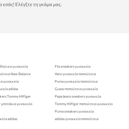
 εσάς! Ελέγξτε τη γκάμα μας.
θλητικα γυναικεία
Fila sneakers γυναικεία
ούτσια New Balance
Vans γυναικεία παπούτσια
α γυναικεία
Puma γυναικεία παπούτσια
κεία adidas
Guess παπούτσια γυναικεία
kers Tommy Hilfiger
Pepe Jeans sneakers γυναικεία
r μποτάκια γυναικεία
Tommy Hilfiger παπούτσια γυναικεία
Puma sneakers γυναικεία
κεία adidas
adidas γυναικεία παπούτσια