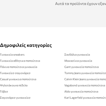
Αυτά τα προϊόντα έχουν εξαν
Δημοφιλείς κατηγορίες
Γυναικεία sneakers
Σανδάλια γυναικεία
Γυναικεία αθλητικα παπούτσια
Μοκασίνια γυναικεία
Πάνινα παπούτσια γυναικεία
Gant γυναικεία παπούτσια
Γυναικείεσ σαγιονάρεσ
Tommy Jeans γυναικεία παπούτσ
Casual γυναικεια παπούτσια
Calvin Klein Jeans γυναικεία παπ
Ψηλοτάκουνα πέδιλα
Vagabond γυναικεία παπούτσια
Γόβεσ
Aldo γυναικεία παπούτσια
Σαγιονάρεσ γυναικείεσ
Karl Lagerfeld γυναικεία παπού