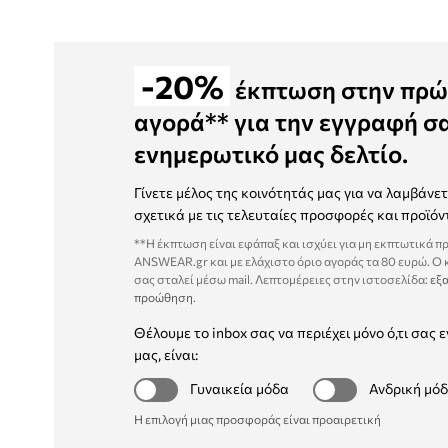
-20%
έκπτωση στην πρώ
αγορά** για την εγγραφή σ
ενημερωτικό μας δελτίο.
Γίνετε μέλος της κοινότητάς μας για να λαμβάνε
σχετικά με τις τελευταίες προσφορές και προϊόν
**Η έκπτωση είναι εφάπαξ και ισχύει για μη εκπτωτικά π
ANSWEAR.gr και με ελάχιστο όριο αγοράς τα 80 ευρώ. Ο
σας σταλεί μέσω mail. Λεπτομέρειες στην ιστοσελίδα:
εξα
προώθηση
.
Θέλουμε το inbox σας να περιέχει μόνο ό,τι σας ε
μας, είναι:
Γυναικεία μόδα
Ανδρική μό
Η επιλογή μιας προσφοράς είναι προαιρετική