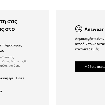
τη σας
ας στο
Answear 
Δημιουργήστε έναν 
αγορά. Στο Answear
τε πληροφορίες
κανονικές τιμές.
τα.
ροϊόντα της
 κωδικός έκπτωσης θα
ιρέσεις από την
Μάθετε περι
νδιαφέρει. Πείτε
δα