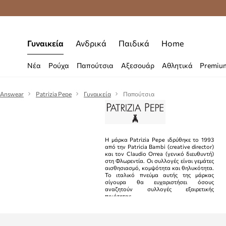
Δωρεάν μεταφορικά από 70 €
Γυναικεία
Ανδρικά
Παιδικά
Home
Νέα
Ρούχα
Παπούτσια
Αξεσουάρ
Αθλητικά
Premiu
Answear
Patrizia Pepe
Γυναικεία
Παπούτσια
Η μάρκα Patrizia Pepe ιδρύθηκε το 1993
από την Patricia Bambi (creative director)
και τον Claudio Orrea (γενικό διευθυντή)
στη Φλωρεντία. Οι συλλογές είναι γεμάτες
αισθησιασμό, κομψότητα και θηλυκότητα.
Το ιταλικό πνεύμα αυτής της μάρκας
σίγουρα θα ευχαριστήσει όσους
αναζητούν συλλογές εξαιρετικής
ποιότητας.