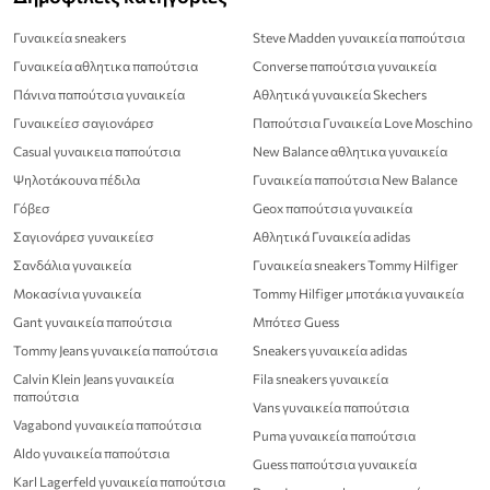
Γυναικεία sneakers
Steve Madden γυναικεία παπούτσια
Γυναικεία αθλητικα παπούτσια
Converse παπούτσια γυναικεία
Πάνινα παπούτσια γυναικεία
Αθλητικά γυναικεία Skechers
Γυναικείεσ σαγιονάρεσ
Παπούτσια Γυναικεία Love Moschino
Casual γυναικεια παπούτσια
New Balance αθλητικα γυναικεία
Ψηλοτάκουνα πέδιλα
Γυναικεία παπούτσια New Balance
Γόβεσ
Geox παπούτσια γυναικεία
Σαγιονάρεσ γυναικείεσ
Αθλητικά Γυναικεία adidas
Σανδάλια γυναικεία
Γυναικεία sneakers Tommy Hilfiger
Μοκασίνια γυναικεία
Tommy Hilfiger μποτάκια γυναικεία
Gant γυναικεία παπούτσια
Μπότεσ Guess
Tommy Jeans γυναικεία παπούτσια
Sneakers γυναικεία adidas
Calvin Klein Jeans γυναικεία
Fila sneakers γυναικεία
παπούτσια
Vans γυναικεία παπούτσια
Vagabond γυναικεία παπούτσια
Puma γυναικεία παπούτσια
Aldo γυναικεία παπούτσια
Guess παπούτσια γυναικεία
Karl Lagerfeld γυναικεία παπούτσια