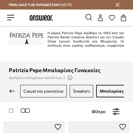
FINAL SALE % ΣΕ ΧΙΛΙΑΔΕΣ ΕΙΔΗ
[ΔΕΙΤΕ]
Εξοικονομήστε με το Answear Club
Η μάρκα Patrizia Pepe ιδρύθηκε το 1993 από την
Patricia Bambi (creative director) και τον Claudio
Orrea (γενικό διευθυντή) στη Φλωρεντία. Οι
συλλογές είναι γεμάτες αισθησιασμό, κομψότητα
και θηλυκότητα. Το ιταλικό πνεύμα αυτής της μάρκας σίγουρα θα
ευχαριστήσει όσους αναζητούν συλλογές εξαιρετικής ποιότητας.
Patrizia Pepe Μπαλαρίνες Γυναικείες
Αριθμός επιλεγμένων προϊόντων: 2
casual και μοκασίνια
sneakers
μπαλαρίνες
Φίλτρο