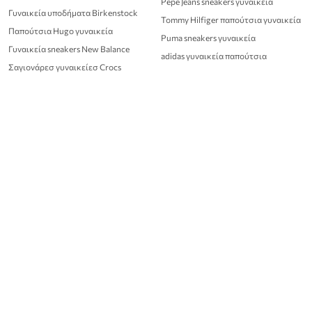
Pepe Jeans sneakers γυναικεία
Γυναικεία υποδήματα Birkenstock
Tommy Hilfiger παπούτσια γυναικεία
Παπούτσια Hugo γυναικεία
Puma sneakers γυναικεία
Γυναικεία sneakers New Balance
adidas γυναικεία παπούτσια
Σαγιονάρεσ γυναικείεσ Crocs