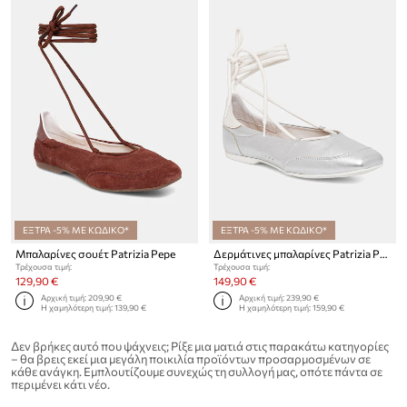
ΕΞΤΡΑ -5% ΜΕ ΚΩΔΙΚΟ*
ΕΞΤΡΑ -5% ΜΕ ΚΩΔΙΚΟ*
Μπαλαρίνες σουέτ Patrizia Pepe
Δερμάτινες μπαλαρίνες Patrizia Pepe
Τρέχουσα τιμή:
Τρέχουσα τιμή:
129,90 €
149,90 €
Αρχική τιμή:
209,90 €
Αρχική τιμή:
239,90 €
Η χαμηλότερη τιμή:
139,90 €
Η χαμηλότερη τιμή:
159,90 €
Δεν βρήκες αυτό που ψάχνεις; Ρίξε μια ματιά στις παρακάτω κατηγορίες
– θα βρεις εκεί μια μεγάλη ποικιλία προϊόντων προσαρμοσμένων σε
κάθε ανάγκη. Εμπλουτίζουμε συνεχώς τη συλλογή μας, οπότε πάντα σε
περιμένει κάτι νέο.