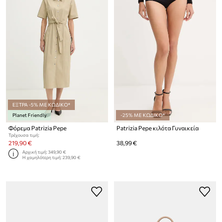
ΕΞΤΡΑ -5% ΜΕ ΚΩΔΙΚΟ*
Planet Friendly
-25% ΜΕ ΚΩΔΙΚΟ*
Φόρεμα Patrizia Pepe
Patrizia Pepe κιλότα Γυναικεία
Τρέχουσα τιμή:
219,90 €
38,99 €
Αρχική τιμή:
349,90 €
Η χαμηλότερη τιμή:
239,90 €