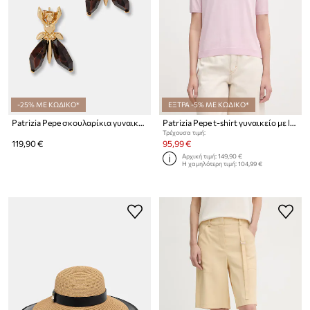
-25% ΜΕ ΚΩΔΙΚΟ*
ΕΞΤΡΑ -5% ΜΕ ΚΩΔΙΚΟ*
Patrizia Pepe σκουλαρίκια γυναικεία μεταλλικά
Patrizia Pepe t-shirt γυναικείο με lyocell
Τρέχουσα τιμή:
119,90 €
95,99 €
Αρχική τιμή:
149,90 €
Η χαμηλότερη τιμή:
104,99 €