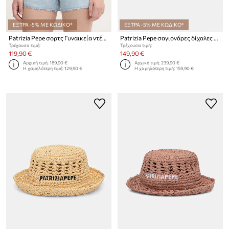
ΕΞΤΡΑ -5% ΜΕ ΚΩΔΙΚΟ*
ΕΞΤΡΑ -5% ΜΕ ΚΩΔΙΚΟ*
Patrizia Pepe σορτς Γυναικεία ντένιμ
Patrizia Pepe σαγιονάρες δίχαλες Γυναικείες δερμάτινες
Τρέχουσα τιμή:
Τρέχουσα τιμή:
119,90 €
149,90 €
Αρχική τιμή:
189,90 €
Αρχική τιμή:
239,90 €
Η χαμηλότερη τιμή:
129,90 €
Η χαμηλότερη τιμή:
159,90 €