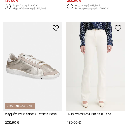
139,90 €
299,90 €
Αρχική τιμή:
219,90 €
Αρχική τιμή:
449,90 €
Η χαμηλότερη τιμή:
159,90 €
Η χαμηλότερη τιμή:
329,90 €
-15% ΜΕ ΚΩΔΙΚΟ*
Δερμάτινα sneakers Patrizia Pepe
Τζιν παντελόνι Patrizia Pepe
209,90 €
189,90 €