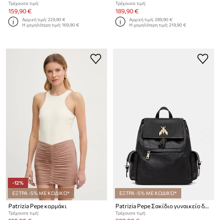
Τρέχουσα τιμή:
Τρέχουσα τιμή:
159,90 €
189,90 €
Αρχική τιμή:
229,90 €
Αρχική τιμή:
289,90 €
Η χαμηλότερη τιμή:
169,90 €
Η χαμηλότερη τιμή:
219,90 €
-12%
ΕΞΤΡΑ -5% ΜΕ ΚΩΔΙΚΟ*
ΕΞΤΡΑ -5% ΜΕ ΚΩΔΙΚΟ*
Patrizia Pepe κορμάκι
Patrizia Pepe Σακίδιο γυναικείο δερμάτινο
Τρέχουσα τιμή:
Τρέχουσα τιμή: