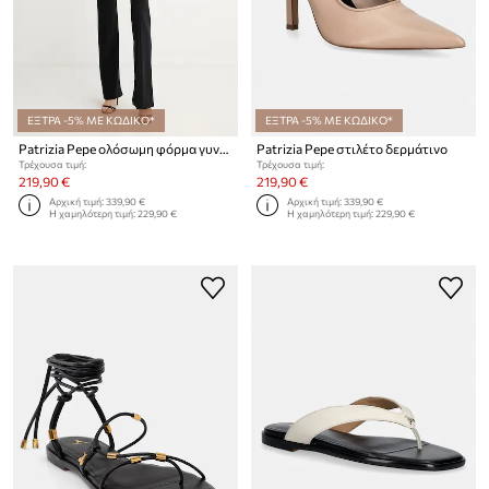
ΕΞΤΡΑ -5% ΜΕ ΚΩΔΙΚΟ*
ΕΞΤΡΑ -5% ΜΕ ΚΩΔΙΚΟ*
Patrizia Pepe ολόσωμη φόρμα γυναικεία
Patrizia Pepe στιλέτο δερμάτινο
Τρέχουσα τιμή:
Τρέχουσα τιμή:
219,90 €
219,90 €
Αρχική τιμή:
339,90 €
Αρχική τιμή:
339,90 €
Η χαμηλότερη τιμή:
229,90 €
Η χαμηλότερη τιμή:
229,90 €