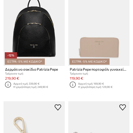
-12%
ΕΞΤΡΑ -5% ΜΕ ΚΩΔΙΚΟ*
ΕΞΤΡΑ -5% ΜΕ ΚΩΔΙΚΟ*
Δερμάτινο σακίδιο Patrizia Pepe
Patrizia Pepe πορτοφόλι γυναικείο δερμάτινο
Τρέχουσα τιμή:
Τρέχουσα τιμή:
219,90 €
119,90 €
Αρχική τιμή:
339,90 €
Αρχική τιμή:
169,90 €
Η χαμηλότερη τιμή:
249,90 €
Η χαμηλότερη τιμή:
129,90 €