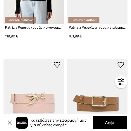
-25% ΜΕ ΚΩΔΙΚΟ*
-15% ΜΕ ΚΩΔΙΚΟ*
Patrizia Pepe μακρυμάνικο γυναικείο βαμβακερό με ελαστάν
Patrizia Pepe ζώνη γυναικεία δερμάτινη
119,90 €
101,99 €
Κατεβάστε την εφαρμογή μας
Λήψη
για εύκολες αγορές