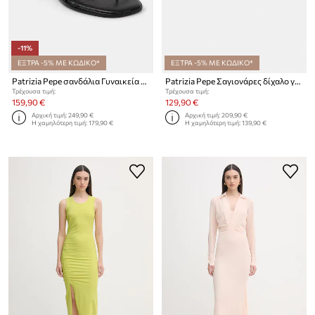
-11%
ΕΞΤΡΑ -5% ΜΕ ΚΩΔΙΚΟ*
ΕΞΤΡΑ -5% ΜΕ ΚΩΔΙΚΟ*
Patrizia Pepe σανδάλια Γυναικεία δερμάτινα
Patrizia Pepe Σαγιονάρες δίχαλο γυναικείες δερμάτινες
Τρέχουσα τιμή:
Τρέχουσα τιμή:
159,90 €
129,90 €
Αρχική τιμή:
249,90 €
Αρχική τιμή:
209,90 €
Η χαμηλότερη τιμή:
179,90 €
Η χαμηλότερη τιμή:
139,90 €