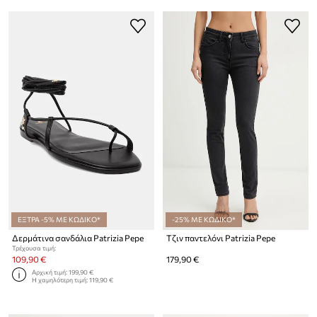
ΕΞΤΡΑ -5% ΜΕ ΚΩΔΙΚΟ*
-25% ΜΕ ΚΩΔΙΚΟ*
Δερμάτινα σανδάλια Patrizia Pepe
Τζιν παντελόνι Patrizia Pepe
Τρέχουσα τιμή:
109,90 €
179,90 €
Αρχική τιμή:
199,90 €
Η χαμηλότερη τιμή:
119,90 €