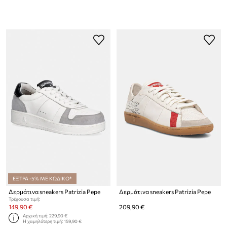
ΕΞΤΡΑ -5% ΜΕ ΚΩΔΙΚΟ*
Δερμάτινα sneakers Patrizia Pepe
Δερμάτινα sneakers Patrizia Pepe
Τρέχουσα τιμή:
149,90 €
209,90 €
Αρχική τιμή:
229,90 €
Η χαμηλότερη τιμή:
159,90 €