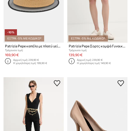
-10%
ΕΞΤΡΑ -5% ΜΕ ΚΩΔΙΚΟ*
ΕΞΤΡΑ -5% ΜΕ ΚΩΔΙΚΟ*
Patrizia Pepe καπέλο με πλατύ γείσο γυναικείο πλεγμένο
Patrizia Pepe Σορτς κομψά Γυναικεία από βισκόζη
Τρέχουσα τιμή:
Τρέχουσα τιμή:
169,90 €
139,90 €
Αρχική τιμή:
239,90 €
Αρχική τιμή:
239,90 €
Η χαμηλότερη τιμή:
189,90 €
Η χαμηλότερη τιμή:
149,90 €