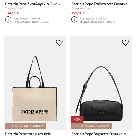
Patrizia Pepe Σκουλαρίκια Γυναικεία
Patrizia Pepe Τσάντα tote Γυναικεία
Τρέχουσα τιμή:
Τρέχουσα τιμή:
104,99 €
159,90 €
Αρχική τιμή:
149,90 €
Αρχική τιμή:
229,90 €
Η χαμηλότερη τιμή:
119,90 €
Η χαμηλότερη τιμή:
169,90 €
-13%
ΕΞΤΡΑ -5% ΜΕ ΚΩΔΙΚΟ*
ΕΞΤΡΑ -5% ΜΕ ΚΩΔΙΚΟ*
Patrizia Pepe tote γυναικεία
Patrizia Pepe Baguette Γυναικεία δερμάτινη