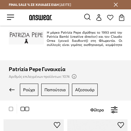
FINAL SALE % ΣΕ ΧΙΛΙΑΔΕΣ ΕΙΔΗ
[ΔΕΙΤΕ]
Εξοικονομήστε με το Answear Club
Η μάρκα Patrizia Pepe ιδρύθηκε το 1993 από την
Patricia Bambi (creative director) και τον Claudio
Orrea (γενικό διευθυντή) στη Φλωρεντία. Οι
συλλογές είναι γεμάτες αισθησιασμό, κομψότητα
και θηλυκότητα. Το ιταλικό πνεύμα αυτής της μάρκας σίγουρα θα
ευχαριστήσει όσους αναζητούν συλλογές εξαιρετικής ποιότητας.
Patrizia Pepe Γυναικεία
Αριθμός επιλεγμένων προϊόντων: 1074
ρούχα
παπούτσια
αξεσουάρ
Φίλτρο