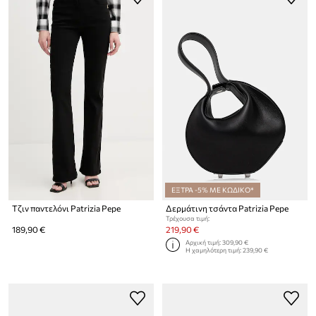
ΕΞΤΡΑ -5% ΜΕ ΚΩΔΙΚΟ*
Τζιν παντελόνι Patrizia Pepe
Δερμάτινη τσάντα Patrizia Pepe
Τρέχουσα τιμή:
189,90 €
219,90 €
Αρχική τιμή:
309,90 €
Η χαμηλότερη τιμή:
239,90 €