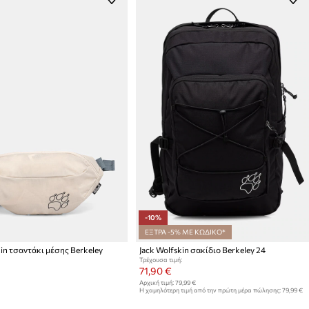
-10%
ΕΞΤΡΑ -5% ΜΕ ΚΩΔΙΚΟ*
kin τσαντάκι μέσης Berkeley
Jack Wolfskin σακίδιο Berkeley 24
Τρέχουσα τιμή:
71,90 €
Αρχική τιμή:
79,99 €
Η χαμηλότερη τιμή από την πρώτη μέρα πώλησης:
79,99 €