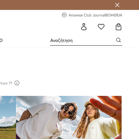
-20% στην πρώτη παραγγελία
Answear Club
Journal
ΒΟΗΘΕΙΑ
RD
των: 71