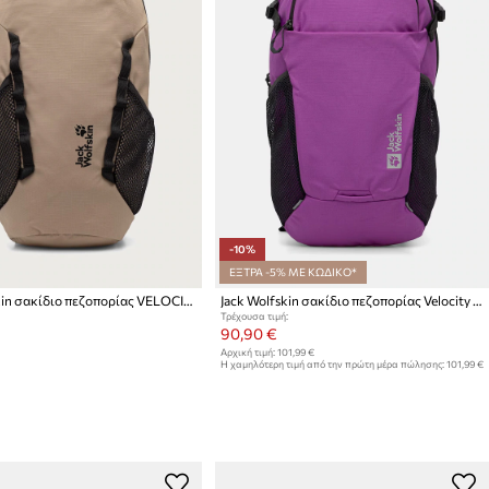
-10%
ΕΞΤΡΑ -5% ΜΕ ΚΩΔΙΚΟ*
Jack Wolfskin σακίδιο πεζοπορίας VELOCITY LITE
Jack Wolfskin σακίδιο πεζοπορίας Velocity 20
Τρέχουσα τιμή:
90,90 €
Αρχική τιμή:
101,99 €
Η χαμηλότερη τιμή από την πρώτη μέρα πώλησης:
101,99 €