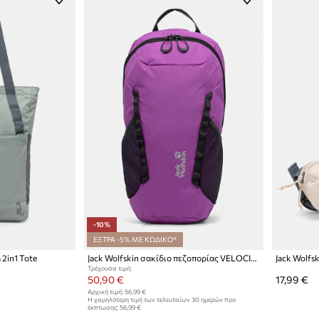
-10%
ΕΞΤΡΑ -5% ΜΕ ΚΩΔΙΚΟ*
 2in1 Tote
Jack Wolfskin σακίδιο πεζοπορίας VELOCITY LITE
Jack Wolfs
Τρέχουσα τιμή:
50,90 €
17,99 €
Αρχική τιμή:
56,99 €
Η χαμηλότερη τιμή των τελευταίων 30 ημερών προ
έκπτωσης:
56,99 €