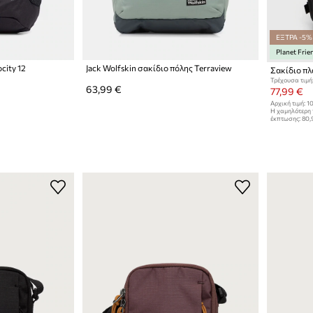
ΕΞΤΡΑ -5%
Planet Frie
city 12
Jack Wolfskin σακίδιο πόλης Terraview
Σακίδιο πλά
Τρέχουσα τιμή
63,99 €
77,99 €
Αρχική τιμή:
10
Η χαμηλότερη 
έκπτωσης:
80,