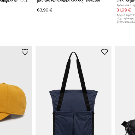
Jack Wolfskin σακίδιο πεζοπορίας VELOCITY LITE
Jack Wolfskin σακίδιο πόλης Terraview
Τρέχουσα τιμή
63,99 €
31,99 €
Αρχική τιμή:
38
Η χαμηλότερη 
έκπτωσης:
33,