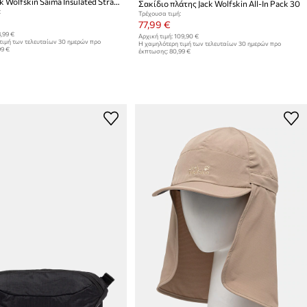
Θερμός Jack Wolfskin Saima Insulated Straw 950 ml
Σακίδιο πλάτης Jack Wolfskin All-In Pack 30
:
Τρέχουσα τιμή:
77,99 €
,99 €
Αρχική τιμή:
109,90 €
τιμή των τελευταίων 30 ημερών προ
Η χαμηλότερη τιμή των τελευταίων 30 ημερών προ
99 €
έκπτωσης:
80,99 €