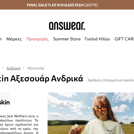
Αποστολή σε 24 ώρες
FINAL SALE % ΣΕ ΧΙΛΙΑΔΕΣ ΕΙΔΗ
Εξοικονομήστε με το Answear Club
[ΔΕΙΤΕ]
m
Μάρκες
Προσφορές
Summer Store
Γυαλιά Ηλίου
GIFT CA
Ανδρικά
Αξεσουάρ
kin Αξεσουάρ Ανδρικά
Αριθμός επιλεγμένων προϊόν
κας Jack Wolfskin είναι η
ράμιλλων προϊόντων. Τα
α έχουν σχεδιαστεί για
εύουν από το κρύο, την
 εξασφαλίζουν άνεση. Η