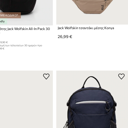
 ΜΕ ΚΩΔΙΚΟ*
ndly
Jack Wolfskin τσαντάκι μέσης Konya
της Jack Wolfskin All-In Pack 30
:
26,99 €
9,90 €
τιμή των τελευταίων 30 ημερών προ
99 €