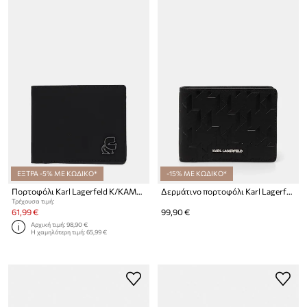
ΕΞΤΡΑ -5% ΜΕ ΚΩΔΙΚΟ*
-15% ΜΕ ΚΩΔΙΚΟ*
Πορτοφόλι Karl Lagerfeld K/KAMEO
Δερμάτινο πορτοφόλι Karl Lagerfeld K/LOOM
Τρέχουσα τιμή:
61,99 €
99,90 €
Αρχική τιμή:
98,90 €
Η χαμηλότερη τιμή:
65,99 €