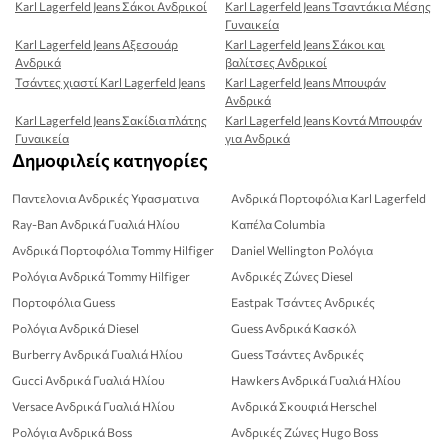
Karl Lagerfeld Jeans Σάκοι Ανδρικοί
Karl Lagerfeld Jeans Τσαντάκια Μέσης
Γυναικεία
Karl Lagerfeld Jeans Αξεσουάρ
Karl Lagerfeld Jeans Σάκοι και
Ανδρικά
βαλίτσες Ανδρικοί
Τσάντες χιαστί Karl Lagerfeld Jeans
Karl Lagerfeld Jeans Μπουφάν
Ανδρικά
Karl Lagerfeld Jeans Σακίδια πλάτης
Karl Lagerfeld Jeans Κοντά Μπουφάν
Γυναικεία
για Ανδρικά
Δημοφιλείς κατηγορίες
Παντελονια Ανδρικές Υφασματινα
Ανδρικά Πορτοφόλια Karl Lagerfeld
Ray-Ban Ανδρικά Γυαλιά Ηλίου
Καπέλα Columbia
Ανδρικά Πορτοφόλια Tommy Hilfiger
Daniel Wellington Ρολόγια
Ρολόγια Ανδρικά Tommy Hilfiger
Ανδρικές Ζώνες Diesel
Πορτοφόλια Guess
Eastpak Τσάντες Ανδρικές
Ρολόγια Ανδρικά Diesel
Guess Ανδρικά Κασκόλ
Burberry Ανδρικά Γυαλιά Ηλίου
Guess Τσάντες Ανδρικές
Gucci Ανδρικά Γυαλιά Ηλίου
Hawkers Ανδρικά Γυαλιά Ηλίου
Versace Ανδρικά Γυαλιά Ηλίου
Ανδρικά Σκουφιά Herschel
Ρολόγια Ανδρικά Boss
Ανδρικές Ζώνες Hugo Boss