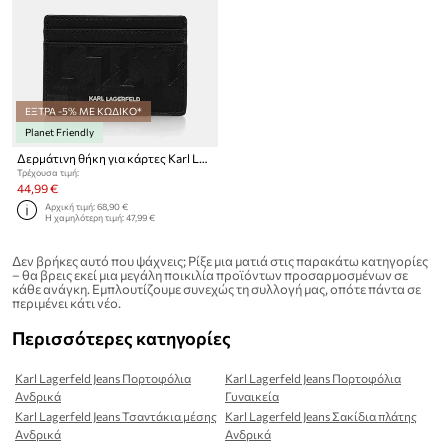
ΕΞΤΡΑ -5% ΜΕ ΚΩΔΙΚΟ*
Planet Friendly
Δερμάτινη θήκη για κάρτες Karl Lagerfeld K/LOOM
Τρέχουσα τιμή:
44,99 €
Αρχική τιμή:
68,90 €
Η χαμηλότερη τιμή:
47,99 €
Δεν βρήκες αυτό που ψάχνεις; Ρίξε μια ματιά στις παρακάτω κατηγορίες
– θα βρεις εκεί μια μεγάλη ποικιλία προϊόντων προσαρμοσμένων σε
κάθε ανάγκη. Εμπλουτίζουμε συνεχώς τη συλλογή μας, οπότε πάντα σε
περιμένει κάτι νέο.
Περισσότερες κατηγορίες
Karl Lagerfeld Jeans Πορτοφόλια
Karl Lagerfeld Jeans Πορτοφόλια
Ανδρικά
Γυναικεία
Karl Lagerfeld Jeans Τσαντάκια μέσης
Karl Lagerfeld Jeans Σακίδια πλάτης
Ανδρικά
Ανδρικά