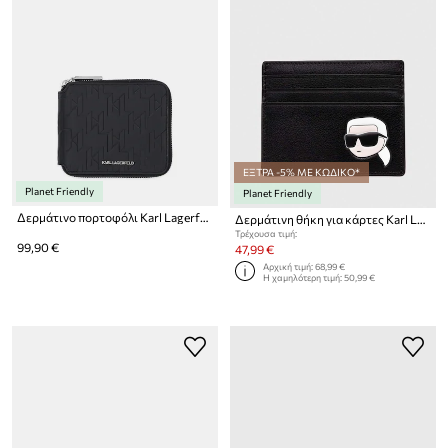
ΕΞΤΡΑ -5% ΜΕ ΚΩΔΙΚΟ*
Planet Friendly
Planet Friendly
Δερμάτινο πορτοφόλι Karl Lagerfeld K/LOOM
Δερμάτινη θήκη για κάρτες Karl Lagerfeld
Τρέχουσα τιμή:
99,90 €
47,99 €
Αρχική τιμή:
68,99 €
Η χαμηλότερη τιμή:
50,99 €