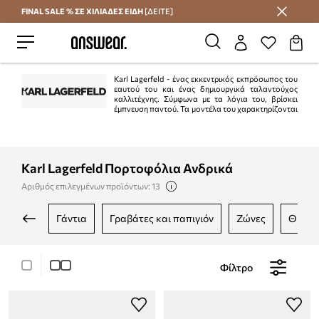
FINAL SALE % ΣΕ ΧΙΛΙΑΔΕΣ ΕΙΔΗ
[ΔΕΙΤΕ]
Εξοικονομήστε με το Answear Club
Karl Lagerfeld - ένας εκκεντρικός εκπρόσωπος του
εαυτού του και ένας δημιουργικά ταλαντούχος
καλλιτέχνης. Σύμφωνα με τα λόγια του, βρίσκει
έμπνευση παντού. Τα μοντέλα του χαρακτηρίζονται
από εκφραστικότητα και σημαντική αίσθηση του χιούμορ. Τα μοντέλα του, τα
οποία λέγεται ότι είναι έξυπνα και σέξι, περιλαμβάνουν casual μπουφάν σε
ανοιχτόχρωμα χρώματα και απαλά πλεκτά.
Karl Lagerfeld Πορτοφόλια Ανδρικά
Αριθμός επιλεγμένων προϊόντων: 13
γάντια
γραβάτες και παπιγιόν
ζώνες
θήκε
Φίλτρο