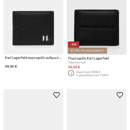
-11%
ΕΞΤΡΑ -5% ΜΕ ΚΩΔΙΚΟ*
Karl Lagerfeld πορτοφόλι ανδρικό δερμάτινο K/MONOGRAM
Πορτοφόλι Karl Lagerfeld
Τρέχουσα τιμή:
99,90 €
68,99 €
Αρχική τιμή:
98,90 €
Η χαμηλότερη τιμή:
77,99 €