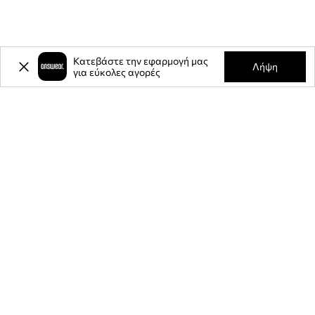
Κατεβάστε την εφαρμογή μας
Λήψη
για εύκολες αγορές
-20%
έκπτωση στην πρώτη σας
αγορά** για την εγγραφή σας στο
ενημερωτικό μας δελτίο.
Γίνετε μέλος της κοινότητάς μας για να λαμβάνετε πληροφορίες