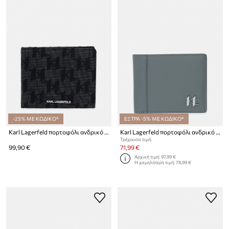
-25% ΜΕ ΚΩΔΙΚΟ*
ΕΞΤΡΑ -5% ΜΕ ΚΩΔΙΚΟ*
Karl Lagerfeld πορτοφόλι ανδρικό K/MONOGRAM
Karl Lagerfeld πορτοφόλι ανδρικό δερμάτινο K/MONOGRAM
Τρέχουσα τιμή:
99,90 €
71,99 €
Αρχική τιμή:
97,99 €
Η χαμηλότερη τιμή:
78,99 €