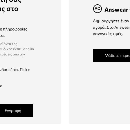
ας στο
Answear 
Δημιουργήστε έναν 
αγορά. Στο Answear
τε πληροφορίες
κανονικές τιμές.
τα.
ροϊόντα της
 κωδικός έκπτωσης θα
ιρέσεις από την
Μάθετε περι
νδιαφέρει. Πείτε
δα
Εγγραφή