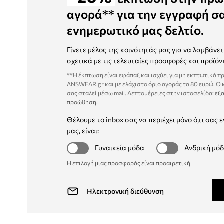
αγορά** για την εγγραφή σ
ενημερωτικό μας δελτίο.
Γίνετε μέλος της κοινότητάς μας για να λαμβάνε
σχετικά με τις τελευταίες προσφορές και προϊόν
**Η έκπτωση είναι εφάπαξ και ισχύει για μη εκπτωτικά π
ANSWEAR.gr και με ελάχιστο όριο αγοράς τα 80 ευρώ. Ο
σας σταλεί μέσω mail. Λεπτομέρειες στην ιστοσελίδα:
εξα
προώθηση
.
Θέλουμε το inbox σας να περιέχει μόνο ό,τι σας ε
μας, είναι:
Γυναικεία μόδα
Ανδρική μό
Η επιλογή μιας προσφοράς είναι προαιρετική