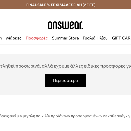
Αποστολή σε 24 ώρες
FINAL SALE % ΣΕ ΧΙΛΙΑΔΕΣ ΕΙΔΗ
Εξοικονομήστε με το Answear Club
[ΔΕΙΤΕ]
m
Μάρκες
Προσφορές
Summer Store
Γυαλιά Ηλίου
GIFT CA
τληθεί προσωρινά, αλλά έχουμε άλλες ειδικές προσφορές για
Περισσότερα
 βρεις εκεί μια μεγάλη ποικιλία προϊόντων προσαρμοσμένων σε κάθε ανάγκη. 