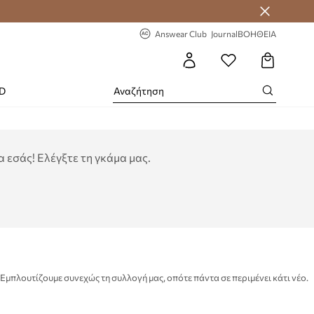
-20% στην πρώτη παραγγελία
Answear Club
Journal
ΒΟΗΘΕΙΑ
RD
 εσάς! Ελέγξτε τη γκάμα μας.
Εμπλουτίζουμε συνεχώς τη συλλογή μας, οπότε πάντα σε περιμένει κάτι νέο.