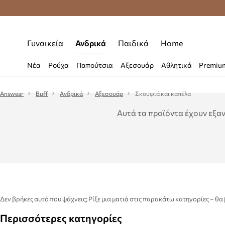
Δωρεάν μεταφορικά από 70 €
Γυναικεία
Ανδρικά
Παιδικά
Home
Νέα
Ρούχα
Παπούτσια
Αξεσουάρ
Αθλητικά
Premiu
Answear
Buff
Ανδρικά
Αξεσουάρ
Σκουφιά και καπέλα
Αυτά τα προϊόντα έχουν εξαν
Δεν βρήκες αυτό που ψάχνεις; Ρίξε μια ματιά στις παρακάτω κατηγορίες – θα
Περισσότερες κατηγορίες