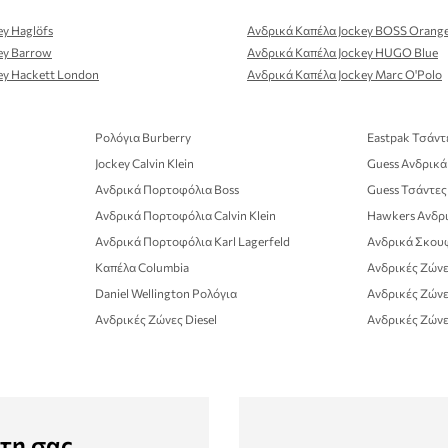
ey Haglöfs
Ανδρικά Καπέλα Jockey BOSS Orang
ey Barrow
Ανδρικά Καπέλα Jockey HUGO Blue
ey Hackett London
Ανδρικά Καπέλα Jockey Marc O'Polo
Ρολόγια Burberry
Eastpak Τσάντ
Jockey Calvin Klein
Guess Ανδρικ
Ανδρικά Πορτοφόλια Boss
Guess Τσάντες
Ανδρικά Πορτοφόλια Calvin Klein
Hawkers Ανδρι
Ανδρικά Πορτοφόλια Karl Lagerfeld
Ανδρικά Σκουφ
Καπέλα Columbia
Ανδρικές Ζώνε
Daniel Wellington Ρολόγια
Ανδρικές Ζώνε
Ανδρικές Ζώνες Diesel
Ανδρικές Ζώνε
τη σας