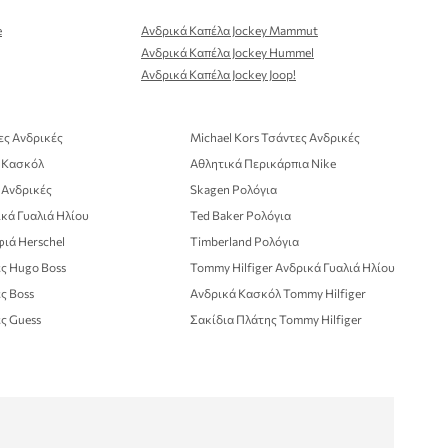
e
Ανδρικά Καπέλα Jockey Mammut
Ανδρικά Καπέλα Jockey Hummel
Ανδρικά Καπέλα Jockey Joop!
ες Ανδρικές
Michael Kors Τσάντες Ανδρικές
ά Κασκόλ
Αθλητικά Περικάρπια Nike
 Ανδρικές
Skagen Ρολόγια
κά Γυαλιά Ηλίου
Ted Baker Ρολόγια
ιά Herschel
Timberland Ρολόγια
ς Hugo Boss
Tommy Hilfiger Ανδρικά Γυαλιά Ηλίου
ς Boss
Ανδρικά Κασκόλ Tommy Hilfiger
ς Guess
Σακίδια Πλάτης Tommy Hilfiger