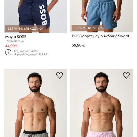
-25% ΜΕ ΚΩΔΙΚΟ*
ΕΞΤΡΑ -5% ΜΕ ΚΩΔΙΚΟ*
BOSS σορτς μαγιό Ανδρικά Swordfish
Μαγιό BOSS
Τρέχουσα τιμή:
59,90 €
44,99 €
Αρχική τιμή:
64,90 €
Η χαμηλότερη τιμή:
47,99 €