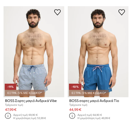
-11%
-10%
ΕΞΤΡΑ -5% ΜΕ ΚΩΔΙΚΟ*
ΕΞΤΡΑ -5% ΜΕ ΚΩΔΙΚΟ*
BOSS Σορτς μαγιό Ανδρικά Vibe
BOSS σορτς μαγιό Ανδρικά Tio
Τρέχουσα τιμή:
Τρέχουσα τιμή:
47,99 €
44,99 €
Αρχική τιμή:
69,90 €
Αρχική τιμή:
64,90 €
Η χαμηλότερη τιμή:
53,99 €
Η χαμηλότερη τιμή:
49,99 €