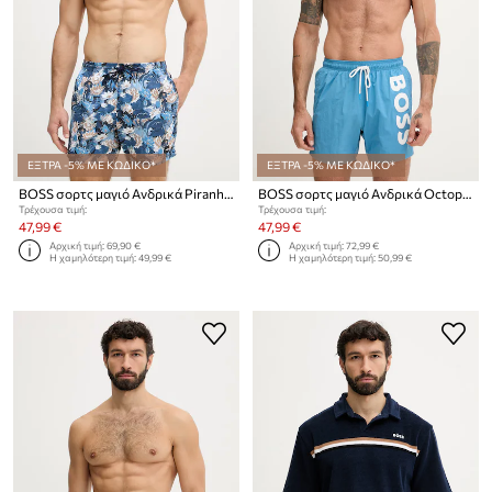
ΕΞΤΡΑ -5% ΜΕ ΚΩΔΙΚΟ*
ΕΞΤΡΑ -5% ΜΕ ΚΩΔΙΚΟ*
BOSS σορτς μαγιό Ανδρικά Piranha
BOSS σορτς μαγιό Ανδρικά Octopus
Τρέχουσα τιμή:
Τρέχουσα τιμή:
47,99 €
47,99 €
Αρχική τιμή:
69,90 €
Αρχική τιμή:
72,99 €
Η χαμηλότερη τιμή:
49,99 €
Η χαμηλότερη τιμή:
50,99 €