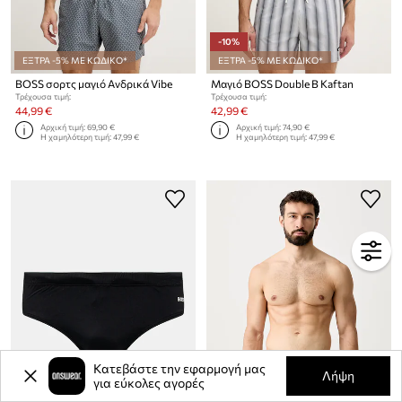
-10%
ΕΞΤΡΑ -5% ΜΕ ΚΩΔΙΚΟ*
ΕΞΤΡΑ -5% ΜΕ ΚΩΔΙΚΟ*
BOSS σορτς μαγιό Ανδρικά Vibe
Μαγιό BOSS Double B Kaftan
Τρέχουσα τιμή:
Τρέχουσα τιμή:
44,99 €
42,99 €
Αρχική τιμή:
69,90 €
Αρχική τιμή:
74,90 €
Η χαμηλότερη τιμή:
47,99 €
Η χαμηλότερη τιμή:
47,99 €
Κατεβάστε την εφαρμογή μας
Λήψη
για εύκολες αγορές