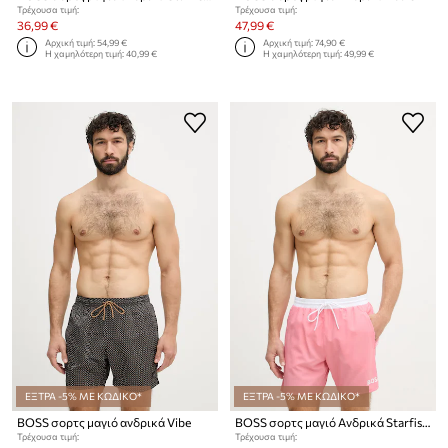
Τρέχουσα τιμή:
Τρέχουσα τιμή:
36,99 €
47,99 €
Αρχική τιμή:
54,99 €
Αρχική τιμή:
74,90 €
Η χαμηλότερη τιμή:
40,99 €
Η χαμηλότερη τιμή:
49,99 €
ΕΞΤΡΑ -5% ΜΕ ΚΩΔΙΚΟ*
ΕΞΤΡΑ -5% ΜΕ ΚΩΔΙΚΟ*
BOSS σορτς μαγιό ανδρικά Vibe
BOSS σορτς μαγιό Ανδρικά Starfish
Τρέχουσα τιμή:
Τρέχουσα τιμή: