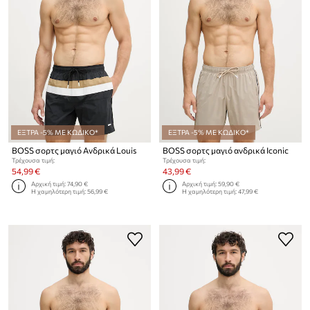
ΕΞΤΡΑ -5% ΜΕ ΚΩΔΙΚΟ*
ΕΞΤΡΑ -5% ΜΕ ΚΩΔΙΚΟ*
BOSS σορτς μαγιό Ανδρικά Louis
BOSS σορτς μαγιό ανδρικά Iconic
Τρέχουσα τιμή:
Τρέχουσα τιμή:
54,99 €
43,99 €
Αρχική τιμή:
74,90 €
Αρχική τιμή:
59,90 €
Η χαμηλότερη τιμή:
56,99 €
Η χαμηλότερη τιμή:
47,99 €