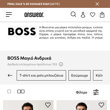
FINAL SALE % ΣΕ ΧΙΛΙΑΔΕΣ ΕΙΔΗ
[ΔΕΙΤΕ]
Εξοικονομήστε με το Answear Club
Η Boss είναι μια μάρκα πολυτελών ρούχων, η οποία
είναι επίσης γνωστή για τα μοναδικά αρώματά της.
Σήμερα, η μάρκα προσφέρει όλους τους τύπους
ρούχων για γυναίκες, άνδρες και παιδιά. Η γκάμα
της μάρκας περιλαμβάνει επίσης παπούτσια, τσάντες, σακίδια και άλλα
αξεσουάρ. Μπορείτε ακόμη να βρείτε νυφικά στη συλλογή Boss. Τα ρούχα
Boss είναι σύμβολο καλού γούστου και κομψότητας.
BOSS Μαγιό Ανδρικά
Αριθμός επιλεγμένων προϊόντων: 103
t-shirt και polo μπλουζάκια
εσώρουχα
κάλτσες
Φίλτρο