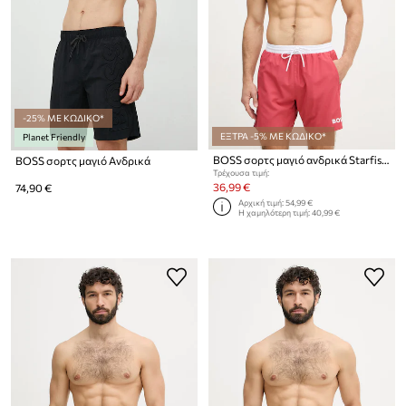
-25% ΜΕ ΚΩΔΙΚΟ*
ΕΞΤΡΑ -5% ΜΕ ΚΩΔΙΚΟ*
Planet Friendly
BOSS σορτς μαγιό ανδρικά Starfish
BOSS σορτς μαγιό Ανδρικά
Τρέχουσα τιμή:
36,99 €
74,90 €
Αρχική τιμή:
54,99 €
Η χαμηλότερη τιμή:
40,99 €