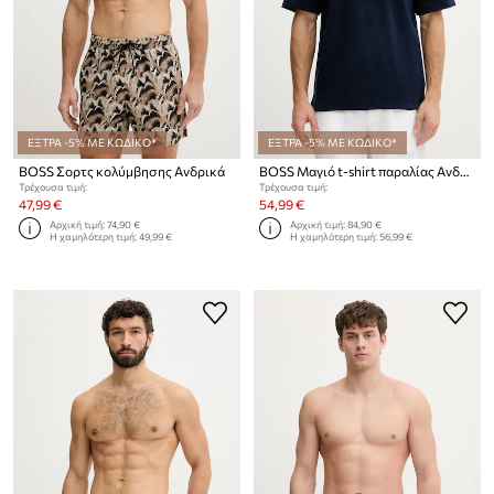
ΕΞΤΡΑ -5% ΜΕ ΚΩΔΙΚΟ*
ΕΞΤΡΑ -5% ΜΕ ΚΩΔΙΚΟ*
BOSS Σορτς κολύμβησης Ανδρικά
BOSS Μαγιό t-shirt παραλίας Ανδρικό
Τρέχουσα τιμή:
Τρέχουσα τιμή:
47,99 €
54,99 €
Αρχική τιμή:
74,90 €
Αρχική τιμή:
84,90 €
Η χαμηλότερη τιμή:
49,99 €
Η χαμηλότερη τιμή:
56,99 €