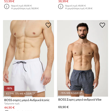
53,99 €
38,99 €
Αρχική τιμή:
69,90 €
Αρχική τιμή:
49,90 €
Η χαμηλότερη τιμή:
58,99 €
Η χαμηλότερη τιμή:
41,99 €
-10%
-15% ΜΕ ΚΩΔΙΚΟ*
ΕΞΤΡΑ -5% ΜΕ ΚΩΔΙΚΟ*
BOSS Σορτς μαγιό ανδρικά Vibe
BOSS σορτς μαγιό Ανδρικά Iconic
Τρέχουσα τιμή:
69,90 €
44,90 €