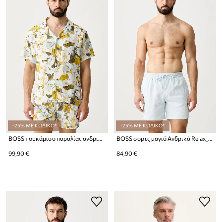
-25% ΜΕ ΚΩΔΙΚΟ*
-25% ΜΕ ΚΩΔΙΚΟ*
BOSS πουκάμισο παραλίας ανδρικό
BOSS σορτς μαγιό Ανδρικά Relax_Trunk
99,90 €
84,90 €