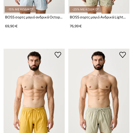
-15% ΜΕ ΚΩΔΙΚΟ*
-25% ΜΕ ΚΩΔΙΚΟ*
BOSS σορτς μαγιό ανδρικά Octopus
BOSS σορτς μαγιό Ανδρικά Lightfish
69,90 €
76,99 €