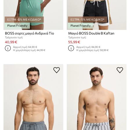
ΕΞΤΡΑ -5% ΜΕ ΚΩΔΙΚΟ*
ΕΞΤΡΑ -5% ΜΕ ΚΩΔΙΚΟ*
Planet Friendly
Planet Friendly
BOSS σορτς μαγιό Ανδρικά Tio
Μαγιό BOSS Double B Kaftan
Τρέχουσα τιμή:
Τρέχουσα τιμή:
40,99 €
55,99 €
Αρχική τιμή:
64,90 €
Αρχική τιμή:
84,90 €
Η χαμηλότερη τιμή:
44,99 €
Η χαμηλότερη τιμή:
58,99 €