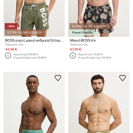
-10%
ΕΞΤΡΑ -5% ΜΕ ΚΩΔΙΚΟ*
ΕΞΤΡΑ -5% ΜΕ ΚΩΔΙΚΟ*
Planet Friendly
BOSS σορτς μαγιό ανδρικά Octopus
Μαγιό BOSS Iris
Τρέχουσα τιμή:
Τρέχουσα τιμή:
44,99 €
47,99 €
Αρχική τιμή:
69,90 €
Αρχική τιμή:
76,90 €
Η χαμηλότερη τιμή:
49,99 €
Η χαμηλότερη τιμή:
50,99 €