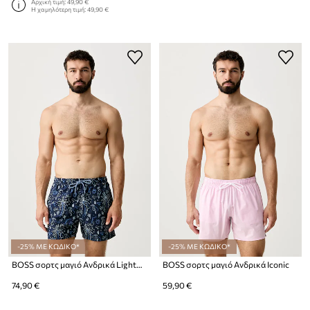
Αρχική τιμή:
49,90 €
Η χαμηλότερη τιμή:
49,90 €
-25% ΜΕ ΚΩΔΙΚΟ*
-25% ΜΕ ΚΩΔΙΚΟ*
BOSS σορτς μαγιό Ανδρικά Lightfish
BOSS σορτς μαγιό Ανδρικά Iconic
74,90 €
59,90 €