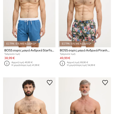
ΕΞΤΡΑ -5% ΜΕ ΚΩΔΙΚΟ*
ΕΞΤΡΑ -5% ΜΕ ΚΩΔΙΚΟ*
BOSS σορτς μαγιό Ανδρικά Starfish
BOSS σορτς μαγιό Ανδρικά Piranha
Τρέχουσα τιμή:
Τρέχουσα τιμή:
38,99 €
49,99 €
Αρχική τιμή:
49,90 €
Αρχική τιμή:
69,90 €
Η χαμηλότερη τιμή:
41,99 €
Η χαμηλότερη τιμή:
54,99 €