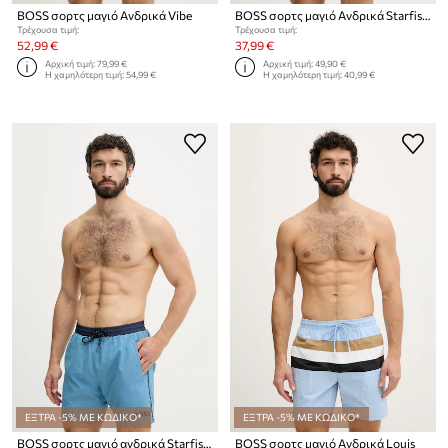
BOSS σορτς μαγιό Ανδρικά Vibe
BOSS σορτς μαγιό Ανδρικά Starfish
Τρέχουσα τιμή:
Τρέχουσα τιμή:
52,99 €
37,99 €
Αρχική τιμή:
79,99 €
Αρχική τιμή:
49,90 €
Η χαμηλότερη τιμή:
54,99 €
Η χαμηλότερη τιμή:
40,99 €
ΕΞΤΡΑ -5% ΜΕ ΚΩΔΙΚΟ*
ΕΞΤΡΑ -5% ΜΕ ΚΩΔΙΚΟ*
BOSS σορτς μαγιό ανδρικά Starfish
BOSS σορτς μαγιό Ανδρικά Louis