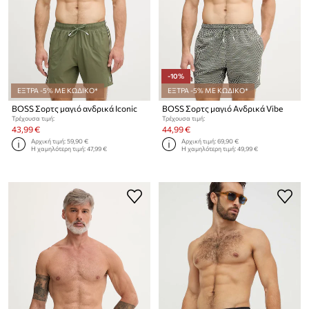
-10%
ΕΞΤΡΑ -5% ΜΕ ΚΩΔΙΚΟ*
ΕΞΤΡΑ -5% ΜΕ ΚΩΔΙΚΟ*
BOSS Σορτς μαγιό ανδρικά Iconic
BOSS Σορτς μαγιό Ανδρικά Vibe
Τρέχουσα τιμή:
Τρέχουσα τιμή:
43,99 €
44,99 €
Αρχική τιμή:
59,90 €
Αρχική τιμή:
69,90 €
Η χαμηλότερη τιμή:
47,99 €
Η χαμηλότερη τιμή:
49,99 €