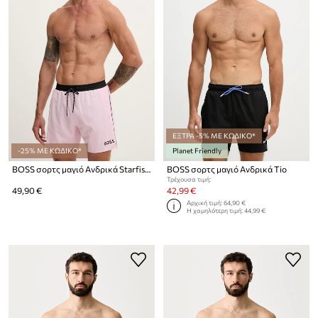
ΕΞΤΡΑ -5% ΜΕ ΚΩΔΙΚΟ*
-25% ΜΕ ΚΩΔΙΚΟ*
Planet Friendly
BOSS σορτς μαγιό Ανδρικά Starfish
BOSS σορτς μαγιό Ανδρικά Tio
Τρέχουσα τιμή:
49,90 €
42,99 €
Αρχική τιμή:
64,90 €
Η χαμηλότερη τιμή:
44,99 €