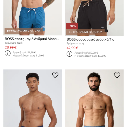
-10%
ΕΞΤΡΑ -5% ΜΕ ΚΩΔΙΚΟ*
ΕΞΤΡΑ -5% ΜΕ ΚΩΔΙΚΟ*
BOSS σορτς μαγιό Ανδρικά Mooneye
BOSS σορτς μαγιό ανδρικά Tio
Τρέχουσα τιμή:
Τρέχουσα τιμή:
28,99 €
42,99 €
Αρχική τιμή:
51,99 €
Αρχική τιμή:
59,90 €
Η χαμηλότερη τιμή:
31,99 €
Η χαμηλότερη τιμή:
47,99 €