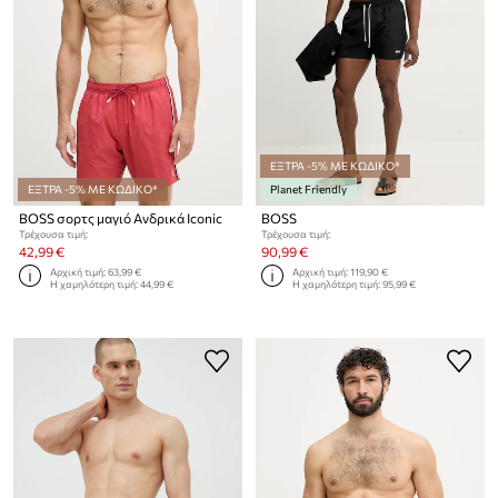
ΕΞΤΡΑ -5% ΜΕ ΚΩΔΙΚΟ*
ΕΞΤΡΑ -5% ΜΕ ΚΩΔΙΚΟ*
Planet Friendly
BOSS σορτς μαγιό Ανδρικά Iconic
BOSS
Τρέχουσα τιμή:
Τρέχουσα τιμή:
42,99 €
90,99 €
Αρχική τιμή:
63,99 €
Αρχική τιμή:
119,90 €
Η χαμηλότερη τιμή:
44,99 €
Η χαμηλότερη τιμή:
95,99 €