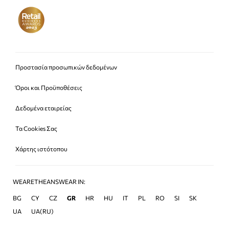
Προστασία προσωπικών δεδομένων
Όροι και Προϋποθέσεις
Δεδομένα εταιρείας
Τα Cookies Σας
Χάρτης ιστότοπου
WEARETHEANSWEAR IN:
BG
CY
CZ
GR
HR
HU
IT
PL
RO
SI
SK
UA
UA(RU)