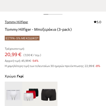
Tommy Hilfiger
5.0
Tommy Hilfiger - Μποξεράκια (3-pack)
ΕΞΤΡΑ -5% ΜΕ ΚΩΔΙΚΟ*
Τρέχουσα τιμή:
20,99 €
(7,00 € / τεμ.)
Αρχική τιμή:
45,99 €
-54%
Η χαμηλότερη τιμή των τελευταίων 30 ημερών προ έκπτωσης:
22,99 €
 -8%
Χρώμα:
γκρί