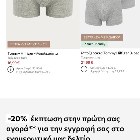
ΕΞΤΡΑ -5% ΜΕ ΚΩΔΙΚΟ*
Planet Friendly
ΕΞΤΡΑ -5% ΜΕ ΚΩΔΙΚΟ*
Μποξεράκια Tommy Hilfiger 3-pac
Tommy Hilfiger - Μποξεράκια
Τρέχουσα τιμή:
Τρέχουσα τιμή:
21,99 €
16,99 €
Αρχική τιμή:
44,90 €
Αρχική τιμή:
22,90 €
Η χαμηλότερη τιμή:
22,99 €
Η χαμηλότερη τιμή:
17,99 €
-20%
έκπτωση στην πρώτη σας
αγορά** για την εγγραφή σας στο
ενημερωτικό μας δελτίο.