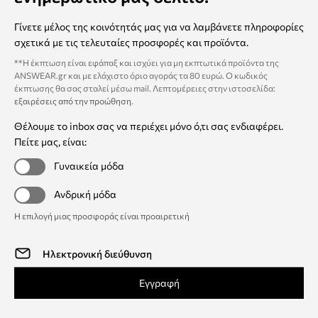
Γίνετε μέλος της κοινότητάς μας για να λαμβάνετε πληροφορίες
σχετικά με τις τελευταίες προσφορές και προϊόντα.
**Η έκπτωση είναι εφάπαξ και ισχύει για μη εκπτωτικά προϊόντα της
ANSWEAR.gr και με ελάχιστο όριο αγοράς τα 80 ευρώ. Ο κωδικός
έκπτωσης θα σας σταλεί μέσω mail. Λεπτομέρειες στην ιστοσελίδα:
εξαιρέσεις από την προώθηση
.
Θέλουμε το inbox σας να περιέχει μόνο ό,τι σας ενδιαφέρει.
Πείτε μας, είναι:
Γυναικεία μόδα
Ανδρική μόδα
Η επιλογή μιας προσφοράς είναι προαιρετική
Εγγραφή