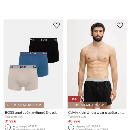
-14%
ΕΞΤΡΑ -5% ΜΕ ΚΩΔΙΚΟ*
ΕΞΤΡΑ -5% ΜΕ ΚΩΔΙΚΟ*
BOSS μποξεράκι ανδρικό 3-pack
Calvin Klein Underwear φαρδιά μποξεράκια ανδρικά βαμβάκι με ελαστάν 3-pack
Τρέχουσα τιμή:
Τρέχουσα τιμή:
31,99 €
40,99 €
Αρχική τιμή:
47,99 €
Αρχική τιμή:
59,90 €
Η χαμηλότερη τιμή:
34,99 €
Η χαμηλότερη τιμή:
47,99 €