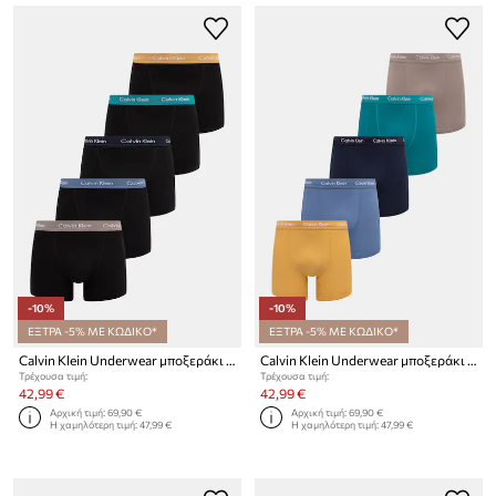
-10%
-10%
ΕΞΤΡΑ -5% ΜΕ ΚΩΔΙΚΟ*
ΕΞΤΡΑ -5% ΜΕ ΚΩΔΙΚΟ*
Calvin Klein Underwear μποξεράκι ανδρικό βαμβακερό με ελαστάν 5-pack
Calvin Klein Underwear μποξεράκι ανδρικό βαμβακερό με ελαστάν 5-pack
Τρέχουσα τιμή:
Τρέχουσα τιμή:
42,99 €
42,99 €
Αρχική τιμή:
69,90 €
Αρχική τιμή:
69,90 €
Η χαμηλότερη τιμή:
47,99 €
Η χαμηλότερη τιμή:
47,99 €