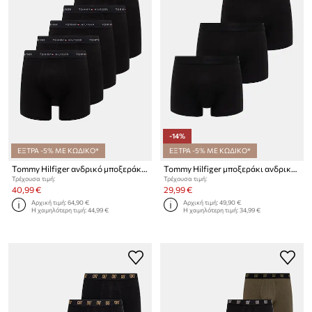
-14%
ΕΞΤΡΑ -5% ΜΕ ΚΩΔΙΚΟ*
ΕΞΤΡΑ -5% ΜΕ ΚΩΔΙΚΟ*
Tommy Hilfiger ανδρικό μποξεράκι από βαμβάκι με ελαστάν 5-pack
Tommy Hilfiger μποξεράκι ανδρικό 3-pack
Τρέχουσα τιμή:
Τρέχουσα τιμή:
40,99 €
29,99 €
Αρχική τιμή:
64,90 €
Αρχική τιμή:
49,90 €
Η χαμηλότερη τιμή:
44,99 €
Η χαμηλότερη τιμή:
34,99 €