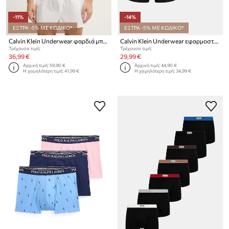
-11%
-14%
ΕΞΤΡΑ -5% ΜΕ ΚΩΔΙΚΟ*
ΕΞΤΡΑ -5% ΜΕ ΚΩΔΙΚΟ*
Calvin Klein Underwear φαρδιά μποξεράκια ανδρικά βαμβάκι με ελαστάν 3-pack
Calvin Klein Underwear εφαρμοστά μποξεράκια Ανδρικά 3-pack
Τρέχουσα τιμή:
Τρέχουσα τιμή:
36,99 €
29,99 €
Αρχική τιμή:
59,90 €
Αρχική τιμή:
44,90 €
Η χαμηλότερη τιμή:
41,99 €
Η χαμηλότερη τιμή:
34,99 €