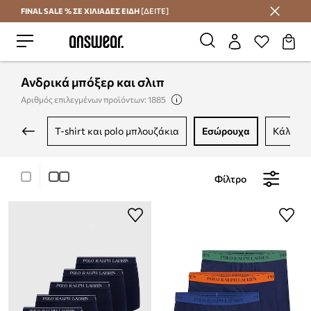
FINAL SALE % ΣΕ ΧΙΛΙΑΔΕΣ ΕΙΔΗ
[ΔΕΙΤΕ]
Εξοικονομήστε με το Answear Club
Ανδρικά μπόξερ και σλιπ
Αριθμός επιλεγμένων προϊόντων: 1885
t-shirt και polo μπλουζάκια
εσώρουχα
κάλτσες
Φίλτρο