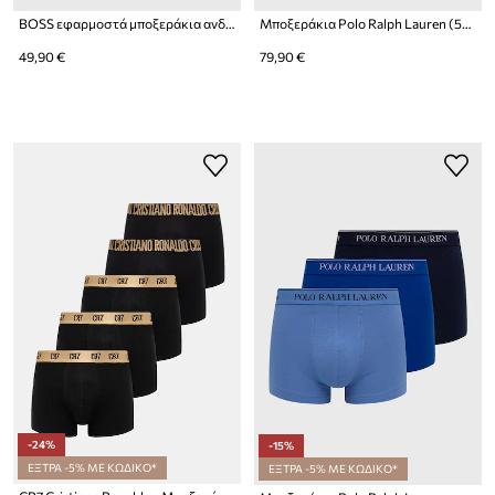
BOSS εφαρμοστά μποξεράκια ανδρικά με βισκόζη Trunk 3P Revive 3-pack
Μποξεράκια Polo Ralph Lauren (5-pack)
49,90 €
79,90 €
-24%
-15%
ΕΞΤΡΑ -5% ΜΕ ΚΩΔΙΚΟ*
ΕΞΤΡΑ -5% ΜΕ ΚΩΔΙΚΟ*