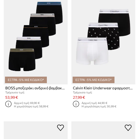
ΕΞΤΡΑ -5% ΜΕ ΚΩΔΙΚΟ*
ΕΞΤΡΑ -5% ΜΕ ΚΩΔΙΚΟ*
BOSS μποξεράκι ανδρικό βαμβακερό με ελαστάν Trunk 5P Essential 5-pack
Calvin Klein Underwear εφαρμοστά μποξεράκια Ανδρικά 3-pack
Τρέχουσα τιμή:
Τρέχουσα τιμή:
53,99 €
27,99 €
Αρχική τιμή:
69,90 €
Αρχική τιμή:
44,90 €
Η χαμηλότερη τιμή:
58,99 €
Η χαμηλότερη τιμή:
30,99 €