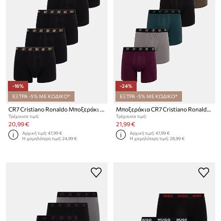
-16%
-24%
ΕΞΤΡΑ -5% ΜΕ ΚΩΔΙΚΟ*
ΕΞΤΡΑ -5% ΜΕ ΚΩΔΙΚΟ*
CR7 Cristiano Ronaldo Μποξεράκι Ανδρικό βαμβάκι με ελαστάν 5-pack
Μποξεράκια CR7 Cristiano Ronaldo 5-pack
Τρέχουσα τιμή:
Τρέχουσα τιμή:
20,99 €
21,99 €
Αρχική τιμή:
47,99 €
Αρχική τιμή:
47,99 €
Η χαμηλότερη τιμή:
24,99 €
Η χαμηλότερη τιμή:
28,99 €