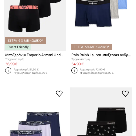
ΕΞΤΡΑ -5% ΜΕ ΚΩΔΙΚΟ*
Planet Friendly
ΕΞΤΡΑ -5% ΜΕ ΚΩΔΙΚΟ*
Μποξεράκια Emporio Armani Underwear 3-pack
Polo Ralph Lauren μποξεράκι ανδρικό με βαμβάκι 3-pack
Τρέχουσα τιμή:
Τρέχουσα τιμή:
36,99 €
54,99 €
Αρχική τιμή:
51,90 €
Αρχική τιμή:
72,90 €
Η χαμηλότερη τιμή:
38,99 €
Η χαμηλότερη τιμή:
56,99 €