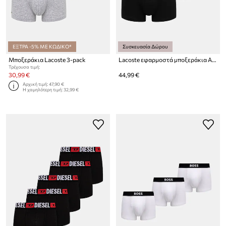
ΕΞΤΡΑ -5% ΜΕ ΚΩΔΙΚΟ*
Συσκευασία Δώρου
Μποξεράκια Lacoste 3-pack
Lacoste εφαρμοστά μποξεράκια Ανδρικά βαμβάκι με ελαστάν 3-pack
Τρέχουσα τιμή:
30,99 €
44,99 €
Αρχική τιμή:
47,90 €
Η χαμηλότερη τιμή:
32,99 €