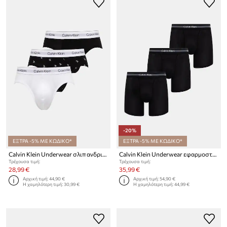
-20%
ΕΞΤΡΑ -5% ΜΕ ΚΩΔΙΚΟ*
ΕΞΤΡΑ -5% ΜΕ ΚΩΔΙΚΟ*
Calvin Klein Underwear σλιπ ανδρικά βαμβάκι με ελαστάν 3-pack
Calvin Klein Underwear εφαρμοστά μποξεράκια Ανδρικά 3-pack
Τρέχουσα τιμή:
Τρέχουσα τιμή:
28,99 €
35,99 €
Αρχική τιμή:
44,90 €
Αρχική τιμή:
54,90 €
Η χαμηλότερη τιμή:
30,99 €
Η χαμηλότερη τιμή:
44,99 €