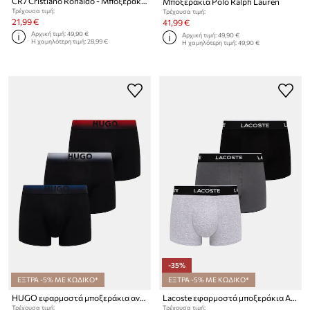
CR7 Cristiano Ronaldo - Μποξεράκια (5-pack)
Μποξεράκια Polo Ralph Lauren
Τρέχουσα τιμή:
Τρέχουσα τιμή:
21,99 €
41,99 €
Αρχική τιμή:
49,90 €
Αρχική τιμή:
49,90 €
Η χαμηλότερη τιμή:
28,99 €
Η χαμηλότερη τιμή:
49,90 €
-35%
ΕΞΤΡΑ -5% ΜΕ ΚΩΔΙΚΟ*
ΕΞΤΡΑ -5% ΜΕ ΚΩΔΙΚΟ*
HUGO εφαρμοστά μποξεράκια ανδρικά με μοντάλ TRUNK TRIPLET SPRAY 3-pack
Lacoste εφαρμοστά μποξεράκια Ανδρικά βαμβάκι με ελαστάν 3-pack
Τρέχουσα τιμή:
Τρέχουσα τιμή: