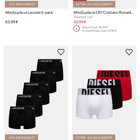
-15% ΜΕ ΚΩΔΙΚΟ*
ΕΞΤΡΑ -5% ΜΕ ΚΩΔΙΚΟ*
Μποξεράκια Lacoste 5-pack
Μποξεράκια CR7 Cristiano Ronaldo 7-pack
Τρέχουσα τιμή:
63,99 €
28,99 €
Αρχική τιμή:
56,99 €
Η χαμηλότερη τιμή:
37,99 €
-15% ΜΕ ΚΩΔΙΚΟ*
ΕΞΤΡΑ -5% ΜΕ ΚΩΔΙΚΟ*