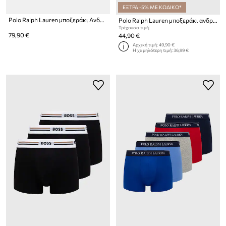
ΕΞΤΡΑ -5% ΜΕ ΚΩΔΙΚΟ*
Polo Ralph Lauren μποξεράκι Ανδρικό 5-pack
Polo Ralph Lauren μποξεράκι ανδρικό βαμβάκι με ελαστάν 3-pack
Τρέχουσα τιμή:
79,90 €
44,90 €
Αρχική τιμή:
49,90 €
Η χαμηλότερη τιμή:
36,99 €