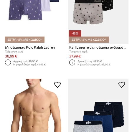
-13%
ΕΞΤΡΑ -5% ΜΕ ΚΩΔΙΚΟ*
ΕΞΤΡΑ -5% ΜΕ ΚΩΔΙΚΟ*
Μποξεράκια Polo Ralph Lauren
Karl Lagerfeld μποξεράκι ανδρικό βαμβάκι με ελαστάν 3-pack
Τρέχουσα τιμή:
Τρέχουσα τιμή:
38,99 €
37,99 €
Αρχική τιμή:
49,90 €
Αρχική τιμή:
48,90 €
Η χαμηλότερη τιμή:
41,99 €
Η χαμηλότερη τιμή:
43,90 €