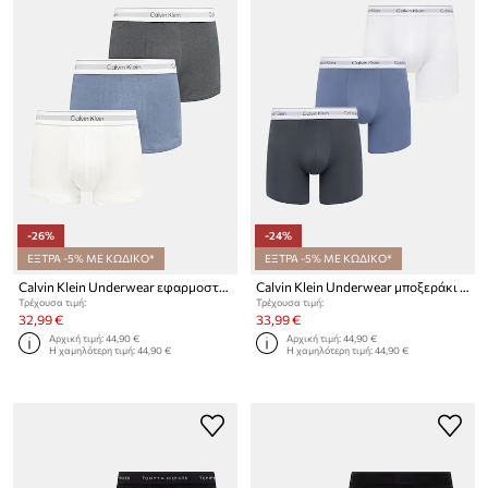
-26%
-24%
ΕΞΤΡΑ -5% ΜΕ ΚΩΔΙΚΟ*
ΕΞΤΡΑ -5% ΜΕ ΚΩΔΙΚΟ*
Calvin Klein Underwear εφαρμοστά μποξεράκια ανδρικά 3-pack
Calvin Klein Underwear μποξεράκι ανδρικό με βαμβάκι 3-pack
Τρέχουσα τιμή:
Τρέχουσα τιμή:
32,99 €
33,99 €
Αρχική τιμή:
44,90 €
Αρχική τιμή:
44,90 €
Η χαμηλότερη τιμή:
44,90 €
Η χαμηλότερη τιμή:
44,90 €