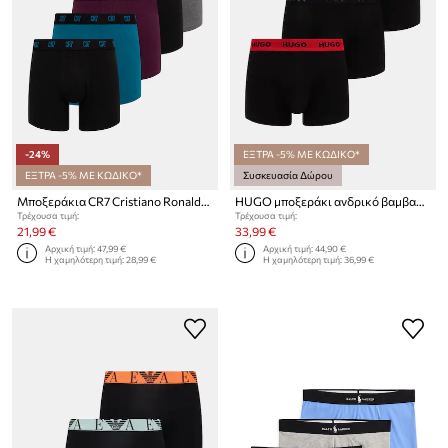
-24%
ΕΞΤΡΑ -5% ΜΕ ΚΩΔΙΚΟ*
ΕΞΤΡΑ -5% ΜΕ ΚΩΔΙΚΟ*
Συσκευασία Δώρου
Μποξεράκια CR7 Cristiano Ronaldo 5-pack
HUGO μποξεράκι ανδρικό βαμβακερό με ελαστάν TRUNK TRIPLET PACK 3-pack
Τρέχουσα τιμή:
Τρέχουσα τιμή:
21,99 €
33,99 €
Αρχική τιμή:
47,99 €
Αρχική τιμή:
44,90 €
Η χαμηλότερη τιμή:
28,99 €
Η χαμηλότερη τιμή:
36,99 €