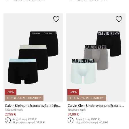
-12%
-21%
ΕΞΤΡΑ -5% ΜΕ ΚΩΔΙΚΟ*
ΕΞΤΡΑ -5% ΜΕ ΚΩΔΙΚΟ*
Calvin Klein μποξεράκι ανδρικό βαμβακερό με ελαστάν 3-pack
Calvin Klein Underwear μποξεράκι ανδρικό 3-pack
Τρέχουσα τιμή:
Τρέχουσα τιμή:
27,99 €
31,99 €
Αρχική τιμή:
42,99 €
Αρχική τιμή:
49,90 €
Η χαμηλότερη τιμή:
31,99 €
Η χαμηλότερη τιμή:
40,99 €