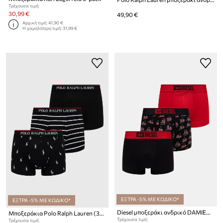
Τρέχουσα τιμή:
30,99 €
49,90 €
Αρχική τιμή:
41,90 €
Η χαμηλότερη τιμή:
31,99 €
ΕΞΤΡΑ -5% ΜΕ ΚΩΔΙΚΟ*
ΕΞΤΡΑ -5% ΜΕ ΚΩΔΙΚΟ*
Diesel μποξεράκι ανδρικό DAMIEN-GFT 3-pack
Μποξεράκια Polo Ralph Lauren (3-pack)
Τρέχουσα τιμή:
Τρέχουσα τιμή: