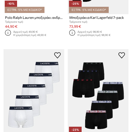
-10%
-25%
ΕΞΤΡΑ -5% ΜΕ ΚΩΔΙΚΟ*
ΕΞΤΡΑ -5% ΜΕ ΚΩΔΙΚΟ*
Polo Ralph Lauren μποξεράκι ανδρικό βαμβάκι με ελαστάν 3-pack
Μποξεράκια Karl Lagerfeld 7-pack
Τρέχουσα τιμή:
Τρέχουσα τιμή:
44,90 €
73,99 €
Αρχική τιμή:
49,90 €
Αρχική τιμή:
98,90 €
Η χαμηλότερη τιμή:
49,90 €
Η χαμηλότερη τιμή:
98,90 €
-23%