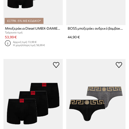
ΕΞΤΡΑ -5% ΜΕ ΚΩΔΙΚΟ*
Μποξεράκια Diesel UMBX-DAMIENFIVEPACK 5-pack
BOSS μποξεράκι ανδρικό βαμβακερό με ελαστάν Trunk 3P BOSS ONE 3-pack
Τρέχουσα τιμή:
53,99 €
44,90 €
Αρχική τιμή:
72,99 €
Η χαμηλότερη τιμή:
56,99 €