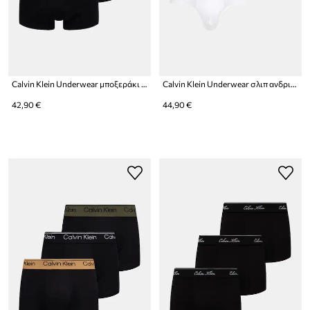
Calvin Klein Underwear μποξεράκι ανδρικό βαμβακερό
Calvin Klein Underwear σλιπ ανδρικά βαμβακερά με ελαστάν 3-pack
42,90 €
44,90 €