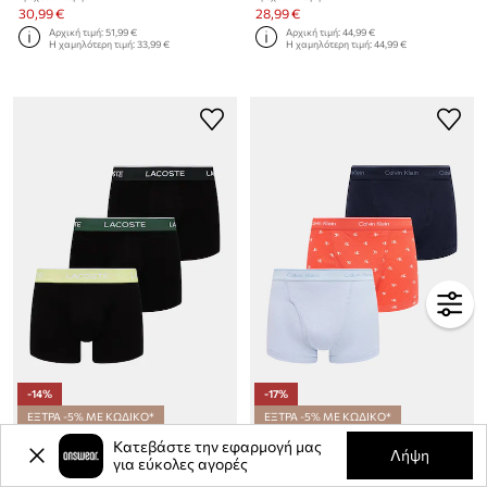
30,99 €
28,99 €
Αρχική τιμή:
51,99 €
Αρχική τιμή:
44,99 €
Η χαμηλότερη τιμή:
33,99 €
Η χαμηλότερη τιμή:
44,99 €
-14%
-17%
ΕΞΤΡΑ -5% ΜΕ ΚΩΔΙΚΟ*
ΕΞΤΡΑ -5% ΜΕ ΚΩΔΙΚΟ*
Lacoste εφαρμοστά μποξεράκια Ανδρικά βαμβάκι με ελαστάν 3-pack
Calvin Klein Underwear Μποξεράκι Ανδρικό βαμβακερό
Κατεβάστε την εφαρμογή μας
Λήψη
Τρέχουσα τιμή:
Τρέχουσα τιμή:
για εύκολες αγορές
28,99 €
23,99 €