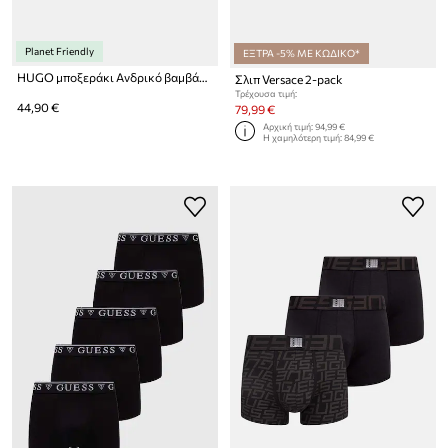
Planet Friendly
ΕΞΤΡΑ -5% ΜΕ ΚΩΔΙΚΟ*
HUGO μποξεράκι Ανδρικό βαμβάκι με ελαστάν TRUNK TRIPLET GALAXY 3-pack
Σλιπ Versace 2-pack
Τρέχουσα τιμή:
44,90 €
79,99 €
Αρχική τιμή:
94,99 €
Η χαμηλότερη τιμή:
84,99 €