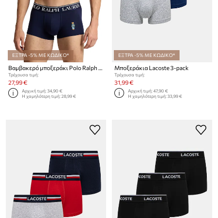
ΕΞΤΡΑ -5% ΜΕ ΚΩΔΙΚΟ*
ΕΞΤΡΑ -5% ΜΕ ΚΩΔΙΚΟ*
Βαμβακερό μποξεράκι Polo Ralph Lauren
Μποξεράκια Lacoste 3-pack
Τρέχουσα τιμή:
Τρέχουσα τιμή:
27,99 €
31,99 €
Αρχική τιμή:
34,90 €
Αρχική τιμή:
47,90 €
Η χαμηλότερη τιμή:
28,99 €
Η χαμηλότερη τιμή:
33,99 €