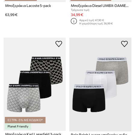
Μποξεράκια Lacoste 5-pack
Μποξεράκια Diesel UMBX-DAMIENTHREEPACK-5.5EL 3-pack
Τρέχουσα τιμή:
63,99 €
34,99 €
Αρχική τιμή:
47,90 €
Η χαμηλότερη τιμή:
36,99 €
ΕΞΤΡΑ -5% ΜΕ ΚΩΔΙΚΟ*
Planet Friendly
Μποξεράκια Karl Lagerfeld 3-pack
Polo Ralph Lauren μποξεράκι ανδρικό βαμβάκι με ελαστάν 3-pack