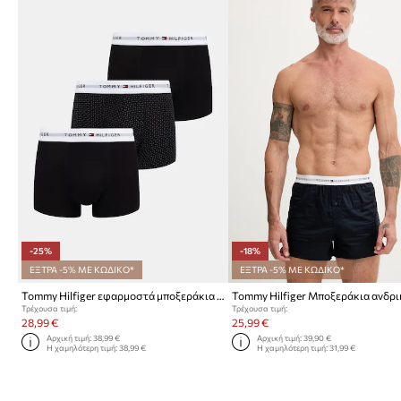
-25%
-18%
ΕΞΤΡΑ -5% ΜΕ ΚΩΔΙΚΟ*
ΕΞΤΡΑ -5% ΜΕ ΚΩΔΙΚΟ*
Tommy Hilfiger εφαρμοστά μποξεράκια Ανδρικά βαμβάκι με ελαστάν 3-pack
Τρέχουσα τιμή:
Τρέχουσα τιμή:
28,99 €
25,99 €
Αρχική τιμή:
38,99 €
Αρχική τιμή:
39,90 €
Η χαμηλότερη τιμή:
38,99 €
Η χαμηλότερη τιμή:
31,99 €