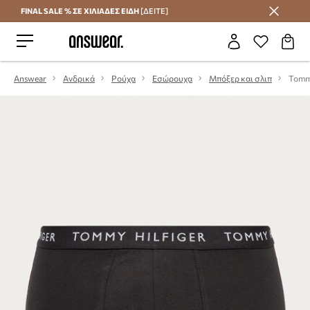
FINAL SALE % ΣΕ ΧΙΛΙΑΔΕΣ ΕΙΔΗ
[ΔΕΙΤΕ]
Εξοικονομήστε με το Answear Club
Answear
Ανδρικά
Ρούχα
Εσώρουχα
Μπόξερ και σλιπ