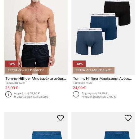
-18%
-10%
ΕΞΤΡΑ -5% ΜΕ ΚΩΔΙΚΟ*
ΕΞΤΡΑ -5% ΜΕ ΚΩΔΙΚΟ*
Tommy Hilfiger Μποξεράκια ανδρικά βαμβακερά 2-pack
Tommy Hilfiger Μποξεράκι Ανδρικό βαμβακερό 3-pack
Τρέχουσα τιμή:
Τρέχουσα τιμή:
25,99 €
24,99 €
Αρχική τιμή:
39,90 €
Αρχική τιμή:
39,90 €
Η χαμηλότερη τιμή:
31,99 €
Η χαμηλότερη τιμή:
27,99 €