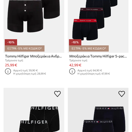
-10%
-10%
ΕΞΤΡΑ -5% ΜΕ ΚΩΔΙΚΟ*
ΕΞΤΡΑ -5% ΜΕ ΚΩΔΙΚΟ*
Tommy Hilfiger Μποξεράκια Ανδρικά βαμβάκι με ελαστάν 2-pack
Μποξεράκια Tommy Hilfiger 5-pack
Τρέχουσα τιμή:
Τρέχουσα τιμή:
25,99 €
42,99 €
Αρχική τιμή:
39,90 €
Αρχική τιμή:
64,90 €
Η χαμηλότερη τιμή:
28,99 €
Η χαμηλότερη τιμή:
47,99 €