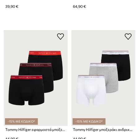
39,90 €
64,90 €
-15% ΜΕ ΚΩΔΙΚΟ*
-15% ΜΕ ΚΩΔΙΚΟ*
Tommy Hilfiger εφαρμοστά μποξεράκια ανδρικά βαμβακερά με ελαστάν 3-pack
Tommy Hilfiger μποξεράκι ανδρικό με βαμβάκι 3-pack
44,90 €
44,90 €