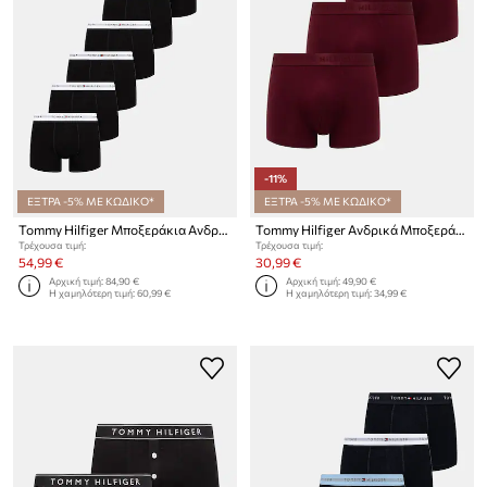
-11%
ΕΞΤΡΑ -5% ΜΕ ΚΩΔΙΚΟ*
ΕΞΤΡΑ -5% ΜΕ ΚΩΔΙΚΟ*
Tommy Hilfiger Μποξεράκια Ανδρικά 7-pack
Tommy Hilfiger Ανδρικά Μποξεράκια 3-pack
Τρέχουσα τιμή:
Τρέχουσα τιμή:
54,99 €
30,99 €
Αρχική τιμή:
84,90 €
Αρχική τιμή:
49,90 €
Η χαμηλότερη τιμή:
60,99 €
Η χαμηλότερη τιμή:
34,99 €