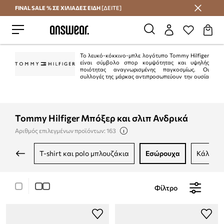
FINAL SALE % ΣΕ ΧΙΛΙΑΔΕΣ ΕΙΔΗ
[ΔΕΙΤΕ]
Εξοικονομήστε με το Answear Club
Το λευκό-κόκκινο-μπλε λογότυπο Tommy Hilfiger
είναι σύμβολο σπορ κομψότητας και υψηλής
ποιότητας αναγνωρισμένης παγκοσμίως. Οι
συλλογές της μάρκας αντιπροσωπεύουν την ουσία
του αμερικανικού στυλ "preppy". Είναι κλασικό στην τρέχουσα μόδα.
Ταυτόχρονα, η Tommy Hilfiger είναι μια από τις κορυφαίες μάρκες lifestyle με
περισσότερα από 1.000 καταστήματα σε 90 χώρες.
Tommy Hilfiger Μπόξερ και σλιπ Ανδρικά
Αριθμός επιλεγμένων προϊόντων: 163
t-shirt και polo μπλουζάκια
εσώρουχα
κάλτσες
Φίλτρο