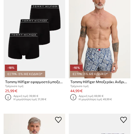
-18%
-10%
ΕΞΤΡΑ -5% ΜΕ ΚΩΔΙΚΟ*
ΕΞΤΡΑ -5% ΜΕ ΚΩΔΙΚΟ*
Tommy Hilfiger εφαρμοστά μποξεράκια Ανδρικά 3-pack
Tommy Hilfiger Μποξεράκι Ανδρικό βαμβακερό 3-pack
Τρέχουσα τιμή:
Τρέχουσα τιμή:
25,99 €
44,99 €
Αρχική τιμή:
39,90 €
Αρχική τιμή:
69,90 €
Η χαμηλότερη τιμή:
31,99 €
Η χαμηλότερη τιμή:
49,99 €