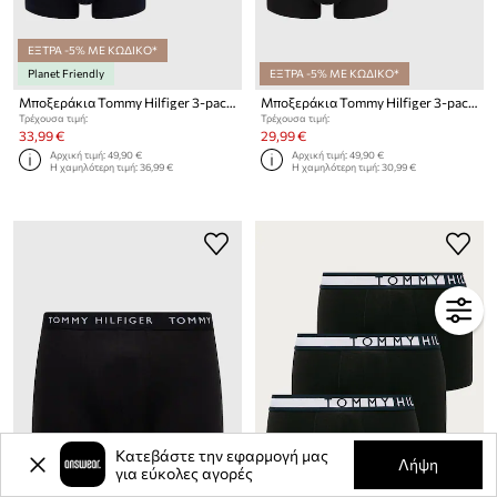
ΕΞΤΡΑ -5% ΜΕ ΚΩΔΙΚΟ*
Planet Friendly
ΕΞΤΡΑ -5% ΜΕ ΚΩΔΙΚΟ*
Μποξεράκια Tommy Hilfiger 3-pack
Μποξεράκια Tommy Hilfiger 3-pack
Τρέχουσα τιμή:
Τρέχουσα τιμή:
33,99 €
29,99 €
Αρχική τιμή:
49,90 €
Αρχική τιμή:
49,90 €
Η χαμηλότερη τιμή:
36,99 €
Η χαμηλότερη τιμή:
30,99 €
Κατεβάστε την εφαρμογή μας
Λήψη
για εύκολες αγορές