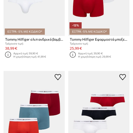
-13%
ΕΞΤΡΑ -5% ΜΕ ΚΩΔΙΚΟ*
ΕΞΤΡΑ -5% ΜΕ ΚΩΔΙΚΟ*
Tommy Hilfiger σλιπ ανδρικά βαμβακερά με ελαστάν 3-pack
Tommy Hilfiger Εφαρμοστά μποξεράκια Ανδρικά 3-pack
Τρέχουσα τιμή:
Τρέχουσα τιμή:
38,99 €
25,99 €
Αρχική τιμή:
59,90 €
Αρχική τιμή:
39,90 €
Η χαμηλότερη τιμή:
41,99 €
Η χαμηλότερη τιμή:
29,99 €