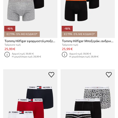
-10%
-10%
ΕΞΤΡΑ -5% ΜΕ ΚΩΔΙΚΟ*
ΕΞΤΡΑ -5% ΜΕ ΚΩΔΙΚΟ*
Tommy Hilfiger εφαρμοστά μποξεράκια ανδρικά 3-pack
Tommy Hilfiger Μποξεράκι ανδρικό βαμβακερό με ελαστάν 3-pack
Τρέχουσα τιμή:
Τρέχουσα τιμή:
25,99 €
25,99 €
Αρχική τιμή:
39,90 €
Αρχική τιμή:
39,90 €
Η χαμηλότερη τιμή:
28,99 €
Η χαμηλότερη τιμή:
28,99 €