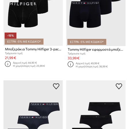
-15%
ΕΞΤΡΑ -5% ΜΕ ΚΩΔΙΚΟ*
ΕΞΤΡΑ -5% ΜΕ ΚΩΔΙΚΟ*
Μποξεράκια Tommy Hilfiger 3-pack
Tommy Hilfiger εφαρμοστά μποξεράκια ανδρικά βαμβάκι με ελαστάν 3-pack
Τρέχουσα τιμή:
Τρέχουσα τιμή:
21,99 €
33,99 €
Αρχική τιμή:
44,90 €
Αρχική τιμή:
49,99 €
Η χαμηλότερη τιμή:
25,99 €
Η χαμηλότερη τιμή:
36,99 €