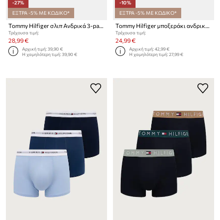
-27%
-10%
ΕΞΤΡΑ -5% ΜΕ ΚΩΔΙΚΟ*
ΕΞΤΡΑ -5% ΜΕ ΚΩΔΙΚΟ*
Tommy Hilfiger σλιπ Ανδρικά 3-pack
Tommy Hilfiger μποξεράκι ανδρικό βαμβάκι με ελαστάν 3-pack
Τρέχουσα τιμή:
Τρέχουσα τιμή:
28,99 €
24,99 €
Αρχική τιμή:
39,90 €
Αρχική τιμή:
42,99 €
Η χαμηλότερη τιμή:
39,90 €
Η χαμηλότερη τιμή:
27,99 €