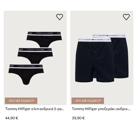
-15% ΜΕ ΚΩΔΙΚΟ*
-15% ΜΕ ΚΩΔΙΚΟ*
Tommy Hilfiger σλιπ ανδρικά 3-pack
Tommy Hilfiger μποξεράκι ανδρικό βαμβακερό 2-pack
44,90 €
39,90 €