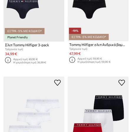
-19%
ΕΞΤΡΑ -5% ΜΕ ΚΩΔΙΚΟ*
ΕΞΤΡΑ -5% ΜΕ ΚΩΔΙΚΟ*
Planet Friendly
Tommy Hilfiger σλιπ Ανδρικά βαμβάκι με ελαστάν 3-pack
Σλιπ Tommy Hilfiger 3-pack
Τρέχουσα τιμή:
Τρέχουσα τιμή:
47,99 €
34,99 €
Αρχική τιμή:
59,90 €
Αρχική τιμή:
49,90 €
Η χαμηλότερη τιμή:
59,90 €
Η χαμηλότερη τιμή:
36,99 €