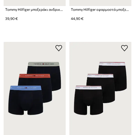
Tommy Hilfiger μποξεράκι ανδρικό βαμβακερό με ελαστάν 3-pack
Tommy Hilfiger εφαρμοστά μποξεράκια ανδρικά βαμβακερά με ελαστάν 3-pack
39,90 €
44,90 €