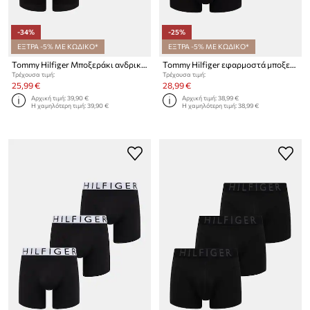
-34%
-25%
ΕΞΤΡΑ -5% ΜΕ ΚΩΔΙΚΟ*
ΕΞΤΡΑ -5% ΜΕ ΚΩΔΙΚΟ*
Tommy Hilfiger Μποξεράκι ανδρικό βαμβακερό με ελαστάν 3-pack
Tommy Hilfiger εφαρμοστά μποξεράκια Ανδρικά βαμβάκι με ελαστάν 3-pack
Τρέχουσα τιμή:
Τρέχουσα τιμή:
25,99 €
28,99 €
Αρχική τιμή:
39,90 €
Αρχική τιμή:
38,99 €
Η χαμηλότερη τιμή:
39,90 €
Η χαμηλότερη τιμή:
38,99 €