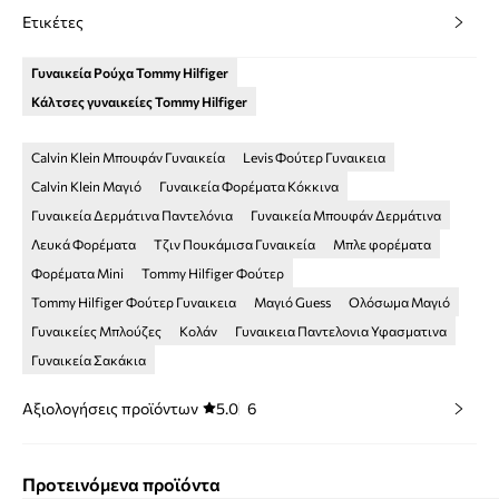
Ετικέτες
Γυναικεία Ρούχα Tommy Hilfiger
Κάλτσες γυναικείες Tommy Hilfiger
Calvin Klein Μπουφάν Γυναικεία
Levis Φούτερ Γυναικεια
Calvin Klein Μαγιό
Γυναικεία Φορέματα Κόκκινα
Γυναικεία Δερμάτινα Παντελόνια
Γυναικεία Μπουφάν Δερμάτινα
Λευκά Φορέματα
Τζιν Πουκάμισα Γυναικεία
Μπλε φορέματα
Φορέματα Mini
Tommy Hilfiger Φούτερ
Tommy Hilfiger Φούτερ Γυναικεια
Μαγιό Guess
Ολόσωμα Μαγιό
Γυναικείες Μπλούζες
Κολάν
Γυναικεια Παντελονια Υφασματινα
Γυναικεία Σακάκια
Αξιολογήσεις προϊόντων
5.0
6
Προτεινόμενα προϊόντα