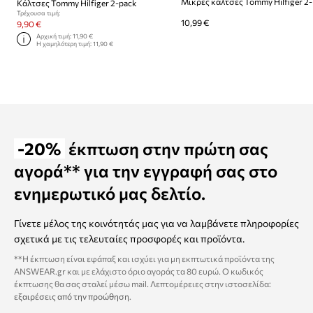
Μικρές κάλτσες Tommy Hilfiger 2
Κάλτσες Tommy Hilfiger 2-pack
Τρέχουσα τιμή:
10,99 €
9,90 €
Αρχική τιμή:
11,90 €
Η χαμηλότερη τιμή:
11,90 €
-20%
έκπτωση στην πρώτη σας
αγορά** για την εγγραφή σας στο
ενημερωτικό μας δελτίο.
Γίνετε μέλος της κοινότητάς μας για να λαμβάνετε πληροφορίες
σχετικά με τις τελευταίες προσφορές και προϊόντα.
**Η έκπτωση είναι εφάπαξ και ισχύει για μη εκπτωτικά προϊόντα της
ANSWEAR.gr και με ελάχιστο όριο αγοράς τα 80 ευρώ. Ο κωδικός
έκπτωσης θα σας σταλεί μέσω mail. Λεπτομέρειες στην ιστοσελίδα:
εξαιρέσεις από την προώθηση
.