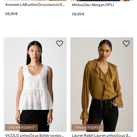
Answear.LAB μπλούζα γυναικεία δαντελένια
Μπλουζάκι Morgan OPLI
58,99 €
58,99 €
-25% ΜΕ ΚΩΔΙΚΟ*
-15% ΜΕ ΚΩΔΙΚΟ*
ViCOLO μπλούζα με βολάν γυναικεία με βισκόζη
Lauren Ralph Lauren μπλούζα με βολάν γυναικεία