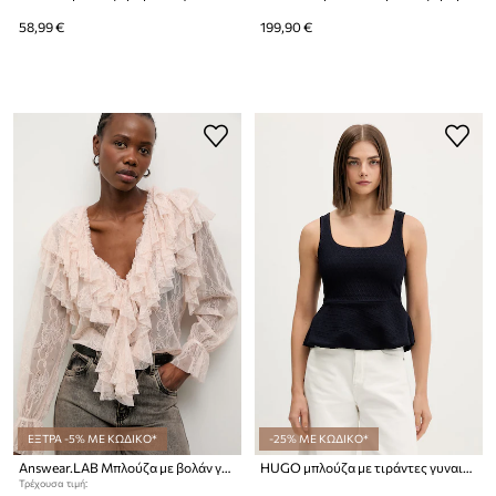
58,99 €
199,90 €
ΕΞΤΡΑ -5% ΜΕ ΚΩΔΙΚΟ*
-25% ΜΕ ΚΩΔΙΚΟ*
Answear.LAB Μπλούζα με βολάν γυναικεία δαντελένια
HUGO μπλούζα με τιράντες γυναικεία με βισκόζη Daleida
Τρέχουσα τιμή: