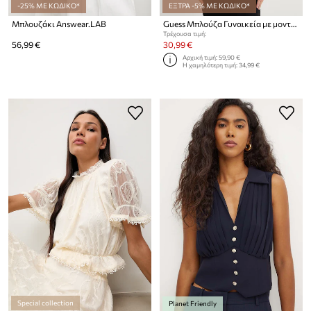
-25% ΜΕ ΚΩΔΙΚΟ*
ΕΞΤΡΑ -5% ΜΕ ΚΩΔΙΚΟ*
Μπλουζάκι Answear.LAB
Guess Μπλούζα Γυναικεία με μοντάλ BRIGITTE
Τρέχουσα τιμή:
56,99 €
30,99 €
Αρχική τιμή:
59,90 €
Η χαμηλότερη τιμή:
34,99 €
Special collection
Planet Friendly