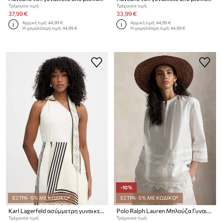
Τρέχουσα τιμή:
Τρέχουσα τιμή:
37,99 €
33,99 €
Αρχική τιμή:
44,99 €
Αρχική τιμή:
44,99 €
Η χαμηλότερη τιμή:
44,99 €
Η χαμηλότερη τιμή:
44,99 €
-10%
ΕΞΤΡΑ -5% ΜΕ ΚΩΔΙΚΟ*
ΕΞΤΡΑ -5% ΜΕ ΚΩΔΙΚΟ*
Karl Lagerfeld ασύμμετρη γυναικεία με βισκόζη
Polo Ralph Lauren Μπλούζα Γυναικεία Βαμβακεία
Τρέχουσα τιμή:
Τρέχουσα τιμή: