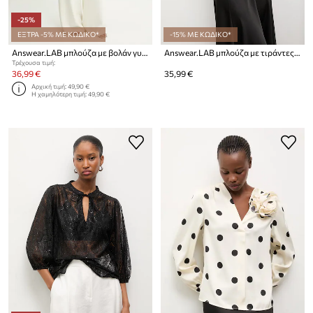
-25%
ΕΞΤΡΑ -5% ΜΕ ΚΩΔΙΚΟ*
-15% ΜΕ ΚΩΔΙΚΟ*
Answear.LAB μπλούζα με βολάν γυναικεία από βισκόζη
Answear.LAB μπλούζα με τιράντες γυναικεία με βαμβάκι
Τρέχουσα τιμή:
36,99 €
35,99 €
Αρχική τιμή:
49,90 €
Η χαμηλότερη τιμή:
49,90 €