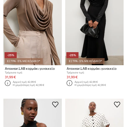
-25%
-25%
ΕΞΤΡΑ -5% ΜΕ ΚΩΔΙΚΟ*
ΕΞΤΡΑ -5% ΜΕ ΚΩΔΙΚΟ*
Answear.LAB κορμάκι γυναικείο
Answear.LAB κορμάκι γυναικείο
Τρέχουσα τιμή:
Τρέχουσα τιμή:
31,99 €
31,99 €
Αρχική τιμή:
42,99 €
Αρχική τιμή:
42,99 €
Η χαμηλότερη τιμή:
42,99 €
Η χαμηλότερη τιμή:
42,99 €