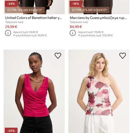
-24%
-15%
ΕΞΤΡΑ -5% ΜΕ ΚΩΔΙΚΟ*
ΕΞΤΡΑ -5% ΜΕ ΚΩΔΙΚΟ*
United Colors of Benetton halter γυναικεία openwork
Marciano by Guess μπλούζα με τιράντες γυναικεία από βισκόζη INES
Τρέχουσα τιμή:
Τρέχουσα τιμή:
29,99 €
84,99 €
Αρχική τιμή:
39,90 €
Αρχική τιμή:
119,90 €
Η χαμηλότερη τιμή:
39,90 €
Η χαμηλότερη τιμή:
100,99 €
-25%