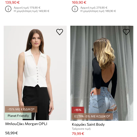
139,90 €
169,90 €
Αρχική τιμή:
179,90 €
Αρχική τιμή:
279,90 €
Η χαμηλότερη τιμή:
149,90 €
Η χαμηλότερη τιμή:
189,90 €
-15% ΜΕ ΚΩΔΙΚΟ*
-15%
Planet Friendly
ΕΞΤΡΑ -5% ΜΕ ΚΩΔΙΚΟ*
Μπλουζάκι Morgan OPLI
Κορμάκι Saint Body
Τρέχουσα τιμή:
58,99 €
79,99 €