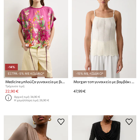
-14%
ΕΞΤΡΑ -5% ΜΕ ΚΩΔΙΚΟ*
-15% ΜΕ ΚΩΔΙΚΟ*
Medicine μπλούζα γυναικεία με βισκόζη
Morgan τοπ γυναικείο με βαμβάκι MOLOVIC
Τρέχουσα τιμή:
22,90 €
47,99 €
Αρχική τιμή:
34,90 €
Η χαμηλότερη τιμή:
26,90 €