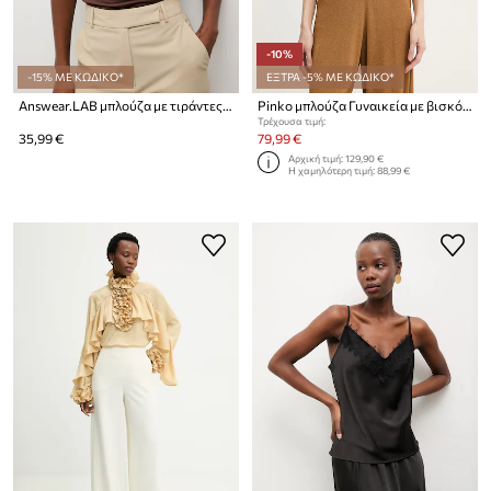
-10%
-15% ΜΕ ΚΩΔΙΚΟ*
ΕΞΤΡΑ -5% ΜΕ ΚΩΔΙΚΟ*
Answear.LAB μπλούζα με τιράντες γυναικεία με βαμβάκι
Pinko μπλούζα Γυναικεία με βισκόζη
Τρέχουσα τιμή:
35,99 €
79,99 €
Αρχική τιμή:
129,90 €
Η χαμηλότερη τιμή:
88,99 €