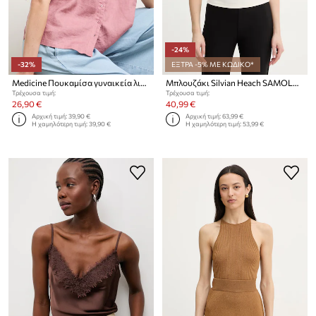
-24%
-32%
ΕΞΤΡΑ -5% ΜΕ ΚΩΔΙΚΟ*
Medicine Πουκαμίσα γυναικεία λινή
Μπλουζάκι Silvian Heach SAMOLDI
Τρέχουσα τιμή:
Τρέχουσα τιμή:
26,90 €
40,99 €
Αρχική τιμή:
39,90 €
Αρχική τιμή:
63,99 €
Η χαμηλότερη τιμή:
39,90 €
Η χαμηλότερη τιμή:
53,99 €