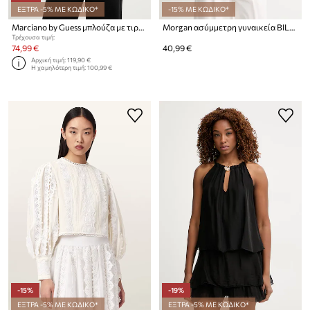
ΕΞΤΡΑ -5% ΜΕ ΚΩΔΙΚΟ*
-15% ΜΕ ΚΩΔΙΚΟ*
Marciano by Guess μπλούζα με τιράντες γυναικεία από βισκόζη INES
Morgan ασύμμετρη γυναικεία BILBO
Τρέχουσα τιμή:
74,99 €
40,99 €
Αρχική τιμή:
119,90 €
Η χαμηλότερη τιμή:
100,99 €
-15%
-19%
ΕΞΤΡΑ -5% ΜΕ ΚΩΔΙΚΟ*
ΕΞΤΡΑ -5% ΜΕ ΚΩΔΙΚΟ*