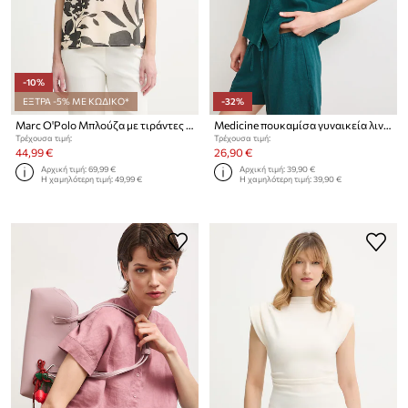
-10%
ΕΞΤΡΑ -5% ΜΕ ΚΩΔΙΚΟ*
-32%
Marc O'Polo Μπλούζα με τιράντες γυναικεία βαμβακερή
Medicine πουκαμίσα γυναικεία λινή
Τρέχουσα τιμή:
Τρέχουσα τιμή:
44,99 €
26,90 €
Αρχική τιμή:
69,99 €
Αρχική τιμή:
39,90 €
Η χαμηλότερη τιμή:
49,99 €
Η χαμηλότερη τιμή:
39,90 €