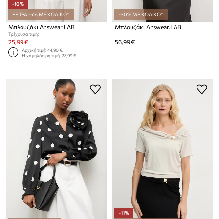
-10%
ΕΞΤΡΑ -5% ΜΕ ΚΩΔΙΚΟ*
-30% ΜΕ ΚΩΔΙΚΟ*
Μπλουζάκι Answear.LAB
Μπλουζάκι Answear.LAB
Τρέχουσα τιμή:
25,99 €
56,99 €
Αρχική τιμή:
44,90 €
Η χαμηλότερη τιμή:
28,99 €
-11%