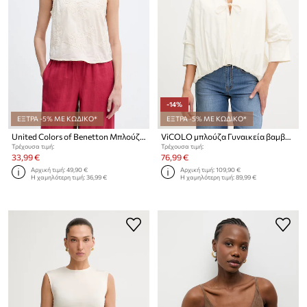
-14%
ΕΞΤΡΑ -5% ΜΕ ΚΩΔΙΚΟ*
ΕΞΤΡΑ -5% ΜΕ ΚΩΔΙΚΟ*
United Colors of Benetton Μπλούζα γυναικεία βαμβακεία
ViCOLO μπλούζα Γυναικεία βαμβακερή
Τρέχουσα τιμή:
Τρέχουσα τιμή:
33,99 €
76,99 €
Αρχική τιμή:
49,90 €
Αρχική τιμή:
109,90 €
Η χαμηλότερη τιμή:
36,99 €
Η χαμηλότερη τιμή:
89,99 €