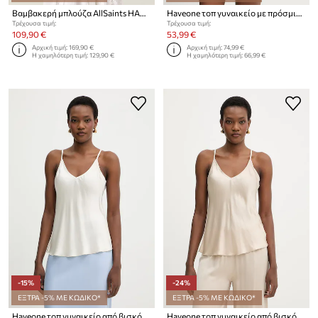
Βαμβακερή μπλούζα AllSaints HART
Haveone τοπ γυναικείο με πρόσμιξη μεταξιού
Τρέχουσα τιμή:
Τρέχουσα τιμή:
109,90 €
53,99 €
Αρχική τιμή:
169,90 €
Αρχική τιμή:
74,99 €
Η χαμηλότερη τιμή:
129,90 €
Η χαμηλότερη τιμή:
66,99 €
-15%
-24%
ΕΞΤΡΑ -5% ΜΕ ΚΩΔΙΚΟ*
ΕΞΤΡΑ -5% ΜΕ ΚΩΔΙΚΟ*
Haveone τοπ γυναικείο από βισκόζη
Haveone τοπ γυναικείο από βισκόζη