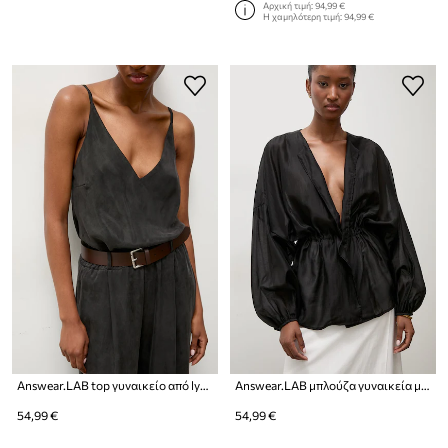
Αρχική τιμή:
94,99 €
Η χαμηλότερη τιμή:
94,99 €
Answear.LAB top γυναικείο από lyocell
Answear.LAB μπλούζα γυναικεία με lyocell
54,99 €
54,99 €