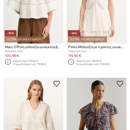
-15%
-14%
ΕΞΤΡΑ -5% ΜΕ ΚΩΔΙΚΟ*
ΕΞΤΡΑ -5% ΜΕ ΚΩΔΙΚΟ*
Marc O'Polo μπλούζα γυναικεία βαμβακερή
Pinko Μπλούζα με τιράντες γυναικεία με βισκόζη
Τρέχουσα τιμή:
Τρέχουσα τιμή:
100,99 €
119,90 €
Αρχική τιμή:
119,90 €
Αρχική τιμή:
199,90 €
Η χαμηλότερη τιμή:
119,90 €
Η χαμηλότερη τιμή:
139,90 €