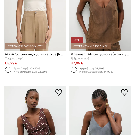
-21%
ΕΞΤΡΑ -5% ΜΕ ΚΩΔΙΚΟ*
ΕΞΤΡΑ -5% ΜΕ ΚΩΔΙΚΟ*
Max&Co. μπλούζα γυναικεία με βισκόζη MCOBELLICO
Answear.LAB τοπ γυναικείο από lyocell
Τρέχουσα τιμή:
Τρέχουσα τιμή:
68,99 €
42,99 €
Αρχική τιμή:
109,90 €
Αρχική τιμή:
54,99 €
Η χαμηλότερη τιμή:
73,99 €
Η χαμηλότερη τιμή:
54,99 €