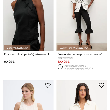
-25% ΜΕ ΚΩΔΙΚΟ*
ΕΞΤΡΑ -5% ΜΕ ΚΩΔΙΚΟ*
Γυναικεία λινή μπλούζα Answear.LAB
Γυναικείο πουκάμισο από βισκόζη Answear.LAB
Τρέχουσα τιμή:
90,99 €
100,99 €
Αρχική τιμή:
139,90 €
Η χαμηλότερη τιμή:
109,90 €