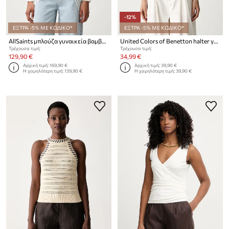
-12%
ΕΞΤΡΑ -5% ΜΕ ΚΩΔΙΚΟ*
ΕΞΤΡΑ -5% ΜΕ ΚΩΔΙΚΟ*
AllSaints μπλούζα γυναικεία βαμβακερή με ελαστάν MALORIE LS TOP
United Colors of Benetton halter γυναικεία openwork
Τρέχουσα τιμή:
Τρέχουσα τιμή:
129,90 €
34,99 €
Αρχική τιμή:
169,90 €
Αρχική τιμή:
39,90 €
Η χαμηλότερη τιμή:
139,90 €
Η χαμηλότερη τιμή:
39,90 €