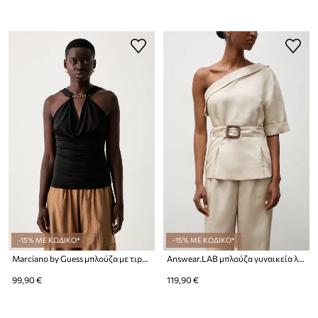
-15% ΜΕ ΚΩΔΙΚΟ*
-15% ΜΕ ΚΩΔΙΚΟ*
Marciano by Guess μπλούζα με τιράντες Γυναικεία RAISSA
Answear.LAB μπλούζα γυναικεία λινή
99,90 €
119,90 €