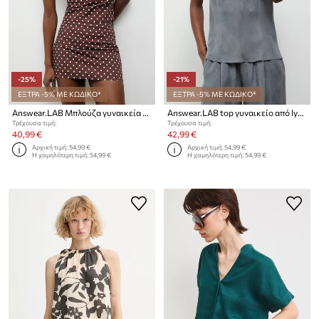
-25%
-21%
ΕΞΤΡΑ -5% ΜΕ ΚΩΔΙΚΟ*
ΕΞΤΡΑ -5% ΜΕ ΚΩΔΙΚΟ*
Answear.LAB Μπλούζα γυναικεία βαμβάκι με ελαστάν
Answear.LAB top γυναικείο από lyocell
Τρέχουσα τιμή:
Τρέχουσα τιμή:
40,99 €
42,99 €
Αρχική τιμή:
54,99 €
Αρχική τιμή:
54,99 €
Η χαμηλότερη τιμή:
54,99 €
Η χαμηλότερη τιμή:
54,99 €