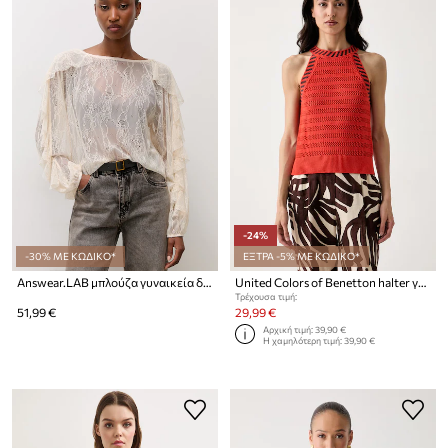
-24%
-30% ΜΕ ΚΩΔΙΚΟ*
ΕΞΤΡΑ -5% ΜΕ ΚΩΔΙΚΟ*
Answear.LAB μπλούζα γυναικεία δαντελένια
United Colors of Benetton halter γυναικεία openwork
Τρέχουσα τιμή:
51,99 €
29,99 €
Αρχική τιμή:
39,90 €
Η χαμηλότερη τιμή:
39,90 €