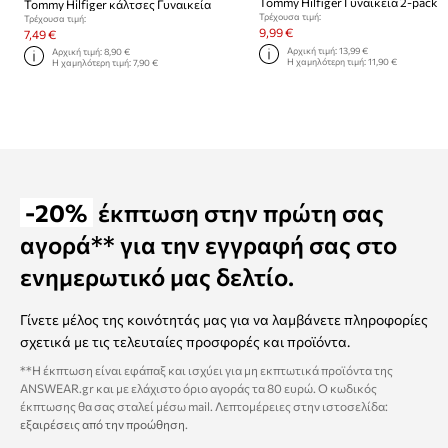
Tommy Hilfiger Γυναικεία 2-pack
Tommy Hilfiger κάλτσες Γυναικεία
Τρέχουσα τιμή:
Τρέχουσα τιμή:
9,99 €
7,49 €
Αρχική τιμή:
13,99 €
Αρχική τιμή:
8,90 €
Η χαμηλότερη τιμή:
11,90 €
Η χαμηλότερη τιμή:
7,90 €
-20%
έκπτωση στην πρώτη σας
αγορά** για την εγγραφή σας στο
ενημερωτικό μας δελτίο.
Γίνετε μέλος της κοινότητάς μας για να λαμβάνετε πληροφορίες
σχετικά με τις τελευταίες προσφορές και προϊόντα.
**Η έκπτωση είναι εφάπαξ και ισχύει για μη εκπτωτικά προϊόντα της
ANSWEAR.gr και με ελάχιστο όριο αγοράς τα 80 ευρώ. Ο κωδικός
έκπτωσης θα σας σταλεί μέσω mail. Λεπτομέρειες στην ιστοσελίδα:
εξαιρέσεις από την προώθηση
.