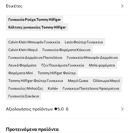
Ετικέτες
Γυναικεία Ρούχα Tommy Hilfiger
Κάλτσες γυναικείες Tommy Hilfiger
Calvin Klein Μπουφάν Γυναικεία
Levis Φούτερ Γυναικεια
Calvin Klein Μαγιό
Γυναικεία Φορέματα Κόκκινα
Γυναικεία Δερμάτινα Παντελόνια
Γυναικεία Μπουφάν Δερμάτινα
Λευκά Φορέματα
Τζιν Πουκάμισα Γυναικεία
Μπλε φορέματα
Φορέματα Mini
Tommy Hilfiger Φούτερ
Tommy Hilfiger Φούτερ Γυναικεια
Μαγιό Guess
Ολόσωμα Μαγιό
Γυναικείες Μπλούζες
Κολάν
Γυναικεια Παντελονια Υφασματινα
Γυναικεία Σακάκια
Αξιολογήσεις προϊόντων
5.0
6
Προτεινόμενα προϊόντα