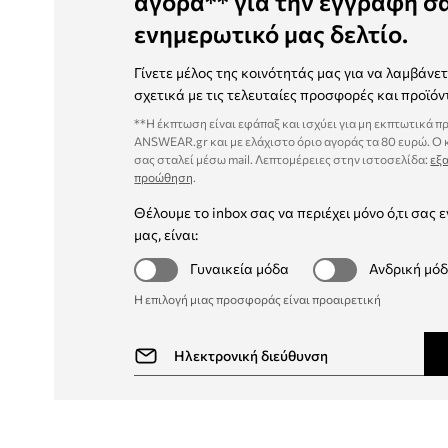
αγορά** για την εγγραφή σ
ενημερωτικό μας δελτίο.
Γίνετε μέλος της κοινότητάς μας για να λαμβάνε
σχετικά με τις τελευταίες προσφορές και προϊόν
**Η έκπτωση είναι εφάπαξ και ισχύει για μη εκπτωτικά π
ANSWEAR.gr και με ελάχιστο όριο αγοράς τα 80 ευρώ. Ο
σας σταλεί μέσω mail. Λεπτομέρειες στην ιστοσελίδα:
εξα
προώθηση
.
Θέλουμε το inbox σας να περιέχει μόνο ό,τι σας ε
μας, είναι:
Γυναικεία μόδα
Ανδρική μό
Η επιλογή μιας προσφοράς είναι προαιρετική