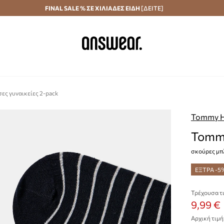
Αποστολή σε 24 ώρες
FINAL SALE % ΣΕ ΧΙΛΙΑΔΕΣ ΕΙΔΗ
Εξοικονομήστε με το Answear Club
[ΔΕΙΤΕ]
σες γυναικείες 2-pack
Tommy Hi
Tommy
σκούρες μπ
ΕΞΤΡΑ -5
Τρέχουσα τι
9,99 €
Αρχική τιμή