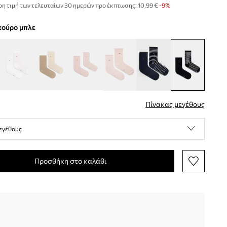
η τιμή των τελευταίων 30 ημερών προ έκπτωσης:
10,99 €
 -9%
σκούρο μπλε
Πίνακας μεγέθους
εγέθους
Προσθήκη στο καλάθι