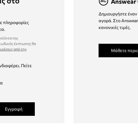
ας στο
Answear 
Δημιουργήστε έναν 
αγορά. Στο Answear
τε πληροφορίες
κανονικές τιμές.
τα.
ροϊόντα της
 κωδικός έκπτωσης θα
ιρέσεις από την
Μάθετε περι
νδιαφέρει. Πείτε
δα
Εγγραφή