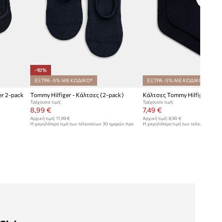
-10%
ΕΞΤΡΑ -5% ΜΕ ΚΩΔΙΚΟ*
ΕΞΤΡΑ -5% ΜΕ ΚΩΔΙΚΟ*
er 2-pack
Tommy Hilfiger - Κάλτσες (2-pack)
Κάλτσες Tommy Hilfiger
Τρέχουσα τιμή:
Τρέχουσα τιμή:
8,99 €
7,49 €
Αρχική τιμή:
11,99 €
Αρχική τιμή:
8,90 €
Η χαμηλότερη τιμή των τελευταίων 30 ημερών προ
Η χαμηλότερη τιμή των τελευταίων 30
έκπτωσης:
9,99 €
έκπτωσης:
7,90 €