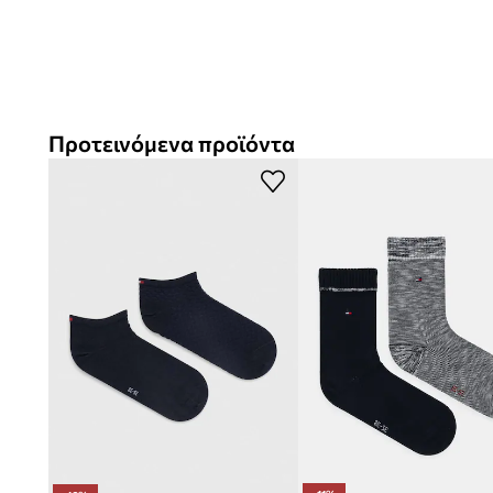
Ευέλικτος χαρακτήρας
που επιτρέπει να φοριούνται σε 
Μακρύ σχέδιο
που εξασφαλίζει άνετη εφαρμογή στο παπ
Πρακτικό 2-pack
που διευκολύνει την ανανέωση της γκα
Προτεινόμενα προϊόντα
Κατάλληλες για καθημερινές δραστηριότητες
, προσφέρο
πολλές ώρες
Λείο σκούρο μπλε χρώμα
που διευκολύνει τον συνδυασμό
εμφανίσεις