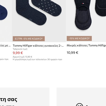
-15% ΜΕ ΚΩΔΙΚΟ*
ΕΞΤΡΑ -5% ΜΕ ΚΩΔΙΚΟ*
Tommy Hilfiger κάλτσες γυναικείες με πρόσμιξη μεταξιού
Μικρές κάλτσες Tommy Hilfig
Tommy Hilfiger κάλτσες γυναικείες 2-pack
Τρέχουσα τιμή:
10,99 €
9,99 €
Αρχική τιμή:
13,90 €
ερών προ
Η χαμηλότερη τιμή των τελευταίων 30 ημερών προ
έκπτωσης:
10,99 €
τη σας