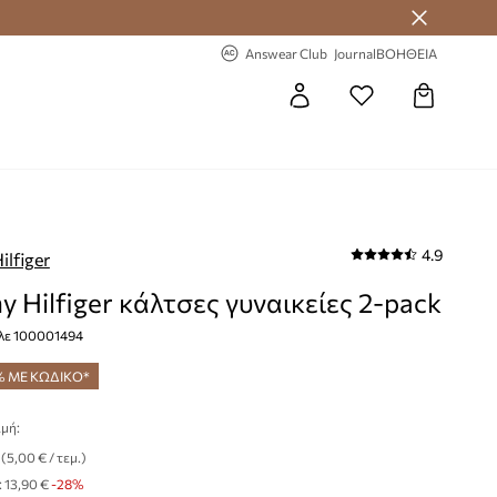
-20% στην πρώτη παραγγελία
Answear Club
Journal
ΒΟΗΘΕΙΑ
4.9
lfiger
 Hilfiger κάλτσες γυναικείες 2-pack
λε 100001494
% ΜΕ ΚΩΔΙΚΟ*
μή:
(5,00 € / τεμ.)
:
13,90 €
-28%