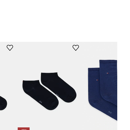
003
σκούρο μπλε
ommy Hilfiger