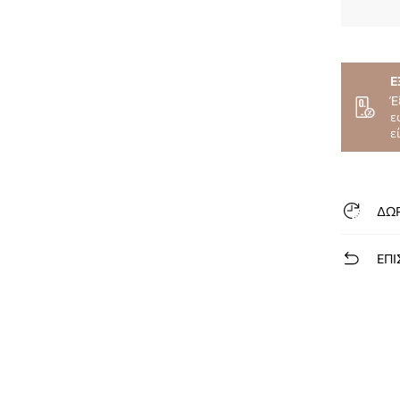
Ε
Έ
ε
ε
ΔΩ
ΕΠΙ