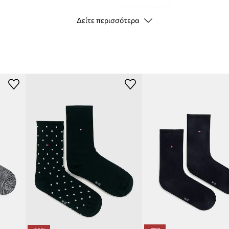
κατασκευαστή
διάφορες καταστάσεις
Δείτε περισσότερα
Χρώμα κατασκευαστή
ούτσι
ρνταρόμπας
Χρώμα
ντας άνεση για
Μάρκα
T
 με πολλές
Κατασκευαστής
ID προϊόντος