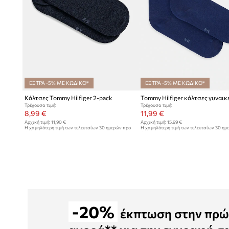
ΕΞΤΡΑ -5% ΜΕ ΚΩΔΙΚΟ*
ΕΞΤΡΑ -5% ΜΕ ΚΩΔΙΚΟ*
Κάλτσες Tommy Hilfiger 2-pack
Τρέχουσα τιμή:
Τρέχουσα τιμή:
8,99 €
11,99 €
Αρχική τιμή:
11,90 €
Αρχική τιμή:
15,99 €
Η χαμηλότερη τιμή των τελευταίων 30 ημερών προ
Η χαμηλότερη τιμή των τελευταίων 30 ημ
έκπτωσης:
9,90 €
έκπτωσης:
12,99 €
-20%
έκπτωση στην πρώ