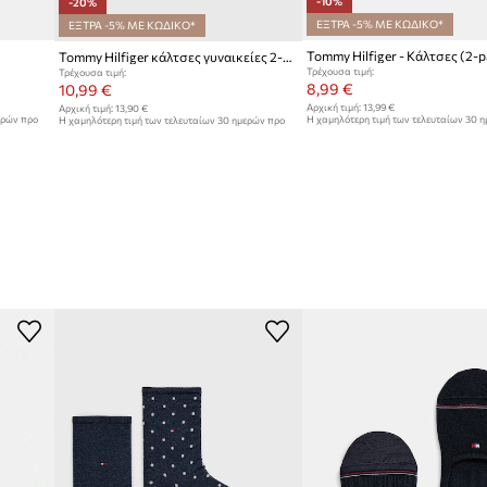
-10%
-20%
ΕΞΤΡΑ -5% ΜΕ ΚΩΔΙΚΟ*
ΕΞΤΡΑ -5% ΜΕ ΚΩΔΙΚΟ*
Tommy Hilfiger - Κάλτσες (2-p
Tommy Hilfiger κάλτσες γυναικείες 2-pack
Τρέχουσα τιμή:
Τρέχουσα τιμή:
8,99 €
10,99 €
Αρχική τιμή:
13,99 €
Αρχική τιμή:
13,90 €
ερών προ
Η χαμηλότερη τιμή των τελευταίων 30 
Η χαμηλότερη τιμή των τελευταίων 30 ημερών προ
έκπτωσης:
9,99 €
έκπτωσης:
13,90 €