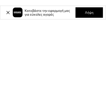
Κατεβάστε την εφαρμογή μας
Λήψη
για εύκολες αγορές
-20%
έκπτωση στην πρώτη σας
αγορά** για την εγγραφή σας στο
ενημερωτικό μας δελτίο.
Γίνετε μέλος της κοινότητάς μας για να λαμβάνετε πληροφορίες
σχετικά με τις τελευταίες προσφορές και προϊόντα.