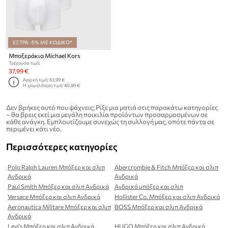
ΕΞΤΡΑ -5% ΜΕ ΚΩΔΙΚΟ*
Μποξεράκια Michael Kors
Τρέχουσα τιμή:
37,99 €
Αρχική τιμή:
63,99 €
Η χαμηλότερη τιμή:
40,99 €
Δεν βρήκες αυτό που ψάχνεις; Ρίξε μια ματιά στις παρακάτω κατηγορίες
– θα βρεις εκεί μια μεγάλη ποικιλία προϊόντων προσαρμοσμένων σε
κάθε ανάγκη. Εμπλουτίζουμε συνεχώς τη συλλογή μας, οπότε πάντα σε
περιμένει κάτι νέο.
Περισσότερες κατηγορίες
Polo Ralph Lauren Μπόξερ και σλιπ
Abercrombie & Fitch Μπόξερ και σλιπ
Ανδρικά
Ανδρικά
Paul Smith Μπόξερ και σλιπ Ανδρικά
Ανδρικά μπόξερ και σλιπ
Versace Μπόξερ και σλιπ Ανδρικά
Hollister Co. Μπόξερ και σλιπ Ανδρικά
Aeronautica Militare Μπόξερ και σλιπ
BOSS Μπόξερ και σλιπ Ανδρικά
Ανδρικά
Levi's Μπόξερ και σλιπ Ανδρικά
HUGO Μπόξερ και σλιπ Ανδρικά