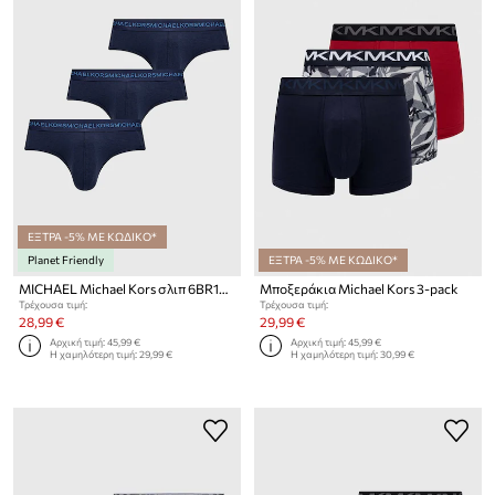
ΕΞΤΡΑ -5% ΜΕ ΚΩΔΙΚΟ*
Planet Friendly
ΕΞΤΡΑ -5% ΜΕ ΚΩΔΙΚΟ*
MICHAEL Michael Kors σλιπ 6BR1N20773 (3-pack)
Μποξεράκια Michael Kors 3-pack
Τρέχουσα τιμή:
Τρέχουσα τιμή:
28,99 €
29,99 €
Αρχική τιμή:
45,99 €
Αρχική τιμή:
45,99 €
Η χαμηλότερη τιμή:
29,99 €
Η χαμηλότερη τιμή:
30,99 €