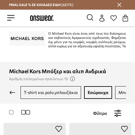
FINAL SALE % ΣΕ ΧΙΛΙΑΔΕΣ ΕΙΔΗ
[ΔΕΙΤΕ]
Εξοικονομήστε με το Answear Club
Ο Michael Kors είναι ένας από τους πιο διάσημους
και σεβαστούς Αμερικανούς σχεδιαστές. Φημίζεται
όχι μόνο για τις κομψές, κομψές συλλογές ρούχων,
αλλά κυρίως για τα αξεσουάρ υψηλής ποιότητας. Τα
γυαλιά ηλίου, οι τσάντες και άλλα αξεσουάρ μάρκας απολαμβάνουν
απαράμιλλη δημοτικότητα μεταξύ των ανδρών σε όλο τον κόσμο εδώ και
χρόνια.
Michael Kors Μπόξερ και σλιπ Ανδρικά
Αριθμός επιλεγμένων προϊόντων: 19
t-shirt και polo μπλουζάκια
εσώρουχα
μπουφ
Φίλτρο