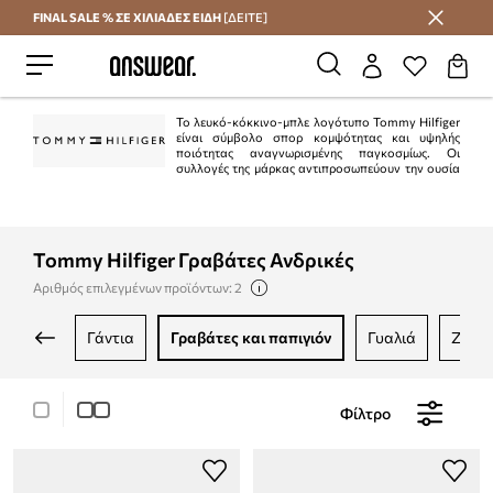
FINAL SALE % ΣΕ ΧΙΛΙΑΔΕΣ ΕΙΔΗ
[ΔΕΙΤΕ]
Εξοικονομήστε με το Answear Club
Το λευκό-κόκκινο-μπλε λογότυπο Tommy Hilfiger
είναι σύμβολο σπορ κομψότητας και υψηλής
ποιότητας αναγνωρισμένης παγκοσμίως. Οι
συλλογές της μάρκας αντιπροσωπεύουν την ουσία
του αμερικανικού στυλ "preppy". Είναι κλασικό στην τρέχουσα μόδα.
Ταυτόχρονα, η Tommy Hilfiger είναι μια από τις κορυφαίες μάρκες lifestyle με
περισσότερα από 1.000 καταστήματα σε 90 χώρες.
Tommy Hilfiger Γραβάτες Ανδρικές
Αριθμός επιλεγμένων προϊόντων: 2
γάντια
γραβάτες και παπιγιόν
γυαλιά
ζώνε
Φίλτρο