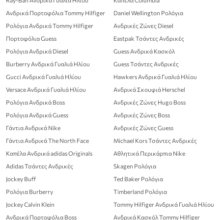
Ray-Ban Ανδρικά Γυαλιά Ηλίου
Καπέλα Columbia
Ανδρικά Πορτοφόλια Tommy Hilfiger
Daniel Wellington Ρολόγια
Ρολόγια Ανδρικά Tommy Hilfiger
Ανδρικές Ζώνες Diesel
Πορτοφόλια Guess
Eastpak Τσάντες Ανδρικές
Ρολόγια Ανδρικά Diesel
Guess Ανδρικά Κασκόλ
Burberry Ανδρικά Γυαλιά Ηλίου
Guess Τσάντες Ανδρικές
Gucci Ανδρικά Γυαλιά Ηλίου
Hawkers Ανδρικά Γυαλιά Ηλίου
Versace Ανδρικά Γυαλιά Ηλίου
Ανδρικά Σκουφιά Herschel
Ρολόγια Ανδρικά Boss
Ανδρικές Ζώνες Hugo Boss
Ρολόγια Ανδρικά Guess
Ανδρικές Ζώνες Boss
Γάντια Ανδρικά Nike
Ανδρικές Ζώνες Guess
Γάντια Ανδρικά The North Face
Michael Kors Τσάντες Ανδρικές
Καπέλα Ανδρικά adidas Originals
Αθλητικά Περικάρπια Nike
Adidas Τσάντες Ανδρικές
Skagen Ρολόγια
Jockey Buff
Ted Baker Ρολόγια
Ρολόγια Burberry
Timberland Ρολόγια
Jockey Calvin Klein
Tommy Hilfiger Ανδρικά Γυαλιά Ηλίου
Ανδρικά Πορτοφόλια Boss
Ανδρικά Κασκόλ Tommy Hilfiger