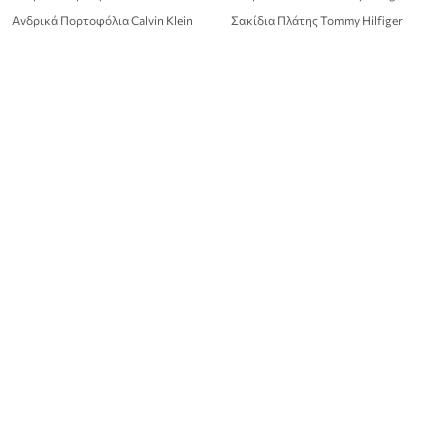
Ανδρικά Πορτοφόλια Calvin Klein
Σακίδια Πλάτης Tommy Hilfiger