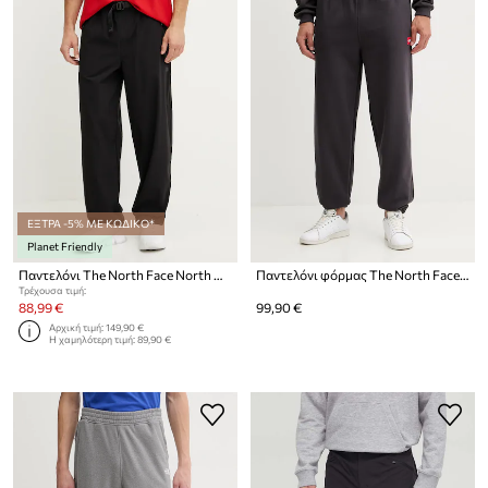
ΕΞΤΡΑ -5% ΜΕ ΚΩΔΙΚΟ*
Planet Friendly
Παντελόνι The North Face North Dome
Παντελόνι φόρμας The North Face Redbox
Τρέχουσα τιμή:
88,99 €
99,90 €
Αρχική τιμή:
149,90 €
Η χαμηλότερη τιμή:
89,90 €