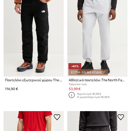
-40%
ΕΞΤΡΑ -5% ΜΕ ΚΩΔΙΚΟ*
Παντελόνι εξωτερικού χώρου The North Face Exploration
Αθλητικό παντελόνι The North Face Mountain Athletics
Τρέχουσα τιμή:
114,90 €
53,99 €
Αρχική τιμή:
90,99 €
Η χαμηλότερη τιμή:
90,99 €