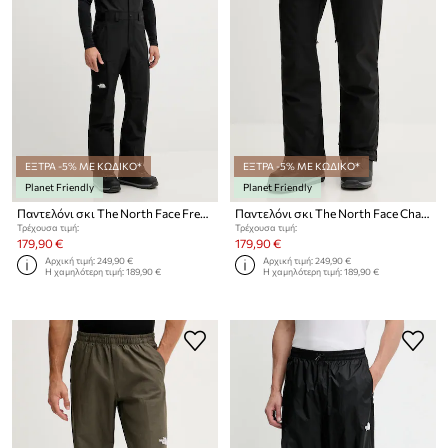
ΕΞΤΡΑ -5% ΜΕ ΚΩΔΙΚΟ*
ΕΞΤΡΑ -5% ΜΕ ΚΩΔΙΚΟ*
Planet Friendly
Planet Friendly
Παντελόνι σκι The North Face Freedom
Παντελόνι σκι The North Face Chakal
Τρέχουσα τιμή:
Τρέχουσα τιμή:
179,90 €
179,90 €
Αρχική τιμή:
249,90 €
Αρχική τιμή:
249,90 €
Η χαμηλότερη τιμή:
189,90 €
Η χαμηλότερη τιμή:
189,90 €