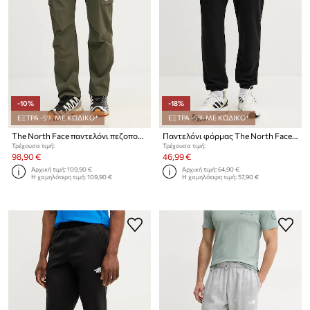
-10%
-18%
ΕΞΤΡΑ -5% ΜΕ ΚΩΔΙΚΟ*
ΕΞΤΡΑ -5% ΜΕ ΚΩΔΙΚΟ*
The North Face παντελόνι πεζοπορίας ανδρικό Exploration Cargo
Παντελόνι φόρμας The North Face Simple Dome
Τρέχουσα τιμή:
Τρέχουσα τιμή:
98,90 €
46,99 €
Αρχική τιμή:
109,90 €
Αρχική τιμή:
64,90 €
Η χαμηλότερη τιμή:
109,90 €
Η χαμηλότερη τιμή:
57,90 €