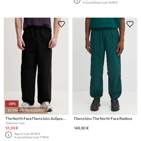
Η χαμηλότερη τιμή:
54,99 €
-28%
ΕΞΤΡΑ -5% ΜΕ ΚΩΔΙΚΟ*
The North Face Παντελόνι Ανδρικά Packable
Παντελόνι The North Face Redbox
Τρέχουσα τιμή:
55,99 €
149,90 €
Αρχική τιμή:
90,99 €
Η χαμηλότερη τιμή:
77,99 €