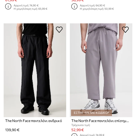
Αρχική τιμή:
74,90 €
Αρχική τιμή:
64,90 €
Η χαμηλότερη τιμή:
65,99 €
Η χαμηλότερη τιμή:
50,99 €
ΕΞΤΡΑ -5% ΜΕ ΚΩΔΙΚΟ*
The North Face παντελόνι ανδρικό
The North Face παντελόνι επίσημο Ανδρικό με βαμβάκι Essential Relaxed
Τρέχουσα τιμή:
139,90 €
52,99 €
Αρχική τιμή:
74,99 €