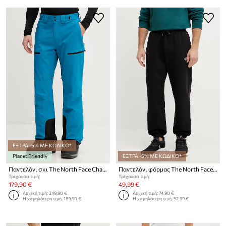
ΕΞΤΡΑ -5% ΜΕ ΚΩΔΙΚΟ*
Planet Friendly
ΕΞΤΡΑ -5% ΜΕ ΚΩΔΙΚΟ*
Παντελόνι σκι The North Face Chakal
Παντελόνι φόρμας The North Face Essential Relaxed
Τρέχουσα τιμή:
Τρέχουσα τιμή:
179,90 €
49,99 €
Αρχική τιμή:
249,90 €
Αρχική τιμή:
74,90 €
Η χαμηλότερη τιμή:
189,90 €
Η χαμηλότερη τιμή:
52,99 €