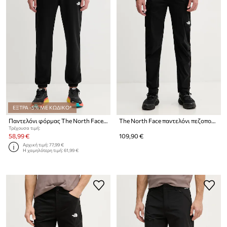
ΕΞΤΡΑ -5% ΜΕ ΚΩΔΙΚΟ*
Παντελόνι φόρμας The North Face Reaxion 2.0
The North Face παντελόνι πεζοπορίας ανδρικό Exploration Cargo
Τρέχουσα τιμή:
58,99 €
109,90 €
Αρχική τιμή:
77,99 €
Η χαμηλότερη τιμή:
61,99 €