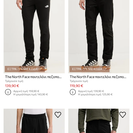
ΕΞΤΡΑ -5% ΜΕ ΚΩΔΙΚΟ*
ΕΞΤΡΑ -5% ΜΕ ΚΩΔΙΚΟ*
The North Face παντελόνι πεζοπορίας ανδρικό Circadian
The North Face παντελόνι πεζοπορίας ανδρικό Basin pro
Τρέχουσα τιμή:
Τρέχουσα τιμή:
139,90 €
119,90 €
Αρχική τιμή:
159,90 €
Αρχική τιμή:
139,90 €
Η χαμηλότερη τιμή:
143,90 €
Η χαμηλότερη τιμή:
125,90 €