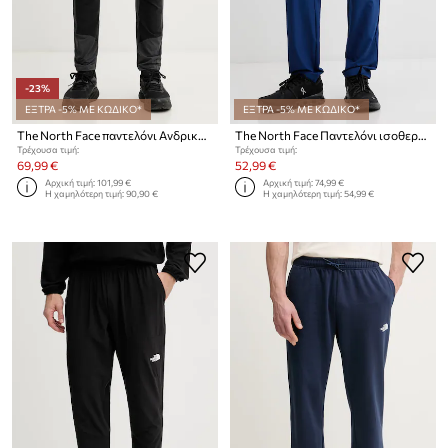
-23%
ΕΞΤΡΑ -5% ΜΕ ΚΩΔΙΚΟ*
ΕΞΤΡΑ -5% ΜΕ ΚΩΔΙΚΟ*
The North Face παντελόνι Ανδρικό FELIK
The North Face Παντελόνι ισοθερμικό Ανδρικό
Τρέχουσα τιμή:
Τρέχουσα τιμή:
69,99 €
52,99 €
Αρχική τιμή:
101,99 €
Αρχική τιμή:
74,99 €
Η χαμηλότερη τιμή:
90,90 €
Η χαμηλότερη τιμή:
54,99 €