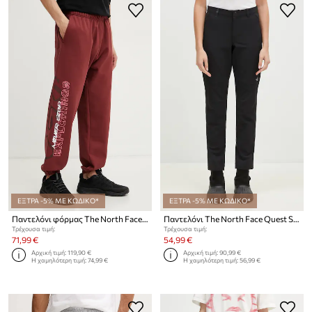
ΕΞΤΡΑ -5% ΜΕ ΚΩΔΙΚΟ*
ΕΞΤΡΑ -5% ΜΕ ΚΩΔΙΚΟ*
Παντελόνι φόρμας The North Face TNF X NSE
Παντελόνι The North Face Quest Softshell Pant
Τρέχουσα τιμή:
Τρέχουσα τιμή:
71,99 €
54,99 €
Αρχική τιμή:
119,90 €
Αρχική τιμή:
90,99 €
Η χαμηλότερη τιμή:
74,99 €
Η χαμηλότερη τιμή:
56,99 €