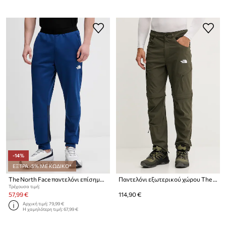
-14%
ΕΞΤΡΑ -5% ΜΕ ΚΩΔΙΚΟ*
The North Face παντελόνι επίσημο Ανδρικό MOUNTAIN ATHLETICS FLEECE
Παντελόνι εξωτερικού χώρου The North Face Exploration
Τρέχουσα τιμή:
57,99 €
114,90 €
Αρχική τιμή:
79,99 €
Η χαμηλότερη τιμή:
67,99 €