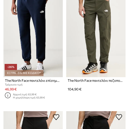
-26%
ΕΞΤΡΑ -5% ΜΕ ΚΩΔΙΚΟ*
The North Face παντελόνι επίσημο ανδρικό με βαμβάκι Simple Dome
The North Face παντελόνι πεζοπορίας ανδρικό Exploration
Τρέχουσα τιμή:
46,99 €
104,90 €
Αρχική τιμή:
63,99 €
Η χαμηλότερη τιμή:
63,99 €