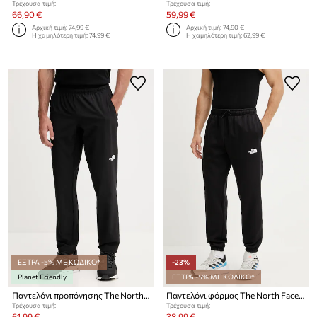
Τρέχουσα τιμή:
Τρέχουσα τιμή:
66,90 €
59,99 €
Αρχική τιμή:
74,99 €
Αρχική τιμή:
74,90 €
Η χαμηλότερη τιμή:
74,99 €
Η χαμηλότερη τιμή:
62,99 €
ΕΞΤΡΑ -5% ΜΕ ΚΩΔΙΚΟ*
-23%
Planet Friendly
ΕΞΤΡΑ -5% ΜΕ ΚΩΔΙΚΟ*
Παντελόνι προπόνησης The North Face
Παντελόνι φόρμας The North Face Simple Dome
Τρέχουσα τιμή:
Τρέχουσα τιμή:
61,99 €
38,99 €