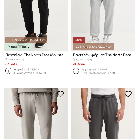
ΕΞΤΡΑ -5% ΜΕ ΚΩΔΙΚΟ*
-17%
Planet Friendly
ΕΞΤΡΑ -5% ΜΕ ΚΩΔΙΚΟ*
Παντελόνι The North Face Mountain Athletics MOUNTAIN ATHLETICS FLEECE
Παντελόνι φόρμας The North Face Simple Dome
Τρέχουσα τιμή:
Τρέχουσα τιμή:
64,99 €
46,99 €
Αρχική τιμή:
79,90 €
Αρχική τιμή:
63,90 €
Η χαμηλότερη τιμή:
67,99 €
Η χαμηλότερη τιμή:
56,99 €