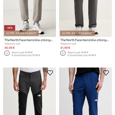
-26%
ΕΞΤΡΑ -5% ΜΕ ΚΩΔΙΚΟ*
ΕΞΤΡΑ -5% ΜΕ ΚΩΔΙΚΟ*
The North Face παντελόνι επίσημο ανδρικό με βαμβάκι Simple Dome
The North Face παντελόνι επίσημο ανδρικό βαμβακερό Essential Light
Τρέχουσα τιμή:
Τρέχουσα τιμή:
46,99 €
41,99 €
Αρχική τιμή:
63,99 €
Αρχική τιμή:
74,99 €
Η χαμηλότερη τιμή:
63,99 €
Η χαμηλότερη τιμή:
44,99 €