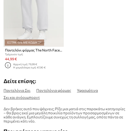
ΕΞΤΡΑ -5% ΜΕ ΚΩΔΙΚΟ*
Παντελόνι φόρμας The North Face Essential Relaxed
Τρέχουσα τιμή:
44,99 €
Αρχική τιμή:
79,99 €
Η χαμηλότερη τιμή:
47,90 €
Δείτε επίσης:
Παντελόνια Σκι
Παντελόνια φόρμας
Υφασμάτινα
Σκι και σνόουμπορντ
Δεν βρήκες αυτό που ψάχνεις; Ρίξε μια ματιά στις παρακάτω κατηγορίες
– θα βρεις εκεί μια μεγάλη ποικιλία προϊόντων προσαρμοσμένων σε
κάθε ανάγκη. Εμπλουτίζουμε συνεχώς τη συλλογή μας, οπότε πάντα σε
περιμένει κάτι νέο.