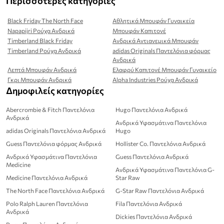
Περισσότερες κατηγορίες
Black Friday The North Face
Αθλητικά Μπουφάν Γυναικεία
Napapijri Ρούχα Ανδρικά
Μπουφάν Καπιτονέ
Timberland Black Friday
Ανδρικά Αντιανεμικά Μπουφάν
Timberland Ρούχα Ανδρικά
adidas Originals Παντελόνια φόρμας
Ανδρικά
Λεπτά Μπουφάν Ανδρικά
Ελαφρύ Καπιτονέ Μπουφάν Γυναικείο
Γκρι Μπουφάν Ανδρικά
Alpha Industries Ρούχα Ανδρικά
Δημοφιλείς κατηγορίες
Abercrombie & Fitch Παντελόνια
Hugo Παντελόνια Ανδρικά
Ανδρικά
Ανδρικά Υφασμάτινα Παντελόνια
adidas Originals Παντελόνια Ανδρικά
Hugo
Guess Παντελόνια φόρμας Ανδρικά
Hollister Co. Παντελόνια Ανδρικά
Ανδρικά Υφασμάτινα Παντελόνια
Guess Παντελόνια Ανδρικά
Medicine
Ανδρικά Υφασμάτινα Παντελόνια G-
Medicine Παντελόνια Ανδρικά
Star Raw
The North Face Παντελόνια Ανδρικά
G-Star Raw Παντελόνια Ανδρικά
Polo Ralph Lauren Παντελόνια
Fila Παντελόνια Ανδρικά
Ανδρικά
Dickies Παντελόνια Ανδρικά