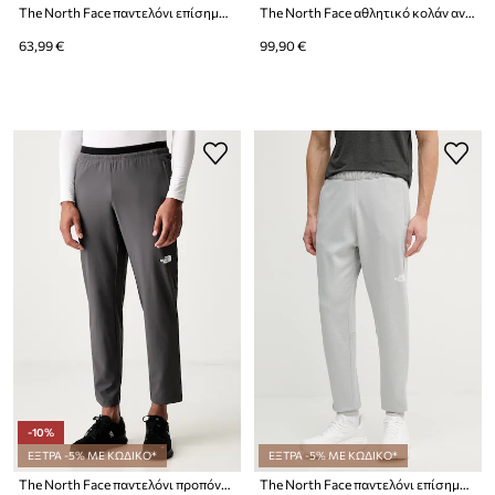
The North Face παντελόνι επίσημο ανδρικό με βαμβάκι
The North Face αθλητικό κολάν ανδρικό Antora
63,99 €
99,90 €
-10%
ΕΞΤΡΑ -5% ΜΕ ΚΩΔΙΚΟ*
ΕΞΤΡΑ -5% ΜΕ ΚΩΔΙΚΟ*
The North Face παντελόνι προπόνησης Ανδρικά
The North Face παντελόνι επίσημο ανδρικό REAXION