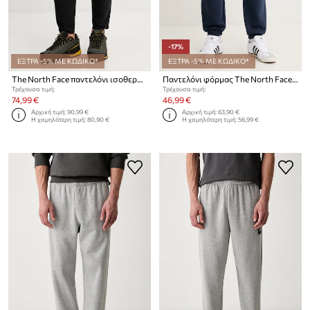
-17%
ΕΞΤΡΑ -5% ΜΕ ΚΩΔΙΚΟ*
ΕΞΤΡΑ -5% ΜΕ ΚΩΔΙΚΟ*
The North Face παντελόνι ισοθερμικό ανδρικό SUNRISER
Παντελόνι φόρμας The North Face Simple Dome
Τρέχουσα τιμή:
Τρέχουσα τιμή:
74,99 €
46,99 €
Αρχική τιμή:
90,99 €
Αρχική τιμή:
63,90 €
Η χαμηλότερη τιμή:
80,90 €
Η χαμηλότερη τιμή:
56,99 €