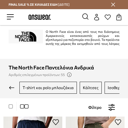
FINAL SALE % ΣΕ ΧΙΛΙΑΔΕΣ ΕΙΔΗ
[ΔΕΙΤΕ]
Εξοικονομήστε με το Answear Club
Ο North Face είναι ένας από τους πιο διάσημους
Αμερικανούς κατασκευαστές ρούχων και
εξοπλισμού για πεζοπορία στο βουνό. Τα προϊόντα
αυτής της μάρκας θα εκτιμηθούν από τους λάτρεις
των σπορ, ειδικά από ορειβάτες, σκιέρ, snowboarders, τουρίστες, αλλά και
από όλους όσους χρειάζονται κομψά και άνετα ρούχα.
The North Face Παντελόνια Ανδρικά
Αριθμός επιλεγμένων προϊόντων: 55
t-shirt και polo μπλουζάκια
κάλτσες
ισοθερμικ
Φίλτρο