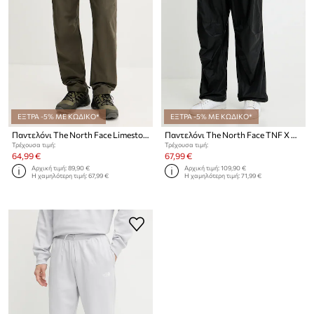
ΕΞΤΡΑ -5% ΜΕ ΚΩΔΙΚΟ*
ΕΞΤΡΑ -5% ΜΕ ΚΩΔΙΚΟ*
Παντελόνι The North Face Limestone
Παντελόνι The North Face TNF X NSE
Τρέχουσα τιμή:
Τρέχουσα τιμή:
64,99 €
67,99 €
Αρχική τιμή:
89,90 €
Αρχική τιμή:
109,90 €
Η χαμηλότερη τιμή:
67,99 €
Η χαμηλότερη τιμή:
71,99 €