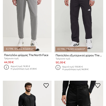
ΕΞΤΡΑ -5% ΜΕ ΚΩΔΙΚΟ*
ΕΞΤΡΑ -5% ΜΕ ΚΩΔΙΚΟ*
Παντελόνι φόρμας The North Face
Παντελόνι εξωτερικού χώρου The North Face Alpine Ridge
Τρέχουσα τιμή:
Τρέχουσα τιμή:
44,99 €
90,99 €
Αρχική τιμή:
74,90 €
Αρχική τιμή:
159,90 €
Η χαμηλότερη τιμή:
47,99 €
Η χαμηλότερη τιμή:
94,99 €