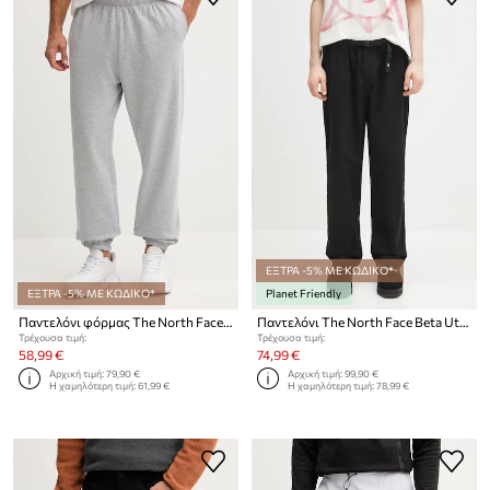
ΕΞΤΡΑ -5% ΜΕ ΚΩΔΙΚΟ*
ΕΞΤΡΑ -5% ΜΕ ΚΩΔΙΚΟ*
Planet Friendly
Παντελόνι φόρμας The North Face Expedition Celebration
Παντελόνι The North Face Beta Utility Belted
Τρέχουσα τιμή:
Τρέχουσα τιμή:
58,99 €
74,99 €
Αρχική τιμή:
79,90 €
Αρχική τιμή:
99,90 €
Η χαμηλότερη τιμή:
61,99 €
Η χαμηλότερη τιμή:
78,99 €