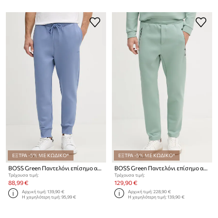
ΕΞΤΡΑ -5% ΜΕ ΚΩΔΙΚΟ*
ΕΞΤΡΑ -5% ΜΕ ΚΩΔΙΚΟ*
BOSS Green Παντελόνι επίσημο ανδρικό βαμβάκι με ελαστάν
BOSS Green Παντελόνι επίσημο ανδρικό BOSS X PORSCHE
Τρέχουσα τιμή:
Τρέχουσα τιμή:
88,99 €
129,90 €
Αρχική τιμή:
139,90 €
Αρχική τιμή:
228,90 €
Η χαμηλότερη τιμή:
95,99 €
Η χαμηλότερη τιμή:
139,90 €