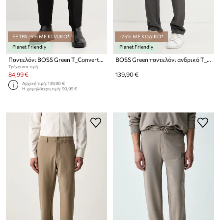
ΕΞΤΡΑ -5% ΜΕ ΚΩΔΙΚΟ*
-25% ΜΕ ΚΩΔΙΚΟ*
Planet Friendly
Planet Friendly
Παντελόνι BOSS Green T_Convert-Pleat
BOSS Green παντελόνι ανδρικό T_Commuter-Slim
Τρέχουσα τιμή:
84,99 €
139,90 €
Αρχική τιμή:
139,90 €
Η χαμηλότερη τιμή:
90,99 €