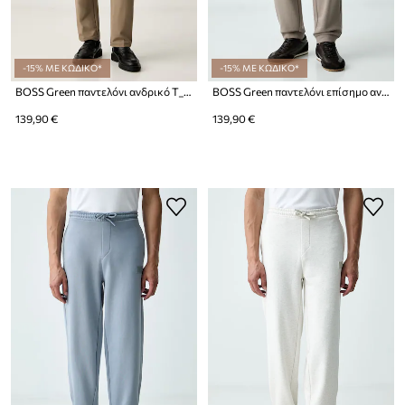
-15% ΜΕ ΚΩΔΙΚΟ*
-15% ΜΕ ΚΩΔΙΚΟ*
BOSS Green παντελόνι ανδρικό T_Commuter-Slim
BOSS Green παντελόνι επίσημο ανδρικό με βαμβάκι JT_Long Pants
139,90 €
139,90 €