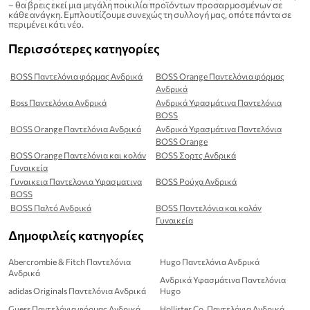
– θα βρεις εκεί μια μεγάλη ποικιλία προϊόντων προσαρμοσμένων σε
κάθε ανάγκη. Εμπλουτίζουμε συνεχώς τη συλλογή μας, οπότε πάντα σε
περιμένει κάτι νέο.
Περισσότερες κατηγορίες
BOSS Παντελόνια φόρμας Ανδρικά
BOSS Orange Παντελόνια φόρμας
Ανδρικά
Boss Παντελόνια Ανδρικά
Ανδρικά Υφασμάτινα Παντελόνια
BOSS
BOSS Orange Παντελόνια Ανδρικά
Ανδρικά Υφασμάτινα Παντελόνια
BOSS Orange
BOSS Orange Παντελόνια και κολάν
BOSS Σορτς Ανδρικά
Γυναικεία
Γυναικεια Παντελονια Υφασματινα
BOSS Ρούχα Ανδρικά
BOSS
BOSS Παλτό Ανδρικά
BOSS Παντελόνια και κολάν
Γυναικεία
Δημοφιλείς κατηγορίες
Abercrombie & Fitch Παντελόνια
Hugo Παντελόνια Ανδρικά
Ανδρικά
Ανδρικά Υφασμάτινα Παντελόνια
adidas Originals Παντελόνια Ανδρικά
Hugo
Guess Παντελόνια φόρμας Ανδρικά
Hollister Co. Παντελόνια Ανδρικά