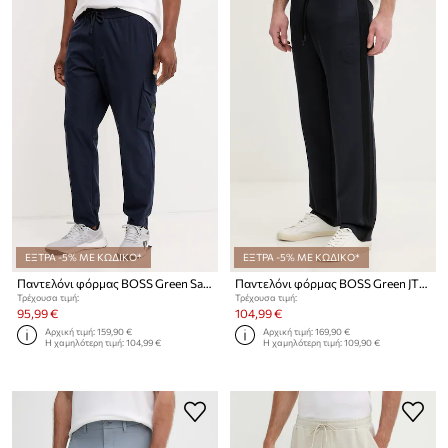
ΕΞΤΡΑ -5% ΜΕ ΚΩΔΙΚΟ*
ΕΞΤΡΑ -5% ΜΕ ΚΩΔΙΚΟ*
Παντελόνι φόρμας BOSS Green San Jared-C
Παντελόνι φόρμας BOSS Green JT_BB BC Lux Hurley
Τρέχουσα τιμή:
Τρέχουσα τιμή:
95,99 €
104,99 €
Αρχική τιμή:
159,90 €
Αρχική τιμή:
169,90 €
Η χαμηλότερη τιμή:
104,99 €
Η χαμηλότερη τιμή:
109,90 €