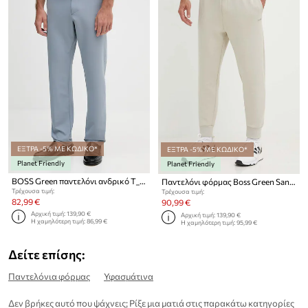
ΕΞΤΡΑ -5% ΜΕ ΚΩΔΙΚΟ*
ΕΞΤΡΑ -5% ΜΕ ΚΩΔΙΚΟ*
Planet Friendly
Planet Friendly
BOSS Green παντελόνι ανδρικό T_Commuter-Slim
Παντελόνι φόρμας Boss Green San Jared-C
Τρέχουσα τιμή:
Τρέχουσα τιμή:
82,99 €
90,99 €
Αρχική τιμή:
139,90 €
Αρχική τιμή:
139,90 €
Η χαμηλότερη τιμή:
86,99 €
Η χαμηλότερη τιμή:
95,99 €
Δείτε επίσης:
Παντελόνια φόρμας
Υφασμάτινα
Δεν βρήκες αυτό που ψάχνεις; Ρίξε μια ματιά στις παρακάτω κατηγορίες