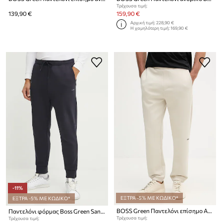
Τρέχουσα τιμή:
139,90 €
159,90 €
Αρχική τιμή:
228,90 €
Η χαμηλότερη τιμή:
169,90 €
-11%
ΕΞΤΡΑ -5% ΜΕ ΚΩΔΙΚΟ*
ΕΞΤΡΑ -5% ΜΕ ΚΩΔΙΚΟ*
BOSS Green Παντελόνι επίσημο Ανδρικό
Παντελόνι φόρμας Boss Green San Jared-C
Τρέχουσα τιμή:
Τρέχουσα τιμή: