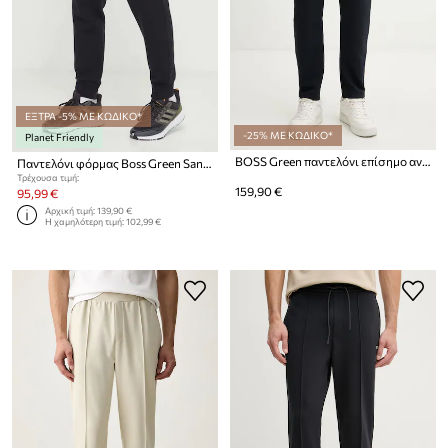
ΕΞΤΡΑ -5% ΜΕ ΚΩΔΙΚΟ*
-25% ΜΕ ΚΩΔΙΚΟ*
Planet Friendly
BOSS Green παντελόνι επίσημο ανδρικό JT_TOC Game
Παντελόνι φόρμας Boss Green San Jared-C
Τρέχουσα τιμή:
159,90 €
95,99 €
Αρχική τιμή:
139,90 €
Η χαμηλότερη τιμή:
102,99 €