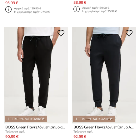
88,99 €
95,99 €
Αρχική τιμή:
139,90 €
Αρχική τιμή:
139,90 €
Η χαμηλότερη τιμή:
95,99 €
Η χαμηλότερη τιμή:
107,99 €
ΕΞΤΡΑ -5% ΜΕ ΚΩΔΙΚΟ*
ΕΞΤΡΑ -5% ΜΕ ΚΩΔΙΚΟ*
BOSS Green Παντελόνι επίσημο ανδρικό βαμβακερό με ελαστάν
BOSS Green Παντελόνι επίσημο Ανδρικό βαμβάκι με ελαστάν
Τρέχουσα τιμή:
Τρέχουσα τιμή:
90,99 €
92,99 €