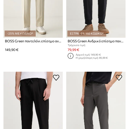
-25% ΜΕ ΚΩΔΙΚΟ*
ΕΞΤΡΑ -5% ΜΕ ΚΩΔΙΚΟ*
BOSS Green παντελόνι επίσημο ανδρικό με βαμβάκι JT_Network Tapered
BOSS Green Ανδρικό επίσημο παντελόνι JT_Join Hadiko
Τρέχουσα τιμή:
149,90 €
79,99 €
Αρχική τιμή:
149,90 €
Η χαμηλότερη τιμή:
85,99 €