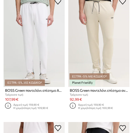
ΕΞΤΡΑ -5% ΜΕ ΚΩΔΙΚΟ*
ΕΞΤΡΑ -5% ΜΕ ΚΩΔΙΚΟ*
Planet Friendly
BOSS Green παντελόνι επίσημο Ανδρικό JT_TOC Spin Long
BOSS Green παντελόνι επίσημο ανδρικό JT_TOC Spin Long
Τρέχουσα τιμή:
Τρέχουσα τιμή:
107,99 €
92,99 €
Αρχική τιμή:
159,90 €
Αρχική τιμή:
159,90 €
Η χαμηλότερη τιμή:
109,90 €
Η χαμηλότερη τιμή:
100,99 €