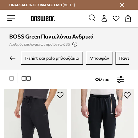
FINAL SALE % ΣΕ ΧΙΛΙΑΔΕΣ ΕΙΔΗ
[ΔΕΙΤΕ]
Εξοικονομήστε με το Answear Club
BOSS Green Παντελόνια Ανδρικά
Αριθμός επιλεγμένων προϊόντων: 36
t-shirt και polo μπλουζάκια
μπουφάν
παντελό
Φίλτρο