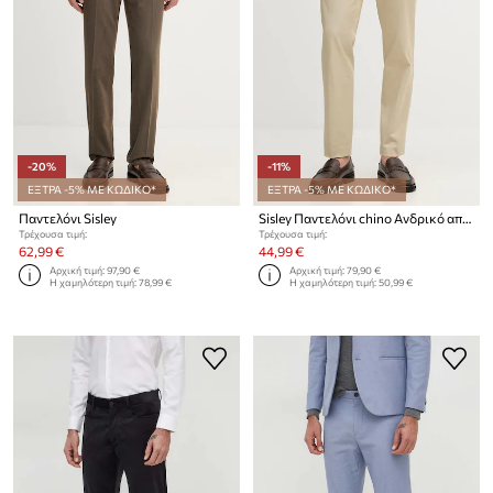
-20%
-11%
ΕΞΤΡΑ -5% ΜΕ ΚΩΔΙΚΟ*
ΕΞΤΡΑ -5% ΜΕ ΚΩΔΙΚΟ*
Παντελόνι Sisley
Sisley Παντελόνι chino Ανδρικό από βαμβάκι με ελαστάν
Τρέχουσα τιμή:
Τρέχουσα τιμή:
62,99 €
44,99 €
Αρχική τιμή:
97,90 €
Αρχική τιμή:
79,90 €
Η χαμηλότερη τιμή:
78,99 €
Η χαμηλότερη τιμή:
50,99 €