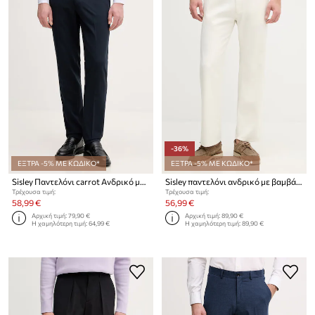
-36%
ΕΞΤΡΑ -5% ΜΕ ΚΩΔΙΚΟ*
ΕΞΤΡΑ -5% ΜΕ ΚΩΔΙΚΟ*
Sisley Παντελόνι carrot Ανδρικό με πρόσμιξη μαλλιού
Sisley παντελόνι ανδρικό με βαμβάκι
Τρέχουσα τιμή:
Τρέχουσα τιμή:
58,99 €
56,99 €
Αρχική τιμή:
79,90 €
Αρχική τιμή:
89,90 €
Η χαμηλότερη τιμή:
64,99 €
Η χαμηλότερη τιμή:
89,90 €