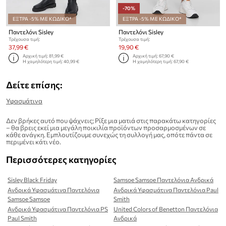
-70%
ΕΞΤΡΑ -5% ΜΕ ΚΩΔΙΚΟ*
ΕΞΤΡΑ -5% ΜΕ ΚΩΔΙΚΟ*
Παντελόνι Sisley
Παντελόνι Sisley
Τρέχουσα τιμή:
Τρέχουσα τιμή:
37,99 €
19,90 €
Αρχική τιμή:
81,99 €
Αρχική τιμή:
67,90 €
Η χαμηλότερη τιμή:
40,99 €
Η χαμηλότερη τιμή:
67,90 €
Δείτε επίσης:
Υφασμάτινα
Δεν βρήκες αυτό που ψάχνεις; Ρίξε μια ματιά στις παρακάτω κατηγορίες
– θα βρεις εκεί μια μεγάλη ποικιλία προϊόντων προσαρμοσμένων σε
κάθε ανάγκη. Εμπλουτίζουμε συνεχώς τη συλλογή μας, οπότε πάντα σε
περιμένει κάτι νέο.
Περισσότερες κατηγορίες
Sisley Black Friday
Samsoe Samsoe Παντελόνια Ανδρικά
Ανδρικά Υφασμάτινα Παντελόνια
Ανδρικά Υφασμάτινα Παντελόνια Paul
Samsoe Samsoe
Smith
Ανδρικά Υφασμάτινα Παντελόνια PS
United Colors of Benetton Παντελόνια
Paul Smith
Ανδρικά