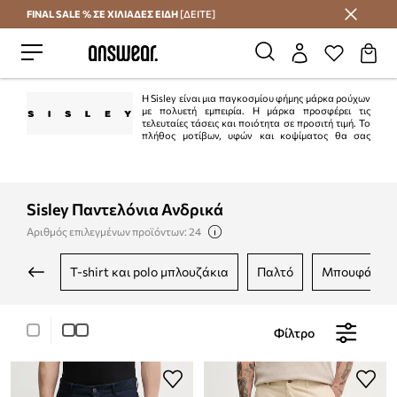
FINAL SALE % ΣΕ ΧΙΛΙΑΔΕΣ ΕΙΔΗ
[ΔΕΙΤΕ]
Εξοικονομήστε με το Answear Club
Η Sisley είναι μια παγκοσμίου φήμης μάρκα ρούχων
με πολυετή εμπειρία. Η μάρκα προσφέρει τις
τελευταίες τάσεις και ποιότητα σε προσιτή τιμή. Το
πλήθος μοτίβων, υφών και κοψίματος θα σας
επιτρέψει να ολοκληρώσετε εύκολα μια γκαρνταρόμπα για όλο το χρόνο,
τόσο για γυναίκες όσο και για άνδρες.
Sisley Παντελόνια Ανδρικά
Αριθμός επιλεγμένων προϊόντων: 24
t-shirt και polo μπλουζάκια
παλτό
μπουφάν
Φίλτρο