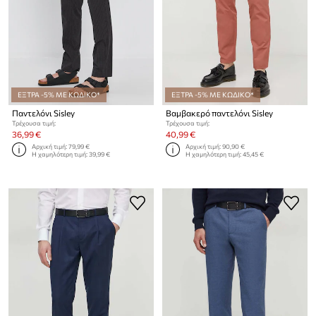
ΕΞΤΡΑ -5% ΜΕ ΚΩΔΙΚΟ*
ΕΞΤΡΑ -5% ΜΕ ΚΩΔΙΚΟ*
Παντελόνι Sisley
Βαμβακερό παντελόνι Sisley
Τρέχουσα τιμή:
Τρέχουσα τιμή:
36,99 €
40,99 €
Αρχική τιμή:
79,99 €
Αρχική τιμή:
90,90 €
Η χαμηλότερη τιμή:
39,99 €
Η χαμηλότερη τιμή:
45,45 €