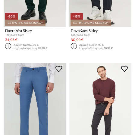
-50%
-16%
ΕΞΤΡΑ -5% ΜΕ ΚΩΔΙΚΟ*
ΕΞΤΡΑ -5% ΜΕ ΚΩΔΙΚΟ*
Παντελόνι Sisley
Παντελόνι Sisley
Τρέχουσα τιμή:
Τρέχουσα τιμή:
34,95 €
30,99 €
Αρχική τιμή:
69,90 €
Αρχική τιμή:
91,99 €
Η χαμηλότερη τιμή:
69,90 €
Η χαμηλότερη τιμή:
36,99 €