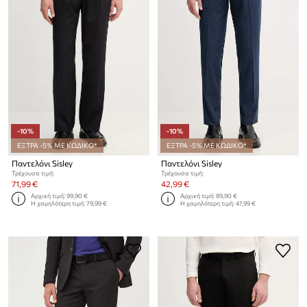
-10%
-10%
ΕΞΤΡΑ -5% ΜΕ ΚΩΔΙΚΟ*
ΕΞΤΡΑ -5% ΜΕ ΚΩΔΙΚΟ*
Παντελόνι Sisley
Παντελόνι Sisley
Τρέχουσα τιμή:
Τρέχουσα τιμή:
71,99 €
42,99 €
Αρχική τιμή:
99,90 €
Αρχική τιμή:
89,90 €
Η χαμηλότερη τιμή:
79,99 €
Η χαμηλότερη τιμή:
47,99 €