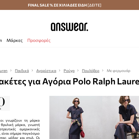
Αποστολή σε 24 ώρες
FINAL SALE % ΣΕ ΧΙΛΙΑΔΕΣ ΕΙΔΗ
Εξοικονομήστε με το Answear Club
[ΔΕΙΤΕ]
m
Μάρκες
Προσφορές
auren
Παιδικά
Αγορίστικα
Ρούχα
Πουλόβερ
Με φερμουάρ
ακέτες για Αγόρια Polo Ralph Laur
λοι γνωρίζουν τη μάρκα
 θρυλική μάρκα, γνωστή
ρευτικές αμερικανικές
ς, είναι σήμερα παγκόσμιο
τας, μόδας και στυλ. Οι