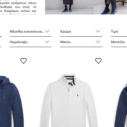
 Lauren εκπέμπουν πάνω
λευθερία του στυλ, τη
ων διαφόρων κοπών και
αντισυμβατική κατασκευή.
Μέγεθος κατασκευαστή
Χρώμα
Τιμή
Λαιμόκοψη
Μανίκι
Μοντέλο