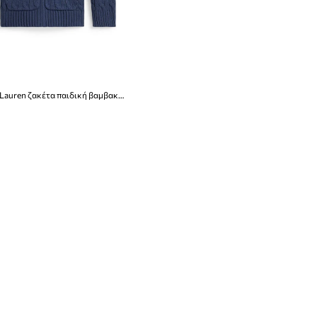
Polo Ralph Lauren ζακέτα παιδική βαμβακερή