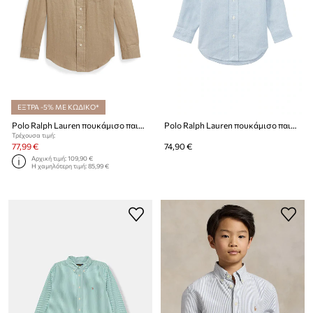
ΕΞΤΡΑ -5% ΜΕ ΚΩΔΙΚΟ*
Polo Ralph Lauren πουκάμισο παιδικό λινό
Polo Ralph Lauren πουκάμισο παιδικό βαμβακερό
Τρέχουσα τιμή:
77,99 €
74,90 €
Αρχική τιμή:
109,90 €
Η χαμηλότερη τιμή:
85,99 €