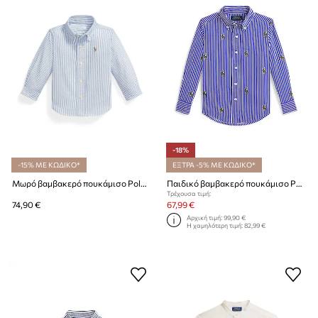
-18%
-15% ΜΕ ΚΩΔΙΚΟ*
ΕΞΤΡΑ -5% ΜΕ ΚΩΔΙΚΟ*
Μωρό βαμβακερό πουκάμισο Polo Ralph Lauren
Παιδικό βαμβακερό πουκάμισο Polo Ralph Lauren
Τρέχουσα τιμή:
74,90 €
67,99 €
Αρχική τιμή:
99,90 €
Η χαμηλότερη τιμή:
82,99 €