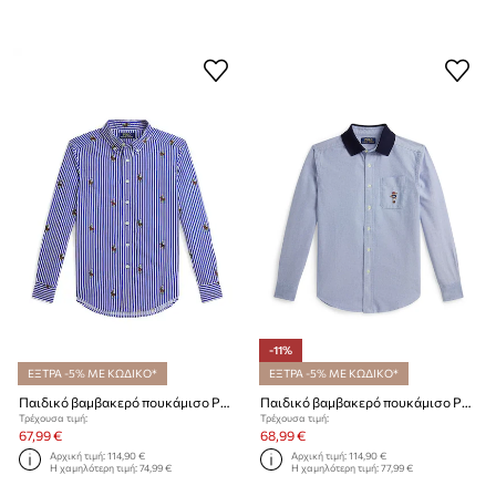
-11%
ΕΞΤΡΑ -5% ΜΕ ΚΩΔΙΚΟ*
ΕΞΤΡΑ -5% ΜΕ ΚΩΔΙΚΟ*
Παιδικό βαμβακερό πουκάμισο Polo Ralph Lauren
Παιδικό βαμβακερό πουκάμισο Polo Ralph Lauren
Τρέχουσα τιμή:
Τρέχουσα τιμή:
67,99 €
68,99 €
Αρχική τιμή:
114,90 €
Αρχική τιμή:
114,90 €
Η χαμηλότερη τιμή:
74,99 €
Η χαμηλότερη τιμή:
77,99 €