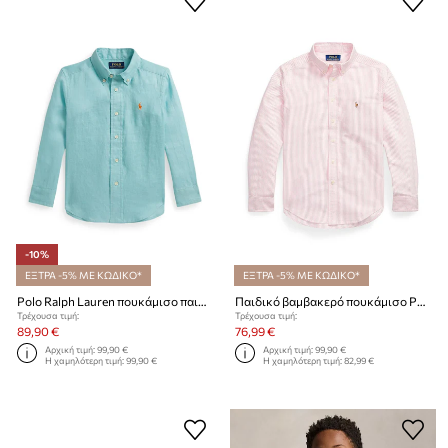
-10%
ΕΞΤΡΑ -5% ΜΕ ΚΩΔΙΚΟ*
ΕΞΤΡΑ -5% ΜΕ ΚΩΔΙΚΟ*
Polo Ralph Lauren πουκάμισο παιδικό λινό
Παιδικό βαμβακερό πουκάμισο Polo Ralph Lauren
Τρέχουσα τιμή:
Τρέχουσα τιμή:
89,90 €
76,99 €
Αρχική τιμή:
99,90 €
Αρχική τιμή:
99,90 €
Η χαμηλότερη τιμή:
99,90 €
Η χαμηλότερη τιμή:
82,99 €