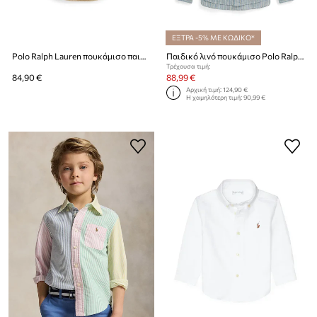
ΕΞΤΡΑ -5% ΜΕ ΚΩΔΙΚΟ*
Polo Ralph Lauren πουκάμισο παιδικό βαμβακερό
Παιδικό λινό πουκάμισο Polo Ralph Lauren
Τρέχουσα τιμή:
84,90 €
88,99 €
Αρχική τιμή:
124,90 €
Η χαμηλότερη τιμή:
90,99 €