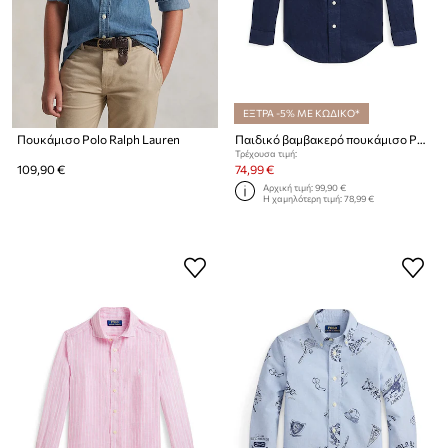
ΕΞΤΡΑ -5% ΜΕ ΚΩΔΙΚΟ*
Πουκάμισο Polo Ralph Lauren
Παιδικό βαμβακερό πουκάμισο Polo Ralph Lauren
Τρέχουσα τιμή:
109,90 €
74,99 €
Αρχική τιμή:
99,90 €
Η χαμηλότερη τιμή:
78,99 €