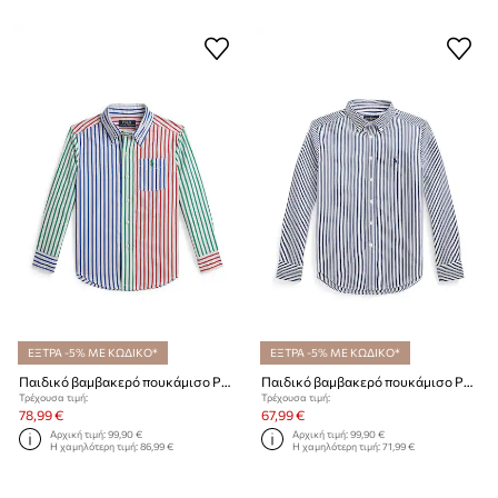
ΕΞΤΡΑ -5% ΜΕ ΚΩΔΙΚΟ*
ΕΞΤΡΑ -5% ΜΕ ΚΩΔΙΚΟ*
Παιδικό βαμβακερό πουκάμισο Polo Ralph Lauren
Παιδικό βαμβακερό πουκάμισο Polo Ralph Lauren
Τρέχουσα τιμή:
Τρέχουσα τιμή:
78,99 €
67,99 €
Αρχική τιμή:
99,90 €
Αρχική τιμή:
99,90 €
Η χαμηλότερη τιμή:
86,99 €
Η χαμηλότερη τιμή:
71,99 €