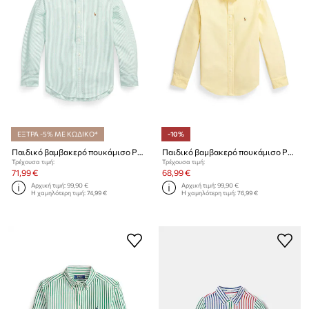
ΕΞΤΡΑ -5% ΜΕ ΚΩΔΙΚΟ*
-10%
Παιδικό βαμβακερό πουκάμισο Polo Ralph Lauren
Παιδικό βαμβακερό πουκάμισο Polo Ralph Lauren
Τρέχουσα τιμή:
Τρέχουσα τιμή:
71,99 €
68,99 €
Αρχική τιμή:
99,90 €
Αρχική τιμή:
99,90 €
Η χαμηλότερη τιμή:
74,99 €
Η χαμηλότερη τιμή:
76,99 €