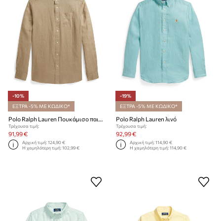
-10%
-19%
ΕΞΤΡΑ -5% ΜΕ ΚΩΔΙΚΟ*
ΕΞΤΡΑ -5% ΜΕ ΚΩΔΙΚΟ*
Polo Ralph Lauren Πουκάμισο παιδικό λινό
Polo Ralph Lauren λινό
Τρέχουσα τιμή:
Τρέχουσα τιμή:
91,99 €
92,99 €
Αρχική τιμή:
124,90 €
Αρχική τιμή:
114,90 €
Η χαμηλότερη τιμή:
102,99 €
Η χαμηλότερη τιμή:
114,90 €