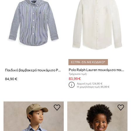
ΕΞΤΡΑ -5% ΜΕ ΚΩΔΙΚΟ*
Polo Ralph Lauren πουκάμισο παιδικό λινό
Παιδικό βαμβακερό πουκάμισο Polo Ralph Lauren
Τρέχουσα τιμή:
83,99 €
84,90 €
Αρχική τιμή:
124,90 €
Η χαμηλότερη τιμή:
85,99 €