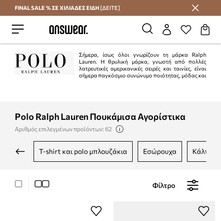
FINAL SALE % ΣΕ ΧΙΛΙΑΔΕΣ ΕΙΔΗ
[ΔΕΙΤΕ]
Εξοικονομήστε με το Answear Club
Σήμερα, ίσως όλοι γνωρίζουν τη μάρκα Ralph
Lauren. Η θρυλική μάρκα, γνωστή από πολλές
λατρευτικές αμερικανικές σειρές και ταινίες, είναι
σήμερα παγκόσμιο συνώνυμο ποιότητας, μόδας και
στυλ. Οι συλλογές Ralph Lauren εκπέμπουν πάνω απ 'όλα την ελευθερία του
στυλ, τη μοναδικότητα των διαφόρων κοπών και μοτίβων και την
αντισυμβατική κατασκευή.
Polo Ralph Lauren Πουκάμισα Αγορίστικα
Αριθμός επιλεγμένων προϊόντων: 62
t-shirt και polo μπλουζάκια
εσώρουχα
κάλτσες
Φίλτρο