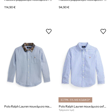
114,90 €
94,90 €
ΕΞΤΡΑ -5% ΜΕ ΚΩΔΙΚΟ*
Polo Ralph Lauren πουκάμισο παιδικό ντένιμ
Polo Ralph Lauren πουκάμισο oxford παιδικό βαμβακερό
Τρέχουσα τιμή: