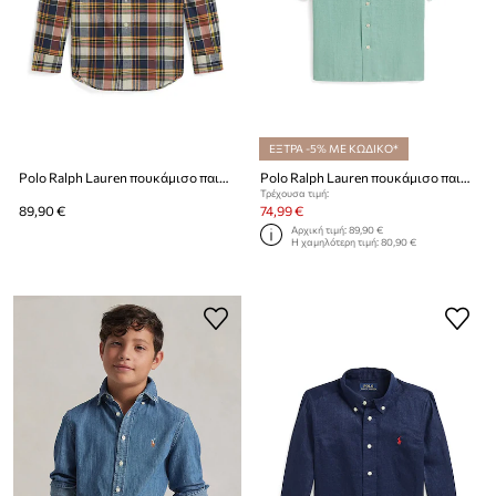
ΕΞΤΡΑ -5% ΜΕ ΚΩΔΙΚΟ*
Polo Ralph Lauren πουκάμισο παιδικό βαμβακερό
Polo Ralph Lauren πουκάμισο παιδικό λινό
Τρέχουσα τιμή:
89,90 €
74,99 €
Αρχική τιμή:
89,90 €
Η χαμηλότερη τιμή:
80,90 €