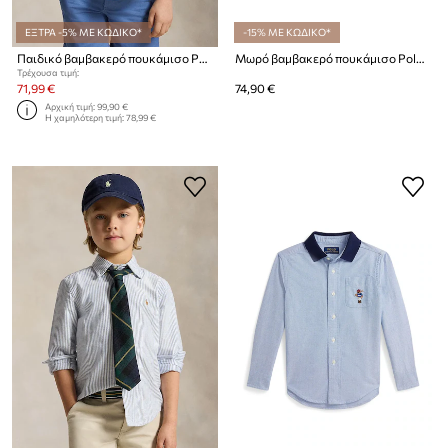
ΕΞΤΡΑ -5% ΜΕ ΚΩΔΙΚΟ*
-15% ΜΕ ΚΩΔΙΚΟ*
Παιδικό βαμβακερό πουκάμισο Polo Ralph Lauren
Μωρό βαμβακερό πουκάμισο Polo Ralph Lauren
Τρέχουσα τιμή:
71,99 €
74,90 €
Αρχική τιμή:
99,90 €
Η χαμηλότερη τιμή:
78,99 €