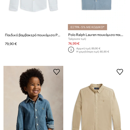
ΕΞΤΡΑ -5% ΜΕ ΚΩΔΙΚΟ*
Polo Ralph Lauren πουκάμισο παιδικό λινό
Παιδικό βαμβακερό πουκάμισο Polo Ralph Lauren
Τρέχουσα τιμή:
74,99 €
79,90 €
Αρχική τιμή:
89,90 €
Η χαμηλότερη τιμή:
80,90 €