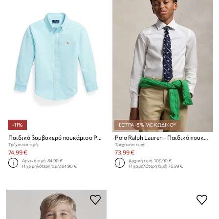
-11%
ΕΞΤΡΑ -5% ΜΕ ΚΩΔΙΚΟ*
Παιδικό βαμβακερό πουκάμισο Polo Ralph Lauren
Polo Ralph Lauren - Παιδικό πουκάμισο 134-158 cm
Τρέχουσα τιμή:
Τρέχουσα τιμή:
74,99 €
73,99 €
Αρχική τιμή:
84,90 €
Αρχική τιμή:
109,90 €
Η χαμηλότερη τιμή:
84,90 €
Η χαμηλότερη τιμή:
76,99 €