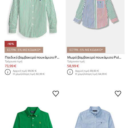
-10%
ΕΞΤΡΑ -5% ΜΕ ΚΩΔΙΚΟ*
ΕΞΤΡΑ -5% ΜΕ ΚΩΔΙΚΟ*
Παιδικό βαμβακερό πουκάμισο Polo Ralph Lauren
Μωρό βαμβακερό πουκάμισο Polo Ralph Lauren
Τρέχουσα τιμή:
Τρέχουσα τιμή:
73,99 €
58,99 €
Αρχική τιμή:
99,90 €
Αρχική τιμή:
89,90 €
Η χαμηλότερη τιμή:
82,99 €
Η χαμηλότερη τιμή:
64,99 €