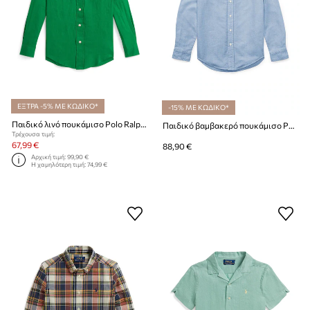
ΕΞΤΡΑ -5% ΜΕ ΚΩΔΙΚΟ*
-15% ΜΕ ΚΩΔΙΚΟ*
Παιδικό λινό πουκάμισο Polo Ralph Lauren
Παιδικό βαμβακερό πουκάμισο Polo Ralph Lauren
Τρέχουσα τιμή:
67,99 €
88,90 €
Αρχική τιμή:
99,90 €
Η χαμηλότερη τιμή:
74,99 €