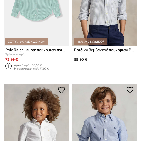
ΕΞΤΡΑ -5% ΜΕ ΚΩΔΙΚΟ*
-15% ΜΕ ΚΩΔΙΚΟ*
Polo Ralph Lauren πουκάμισο παιδικό βαμβακερό
Παιδικό βαμβακερό πουκάμισο Polo Ralph Lauren
Τρέχουσα τιμή:
73,99 €
99,90 €
Αρχική τιμή:
109,90 €
Η χαμηλότερη τιμή:
77,99 €