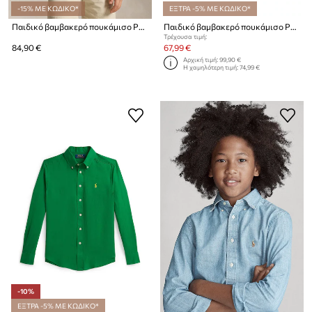
-15% ΜΕ ΚΩΔΙΚΟ*
ΕΞΤΡΑ -5% ΜΕ ΚΩΔΙΚΟ*
Παιδικό βαμβακερό πουκάμισο Polo Ralph Lauren
Παιδικό βαμβακερό πουκάμισο Polo Ralph Lauren
Τρέχουσα τιμή:
84,90 €
67,99 €
Αρχική τιμή:
99,90 €
Η χαμηλότερη τιμή:
74,99 €
-10%
ΕΞΤΡΑ -5% ΜΕ ΚΩΔΙΚΟ*