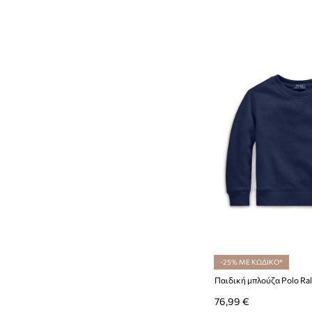
-25% ΜΕ ΚΩΔΙΚΟ*
Παιδική μπλούζα Polo Ra
76,99 €