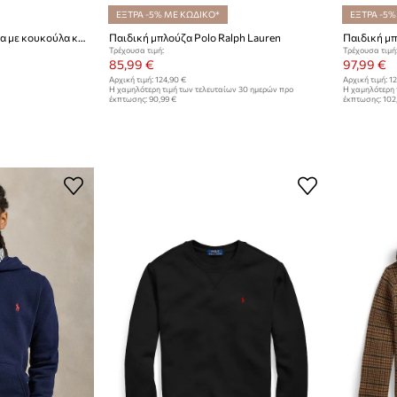
ΕΞΤΡΑ -5% ΜΕ ΚΩΔΙΚΟ*
ΕΞΤΡΑ -5%
Polo Ralph Lauren μπλούζα με κουκούλα και κουμπιά παιδική με βαμβάκι
Παιδική μπλούζα Polo Ralph Lauren
Παιδική μπ
Τρέχουσα τιμή:
Τρέχουσα τιμή
85,99 €
97,99 €
Αρχική τιμή:
124,90 €
Αρχική τιμή:
12
Η χαμηλότερη τιμή των τελευταίων 30 ημερών προ
Η χαμηλότερη 
έκπτωσης:
90,99 €
έκπτωσης:
102