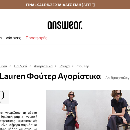
Αποστολή σε 24 ώρες
FINAL SALE % ΣΕ ΧΙΛΙΑΔΕΣ ΕΙΔΗ
Εξοικονομήστε με το Answear Club
[ΔΕΙΤΕ]
m
Μάρκες
Προσφορές
auren
Παιδικά
Αγορίστικα
Ρούχα
Φούτερ
 Lauren Φούτερ Αγορίστικα
Αριθμός επιλεγ
λοι γνωρίζουν τη μάρκα
 θρυλική μάρκα, γνωστή
ρευτικές αμερικανικές
ς, είναι σήμερα παγκόσμιο
τας, μόδας και στυλ. Οι