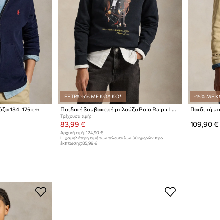
ΕΞΤΡΑ -5% ΜΕ ΚΩΔΙΚΟ*
-15% ΜΕ Κ
ύζα 134-176 cm
Παιδική βαμβακερή μπλούζα Polo Ralph Lauren
Παιδική μπ
Τρέχουσα τιμή:
83,99 €
109,90 €
Αρχική τιμή:
124,90 €
Η χαμηλότερη τιμή των τελευταίων 30 ημερών προ
έκπτωσης:
85,99 €