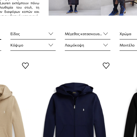
 Lauren εκπέμπουν πάνω
λευθερία του στυλ, τη
ων διαφόρων κοπών και
αντισυμβατική κατασκευή.
Είδος
Μέγεθος κατασκευαστή
Χρώμα
Κόψιμο
Λαιμόκοψη
Μοντέλο