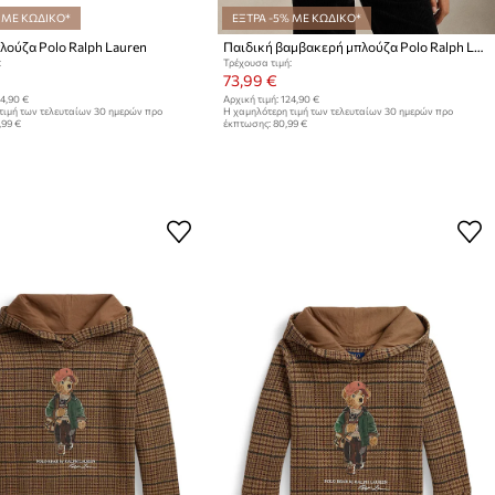
 ΜΕ ΚΩΔΙΚΟ*
ΕΞΤΡΑ -5% ΜΕ ΚΩΔΙΚΟ*
λούζα Polo Ralph Lauren
Παιδική βαμβακερή μπλούζα Polo Ralph Lauren
:
Τρέχουσα τιμή:
73,99 €
4,90 €
Αρχική τιμή:
124,90 €
τιμή των τελευταίων 30 ημερών προ
Η χαμηλότερη τιμή των τελευταίων 30 ημερών προ
,99 €
έκπτωσης:
80,99 €