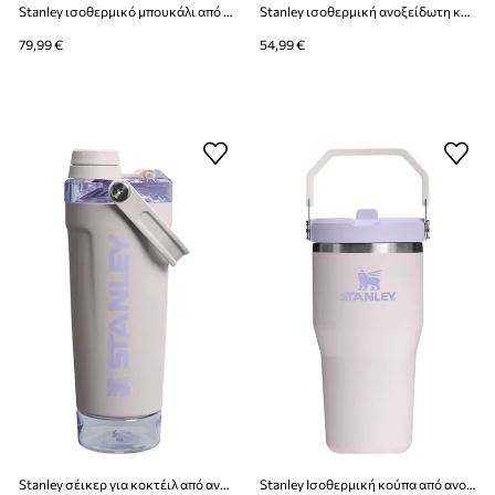
Stanley ισοθερμικό μπουκάλι από ανοξείδωτο χάλυβα IceFlow™ Flip Straw 1,9 l
Stanley ισοθερμική ανοξείδωτη κούπα Quencher® H2.O FlowState™ 0,89 l
79,99 €
54,99 €
Stanley σέικερ για κοκτέιλ από ανοξείδωτο χάλυβα Vitalize™ Shaker 0,59 l
Stanley Ισοθερμική κούπα από ανοξείδωτο χάλυβα IceFlow Flip Straw 2.0 0,59 l