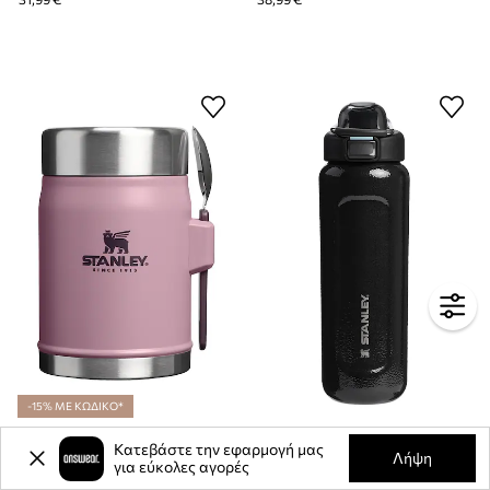
-15% ΜΕ ΚΩΔΙΚΟ*
Stanley θερμός από ανοξείδωτο χάλυβα Classic Legendary 0,4 l
Stanley Ισοθερμικό Μπουκάλι από ανοξείδωτο χάλυβα Classic Wellspring Hammertone 0,7 l
Κατεβάστε την εφαρμογή μας
Λήψη
για εύκολες αγορές
44,99 €
44,99 €