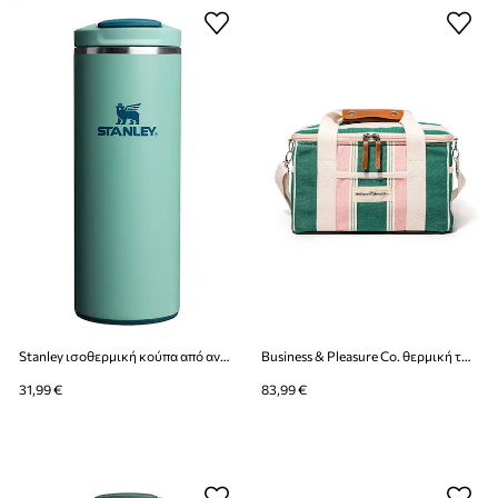
Stanley ισοθερμική κούπα από ανοξείδωτο χάλυβα Aerolight Transit FlipTop 0.35L
Business & Pleasure Co. θερμική τσάντα από πλαστικό 32 x 22 x 20 cm
31,99 €
83,99 €