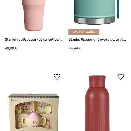
-15% ΜΕ ΚΩΔΙΚΟ*
Stanley ισοθερμική κούπα IceFlow Flip Straw 0,89l
Stanley θερμός από ανοξείδωτο χάλυβα Classic legendary 0,4l
49,99 €
44,99 €