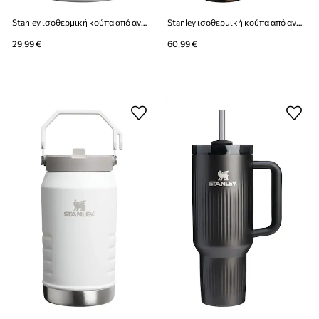
Stanley ισοθερμική κούπα από ανοξείδωτο χάλυβα Café-To-Go 0,23 l
Stanley ισοθερμική κούπα από ανοξείδωτο χάλυβα Quencher H2.0 Fluted 1,18 l
29,99 €
60,99 €