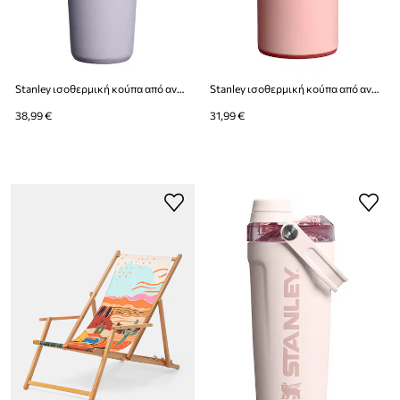
Stanley ισοθερμική κούπα από ανοξείδωτο χάλυβα The IceFlow™ Flip Straw 2.0 Tumbler 0.41L
Stanley ισοθερμική κούπα από ανοξείδωτο χάλυβα Aerolight Transit FlipTop 0.35L
38,99 €
31,99 €