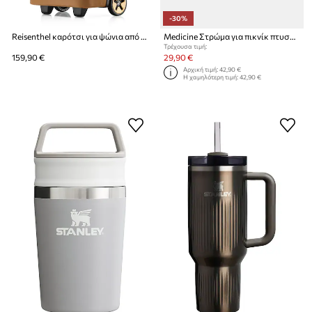
-30%
Reisenthel καρότσι για ψώνια από πλαστικό
Medicine Στρώμα για πικνίκ πτυσσόμενο
Τρέχουσα τιμή:
159,90 €
29,90 €
Αρχική τιμή:
42,90 €
Η χαμηλότερη τιμή:
42,90 €