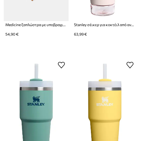
Medicine ξαπλώστρα με υποβραχιόνιο
Stanley σέικερ για κοκτέιλ από ανοξείδωτο χάλυβα Vitalize™ Shaker 0,59l
54,90 €
63,99 €