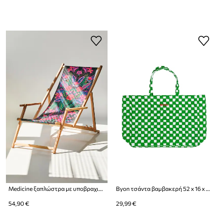
Medicine ξαπλώστρα με υποβραχιόνιο από ξύλο οξιάς
Byon τσάντα βαμβακερή 52 x 16 x 42 cm
54,90 €
29,99 €