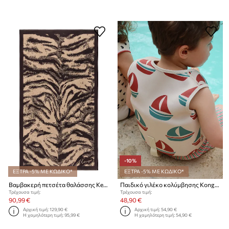
-10%
ΕΞΤΡΑ -5% ΜΕ ΚΩΔΙΚΟ*
ΕΞΤΡΑ -5% ΜΕ ΚΩΔΙΚΟ*
Βαμβακερή πετσέτα θαλάσσης Kenzo KFAUVE Naturel 90 x 160 cm
Παιδικό γιλέκο κολύμβησης Konges Sløjd ELLIS SWIM VEST
Τρέχουσα τιμή:
Τρέχουσα τιμή:
90,99 €
48,90 €
Αρχική τιμή:
129,90 €
Αρχική τιμή:
54,90 €
Η χαμηλότερη τιμή:
95,99 €
Η χαμηλότερη τιμή:
54,90 €