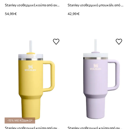
Stanley ισοθερμική κούπα από ανοξείδωτο χάλυβα Quencher H2.O FlowState™ 1,18 l
Stanley ισοθερμικό μπουκάλι από ανοξείδωτο χάλυβα All Day Slim 0,6 l
54,99 €
42,99 €
-15% ΜΕ ΚΩΔΙΚΟ*
Stanley ισοθερμική κούπα από ανοξείδωτο χάλυβα Quencher® ProTour Flip Straw 1,18 l
Stanley ισοθερμική κούπα από ανοξείδωτο χάλυβα Quencher® H2.O FlowState™ 0.89L