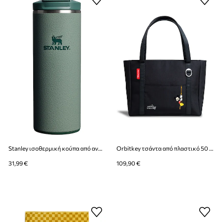
Stanley ισοθερμική κούπα από ανοξείδωτο χάλυβα Aerolight Transit FlipTop 0.35L
Orbitkey τσάντα από πλαστικό 50 x 31 cm
31,99 €
109,90 €