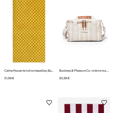
Calma House πετσέτα παραλίας βαμβακερή 100 x 180 cm
Business & Pleasure Co. τσάντα πικνίκ από βαμβάκι 32 x 22 x 20 cm
51,99 €
83,99 €