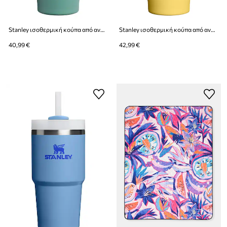
Stanley ισοθερμική κούπα από ανοξείδωτο χάλυβα Quencher® H2,O FlowState™ 0,59l
Stanley ισοθερμική κούπα από ανοξείδωτο χάλυβα Quencher® H2,O FlowState™ 0,59l
40,99 €
42,99 €