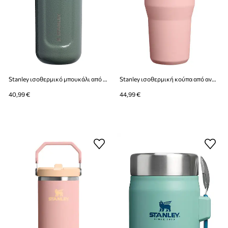
Stanley ισοθερμικό μπουκάλι από ανοξείδωτο χάλυβα Classic Wellspring 0,47l
Stanley ισοθερμική κούπα από ανοξείδωτο χάλυβα IceFlow™ Flip Straw 0,59l
40,99 €
44,99 €