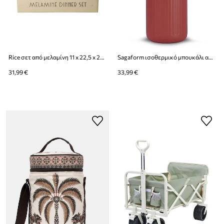
Rice σετ από μελαμίνη 11 x 22,5 x 25 cm
Sagaform ισοθερμικό μπουκάλι από βαμμένο χάλυβα με σκόνη 500 ml
31,99 €
33,99 €