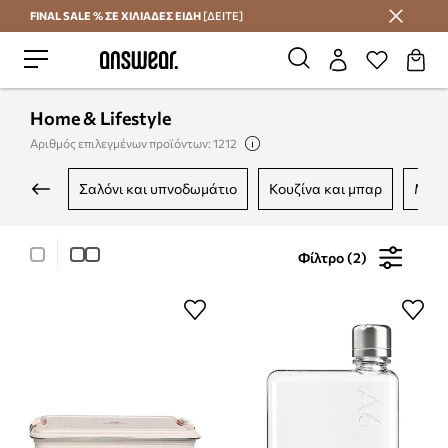
FINAL SALE % ΣΕ ΧΙΛΙΑΔΕΣ ΕΙΔΗ
[ΔΕΙΤΕ]
Εξοικονομήστε με το Answear Club
Home & Lifestyle
Αριθμός επιλεγμένων προϊόντων: 1212
σαλόνι και υπνοδωμάτιο
κουζίνα και μπαρ
μπά
Φίλτρο (2)