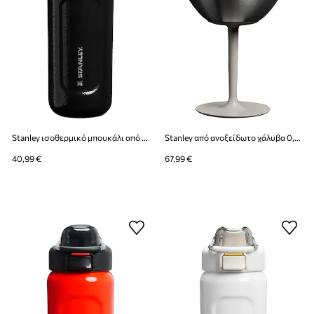
Stanley ισοθερμικό μπουκάλι από ανοξείδωτο χάλυβα Classic Wellspring 0,47l
Stanley από ανοξείδωτο χάλυβα 0,4 l
40,99 €
67,99 €