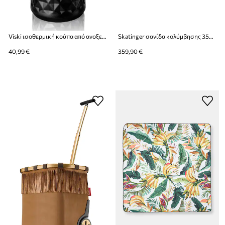
Viski ισοθερμική κούπα από ανοξείδωτο χάλυβα 473 ml
Skatinger σανίδα κολύμβησης 350x89x15 cm (11'6'')
40,99 €
359,90 €