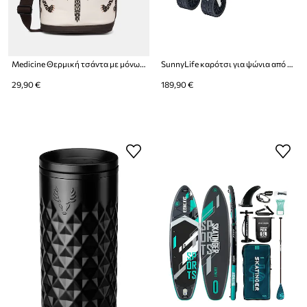
Medicine Θερμική τσάντα με μόνωση βαμβακερή
SunnyLife καρότσι για ψώνια από πλαστικό 93 x 60 x 105 cm
29,90 €
189,90 €