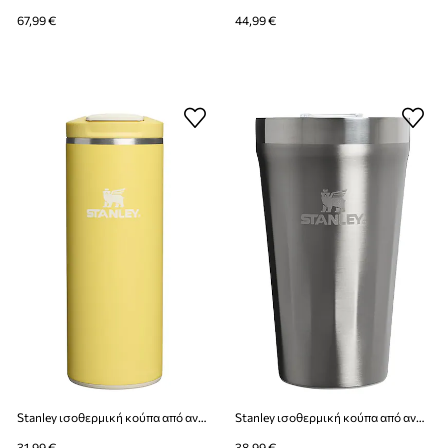
67,99 €
44,99 €
Stanley ισοθερμική κούπα από ανοξείδωτο χάλυβα Aerolight Transit Flip Top 0,35 l
Stanley ισοθερμική κούπα από ανοξείδωτο χάλυβα Stacking Tumbler 0,47 l
31,99 €
38,99 €