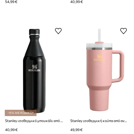
54,99 €
40,99 €
-15% ΜΕ ΚΩΔΙΚΟ*
Stanley ισοθερμικό μπουκάλι από ανοξείδωτο χάλυβα All Day Slim 0.35L
Stanley ισοθερμική κούπα από ανοξείδωτο χάλυβα Quencher® H2.O FlowState™ 0.89L
40,99 €
49,99 €