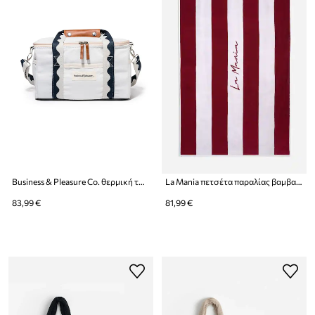
Business & Pleasure Co. θερμική τσάντα από βαμβάκι 32 x 22 x 20 cm
La Mania πετσέτα παραλίας βαμβακερή 170 x 100 cm
83,99 €
81,99 €