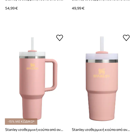
54,99 €
49,99 €
-15% ΜΕ ΚΩΔΙΚΟ*
Stanley ισοθερμική κούπα από ανοξείδωτο χάλυβα Quencher® H2.O FlowState™ 1.18L
Stanley ισοθερμική κούπα από ανοξείδωτο χάλυβα Quencher® H2.O FlowState™ 0.59L