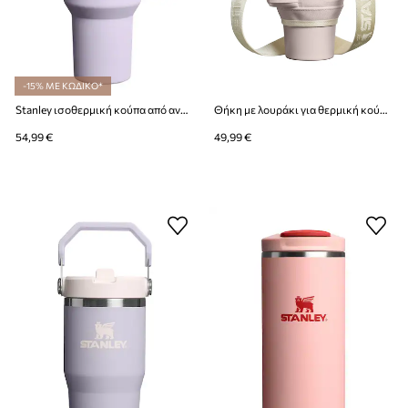
-15% ΜΕ ΚΩΔΙΚΟ*
Stanley ισοθερμική κούπα από ανοξείδωτο χάλυβα Quencher® H2.O FlowState™ 1.18L
Θήκη με λουράκι για θερμική κούπα Stanley The All-Day Quencher Carry-All 0,89 l
54,99 €
49,99 €