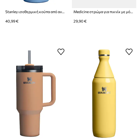
Stanley ισοθερμική κούπα από ανοξείδωτο χάλυβα Quencher® H2,O FlowState™ 0,59l
Medicine στρώμα για πικνίκ με μόνωση
40,99 €
29,90 €