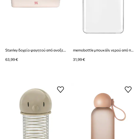
Stanley δοχείο φαγητού από ανοξείδωτο χάλυβα 2 λίτρα
memobottle μπουκάλι νερού από πλαστικό A6
63,99 €
31,99 €