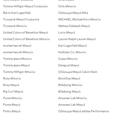
Tommy Hilfiger Μαγιό Γυναικεία
Only Μπικίνι
Bikini Karl Lagerfeld
Ολόσωμα Μαγιό Nike
Trussardi Μαγιό Γυναικεία
MICHAEL Michael Kors Μπικίνι
Trussardi Μπικίνι
Melissa Odabash Μαγιό
United Colors of Benetton Μαγιό
Lorin Μαγιό
United Colors of Benetton Μπικίνι
Lauren Ralph Lauren Μαγιό
women'secret Μαγιό
Karl Lagerfeld Μαγιό
women'secret Μπικίνι
Hollister Co. Μπικίνι
Tommy Jeans Μπικίνι
Guess Μπικίνι
Tommy Jeans Μαγιό
Desigual Μαγιό
Tommy Hilfiger Μπικίνι
Ολόσωμα Μαγιό Calvin Klein
Roxy Μπικίνι
Bond Eye Μαγιό
Roxy Μαγιό
Billabong Μπικίνι
Rip Curl Μαγιό
Billabong Μαγιό
Puma Μπικίνι
Answear Lab Μπικίνι
Puma Μαγιό
Answear Lab Μαγιό
Pinko Μαγιό
Ολόσωμα Μαγιό adidas Performance