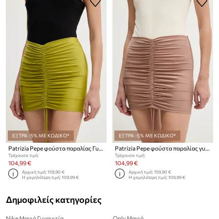
ΕΞΤΡΑ -5% ΜΕ ΚΩΔΙΚΟ*
ΕΞΤΡΑ -5% ΜΕ ΚΩΔΙΚΟ*
Patrizia Pepe φούστα παραλίας Γυναικεία
Patrizia Pepe φούστα παραλίας γυναικεία
Τρέχουσα τιμή:
Τρέχουσα τιμή:
104,99 €
104,99 €
Αρχική τιμή:
159,90 €
Αρχική τιμή:
159,90 €
Η χαμηλότερη τιμή:
109,99 €
Η χαμηλότερη τιμή:
109,99 €
Δημοφιλείς κατηγορίες
Nike Μαγιό Γυναικεία
Only Μαγιό