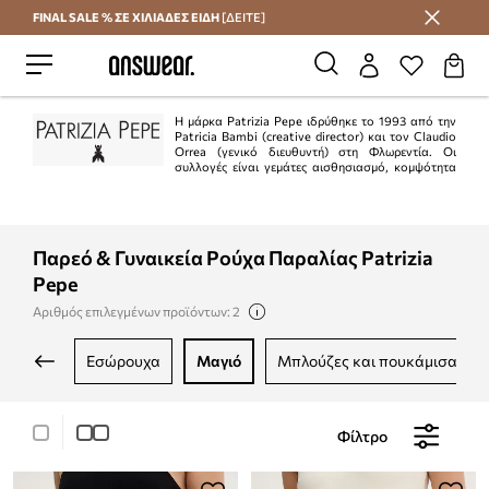
FINAL SALE % ΣΕ ΧΙΛΙΑΔΕΣ ΕΙΔΗ
[ΔΕΙΤΕ]
Εξοικονομήστε με το Answear Club
Η μάρκα Patrizia Pepe ιδρύθηκε το 1993 από την
Patricia Bambi (creative director) και τον Claudio
Orrea (γενικό διευθυντή) στη Φλωρεντία. Οι
συλλογές είναι γεμάτες αισθησιασμό, κομψότητα
και θηλυκότητα. Το ιταλικό πνεύμα αυτής της μάρκας σίγουρα θα
ευχαριστήσει όσους αναζητούν συλλογές εξαιρετικής ποιότητας.
Παρεό & Γυναικεία Ρούχα Παραλίας Patrizia
Pepe
Αριθμός επιλεγμένων προϊόντων: 2
εσώρουχα
μαγιό
μπλούζες και πουκάμισα
Φίλτρο