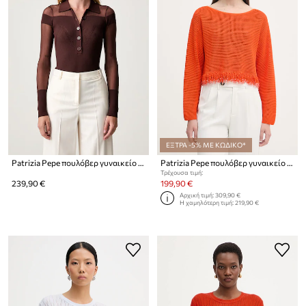
ΕΞΤΡΑ -5% ΜΕ ΚΩΔΙΚΟ*
Patrizia Pepe πουλόβερ γυναικείο με βισκόζη
Patrizia Pepe πουλόβερ γυναικείο βαμβακερό
Τρέχουσα τιμή:
239,90 €
199,90 €
Αρχική τιμή:
309,90 €
Η χαμηλότερη τιμή:
219,90 €