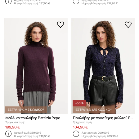
Η χαμηλότερη τιμή:
237,90 €
Η χαμηλότερη τιμή:
237,90 €
-50%
ΕΞΤΡΑ -5% ΜΕ ΚΩΔΙΚΟ*
ΕΞΤΡΑ -5% ΜΕ ΚΩΔΙΚΟ*
Μάλλινο πουλόβερ Patrizia Pepe
Πουλόβερ με προσθήκη μαλλιού Patrizia Pepe
Τρέχουσα τιμή:
Τρέχουσα τιμή:
199,90 €
104,90 €
Αρχική τιμή:
359,90 €
Αρχική τιμή:
209,90 €
Η χαμηλότερη τιμή:
219,90 €
Η χαμηλότερη τιμή:
209,90 €