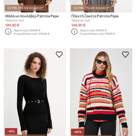
ΕΞΤΡΑ -5% ΜΕ ΚΩΔΙΚΟ*
ΕΞΤΡΑ -5% ΜΕ ΚΩΔΙΚΟ*
Μάλλινο πουλόβερ Patrizia Pepe
Πλεκτή ζακέτα Patrizia Pepe
Τρέχουσα τιμή:
Τρέχουσα τιμή:
199,90 €
149,90 €
Αρχική τιμή:
359,90 €
Αρχική τιμή:
269,90 €
Η χαμηλότερη τιμή:
209,90 €
Η χαμηλότερη τιμή:
159,90 €
-13%
-50%