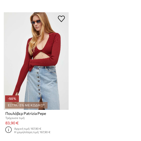
-50%
ΕΞΤΡΑ -5% ΜΕ ΚΩΔΙΚΟ*
Πουλόβερ Patrizia Pepe
Τρέχουσα τιμή:
83,90 €
Αρχική τιμή:
167,90 €
Η χαμηλότερη τιμή:
167,90 €