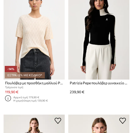
-14%
ΕΞΤΡΑ -5% ΜΕ ΚΩΔΙΚΟ*
Πουλόβερ με προσθήκη μαλλιού Patrizia Pepe
Patrizia Pepe πουλόβερ γυναικείο με μαλλί
Τρέχουσα τιμή:
119,90 €
239,90 €
Αρχική τιμή:
179,90 €
Η χαμηλότερη τιμή:
139,90 €