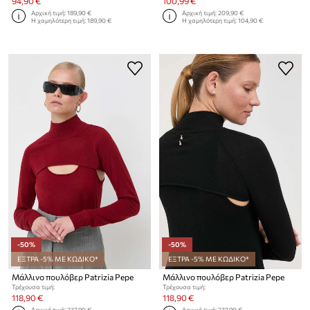
94,90 €
100,99 €
Αρχική τιμή:
189,90 €
Αρχική τιμή:
209,90 €
Η χαμηλότερη τιμή:
189,90 €
Η χαμηλότερη τιμή:
104,90 €
-50%
-50%
ΕΞΤΡΑ -5% ΜΕ ΚΩΔΙΚΟ*
ΕΞΤΡΑ -5% ΜΕ ΚΩΔΙΚΟ*
Μάλλινο πουλόβερ Patrizia Pepe
Μάλλινο πουλόβερ Patrizia Pepe
Τρέχουσα τιμή:
Τρέχουσα τιμή:
118,90 €
118,90 €
Αρχική τιμή:
237,90 €
Αρχική τιμή:
237,90 €