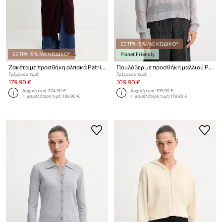
ΕΞΤΡΑ -5% ΜΕ ΚΩΔΙΚΟ*
ΕΞΤΡΑ -5% ΜΕ ΚΩΔΙΚΟ*
Planet Friendly
Ζακέτα με προσθήκη αλπακά Patrizia Pepe
Πουλόβερ με προσθήκη μαλλιού Patrizia Pepe
Τρέχουσα τιμή:
Τρέχουσα τιμή:
179,90 €
109,90 €
Αρχική τιμή:
324,90 €
Αρχική τιμή:
199,90 €
Η χαμηλότερη τιμή:
189,90 €
Η χαμηλότερη τιμή:
119,90 €