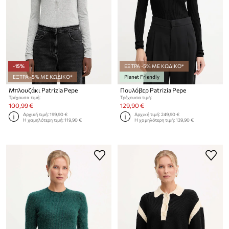
-15%
ΕΞΤΡΑ -5% ΜΕ ΚΩΔΙΚΟ*
ΕΞΤΡΑ -5% ΜΕ ΚΩΔΙΚΟ*
Planet Friendly
Μπλουζάκι Patrizia Pepe
Πουλόβερ Patrizia Pepe
Τρέχουσα τιμή:
Τρέχουσα τιμή:
100,99 €
129,90 €
Αρχική τιμή:
199,90 €
Αρχική τιμή:
249,90 €
Η χαμηλότερη τιμή:
119,90 €
Η χαμηλότερη τιμή:
139,90 €