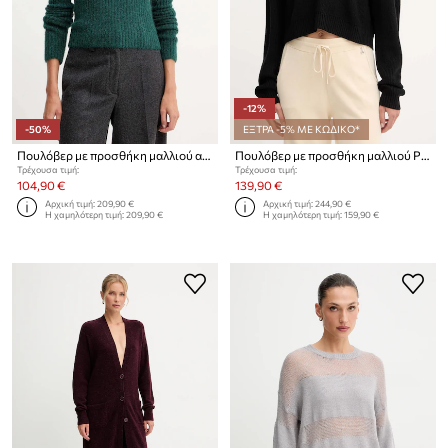
-12%
-50%
ΕΞΤΡΑ -5% ΜΕ ΚΩΔΙΚΟ*
Πουλόβερ με προσθήκη μαλλιού αλπακά Patrizia Pepe
Πουλόβερ με προσθήκη μαλλιού Patrizia Pepe
Τρέχουσα τιμή:
Τρέχουσα τιμή:
104,90 €
139,90 €
Αρχική τιμή:
209,90 €
Αρχική τιμή:
244,90 €
Η χαμηλότερη τιμή:
209,90 €
Η χαμηλότερη τιμή:
159,90 €