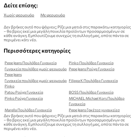
Δείτε επίσης:
Χωρίς φερμουάρ
Με φερμουάρ
Δεν βρήκες αυτό που ψάχνεις; Ρίξε μια ματιά στις παρακάτω κατηγορίες
– θα βρεις εκεί μια μεγάλη ποικιλία προϊόντων προσαρμοσμένων σε
κάθε ανάγκη. Εμπλουτίζουμε συνεχώς τη συλλογή μας, οπότε πάντα σε
περιμένει κάτι νέο.
Περισσότερες κατηγορίες
Pepe Jeans Πουλόβερ Γυναικεία
Pinko Πουλόβερ Γυναικεία
Γυναικεία πουλόβερ χωρίς φερμουάρ
Pepe Jeans Ρούχα Γυναικεία
Pepe Jeans
Γυναικεία πουλόβερ χωρίς φερμουάρ
Filippa K Πουλόβερ Γυναικεία
Pinko
Patou Ρούχα Γυναικεία
BOSS Πουλόβερ Γυναικεία
Pinko Ρούχα Γυναικεία
MICHAEL Michael Kors Πουλόβερ
Γυναικεία
Marella Πουλόβερ Γυναικεία
Pepe Jeans ζακέτεσ γυναικείεσ
Δεν βρήκες αυτό που ψάχνεις; Ρίξε μια ματιά στις παρακάτω κατηγορίες
– θα βρεις εκεί μια μεγάλη ποικιλία προϊόντων προσαρμοσμένων σε
κάθε ανάγκη. Εμπλουτίζουμε συνεχώς τη συλλογή μας, οπότε πάντα σε
περιμένει κάτι νέο.