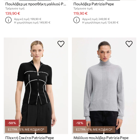
Πουλόβερ με προσθήκη μαλλιού Patrizia Pepe
Πουλόβερ Patrizia Pepe
Τρέχουσα τιμή:
Τρέχουσα τιμή:
139,90 €
119,90 €
Αρχική τιμή:
199,90 €
Αρχική τιμή:
249,90 €
Η χαμηλότερη τιμή:
149,90 €
Η χαμηλότερη τιμή:
124,90 €
-50%
-12%
ΕΞΤΡΑ -5% ΜΕ ΚΩΔΙΚΟ*
ΕΞΤΡΑ -5% ΜΕ ΚΩΔΙΚΟ*
Πλεκτή ζακέτα Patrizia Pepe
Μάλλινο πουλόβερ Patrizia Pepe