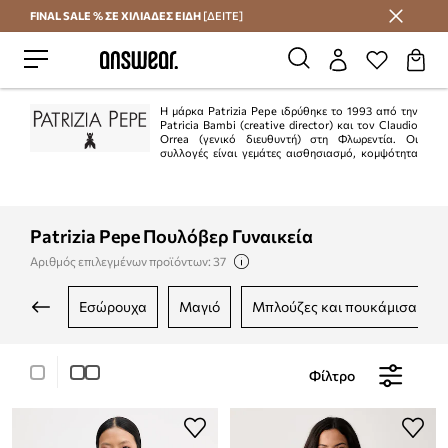
FINAL SALE % ΣΕ ΧΙΛΙΑΔΕΣ ΕΙΔΗ
[ΔΕΙΤΕ]
Εξοικονομήστε με το Answear Club
Η μάρκα Patrizia Pepe ιδρύθηκε το 1993 από την
Patricia Bambi (creative director) και τον Claudio
Orrea (γενικό διευθυντή) στη Φλωρεντία. Οι
συλλογές είναι γεμάτες αισθησιασμό, κομψότητα
και θηλυκότητα. Το ιταλικό πνεύμα αυτής της μάρκας σίγουρα θα
ευχαριστήσει όσους αναζητούν συλλογές εξαιρετικής ποιότητας.
Patrizia Pepe Πουλόβερ Γυναικεία
Αριθμός επιλεγμένων προϊόντων: 37
εσώρουχα
μαγιό
μπλούζες και πουκάμισα
Φίλτρο