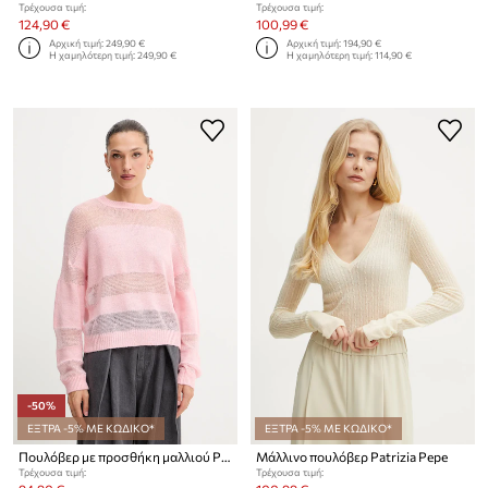
Τρέχουσα τιμή:
Τρέχουσα τιμή:
124,90 €
100,99 €
Αρχική τιμή:
249,90 €
Αρχική τιμή:
194,90 €
Η χαμηλότερη τιμή:
249,90 €
Η χαμηλότερη τιμή:
114,90 €
-50%
ΕΞΤΡΑ -5% ΜΕ ΚΩΔΙΚΟ*
ΕΞΤΡΑ -5% ΜΕ ΚΩΔΙΚΟ*
Πουλόβερ με προσθήκη μαλλιού Patrizia Pepe
Μάλλινο πουλόβερ Patrizia Pepe
Τρέχουσα τιμή:
Τρέχουσα τιμή: