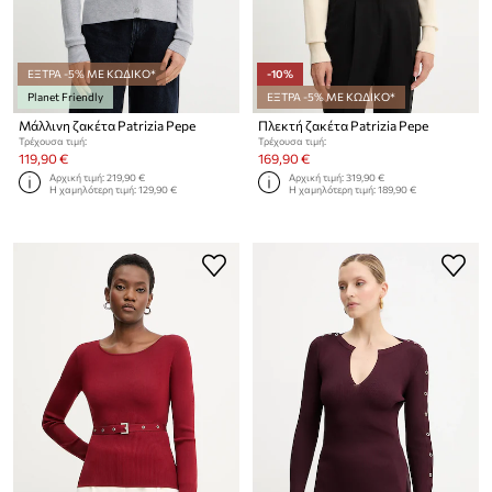
ΕΞΤΡΑ -5% ΜΕ ΚΩΔΙΚΟ*
-10%
Planet Friendly
ΕΞΤΡΑ -5% ΜΕ ΚΩΔΙΚΟ*
Μάλλινη ζακέτα Patrizia Pepe
Πλεκτή ζακέτα Patrizia Pepe
Τρέχουσα τιμή:
Τρέχουσα τιμή:
119,90 €
169,90 €
Αρχική τιμή:
219,90 €
Αρχική τιμή:
319,90 €
Η χαμηλότερη τιμή:
129,90 €
Η χαμηλότερη τιμή:
189,90 €